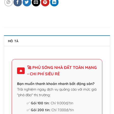
MÔ TẢ
🚀 PHỦ SÓNG NHÀ ĐẤT TOÀN MẠNG
🔥
- CHI PHÍ SIÊU RẺ
Bạn muốn thanh khoản nhanh bất động sản?
Trải nghiệm ngay dịch vụ quảng cáo với mức giá
"phá đảo" thị trường:
✅
Gói 100 tin:
Chỉ 9.000đ/tin
✅
Gói 200 tin:
Chỉ 7.000đ/tin