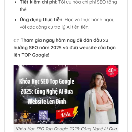
Tiết kiệm chi phí
: Tối ưu hóa chi phí SEO tổng
thể.
Ứng dụng thực tiễn
: Học và thực hành ngay
với các công cụ trợ lý AI tiên tiến.
👉
Tham gia ngay hôm nay để dẫn đầu xu
hướng SEO năm 2025 và đưa website của bạn
lên TOP Google!
Khóa Học SEO Top Google 2025: Công Nghệ AI Đưa