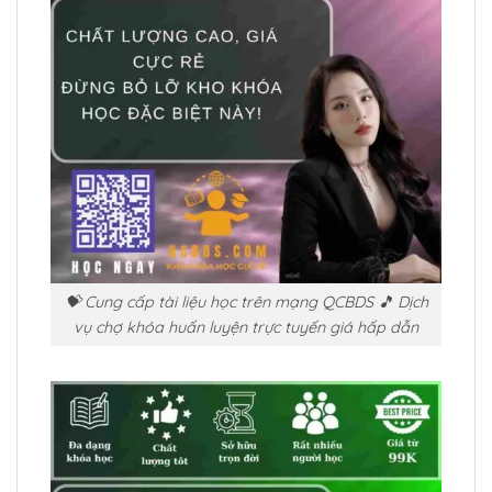
💝 Cung cấp tài liệu học trên mạng QCBDS 🎵 Dịch
vụ chợ khóa huấn luyện trực tuyến giá hấp dẫn