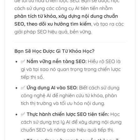
để tối ưu hóa chiến lược SEO. Bạn sẽ được học
cách sử dụng các công cụ AI tiên tiến nhằm
phân tích từ khóa, xây dựng nội dung chuẩn
SEO, theo dõi xu hướng tìm kiếm
, và tạo ra các
giải pháp SEO hiệu quả, bền vững.
Bạn Sẽ Học Được Gì Từ Khóa Học?
✅
Nắm vững nền tảng SEO:
Hiểu rõ SEO là
gì và tại sao nó quan trọng trong chiến lược
tiếp thị số.
✅
Ứng dụng AI vào SEO:
Biết cách sử dụng
công nghệ AI để nghiên cứu từ khóa, phân
tích thị trường và tối ưu hóa nội dung.
✅
Thực hành chiến lược SEO tiên tiến:
Học
cách sử dụng trợ lý AI để xây dựng nội dung
chuẩn SEO và nâng cao hiệu quả tiếp thị.