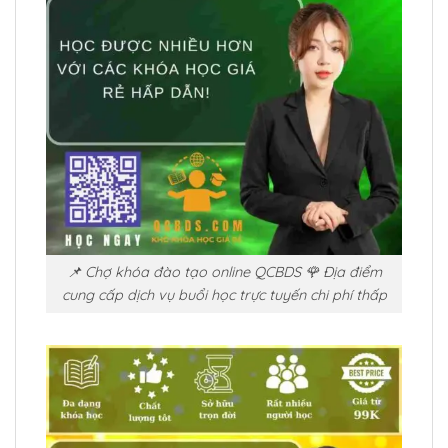
📌 Chợ khóa đào tạo online QCBDS 🌹 Địa điểm
cung cấp dịch vụ buổi học trực tuyến chi phí thấp