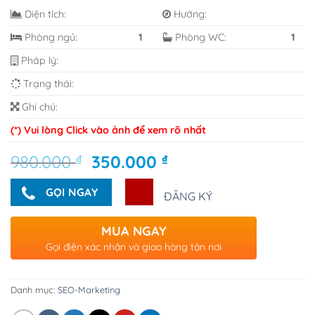
Diện tích:
Hướng:
Phòng ngủ:
1
Phòng WC:
1
Pháp lý:
Trạng thái:
Ghi chú:
(*) Vui lòng Click vào ảnh để xem rõ nhất
Giá
Giá
980.000
₫
350.000
₫
gốc
hiện
là:
tại
GỌI NGAY
ĐĂNG KÝ
980.000 ₫.
là:
350.000 ₫.
MUA NGAY
Gọi điện xác nhận và giao hàng tận nơi
Danh mục:
SEO-Marketing