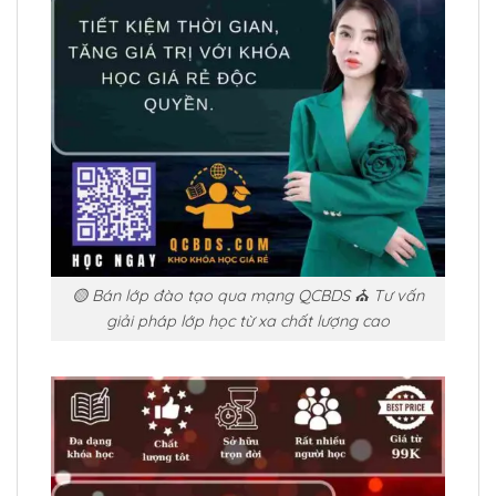
🟡 Bán lớp đào tạo qua mạng QCBDS ⛪ Tư vấn
giải pháp lớp học từ xa chất lượng cao