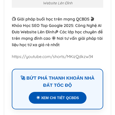
Website Lên Đỉnh
📺 Giải pháp buổi học trên mạng QCBDS 🎬
Khóa Học SEO Top Google 2025: Công Nghệ AI
Đưa Website Lên Đỉnh🎉 Các lớp học chuyên đề
trên mạng đỉnh cao 🌞 Nơi tư vấn giải pháp tài
liệu học từ xa giá rẻ nhất
https://youtube.com/shorts/MKizQdkzw34
🚀 BỨT PHÁ THANH KHOẢN NHÀ
ĐẤT TỐC ĐỘ
🌟 XEM CHI TIẾT QCBDS