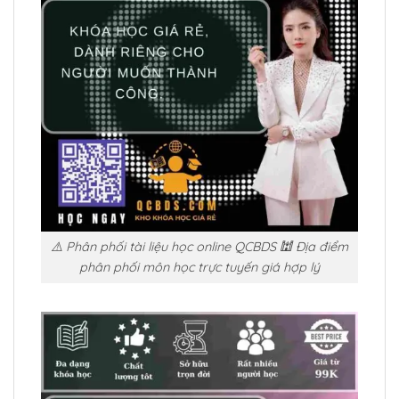
⚠️ Phân phối tài liệu học online QCBDS 🕍 Địa điểm
phân phối môn học trực tuyến giá hợp lý