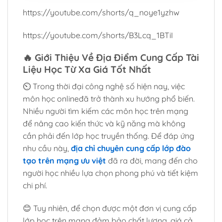
https://youtube.com/shorts/q_noye1yzhw
https://youtube.com/shorts/B3Lcq_1BTiI
🔥
Giới Thiệu Về Địa Điểm Cung Cấp Tài
Liệu Học Từ Xa Giá Tốt Nhất
⏲️ Trong thời đại công nghệ số hiện nay, việc
môn học onlineđã trở thành xu hướng phổ biến.
Nhiều người tìm kiếm các môn học trên mạng
để nâng cao kiến thức và kỹ năng mà không
cần phải đến lớp học truyền thống. Để đáp ứng
nhu cầu này,
địa chỉ chuyên cung cấp lớp đào
tạo trên mạng ưu việt
đã ra đời, mang đến cho
người học nhiều lựa chọn phong phú và tiết kiệm
chi phí.
😊 Tuy nhiên, để chọn được một đơn vị cung cấp
lớp học trên mạng đảm bảo chất lượng, giá cả