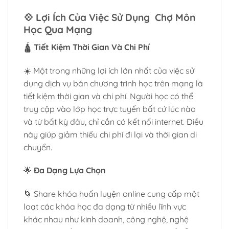
💠
Lợi Ích Của Việc Sử Dụng Chợ Môn
Học Qua Mạng
🛕
Tiết Kiệm Thời Gian Và Chi Phí
☀️ Một trong những lợi ích lớn nhất của việc sử
dụng dịch vụ bán chương trình học trên mạng là
tiết kiệm thời gian và chi phí. Người học có thể
truy cập vào lớp học trực tuyến bất cứ lúc nào
và từ bất kỳ đâu, chỉ cần có kết nối internet. Điều
này giúp giảm thiểu chi phí đi lại và thời gian di
chuyển.
🌟
Đa Dạng Lựa Chọn
🌀 Share khóa huấn luyện online cung cấp một
loạt các khóa học đa dạng từ nhiều lĩnh vực
khác nhau như kinh doanh, công nghệ, nghệ