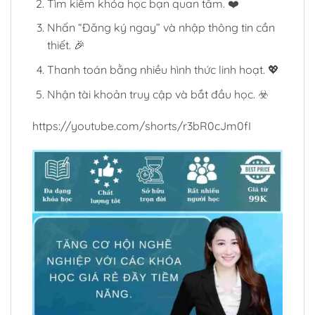
Tìm kiếm khóa học bạn quan tâm. ❤️
Nhấn “Đăng ký ngay” và nhập thông tin cần
thiết. 🎉
Thanh toán bằng nhiều hình thức linh hoạt. 💖
Nhận tài khoản truy cập và bắt đầu học. ☣️
https://youtube.com/shorts/r3bR0cJm0fI