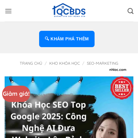
Bỏ
qua
nội
dung
🔍 KHÁM PHÁ THÊM
TRANG CHỦ
/
KHO KHÓA HỌC
/
SEO-MARKETING
Giảm giá!