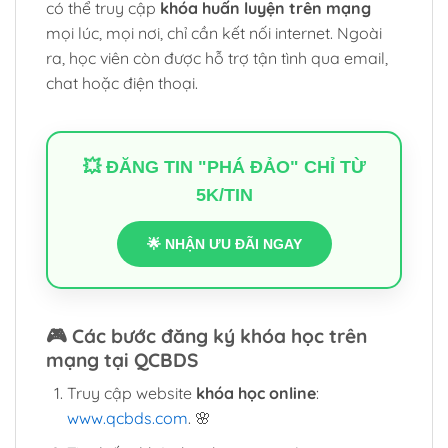
có thể truy cập
khóa huấn luyện trên mạng
mọi lúc, mọi nơi, chỉ cần kết nối internet. Ngoài
ra, học viên còn được hỗ trợ tận tình qua email,
chat hoặc điện thoại.
💥 ĐĂNG TIN "PHÁ ĐẢO" CHỈ TỪ
5K/TIN
🌟 NHẬN ƯU ĐÃI NGAY
🎮
Các bước đăng ký khóa học trên
mạng tại QCBDS
Truy cập website
khóa học online
:
www.qcbds.com
. 🌸