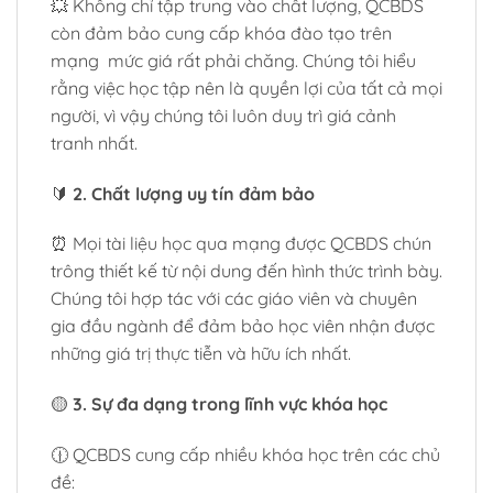
💥 Không chỉ tập trung vào chất lượng, QCBDS
còn đảm bảo cung cấp khóa đào tạo trên
mạng mức giá rất phải chăng. Chúng tôi hiểu
rằng việc học tập nên là quyền lợi của tất cả mọi
người, vì vậy chúng tôi luôn duy trì giá cảnh
tranh nhất.
🔰
2. Chất lượng uy tín đảm bảo
⏰ Mọi tài liệu học qua mạng được QCBDS chún
trông thiết kế từ nội dung đến hình thức trình bày.
Chúng tôi hợp tác với các giáo viên và chuyên
gia đầu ngành để đảm bảo học viên nhận được
những giá trị thực tiễn và hữu ích nhất.
🟡
3. Sự đa dạng trong lĩnh vực khóa học
🕧 QCBDS cung cấp nhiều khóa học trên các chủ
đề: