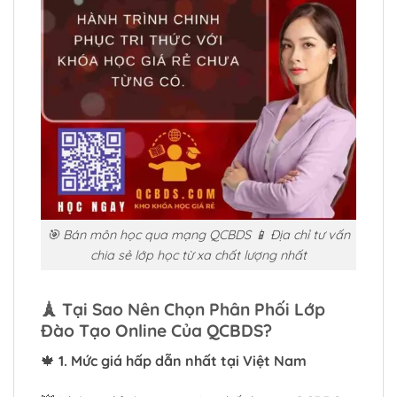
🎯 Bán môn học qua mạng QCBDS 📱 Địa chỉ tư vấn
chia sẻ lớp học từ xa chất lượng nhất
🗼
Tại Sao Nên Chọn Phân Phối Lớp
Đào Tạo Online Của QCBDS?
🍁
1. Mức giá hấp dẫn nhất tại Việt Nam