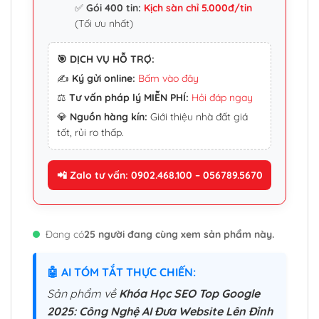
✅
Gói 400 tin:
Kịch sàn chỉ 5.000đ/tin
(Tối ưu nhất)
🎯 DỊCH VỤ HỖ TRỢ:
✍️
Ký gửi online:
Bấm vào đây
⚖️
Tư vấn pháp lý MIỄN PHÍ:
Hỏi đáp ngay
💎
Nguồn hàng kín:
Giới thiệu nhà đất giá
tốt, rủi ro thấp.
📲 Zalo tư vấn: 0902.468.100 – 056789.5670
Đang có
25 người đang cùng xem sản phẩm này.
🤖 AI TÓM TẮT THỰC CHIẾN:
Sản phẩm về
Khóa Học SEO Top Google
2025: Công Nghệ AI Đưa Website Lên Đỉnh