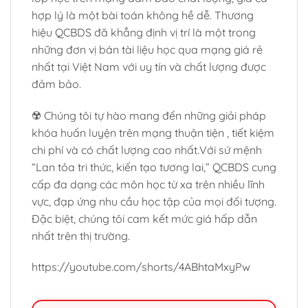
hợp lý là một bài toán không hề dễ. Thương
hiệu QCBDS đã khẳng định vị trí là một trong
những đơn vị bán tài liệu học qua mạng giá rẻ
nhất tại Việt Nam với uy tín và chất lượng được
đảm bảo.
☢️ Chúng tôi tự hào mang đến những giải pháp
khóa huấn luyện trên mạng thuận tiện , tiết kiệm
chi phí và có chất lượng cao nhất.Với sứ mệnh
“Lan tỏa tri thức, kiến tạo tương lai,” QCBDS cung
cấp đa dạng các môn học từ xa trên nhiều lĩnh
vực, đạp ứng nhu cầu học tập của mọi đối tượng.
Đặc biệt, chúng tôi cam kết mức giá hấp dẫn
nhất trên thị trường.
https://youtube.com/shorts/4ABhtaMxyPw