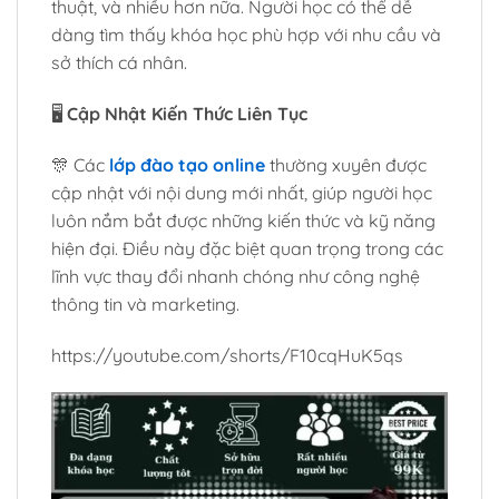
thuật, và nhiều hơn nữa. Người học có thể dễ
dàng tìm thấy khóa học phù hợp với nhu cầu và
sở thích cá nhân.
🖥️
Cập Nhật Kiến Thức Liên Tục
🎊 Các
lớp đào tạo online
thường xuyên được
cập nhật với nội dung mới nhất, giúp người học
luôn nắm bắt được những kiến thức và kỹ năng
hiện đại. Điều này đặc biệt quan trọng trong các
lĩnh vực thay đổi nhanh chóng như công nghệ
thông tin và marketing.
https://youtube.com/shorts/F10cqHuK5qs