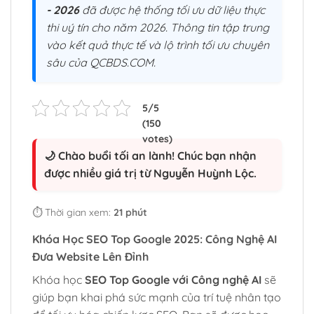
- 2026
đã được hệ thống tối ưu dữ liệu thực
thi uý tín cho năm 2026. Thông tin tập trung
vào kết quả thực tế và lộ trình tối ưu chuyên
sâu của QCBDS.COM.
🌙 Chào buổi tối an lành! Chúc bạn nhận
được nhiều giá trị từ Nguyễn Huỳnh Lộc.
⏱️ Thời gian xem:
21 phút
Khóa Học SEO Top Google 2025: Công Nghệ AI
Đưa Website Lên Đỉnh
Khóa học
SEO Top Google với Công nghệ AI
sẽ
giúp bạn khai phá sức mạnh của trí tuệ nhân tạo