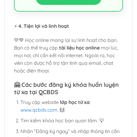
⚡
4. Tiện lợi và linh hoạt
💛💚 Học online mang lại sự linh hoạt cho bạn.
Bạn có thể truy cập
tài liệu học online
mọi lúc,
mọi nơi, chỉ cần kết nối internet. Ngoài ra, học
viên còn được hỗ trợ tận tình qua email, chat
hoặc điện thoại.
🤗
Các bước đăng ký khóa huấn luyện
từ xa tại QCBDS
Truy cập website
lớp học từ xa
:
www.qcbds.com
. 🙌
Tìm kiếm khóa học bạn quan tâm. 💡
Nhấn “Đăng ký ngay” và nhập thông tin cần