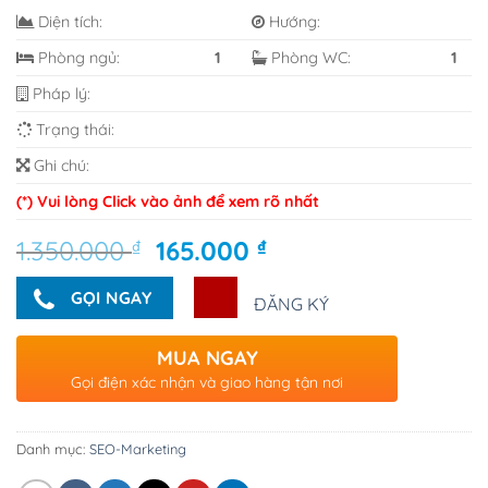
Diện tích:
Hướng:
Phòng ngủ:
1
Phòng WC:
1
Pháp lý:
Trạng thái:
Ghi chú:
(*) Vui lòng Click vào ảnh để xem rõ nhất
Giá
Giá
1.350.000
₫
165.000
₫
gốc
hiện
là:
tại
GỌI NGAY
ĐĂNG KÝ
1.350.000 ₫.
là:
165.000 ₫.
MUA NGAY
Gọi điện xác nhận và giao hàng tận nơi
Danh mục:
SEO-Marketing