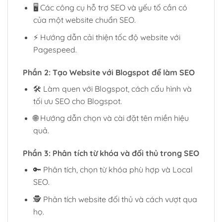
🖥️ Các công cụ hỗ trợ SEO và yếu tố cần có
của một website chuẩn SEO.
⚡ Hướng dẫn cải thiện tốc độ website với
Pagespeed.
Phần 2: Tạo Website với Blogspot để làm SEO
🛠 Làm quen với Blogspot, cách cấu hình và
tối ưu SEO cho Blogspot.
🌐 Hướng dẫn chọn và cài đặt tên miền hiệu
quả.
Phần 3: Phân tích từ khóa và đối thủ trong SEO
🔑 Phân tích, chọn từ khóa phù hợp và Local
SEO.
🕵️ Phân tích website đối thủ và cách vượt qua
họ.