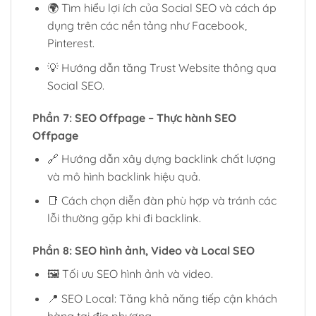
🌍 Tìm hiểu lợi ích của Social SEO và cách áp
dụng trên các nền tảng như Facebook,
Pinterest.
💡 Hướng dẫn tăng Trust Website thông qua
Social SEO.
Phần 7: SEO Offpage – Thực hành SEO
Offpage
🔗 Hướng dẫn xây dựng backlink chất lượng
và mô hình backlink hiệu quả.
📑 Cách chọn diễn đàn phù hợp và tránh các
lỗi thường gặp khi đi backlink.
Phần 8: SEO hình ảnh, Video và Local SEO
🖼️ Tối ưu SEO hình ảnh và video.
📍 SEO Local: Tăng khả năng tiếp cận khách
hàng tại địa phương.