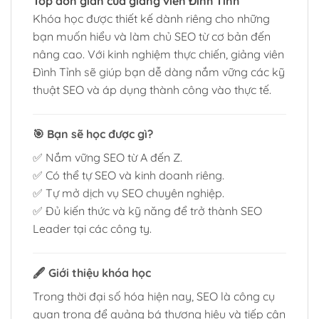
Top đơn giản của giảng viên Đình Tỉnh
Khóa học được thiết kế dành riêng cho những
bạn muốn hiểu và làm chủ SEO từ cơ bản đến
nâng cao. Với kinh nghiệm thực chiến, giảng viên
Đình Tỉnh sẽ giúp bạn dễ dàng nắm vững các kỹ
thuật SEO và áp dụng thành công vào thực tế.
🎯
Bạn sẽ học được gì?
✅ Nắm vững SEO từ A đến Z.
✅ Có thể tự SEO và kinh doanh riêng.
✅ Tự mở dịch vụ SEO chuyên nghiệp.
✅ Đủ kiến thức và kỹ năng để trở thành SEO
Leader tại các công ty.
🖋️
Giới thiệu khóa học
Trong thời đại số hóa hiện nay, SEO là công cụ
quan trọng để quảng bá thương hiệu và tiếp cận