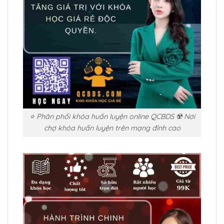
⭐ Phân phối khóa huấn luyện online QCBDS ☢️ Nơi
chợ khóa huấn luyện trên mạng đỉnh cao