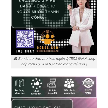
🏟️ Bán khóa đào tạo trực tuyến QCBDS 🌐 Nơi cung
cấp dịch vụ môn học trên mạng dễ dàng