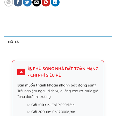
MÔ TẢ
🚀 PHỦ SÓNG NHÀ ĐẤT TOÀN MẠNG
🔥
- CHI PHÍ SIÊU RẺ
Bạn muốn thanh khoản nhanh bất động sản?
Trải nghiệm ngay dịch vụ quảng cáo với mức giá
"phá đảo" thị trường:
✅
Gói 100 tin:
Chỉ 9.000đ/tin
✅
Gói 200 tin:
Chỉ 7.000đ/tin