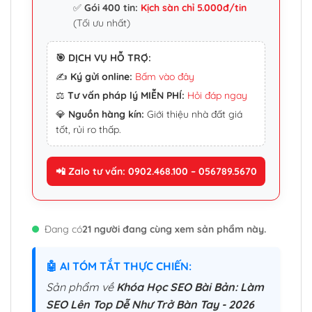
✅
Gói 400 tin:
Kịch sàn chỉ 5.000đ/tin
(Tối ưu nhất)
🎯 DỊCH VỤ HỖ TRỢ:
✍️
Ký gửi online:
Bấm vào đây
⚖️
Tư vấn pháp lý MIỄN PHÍ:
Hỏi đáp ngay
💎
Nguồn hàng kín:
Giới thiệu nhà đất giá
tốt, rủi ro thấp.
📲 Zalo tư vấn: 0902.468.100 – 056789.5670
Đang có
21 người đang cùng xem sản phẩm này.
🤖 AI TÓM TẮT THỰC CHIẾN:
Sản phẩm về
Khóa Học SEO Bài Bản: Làm
SEO Lên Top Dễ Như Trở Bàn Tay - 2026