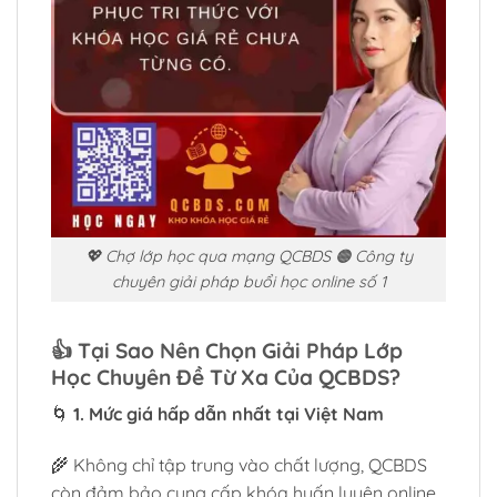
💖 Chợ lớp học qua mạng QCBDS 🟠 Công ty
chuyên giải pháp buổi học online số 1
👍
Tại Sao Nên Chọn Giải Pháp Lớp
Học Chuyên Đề Từ Xa Của QCBDS?
🌀
1. Mức giá hấp dẫn nhất tại Việt Nam
🌾 Không chỉ tập trung vào chất lượng, QCBDS
còn đảm bảo cung cấp khóa huấn luyện online