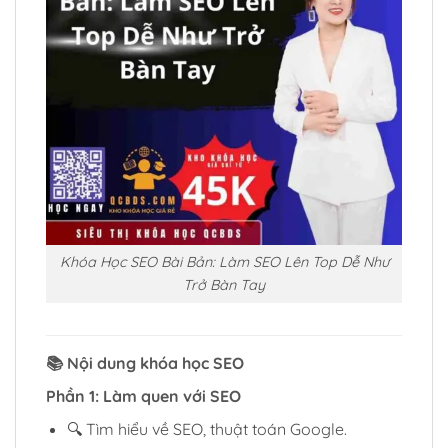
Khóa Học SEO Bài Bản: Làm SEO Lên Top Dễ Như
Trở Bàn Tay
📚
Nội dung khóa học SEO
Phần 1: Làm quen với SEO
🔍 Tìm hiểu về SEO, thuật toán Google.