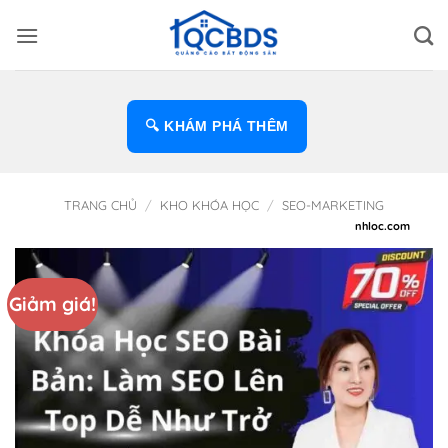
Bỏ
qua
nội
dung
🔍 KHÁM PHÁ THÊM
TRANG CHỦ
/
KHO KHÓA HỌC
/
SEO-MARKETING
Giảm giá!