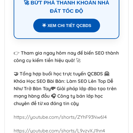
🚀 BỨT PHÁ THANH KHOẢN NHÀ
ĐẤT TỐC ĐỘ
🌟 XEM CHI TIẾT QCBDS
👉
Tham gia ngay hôm nay để biến SEO thành
công cụ kiếm tiền hiệu quả!
🚀
🤝 Tổng hợp buổi học trực tuyến QCBDS 🤗
Khóa Học SEO Bài Bản: Làm SEO Lên Top Dễ
Như Trở Bàn Tay💸 Giải pháp lớp đào tạo trên
mạng hàng đầu 🎧 Công ty bán lớp học
chuyên đề từ xa đáng tin cậy
https://youtube.com/shorts/ZYhF93Nw6l4
https://youtube.com/shorts/L9vzvXJ1hn4