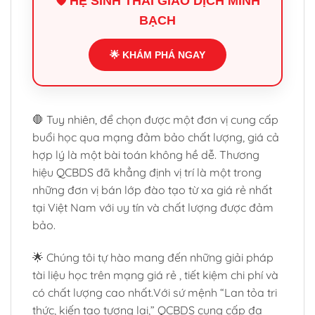
🛡️ HỆ SINH THÁI GIAO DỊCH MINH
BẠCH
🌟 KHÁM PHÁ NGAY
🛑 Tuy nhiên, để chọn được một đơn vị cung cấp
buổi học qua mạng đảm bảo chất lượng, giá cả
hợp lý là một bài toán không hề dễ. Thương
hiệu QCBDS đã khẳng định vị trí là một trong
những đơn vị bán lớp đào tạo từ xa giá rẻ nhất
tại Việt Nam với uy tín và chất lượng được đảm
bảo.
🌟 Chúng tôi tự hào mang đến những giải pháp
tài liệu học trên mạng giá rẻ , tiết kiệm chi phí và
có chất lượng cao nhất.Với sứ mệnh “Lan tỏa tri
thức, kiến tạo tương lai,” QCBDS cung cấp đa