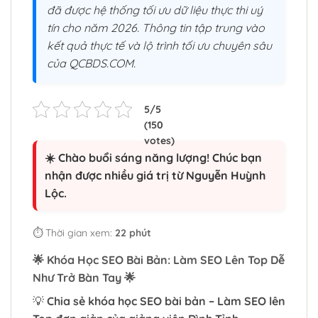
đã được hệ thống tối ưu dữ liệu thực thi uý
tín cho năm 2026. Thông tin tập trung vào
kết quả thực tế và lộ trình tối ưu chuyên sâu
của QCBDS.COM.
☀️ Chào buổi sáng năng lượng! Chúc bạn
nhận được nhiều giá trị từ Nguyễn Huỳnh
Lộc.
⏱️ Thời gian xem:
22 phút
🌟
Khóa Học SEO Bài Bản: Làm SEO Lên Top Dễ
Như Trở Bàn Tay
🌟
💡
Chia sẻ khóa học SEO bài bản – Làm SEO lên