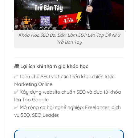
Khóa Học SEO Bài Bản: Làm SEO Lên Top Dễ Như
Trở Bàn Tay
🎁
Lợi ích khi tham gia khóa học
✅ Làm chủ SEO và tự tin triển khai chiến lược
Marketing Online.
✅ Xây dựng website chuẩn SEO và đưa từ khóa
lên Top Google.
✅ Mở rộng cơ hội nghề nghiệp: Freelancer, dịch
vụ SEO, SEO Leader.