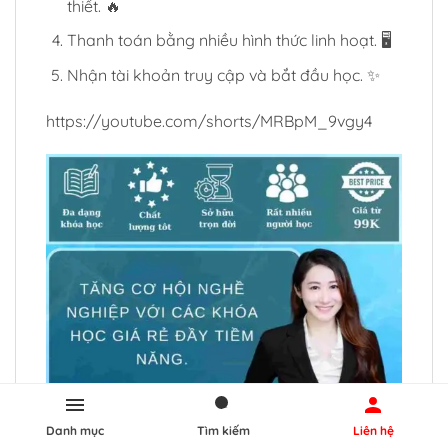
thiết. 🔥
Thanh toán bằng nhiều hình thức linh hoạt. 🖥️
Nhận tài khoản truy cập và bắt đầu học. ✨
https://youtube.com/shorts/MRBpM_9vgy4
Danh mục
Tìm kiếm
Liên hệ