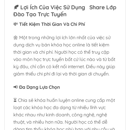
🍂
Lợi Ích Của Việc Sử Dụng Share Lớp
Đào Tạo Trực Tuyến
💸
Tiết Kiệm Thời Gian Và Chi Phí
🌼 Một trong những lợi ích lớn nhất của việc sử
dụng dịch vụ bán khóa học online là tiết kiệm
thời gian và chi phí. Người học có thể truy cập
vào môn học trực tuyến bất cứ lúc nào và từ bất
kỳ đâu, chỉ cần có kết nối internet. Điều này giúp
giảm thiểu chi phí đi lại và thời gian di chuyển.
📢
Đa Dạng Lựa Chọn
⏳ Chia sẻ khóa huấn luyện online cung cấp một
loạt các khóa học đa dạng từ nhiều lĩnh vực
khác nhau như kinh doanh, công nghệ, nghệ
thuật, và nhiều hơn nữa. Người học có thể dễ
dàng tìm thấy khóa học phù hợp với nhu cầu và