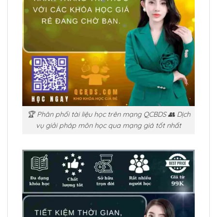
🏆 Phân phối tài liệu học trên mạng QCBDS 👥 Dịch
vụ giải pháp môn học qua mạng giá tốt nhất