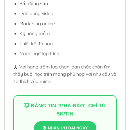
Bất động sản
Dàn dựng video
Marketing online
Kỹ năng mềm
Thiết kế đồ họa
Ngôn ngữ lập trình
🗼 Với hàng trăm lựa chọn, bạn chắc chắn tìm
thấy buổi học trên mạng phù hợp với nhu cầu và
sở thích của mình.
💥 ĐĂNG TIN "PHÁ ĐẢO" CHỈ TỪ
5K/TIN
🌟 NHẬN ƯU ĐÃI NGAY