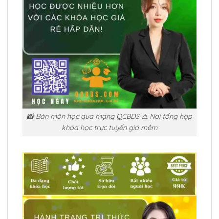
📸 Bán môn học qua mạng QCBDS ⚠️ Nơi tổng hợp
khóa học trực tuyến giá mềm