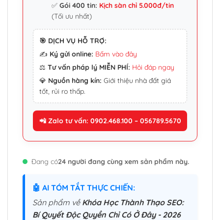
✅
Gói 400 tin:
Kịch sàn chỉ 5.000đ/tin
(Tối ưu nhất)
🎯 DỊCH VỤ HỖ TRỢ:
✍️
Ký gửi online:
Bấm vào đây
⚖️
Tư vấn pháp lý MIỄN PHÍ:
Hỏi đáp ngay
💎
Nguồn hàng kín:
Giới thiệu nhà đất giá
tốt, rủi ro thấp.
📲 Zalo tư vấn: 0902.468.100 – 056789.5670
Đang có
24 người đang cùng xem sản phẩm này.
🤖 AI TÓM TẮT THỰC CHIẾN:
Sản phẩm về
Khóa Học Thành Thạo SEO:
Bí Quyết Độc Quyền Chỉ Có Ở Đây - 2026