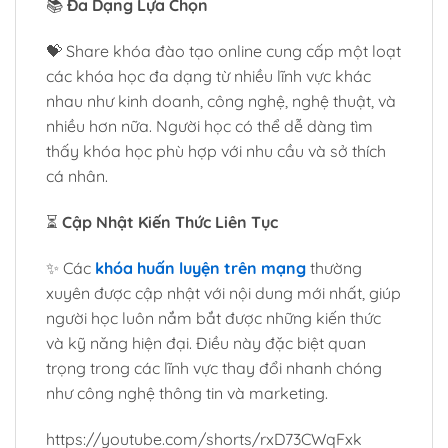
📚
Đa Dạng Lựa Chọn
💝 Share khóa đào tạo online cung cấp một loạt
các khóa học đa dạng từ nhiều lĩnh vực khác
nhau như kinh doanh, công nghệ, nghệ thuật, và
nhiều hơn nữa. Người học có thể dễ dàng tìm
thấy khóa học phù hợp với nhu cầu và sở thích
cá nhân.
⏳
Cập Nhật Kiến Thức Liên Tục
✨ Các
khóa huấn luyện trên mạng
thường
xuyên được cập nhật với nội dung mới nhất, giúp
người học luôn nắm bắt được những kiến thức
và kỹ năng hiện đại. Điều này đặc biệt quan
trọng trong các lĩnh vực thay đổi nhanh chóng
như công nghệ thông tin và marketing.
https://youtube.com/shorts/rxD73CWqFxk