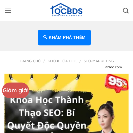
Bỏ
qua
nội
dung
🔍 KHÁM PHÁ THÊM
TRANG CHỦ
/
KHO KHÓA HỌC
/
SEO-MARKETING
Giảm giá!