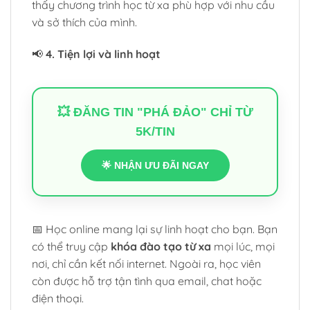
thấy chương trình học từ xa phù hợp với nhu cầu
và sở thích của mình.
📢
4. Tiện lợi và linh hoạt
💥 ĐĂNG TIN "PHÁ ĐẢO" CHỈ TỪ
5K/TIN
🌟 NHẬN ƯU ĐÃI NGAY
📅 Học online mang lại sự linh hoạt cho bạn. Bạn
có thể truy cập
khóa đào tạo từ xa
mọi lúc, mọi
nơi, chỉ cần kết nối internet. Ngoài ra, học viên
còn được hỗ trợ tận tình qua email, chat hoặc
điện thoại.