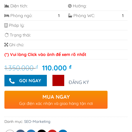
Diện tích:
Hướng:
Phòng ngủ:
1
Phòng WC:
1
Pháp lý:
Trạng thái:
Ghi chú:
(*) Vui lòng Click vào ảnh để xem rõ nhất
Giá
Giá
1.350.000
₫
110.000
₫
gốc
hiện
là:
tại
GỌI NGAY
ĐĂNG KÝ
1.350.000 ₫.
là:
110.000 ₫.
MUA NGAY
Gọi điện xác nhận và giao hàng tận nơi
Danh mục:
SEO-Marketing