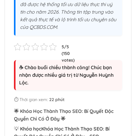
đã được hệ thống tối ưu dữ liệu thực thi uý
tín cho năm 2026. Thông tin tập trung vào
kết quả thực tế và lộ trình tối ưu chuyên sâu
của QCBDS.COM.
☕ Chào buổi chiều thành công! Chúc bạn
nhận được nhiều giá trị từ Nguyễn Huỳnh
Lộc.
⏱️ Thời gian xem:
22 phút
🌟
Khóa Học Thành Thạo SEO: Bí Quyết Độc
Quyền Chỉ Có Ở Đây
🌟
💡
Khóa học
Khóa Học Thành Thạo SEO: Bí