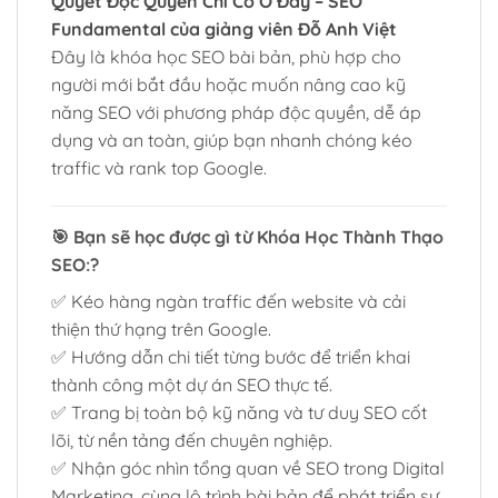
Quyết Độc Quyền Chỉ Có Ở Đây
– SEO
Fundamental của giảng viên Đỗ Anh Việt
Đây là khóa học SEO bài bản, phù hợp cho
người mới bắt đầu hoặc muốn nâng cao kỹ
năng SEO với phương pháp độc quyền, dễ áp
dụng và an toàn, giúp bạn nhanh chóng kéo
traffic và rank top Google.
🎯
Bạn sẽ học được gì từ Khóa Học Thành Thạo
SEO:?
✅ Kéo hàng ngàn traffic đến website và cải
thiện thứ hạng trên Google.
✅ Hướng dẫn chi tiết từng bước để triển khai
thành công một dự án SEO thực tế.
✅ Trang bị toàn bộ kỹ năng và tư duy SEO cốt
lõi, từ nền tảng đến chuyên nghiệp.
✅ Nhận góc nhìn tổng quan về SEO trong Digital
Marketing, cùng lộ trình bài bản để phát triển sự