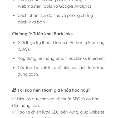
Webmaster Tools và Google Analytics.
Cách phân tích đối thủ và phòng chống
backlinks bẩn.
Chương 9: Triển khai Backlinks
Giới thiệu kỹ thuật Domain Authority Stacking
(DAS).
Xây dựng hệ thống Smart Backlinks Intersect.
Các loại backlinks phổ biến và cách triển khai
đúng cách.
🎁
Tại sao nên tham gia khóa học này?
✅ Hiểu rõ quy trình và kỹ thuật SEO từ cơ bản
đến nâng cao.
✅ Tạo ra chiến lược SEO bền vững, giúp website