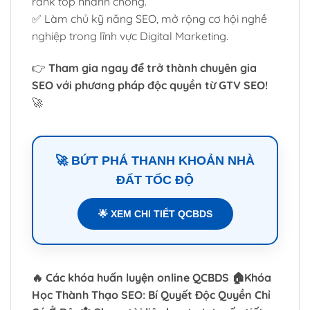
rank top nhanh chóng.
✅ Làm chủ kỹ năng SEO, mở rộng cơ hội nghề
nghiệp trong lĩnh vực Digital Marketing.
👉
Tham gia ngay để trở thành chuyên gia
SEO với phương pháp độc quyền từ GTV SEO!
🚀
🚀 BỨT PHÁ THANH KHOẢN NHÀ
ĐẤT TỐC ĐỘ
🌟 XEM CHI TIẾT QCBDS
🔥 Các khóa huấn luyện online QCBDS 🏠Khóa
Học Thành Thạo SEO: Bí Quyết Độc Quyền Chỉ