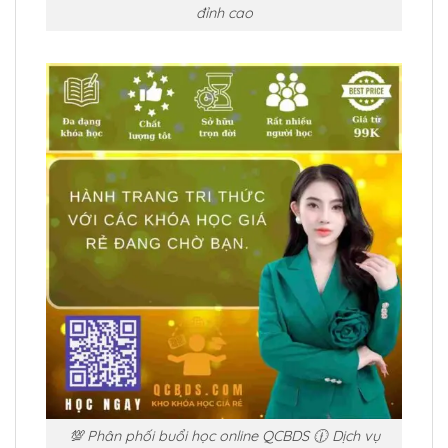
đỉnh cao
💯 Phân phối buổi học online QCBDS 🕧 Dịch vụ