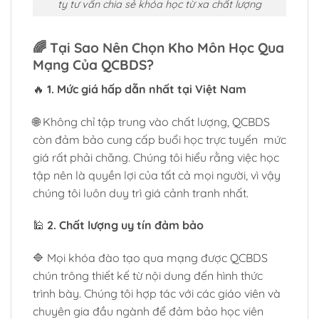
ty tư vấn chia sẻ khóa học từ xa chất lượng
🌈
Tại Sao Nên Chọn Kho Môn Học Qua
Mạng Của QCBDS?
🔥
1. Mức giá hấp dẫn nhất tại Việt Nam
🌐 Không chỉ tập trung vào chất lượng, QCBDS
còn đảm bảo cung cấp buổi học trực tuyến mức
giá rất phải chăng. Chúng tôi hiểu rằng việc học
tập nên là quyền lợi của tất cả mọi người, vì vậy
chúng tôi luôn duy trì giá cảnh tranh nhất.
🕌
2. Chất lượng uy tín đảm bảo
🔷 Mọi khóa đào tạo qua mạng được QCBDS
chún trông thiết kế từ nội dung đến hình thức
trình bày. Chúng tôi hợp tác với các giáo viên và
chuyên gia đầu ngành để đảm bảo học viên