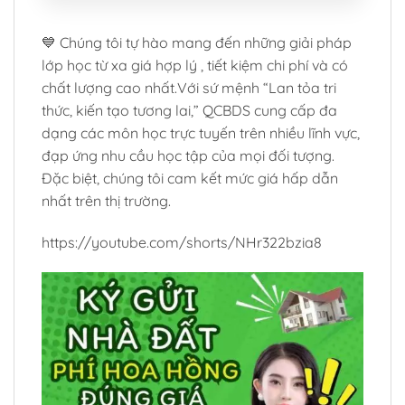
💙 Chúng tôi tự hào mang đến những giải pháp
lớp học từ xa giá hợp lý , tiết kiệm chi phí và có
chất lượng cao nhất.Với sứ mệnh “Lan tỏa tri
thức, kiến tạo tương lai,” QCBDS cung cấp đa
dạng các môn học trực tuyến trên nhiều lĩnh vực,
đạp ứng nhu cầu học tập của mọi đối tượng.
Đặc biệt, chúng tôi cam kết mức giá hấp dẫn
nhất trên thị trường.
https://youtube.com/shorts/NHr322bzia8