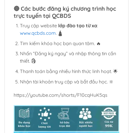
🔴
Các bước đăng ký chương trình học
trực tuyến tại QCBDS
Truy cập website
lớp đào tạo từ xa
:
www.qcbds.com
. 🛕
Tìm kiếm khóa học bạn quan tâm. 🔥
Nhấn “Đăng ký ngay” và nhập thông tin cần
thiết. 🗿
Thanh toán bằng nhiều hình thức linh hoạt. 🌟
Nhận tài khoản truy cập và bắt đầu học. 🔆
https://youtube.com/shorts/F10cqHuK5qs