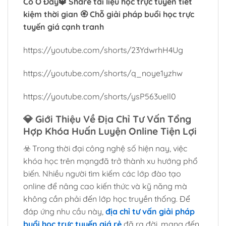
Có Ở Đây🔱 Share tài liệu học trực tuyến tiết
kiệm thời gian 🏵️ Chỗ giải pháp buổi học trực
tuyến giá cạnh tranh
https://youtube.com/shorts/23YdwrhH4Ug
https://youtube.com/shorts/q_noye1yzhw
https://youtube.com/shorts/ysP563uell0
💎
Giới Thiệu Về Địa Chỉ Tư Vấn Tổng
Hợp Khóa Huấn Luyện Online Tiện Lợi
☣️ Trong thời đại công nghệ số hiện nay, việc
khóa học trên mạngđã trở thành xu hướng phổ
biến. Nhiều người tìm kiếm các lớp đào tạo
online để nâng cao kiến thức và kỹ năng mà
không cần phải đến lớp học truyền thống. Để
đáp ứng nhu cầu này,
địa chỉ tư vấn giải pháp
buổi học trực tuyến giá rẻ
đã ra đời, mang đến