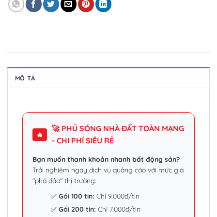
MÔ TẢ
🚀 PHỦ SÓNG NHÀ ĐẤT TOÀN MẠNG
🔥
- CHI PHÍ SIÊU RẺ
Bạn muốn thanh khoản nhanh bất động sản?
Trải nghiệm ngay dịch vụ quảng cáo với mức giá
"phá đảo" thị trường:
✅
Gói 100 tin:
Chỉ 9.000đ/tin
✅
Gói 200 tin:
Chỉ 7.000đ/tin