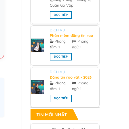
Quân Gò Vấp
ĐỌC TIẾP
DỊCH VỤ
Phần mềm đăng tin rao
vặt hàng loạt 2026
Phòng
Phòng
tắm:
1
ngủ:
1
ĐỌC TIẾP
DỊCH VỤ
Đăng tin rao vặt - 2026
Phòng
Phòng
tắm:
1
ngủ:
1
ĐỌC TIẾP
TIN MỚI NHẤT