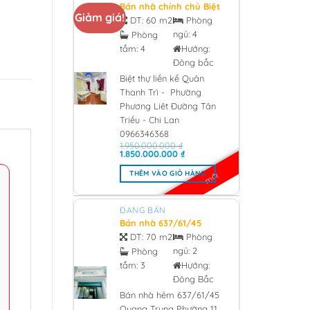
Bán nhà chính chủ Biệt
Giảm giá!
thự liền kề Quân Thanh
DT:
60 m2
Phòng
Trì – Phường Phương
ngủ:
4
Phòng
Liêt Đường Tân Triều –
tắm:
4
Hướng:
Chi Lan 0966346368 -
2026
Đông bắc
Biệt thự liền kề Quân
Thanh Trì - Phường
Phương Liêt Đường Tân
Triều - Chi Lan
0966346368
1.950.000.000
₫
Giá
Giá
1.850.000.000
₫
gốc
hiện
là:
tại
THÊM VÀO GIỎ HÀNG
mới
1.950.000.000 ₫.
là:
1.850.000.000 ₫.
ĐANG BÁN
Bán nhà 637/61/45
Quang Trung Phường
DT:
70 m2
Phòng
11, Quân Gò Vấp 3 tỷ
ngủ:
2
Phòng
850 - 2026
tắm:
3
Hướng:
Đông Bắc
Bán nhà hẻm 637/61/45
Quang Trung Phường 11,