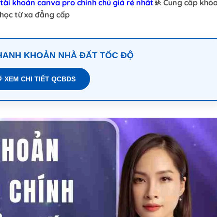
tài khoản canva pro chính chủ giá rẻ nhất
🚸 Cung cấp khó
p học từ xa đẳng cấp
THANH KHOẢN NHÀ ĐẤT TỐC ĐỘ
 XEM CHI TIẾT QCBDS