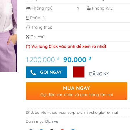
Phòng ngủ:
1
Phòng WC:
Pháp lý:
Trạng thái:
Ghi chú:
(*) Vui lòng Click vào ảnh để xem rõ nhất
Giá
Giá
1.200.000
₫
90.000
₫
gốc
hiện
là:
tại
GỌI NGAY
ĐĂNG KÝ
1.200.000 ₫.
là:
90.000 ₫.
MUA NGAY
Gọi điện xác nhận và giao hàng tận nơi
SKU:
ban-tai-khoan-canva-pro-chinh-chu-gia-re-nhat
Danh mục:
Dịch vụ