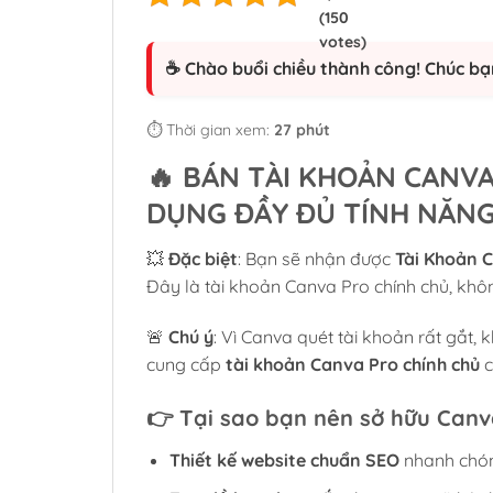
☕ Chào buổi chiều thành công! Chúc bạ
⏱️ Thời gian xem:
27 phút
🔥
BÁN TÀI KHOẢN CANVA
DỤNG ĐẦY ĐỦ TÍNH NĂN
💥
Đặc biệt
: Bạn sẽ nhận được
Tài Khoản 
Đây là tài khoản Canva Pro chính chủ, kh
🚨
Chú ý
: Vì Canva quét tài khoản rất gắt, 
cung cấp
tài khoản Canva Pro chính chủ
c
👉
Tại sao bạn nên sở hữu Canv
Thiết kế website chuẩn SEO
nhanh chón