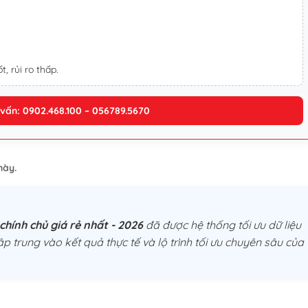
t, rủi ro thấp.
 vấn: 0902.468.100 – 056789.5670
này.
hính chủ giá rẻ nhất - 2026
đã được hệ thống tối ưu dữ liệu
ập trung vào kết quả thực tế và lộ trình tối ưu chuyên sâu của