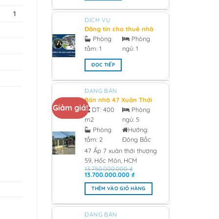
1
DỊCH VỤ
Đăng tin cho thuê nhà
chính chủ - 2026
Phòng
Phòng
tắm:
1
ngủ:
1
ĐỌC TIẾP
ĐANG BÁN
Bán nhà 47 Xuân Thới
Giảm giá!
Thượng 59, Hóc Môn
DT:
400
Phòng
0933473981 Giá 13 tỷ -
m2
ngủ:
5
2026
Phòng
Hướng:
tắm:
2
Đông Bắc
47 Ấp 7 xuân thới thượng
59, Hốc Môn, HCM
13.750.000.000
₫
Giá
Giá
13.700.000.000
₫
gốc
hiện
là:
tại
THÊM VÀO GIỎ HÀNG
13.750.000.000 ₫.
là:
13.700.000.000 ₫.
ĐANG BÁN