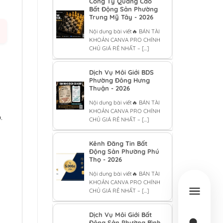
Công Ty Quảng Cáo
Bất Động Sản Phường
Trung Mỹ Tây - 2026
Nội dung bài viết🔥 BÁN TÀI
KHOẢN CANVA PRO CHÍNH
CHỦ GIÁ RẺ NHẤT – [...]
Dịch Vụ Môi Giới BDS
Phường Đông Hưng
Thuận - 2026
Nội dung bài viết🔥 BÁN TÀI
KHOẢN CANVA PRO CHÍNH
p
.
CHỦ GIÁ RẺ NHẤT – [...]
Kênh Đăng Tin Bất
Động Sản Phường Phú
Thọ - 2026
Nội dung bài viết🔥 BÁN TÀI
KHOẢN CANVA PRO CHÍNH
CHỦ GIÁ RẺ NHẤT – [...]
Dịch Vụ Môi Giới Bất
Động Sản Phường Bình