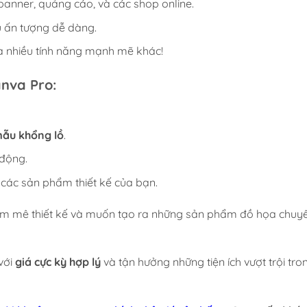
anner, quảng cáo, và các shop online.
ếu ấn tượng dễ dàng.
 nhiều tính năng mạnh mẽ khác!
anva Pro
:
mẫu khổng lồ
.
động.
các sản phẩm thiết kế của bạn.
m mê thiết kế và muốn tạo ra những sản phẩm đồ họa chuy
với
giá cực kỳ hợp lý
và tận hưởng những tiện ích vượt trội tro