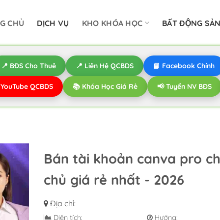
G CHỦ
DỊCH VỤ
KHO KHÓA HỌC
BẤT ĐỘNG SẢ
📍 BĐS Cho Thuê
📍 Liên Hệ QCBDS
📘 Facebook Chính
️ YouTube QCBDS
📚 Khóa Học Giá Rẻ
📢 Tuyển NV BĐS
Bán tài khoản canva pro ch
chủ giá rẻ nhất - 2026
Địa chỉ:
Diện tích:
Hướng: