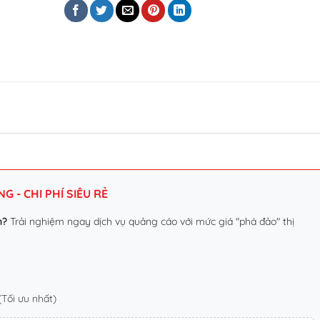
 - CHI PHÍ SIÊU RẺ
n?
Trải nghiệm ngay dịch vụ quảng cáo với mức giá "phá đảo" thị
Tối ưu nhất)