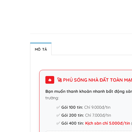
MÔ TẢ
🚀 PHỦ SÓNG NHÀ ĐẤT TOÀN MẠNG
🔥
Bạn muốn thanh khoản nhanh bất động sả
trường:
✅
Gói 100 tin:
Chỉ 9.000đ/tin
✅
Gói 200 tin:
Chỉ 7.000đ/tin
✅
Gói 400 tin:
Kịch sàn chỉ 5.000đ/tin
(