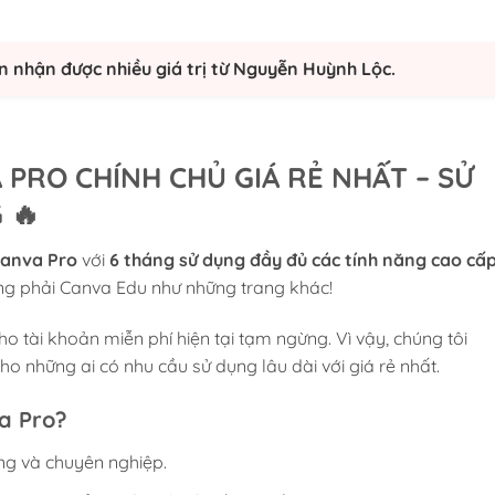
n nhận được nhiều giá trị từ Nguyễn Huỳnh Lộc.
 PRO CHÍNH CHỦ GIÁ RẺ NHẤT – SỬ
G
🔥
Canva Pro
với
6 tháng sử dụng đầy đủ các tính năng cao cấ
ông phải Canva Edu như những trang khác!
kho tài khoản miễn phí hiện tại tạm ngừng. Vì vậy, chúng tôi
ho những ai có nhu cầu sử dụng lâu dài với giá rẻ nhất.
a Pro?
g và chuyên nghiệp.