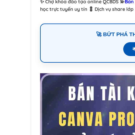
✨ Chợ khóa đào tạo online QCBDS 💫
Bán 
học trực tuyến uy tín 💈 Dịch vụ share lớ
🚀 BỨT PHÁ 
