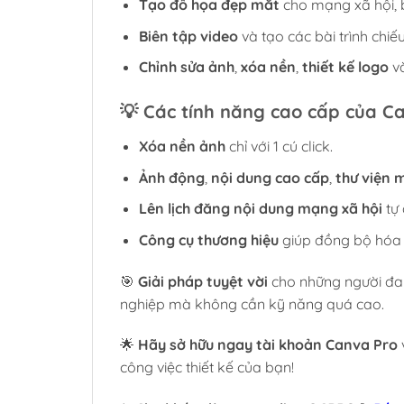
Tạo đồ họa đẹp mắt
cho mạng xã hội, b
Biên tập video
và tạo các bài trình chi
Chỉnh sửa ảnh
,
xóa nền
,
thiết kế logo
và
💡
Các tính năng cao cấp của C
Xóa nền ảnh
chỉ với 1 cú click.
Ảnh động
,
nội dung cao cấp
,
thư viện 
Lên lịch đăng nội dung mạng xã hội
tự 
Công cụ thương hiệu
giúp đồng bộ hóa 
🎯
Giải pháp tuyệt vời
cho những người đa
nghiệp mà không cần kỹ năng quá cao.
🌟
Hãy sở hữu ngay tài khoản Canva Pro
công việc thiết kế của bạn!