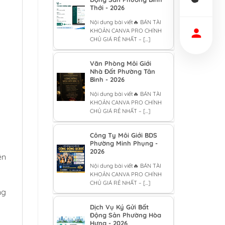
Thới - 2026
Nội dung bài viết🔥 BÁN TÀI
KHOẢN CANVA PRO CHÍNH
CHỦ GIÁ RẺ NHẤT – [...]
Văn Phòng Môi Giới
Nhà Đất Phường Tân
Bình - 2026
Nội dung bài viết🔥 BÁN TÀI
KHOẢN CANVA PRO CHÍNH
CHỦ GIÁ RẺ NHẤT – [...]
Công Ty Môi Giới BDS
Phường Minh Phụng -
2026
ên
Nội dung bài viết🔥 BÁN TÀI
KHOẢN CANVA PRO CHÍNH
CHỦ GIÁ RẺ NHẤT – [...]
ng
Dịch Vụ Ký Gửi Bất
Động Sản Phường Hòa
Hưng - 2026