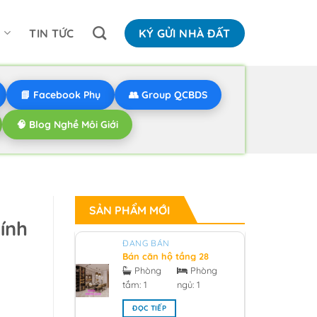
N
TIN TỨC
KÝ GỬI NHÀ ĐẤT
📘 Facebook Phụ
👥 Group QCBDS
🧠 Blog Nghề Môi Giới
SẢN PHẨM MỚI
ính
ĐANG BÁN
Bán căn hộ tầng 28
hướng bắc V1 sunrise
Phòng
Phòng
city South Tower
tắm:
1
ngủ:
1
0918955959 - 2026
ĐỌC TIẾP