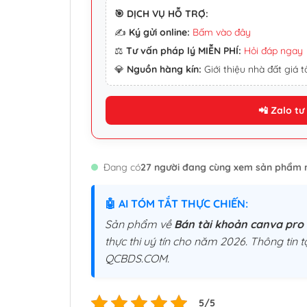
🎯 DỊCH VỤ HỖ TRỢ:
✍️
Ký gửi online:
Bấm vào đây
⚖️
Tư vấn pháp lý MIỄN PHÍ:
Hỏi đáp ngay
💎
Nguồn hàng kín:
Giới thiệu nhà đất giá tố
📲 Zalo tư
Đang có
27 người đang cùng xem sản phẩm 
🤖 AI TÓM TẮT THỰC CHIẾN:
Sản phẩm về
Bán tài khoản canva pro c
thực thi uý tín cho năm 2026. Thông tin t
QCBDS.COM.