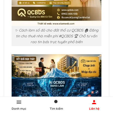
✨ Cách làm sổ đỏ cho đất thổ cư QCBDS 🏠 Đăng
tin cho thuê nhà miễn phí #QCBDS 🏆 Chỗ tư vấn
rao tin bds trực tuyến phổ biến
Danh mục
Tìm kiếm
Liên hệ