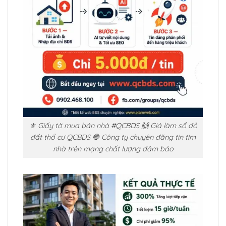
⚜️ Giấy tờ mua bán nhà #QCBDS 🙌 Giá làm sổ đỏ
đất thổ cư QCBDS 🛑 Công ty chuyên đăng tin tìm
nhà trên mạng chất lượng đảm bảo