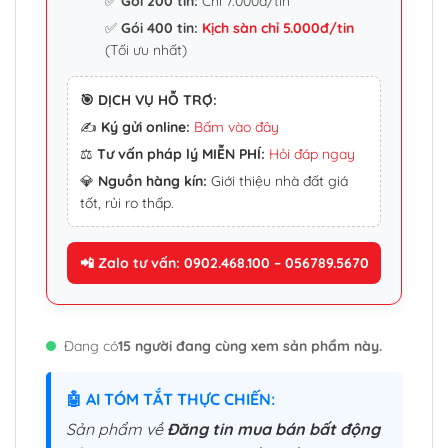
✅
Gói 200 tin:
Chỉ 7.000đ/tin
✅
Gói 400 tin:
Kịch sàn chỉ 5.000đ/tin
(Tối ưu nhất)
🎯 DỊCH VỤ HỖ TRỢ:
✍️
Ký gửi online:
Bấm vào đây
⚖️
Tư vấn pháp lý MIỄN PHÍ:
Hỏi đáp ngay
💎
Nguồn hàng kín:
Giới thiệu nhà đất giá
tốt, rủi ro thấp.
📲 Zalo tư vấn: 0902.468.100 – 056789.5670
Đang có
15 người đang cùng xem sản phẩm này.
🤖 AI TÓM TẮT THỰC CHIẾN:
Sản phẩm về
Đăng tin mua bán bất động