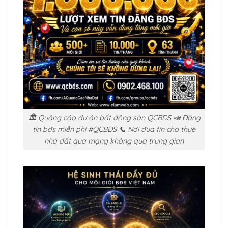
🏛️ Quảng cáo dự án bất động sản QCBDS 📣 Đăng
tin bđs miễn phí #QCBDS 📞 Nơi đưa tin cho thuê
nhà đất qua mạng không qua trung gian