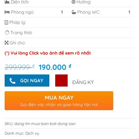
Diện tích:
Hướng:
Phòng ngủ:
1
Phòng WC:
1
Pháp lý:
Trạng thái:
Ghi chú:
(*) Vui lòng Click vào ảnh để xem rõ nhất
Giá
Giá
299.999
₫
190.000
₫
gốc
hiện
là:
tại
GỌI NGAY
ĐĂNG KÝ
299.999 ₫.
là:
190.000 ₫.
MUA NGAY
Gọi điện xác nhận và giao hàng tận nơi
SKU:
dang-tin-mua-ban-bat-dong-san
Danh mục:
Dịch vụ