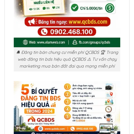
🔔 Đăng tin bán chung cư miễn phí QCBDS 🏆 Trang
web đăng tin bds hiệu quả QCBDS ⚠️ Tư vấn chạy
marketing mua bán đất đai qua mạng miễn phí