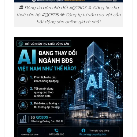
🏛️ Đăng tin bán nhà đất #QCBDS 🌷 Đăng tin cho
thuê căn hộ #QCBDS 💎 Công ty tư vấn rao vặt cần
bất động sản online giá rẻ nhất