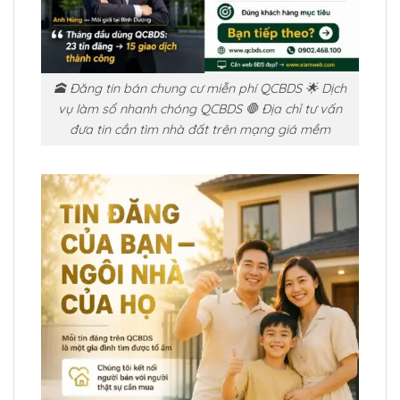
🕋 Đăng tin bán chung cư miễn phí QCBDS 🌟 Dịch
vụ làm sổ nhanh chóng QCBDS 🛑 Địa chỉ tư vấn
đưa tin cần tìm nhà đất trên mạng giá mềm