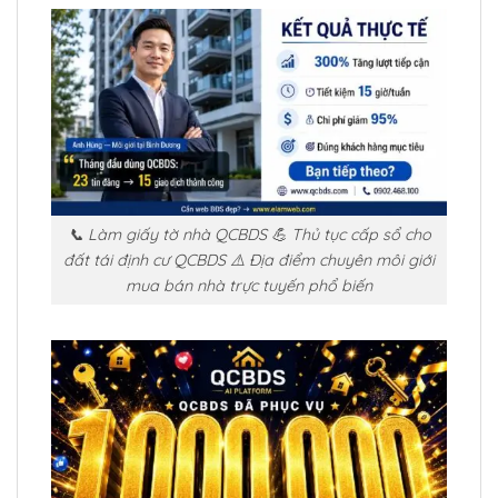
📞 Làm giấy tờ nhà QCBDS 💪 Thủ tục cấp sổ cho
đất tái định cư QCBDS ⚠️ Địa điểm chuyên môi giới
mua bán nhà trực tuyến phổ biến