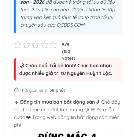
sản - 2026
đã được hệ thống tối ưu dữ liệu
thực thi uý tín cho năm 2026. Thông tin tập
trung vào kết quả thực tế và lộ trình tối ưu
chuyên sâu của QCBDS.COM.
🌙 Chào buổi tối an lành! Chúc bạn nhận
được nhiều giá trị từ Nguyễn Huỳnh Lộc.
⏱️ Thời gian xem:
58 phút
🌷
Đăng tin mua bán bất động sản
🔰 Chỗ đẩy
tin cho thuê nhà đất trên mạng QCBDS miễn
cước ❤️ Trang web đăng tin bất động sản miễn
phí