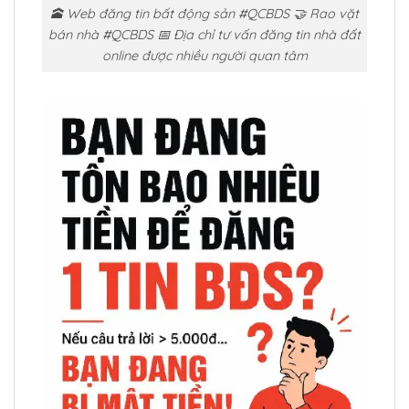
🕋 Web đăng tin bất động sản #QCBDS 🤝 Rao vặt
bán nhà #QCBDS 📅 Địa chỉ tư vấn đăng tin nhà đất
online được nhiều người quan tâm