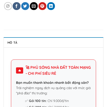
MÔ TẢ
🚀 PHỦ SÓNG NHÀ ĐẤT TOÀN MẠNG
🔥
- CHI PHÍ SIÊU RẺ
Bạn muốn thanh khoản nhanh bất động sản?
Trải nghiệm ngay dịch vụ quảng cáo với mức giá
"phá đảo" thị trường:
✅
Gói 100 tin:
Chỉ 9.000đ/tin