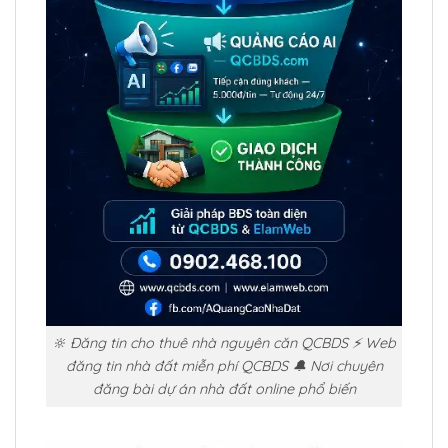
🔆 Đăng tin cho thuê nhà nguyên căn QCBDS ⚡ Web
đăng tin nhà đất miễn phí QCBDS 🔔 Nơi chuyên
đăng bài dự án nhà đất online phổ biến