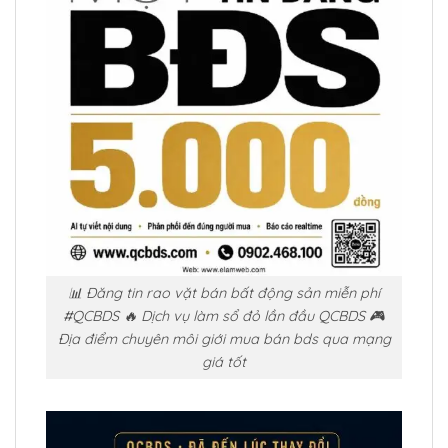
📊 Đăng tin rao vặt bán bất động sản miễn phí
#QCBDS 🔥 Dịch vụ làm sổ đỏ lần đầu QCBDS 🎮
Địa điểm chuyên môi giới mua bán bds qua mạng
giá tốt