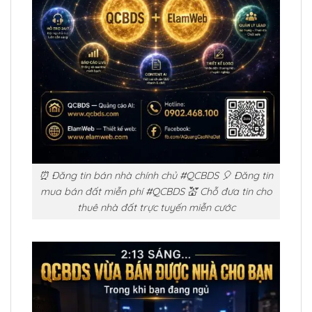
⏰ Đăng tin bán nhà chính chủ #QCBDS 🎈 Đăng tin
mua bán đất miễn phí #QCBDS 💒 Chỗ đưa tin cho
thuê nhà đất trực tuyến miễn cước