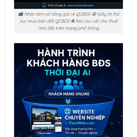
🏟️ Nhận làm sổ hồng giá rẻ QCBDS 🤩 Giấy tờ thủ
tục mua bán đất QCBDS ⚽ Nơi rao vặt cho thuê
nhà đất trên mạng phổ thông