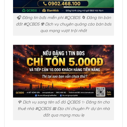
🎧 Đăng tin bđs miễn phí #QCBDS 🌀 Đăng tin bán
đất #QCBDS ☢️ Dịch vụ chuyên quảng cáo bán bds
qua mạng vượt trội nhất
🌹 Dịch vụ sang tên sổ đỏ QCBDS ✨ Đăng tin cho
thuê nhà #QCBDS 📅 Địa chỉ chuyên Pr dự án nhà
đất qua mạng mau lẹ