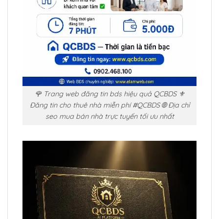
🌹 Trang web đăng tin bds hiệu quả QCBDS ⚜️
Đăng tin cho thuê nhà miễn phí #QCBDS 🌐 Địa chỉ
seo mua bán nhà trực tuyến tối ưu nhất