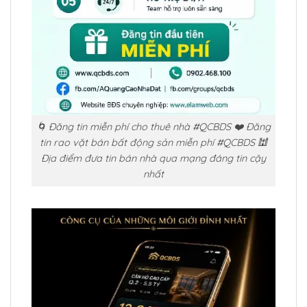
🌀 Đăng tin miễn phí cho thuê nhà #QCBDS ❤️ Đăng
tin rao vặt bán bất động sản miễn phí #QCBDS 🕍
Địa điểm đưa tin bán nhà qua mạng đáng tin cậy
nhất