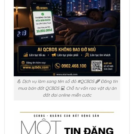
💪 Dịch vụ làm sang tên sổ đỏ #QCBDS 🌾 Đăng tin
mua bán đất QCBDS 💻 Chỗ tư vấn rao vặt dự án
đất đai online miễn cước