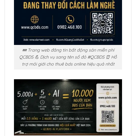
💤 Trang web đăng tin bất động sản miễn phí
QCBDS 💪 Dịch vụ sang tên sổ đỏ #QCBDS ⏰ Hỗ
trợ môi giới cho thuê bds online hiệu quả nhất