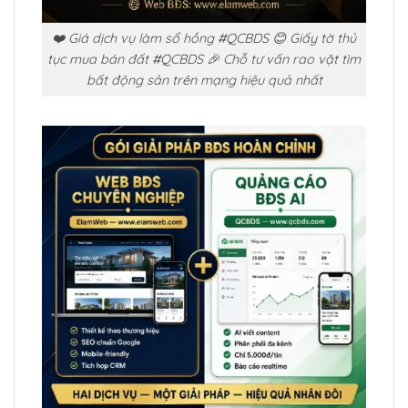
❤️ Giá dịch vụ làm sổ hồng #QCBDS 😊 Giấy tờ thủ
tục mua bán đất #QCBDS 🎉 Chỗ tư vấn rao vặt tìm
bất động sản trên mạng hiệu quả nhất