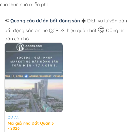
cho thuê nhà miễn phí
📢
Quảng cáo dự án bất động sản
🔱 Dịch vụ tư vấn bán
🤔
bất động sản online QCBDS
hiệu quả nhất
Đăng tin
bán căn hộ
DỰ ÁN
Môi giới nhà đất Quận 3
- 2026