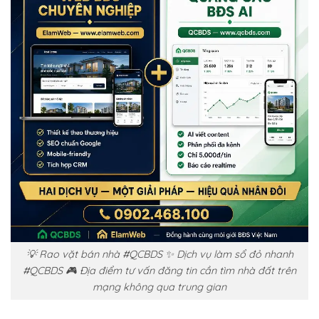
💡 Rao vặt bán nhà #QCBDS ✨ Dịch vụ làm sổ đỏ nhanh
#QCBDS 🎮 Địa điểm tư vấn đăng tin cần tìm nhà đất trên
mạng không qua trung gian