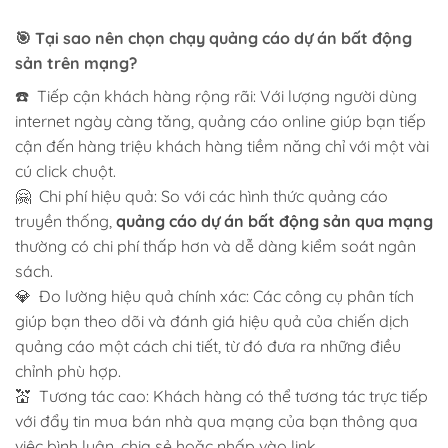
🎯 Tại sao nên chọn chạy
quảng cáo dự án bất động
sản
trên mạng?
☎️ Tiếp cận khách hàng rộng rãi: Với lượng người dùng
internet ngày càng tăng, quảng cáo online giúp bạn tiếp
cận đến hàng triệu khách hàng tiềm năng chỉ với một vài
cú click chuột.
🤗 Chi phí hiệu quả: So với các hình thức quảng cáo
truyền thống,
quảng cáo dự án bất động sản
qua mạng
thường có chi phí thấp hơn và dễ dàng kiểm soát ngân
sách.
💎 Đo lường hiệu quả chính xác: Các công cụ phân tích
giúp bạn theo dõi và đánh giá hiệu quả của chiến dịch
quảng cáo một cách chi tiết, từ đó đưa ra những điều
chỉnh phù hợp.
💒 Tương tác cao: Khách hàng có thể tương tác trực tiếp
với đẩy tin mua bán nhà qua mạng của bạn thông qua
việc bình luận, chia sẻ hoặc nhấp vào link.