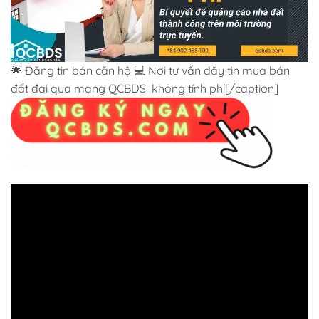
🌟 Đăng tin bán căn hộ 💻 Nơi tư vấn đẩy tin mua bán
đất đai qua mạng QCBDS không tính phí[/caption]