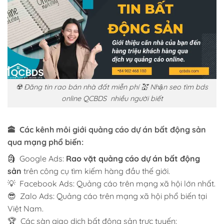
☢️ Đăng tin rao bán nhà đất miễn phí 💒 Nhận seo tìm bds
online QCBDS nhiều người biết
🕋 Các kênh môi giới
quảng cáo dự án bất động sản
qua mạng phổ biến:
🗿 Google Ads:
Rao vặt quảng cáo dự án bất động
sản
trên công cụ tìm kiếm hàng đầu thế giới.
💡 Facebook Ads: Quảng cáo trên mạng xã hội lớn nhất.
😎 Zalo Ads: Quảng cáo trên mạng xã hội phổ biến tại
Việt Nam.
🏆 Các sàn giao dịch bất động sản trực tuyến: