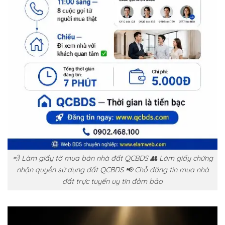
💨 Làm giấy tờ mua bán nhà đất QCBDS 👥 Làm giấy chứng
nhận quyền sử dụng đất QCBDS 📢 Chỗ đăng tin mua nhà
đất trực tuyến uy tín đảm bảo