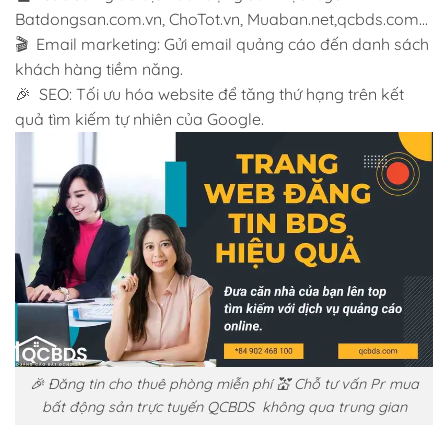
Batdongsan.com.vn, ChoTot.vn, Muaban.net,qcbds.com…
🎬 Email marketing: Gửi email quảng cáo đến danh sách
khách hàng tiềm năng.
🎉 SEO: Tối ưu hóa website để tăng thứ hạng trên kết
quả tìm kiếm tự nhiên của Google.
🎉 Đăng tin cho thuê phòng miễn phí 💒 Chỗ tư vấn Pr mua
bất động sản trực tuyến QCBDS không qua trung gian