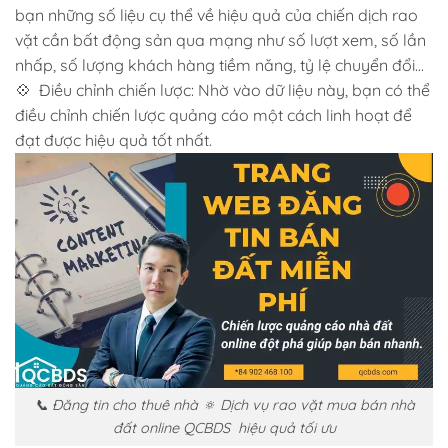
bạn những số liệu cụ thể về hiệu quả của chiến dịch rao
vặt cần bất động sản qua mạng như số lượt xem, số lần
nhấp, số lượng khách hàng tiềm năng, tỷ lệ chuyển đổi…
💠 Điều chỉnh chiến lược: Nhờ vào dữ liệu này, bạn có thể
điều chỉnh chiến lược quảng cáo một cách linh hoạt để
đạt được hiệu quả tốt nhất.
📞 Đăng tin cho thuê nhà 🔅 Dịch vụ rao vặt mua bán nhà
đất online QCBDS hiệu quả tối ưu