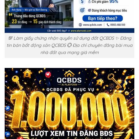
💯 Làm giấy chứng nhận quyền sử dụng đất QCBDS ✨ Đăng
tin bán bất động sản QCBDS 💮 Địa chỉ chuyên đăng bài mua
nhà đất qua mạng giá mềm