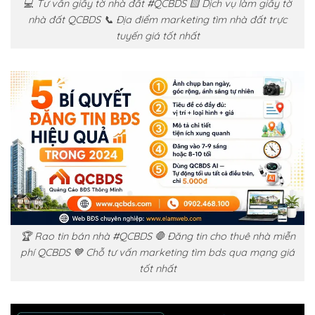
💻 Tư vấn giấy tờ nhà đất #QCBDS 🟨 Dịch vụ làm giấy tờ
nhà đất QCBDS 📞 Địa điểm marketing tìm nhà đất trực
tuyến giá tốt nhất
🏆 Rao tin bán nhà #QCBDS 🛑 Đăng tin cho thuê nhà miễn
phí QCBDS 💙 Chỗ tư vấn marketing tìm bds qua mạng giá
tốt nhất