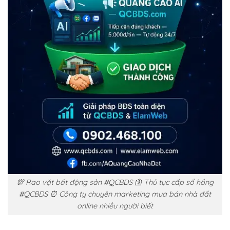
💯 Rao vặt bất động sản #QCBDS 🛐 Thủ tục cấp sổ hồng
#QCBDS ⏰ Công ty chuyên marketing mua bán nhà đất
online nhiều người biết