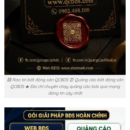
🟨 Rao tin bất động sản QCBDS ⏰ Quảng cáo bất động sản
QCBDS 🔥 Địa chỉ chuyên chạy quảng cáo bds qua mạng
đáng tin cậy nhất