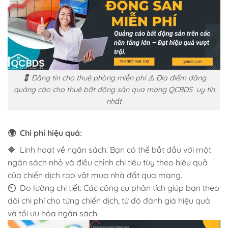
💈 Đăng tin cho thuê phòng miễn phí ⚠️ Địa điểm đăng
quảng cáo cho thuê bất động sản qua mạng QCBDS uy tín
nhất
🌍 Chi phí hiệu quả:
🔷 Linh hoạt về ngân sách: Bạn có thể bắt đầu với một
ngân sách nhỏ và điều chỉnh chi tiêu tùy theo hiệu quả
của chiến dịch rao vặt mua nhà đất qua mạng.
⏲️ Đo lường chi tiết: Các công cụ phân tích giúp bạn theo
dõi chi phí cho từng chiến dịch, từ đó đánh giá hiệu quả
và tối ưu hóa ngân sách.