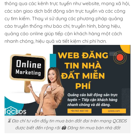
thông qua các kênh trực tuyến như website, mạng xã hội,
các sàn giao dịch bất động sản trực tuyến và các công
cụ tìm kiếm. Thay vì sử dụng các phương pháp quảng
cáo truyền thống như báo chí, truyền hình, bảng hiệu,
quảng cáo online giúp tiếp cận khách hàng một cách
nhanh chóng, hiệu quả và tiết kiệm chi phí hơn.
⏳ Địa chỉ tư vấn đẩy tin mua bán đất đai trên mạng QCBDS
được biết đến rộng rãi 🏟️ Đăng tin mua bán nhà đất