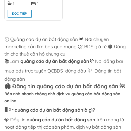
1
1
ĐỌC TIẾP
🕧 Quảng cáo dự án bất động sản 🌟 Nơi chuyên
marketing cần tìm bds qua mạng QCBDS giá rẻ 🟠 Đăng
tin cho thuê căn hộ chung cư
📚Làm
quảng cáo dự án bất động sản
💜 Nơi đăng bài
✨
mua bds trực tuyến QCBDS
đứng đầu
Đăng tin bất
động sản
🏟️ Đăng tin
quảng cáo dự án bất động sản
🌺
Bán nhà nhanh chóng nhờ dịch vụ quảng cáo bất động sản
online.
🖥️ Pr
quảng cáo dự án bất động sản
là gì?
💎 Đẩy tin
quảng cáo dự án bất động sản
trên mạng là
hoạt động tiếp thị các sản phẩm, dịch vụ bất động sản