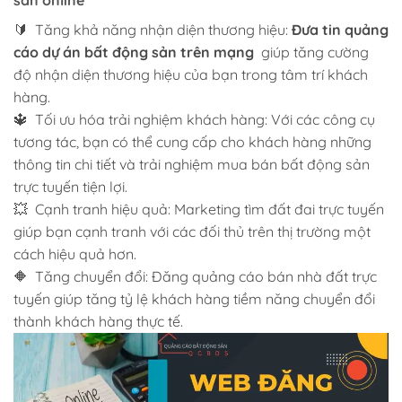
🔰 Tăng khả năng nhận diện thương hiệu:
Đưa tin quảng
cáo dự án bất động sản trên mạng
giúp tăng cường
độ nhận diện thương hiệu của bạn trong tâm trí khách
hàng.
🔱 Tối ưu hóa trải nghiệm khách hàng: Với các công cụ
tương tác, bạn có thể cung cấp cho khách hàng những
thông tin chi tiết và trải nghiệm mua bán bất động sản
trực tuyến tiện lợi.
💥 Cạnh tranh hiệu quả: Marketing tìm đất đai trực tuyến
giúp bạn cạnh tranh với các đối thủ trên thị trường một
cách hiệu quả hơn.
🔶 Tăng chuyển đổi: Đăng quảng cáo bán nhà đất trực
tuyến giúp tăng tỷ lệ khách hàng tiềm năng chuyển đổi
thành khách hàng thực tế.