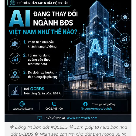
🌼 Đăng tin bán đất #QCBDS 💜 Làm giấy tờ mua bán nhà
đất QCBDS 💎 Nhận seo cần tìm nhà đất trên mạng uy tín