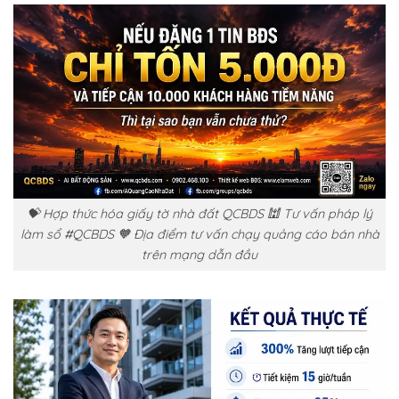
💝 Hợp thức hóa giấy tờ nhà đất QCBDS 🕍 Tư vấn pháp lý
làm sổ #QCBDS 🧡 Địa điểm tư vấn chạy quảng cáo bán nhà
trên mạng dẫn đầu