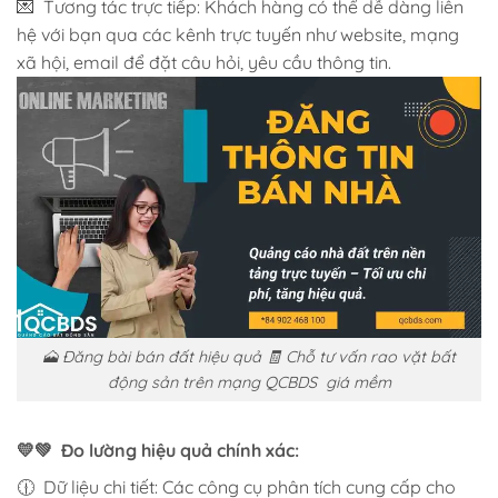
💌 Tương tác trực tiếp: Khách hàng có thể dễ dàng liên
hệ với bạn qua các kênh trực tuyến như website, mạng
xã hội, email để đặt câu hỏi, yêu cầu thông tin.
🗻 Đăng bài bán đất hiệu quả 🧾 Chỗ tư vấn rao vặt bất
động sản trên mạng QCBDS giá mềm
💛💚 Đo lường hiệu quả chính xác:
🕧 Dữ liệu chi tiết: Các công cụ phân tích cung cấp cho