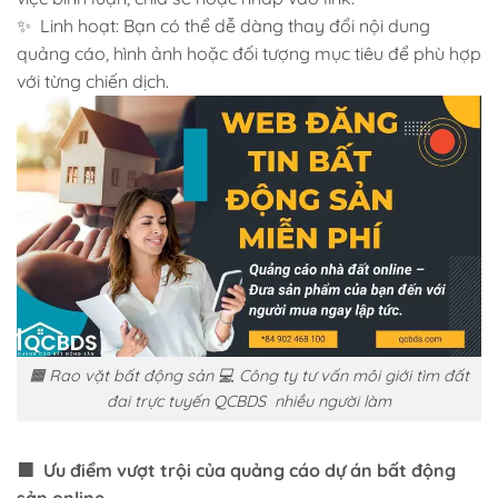
✨ Linh hoạt: Bạn có thể dễ dàng thay đổi nội dung
quảng cáo, hình ảnh hoặc đối tượng mục tiêu để phù hợp
với từng chiến dịch.
🟧 Rao vặt bất động sản 💻 Công ty tư vấn môi giới tìm đất
đai trực tuyến QCBDS nhiều người làm
🟧 Ưu điểm vượt trội của
quảng cáo dự án bất động
sản
online