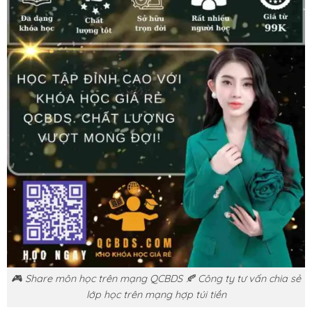
🎮 Share môn học trên mạng QCBDS 🍂 Công ty tư vấn chia sẻ
lớp học trên mạng hợp túi tiền