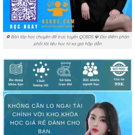
⚽ Bán lớp học chuyên đề trực tuyến QCBDS 💎 Địa điểm phân
phối tài liệu học từ xa giá hấp dẫn