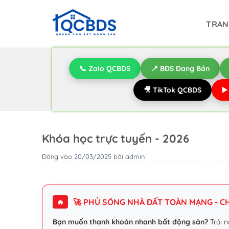
Bỏ
qua
TRAN
nội
dung
📞 Zalo QCBDS
📍 BĐS Đang Bán
🎥 TikTok QCBDS
▶
Khóa học trực tuyến - 2026
Đăng vào
20/03/2025
bởi
admin
🚀 PHỦ SÓNG NHÀ ĐẤT TOÀN MẠNG - CHI
🔥
Bạn muốn thanh khoản nhanh bất động sản?
Trải n