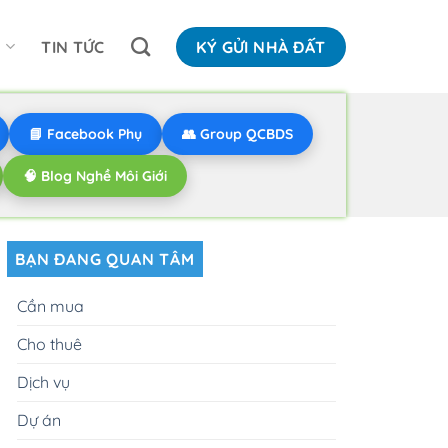
N
TIN TỨC
KÝ GỬI NHÀ ĐẤT
📘 Facebook Phụ
👥 Group QCBDS
🧠 Blog Nghề Môi Giới
BẠN ĐANG QUAN TÂM
Cần mua
Cho thuê
Dịch vụ
Dự án