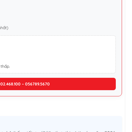
nhất)
 thấp.
902.468.100 – 056789.5670