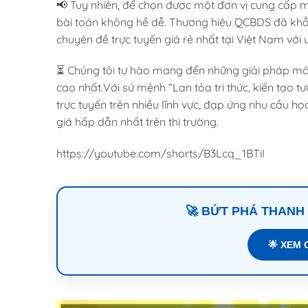
📢 Tuy nhiên, để chọn được một đơn vị cung cấp m
bài toán không hề dễ. Thương hiệu QCBDS đã khẳng
chuyên đề trực tuyến giá rẻ nhất tại Việt Nam vớ
⏳ Chúng tôi tự hào mang đến những giải pháp môn họ
cao nhất.Với sứ mệnh “Lan tỏa tri thức, kiến tạo 
trực tuyến trên nhiều lĩnh vực, đạp ứng nhu cầu 
giá hấp dẫn nhất trên thị trường.
https://youtube.com/shorts/B3Lcq_1BTiI
🚀 BỨT PHÁ THANH
🌟 XEM 