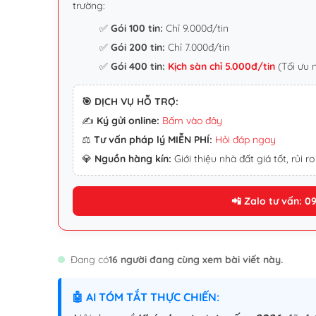
trường:
✅
Gói 100 tin:
Chỉ 9.000đ/tin
✅
Gói 200 tin:
Chỉ 7.000đ/tin
✅
Gói 400 tin:
Kịch sàn chỉ 5.000đ/tin
(Tối ưu 
🎯 DỊCH VỤ HỖ TRỢ:
✍️
Ký gửi online:
Bấm vào đây
⚖️
Tư vấn pháp lý MIỄN PHÍ:
Hỏi đáp ngay
💎
Nguồn hàng kín:
Giới thiệu nhà đất giá tốt, rủi ro
📲 Zalo tư vấn: 0
Đang có
16 người đang cùng xem bài viết này.
🤖 AI TÓM TẮT THỰC CHIẾN: