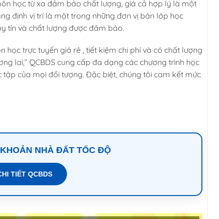
ôn học từ xa đảm bảo chất lượng, giá cả hợp lý là một
 định vị trí là một trong những đơn vị bán lớp học
i uy tín và chất lượng được đảm bảo.
c trực tuyến giá rẻ , tiết kiệm chi phí và có chất lượng
tương lai,” QCBDS cung cấp đa dạng các chương trình học
học tập của mọi đối tượng. Đặc biệt, chúng tôi cam kết mức
 KHOẢN NHÀ ĐẤT TỐC ĐỘ
CHI TIẾT QCBDS