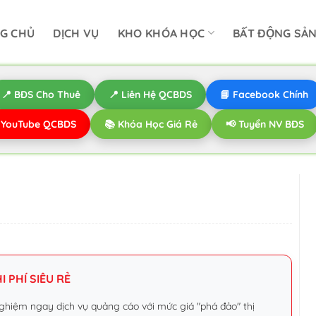
G CHỦ
DỊCH VỤ
KHO KHÓA HỌC
BẤT ĐỘNG SẢ
📍 BĐS Cho Thuê
📍 Liên Hệ QCBDS
📘 Facebook Chính
️ YouTube QCBDS
📚 Khóa Học Giá Rẻ
📢 Tuyển NV BĐS
 PHÍ SIÊU RẺ
ghiệm ngay dịch vụ quảng cáo với mức giá "phá đảo" thị