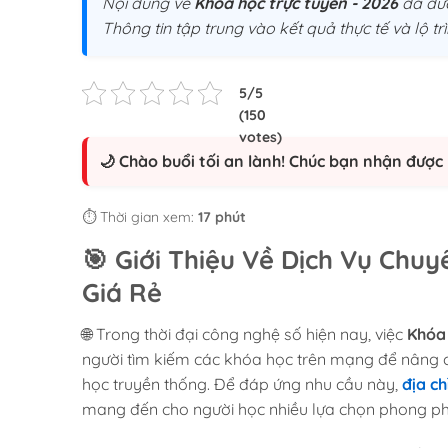
Nội dung về
Khóa học trực tuyến - 2026
đã đượ
Thông tin tập trung vào kết quả thực tế và lộ 
🌙 Chào buổi tối an lành! Chúc bạn nhận được 
⏱️ Thời gian xem:
17 phút
🎯
Giới Thiệu Về Dịch Vụ Chuyên
Giá Rẻ
🌐 Trong thời đại công nghệ số hiện nay, việc
Khóa 
người tìm kiếm các khóa học trên mạng để nâng 
học truyền thống. Để đáp ứng nhu cầu này,
địa ch
mang đến cho người học nhiều lựa chọn phong phú 