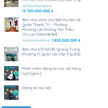
13.750.000.000
₫
Giá
Giá
13.700.000.000
₫
gốc
hiện
Bán nhà chính chủ Biệt thự liền kề
là:
tại
Quân Thanh Trì - Phường
13.750.000.000 ₫.
là:
Phương Liêt Đường Tân Triều -
13.700.000.000 ₫.
Chi Lan 0966346368
Giá
Giá
1.950.000.000
₫
1.850.000.000
₫
gốc
hiện
Bán nhà 637/61/45 Quang Trung
là:
tại
Phường 11, Quân Gò Vấp 3 tỷ 850
1.950.000.000 ₫.
là:
1.850.000.000 ₫
Phần mềm đăng tin rao vặt hàng
loạt [year]
Đăng tin rao vặt