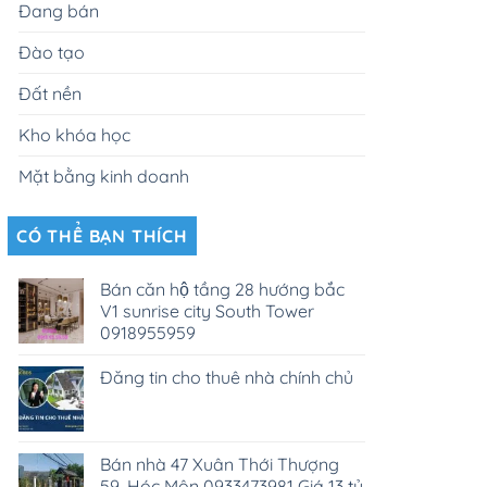
Đang bán
Đào tạo
Đất nền
Kho khóa học
Mặt bằng kinh doanh
CÓ THỂ BẠN THÍCH
Bán căn hộ tầng 28 hướng bắc
V1 sunrise city South Tower
0918955959
Đăng tin cho thuê nhà chính chủ
Bán nhà 47 Xuân Thới Thượng
59, Hóc Môn 0933473981 Giá 13 tỷ