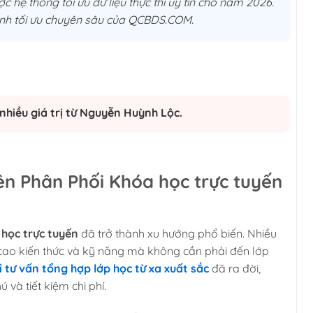
c hệ thống tối ưu dữ liệu thực thi uý tín cho năm 2026.
trình tối ưu chuyên sâu của QCBDS.COM.
nhiều giá trị từ Nguyễn Huỳnh Lộc.
 Phân Phối Khóa học trực tuyến
học trực tuyến
đã trở thành xu hướng phổ biến. Nhiều
cao kiến thức và kỹ năng mà không cần phải đến lớp
ỉ tư vấn tổng hợp lớp học từ xa xuất sắc
đã ra đời,
và tiết kiệm chi phí.