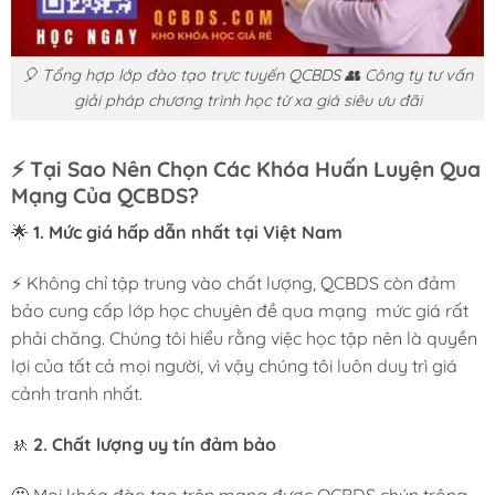
🎈 Tổng hợp lớp đào tạo trực tuyến QCBDS 👥 Công ty tư vấn
giải pháp chương trình học từ xa giá siêu ưu đãi
⚡
Tại Sao Nên Chọn Các Khóa Huấn Luyện Qua
Mạng Của QCBDS?
🌟
1. Mức giá hấp dẫn nhất tại Việt Nam
⚡ Không chỉ tập trung vào chất lượng, QCBDS còn đảm
bảo cung cấp lớp học chuyên đề qua mạng mức giá rất
phải chăng. Chúng tôi hiểu rằng việc học tập nên là quyền
lợi của tất cả mọi người, vì vậy chúng tôi luôn duy trì giá
cảnh tranh nhất.
🚸
2. Chất lượng uy tín đảm bảo
🤩 Mọi khóa đào tạo trên mạng được QCBDS chún trông