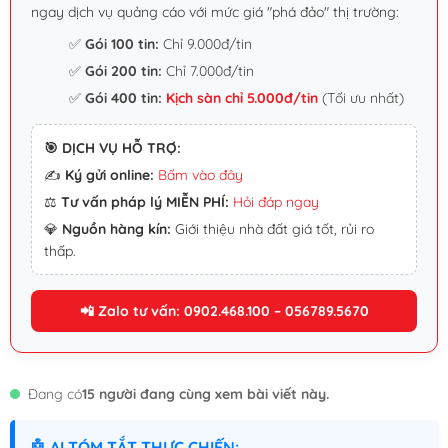
ngay dịch vụ quảng cáo với mức giá "phá đảo" thị trường:
✅
Gói 100 tin:
Chỉ 9.000đ/tin
✅
Gói 200 tin:
Chỉ 7.000đ/tin
✅
Gói 400 tin:
Kịch sàn chỉ 5.000đ/tin
(Tối ưu nhất)
🎯 DỊCH VỤ HỖ TRỢ:
✍️
Ký gửi online:
Bấm vào đây
⚖️
Tư vấn pháp lý MIỄN PHÍ:
Hỏi đáp ngay
💎
Nguồn hàng kín:
Giới thiệu nhà đất giá tốt, rủi ro
thấp.
📲 Zalo tư vấn: 0902.468.100 – 056789.5670
Đang có
15 người đang cùng xem bài viết này.
🤖 AI TÓM TẮT THỰC CHIẾN: