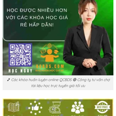
🎵 Các khóa huấn luyện online QCBDS 🔴 Công ty tư vấn chợ
tài liệu học trực tuyến giá tối ưu