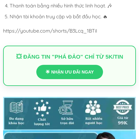
Thanh toán bằng nhiều hình thức linh hoạt. 🎶
Nhận tài khoản truy cập và bắt đầu học. 🔥
https://youtube.com/shorts/B3Lcq_1BTiI
💥 ĐĂNG TIN "PHÁ ĐẢO" CHỈ TỪ 5K/TIN
🌟 NHẬN ƯU ĐÃI NGAY