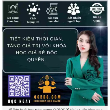
🌈 Bán buổi học trên mạng QCBDS 🏵️ Nơi tư vấn tổng hợp