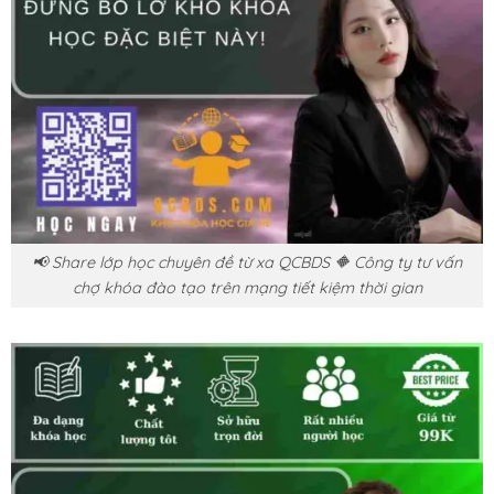
📢 Share lớp học chuyên đề từ xa QCBDS 🔶 Công ty tư vấn
chợ khóa đào tạo trên mạng tiết kiệm thời gian