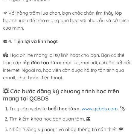
⚜️ Với hàng trăm lựa chọn, bạn chắc chắn tìm thấy lớp
học chuyên đề trên mạng phù hợp với nhu cầu và sở thích
của mình.
☎️
4. Tiện lợi và linh hoạt
🏟️ Học online mang lại sự linh hoạt cho bạn. Bạn có thể
truy cập
lớp đào tạo từ xa
mọi lúc, mọi nơi, chỉ cần kết nối
internet. Ngoài ra, học viên còn được hỗ trợ tận tình qua
email, chat hoặc điện thoại.
💥
Các bước đăng ký chương trình học trên
mạng tại QCBDS
Truy cập website
buổi học từ xa
:
www.qcbds.com
. 🚀
Tìm kiếm khóa học bạn quan tâm. 🕋
Nhấn “Đăng ký ngay” và nhập thông tin cần thiết. 🌹