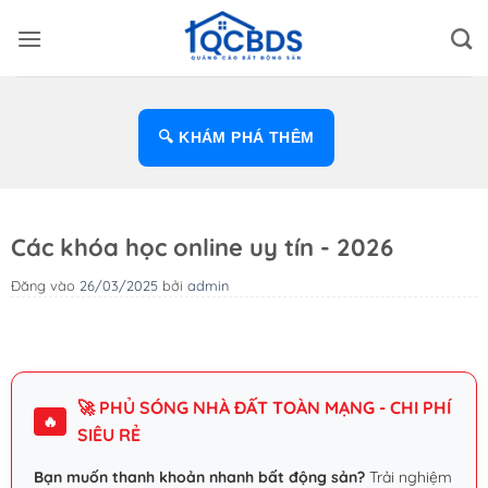
Bỏ
qua
nội
dung
🔍 KHÁM PHÁ THÊM
Các khóa học online uy tín - 2026
Đăng vào
26/03/2025
bởi
admin
🚀 PHỦ SÓNG NHÀ ĐẤT TOÀN MẠNG - CHI PHÍ
🔥
SIÊU RẺ
Bạn muốn thanh khoản nhanh bất động sản?
Trải nghiệm