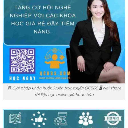
💬 Giải pháp khóa huấn luyện trực tuyến QCBDS 🖥️ Nơi share
tài liệu học online giá hoàn hảo