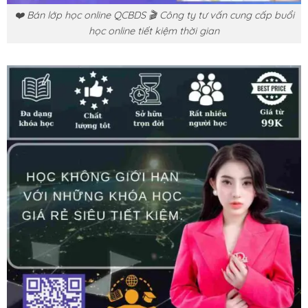
❤️ Bán lớp học online QCBDS 🎬 Công ty tư vấn cung cấp buổi
học online tiết kiệm thời gian