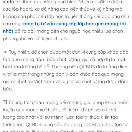
xađã trở thành xu hướng phổ biến. Nhiều người tìm kiếm
các lớp học từ xa để nâng cao kiến thức và kỹ năng mà
không cần phải đến lớp học truyền thống. Để đáp ứng nhu
cầu này,
công ty tư vấn cung cấp lớp học qua mạng tốt
nhất
đã ra đời, mang đến cho người học nhiều lựa chọn
phong phú và tiết kiệm chi phí.
🔅 Tuy nhiên, để chọn được một đơn vị cung cấp khóa đào
tạo qua mạng đảm bảo chất lượng, giá cả hợp lý là một
bài toán không hề dễ. Thương hiệu QCBDS đã khẳng định
vị trí là một trong những đơn vị bán khóa học qua mạng
giá rẻ nhất tại Việt Nam với uy tín và chất lượng được đảm
bảo.
⛩️ Chúng tôi tự hào mang đến những giải pháp khóa huấn
luyện qua mạng xuất sắc , tiết kiệm chi phí và có chất
lượng cao nhất.Với sứ mệnh “Lan tỏa tri thức, kiến tạo
tương lai,” QCBDS cung cấp đa dạng các khóa đào tạo từ
xa trên nhiều lĩnh vực, đạp ứng nhu cầu học tập của mọi