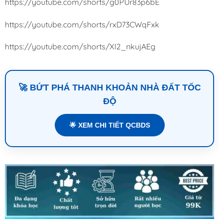
https://youtube.com/shorts/g0PUr83p6bE
https://youtube.com/shorts/rxD73CWqFxk
https://youtube.com/shorts/XI2_nkujAEg
🚀 BỨT PHÁ THANH KHOẢN NHÀ ĐẤT TỐC
ĐỘ
🌟 XEM CHI TIẾT QCBDS