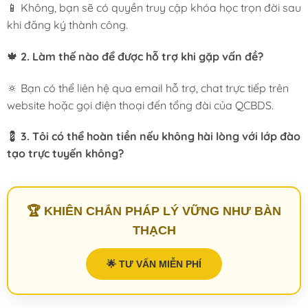
📱 Không, bạn sẽ có quyền truy cập khóa học trọn đời sau
khi đăng ký thành công.
🍁
2. Làm thế nào để được hỗ trợ khi gặp vấn đề?
🔅 Bạn có thể liên hệ qua email hỗ trợ, chat trực tiếp trên
website hoặc gọi điện thoại đến tổng đài của QCBDS.
💈
3. Tôi có thể hoàn tiền nếu không hài lòng với lớp đào
tạo trực tuyến không?
🏆 KHIÊN CHẮN PHÁP LÝ VỮNG NHƯ BÀN
THẠCH
🌟 TƯ VẤN MIỄN PHÍ