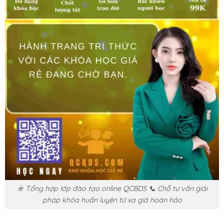
☣️ Tổng hợp lớp đào tạo online QCBDS 📞 Chỗ tư vấn giải
pháp khóa huấn luyện từ xa giá hoàn hảo