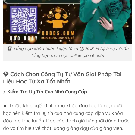
🏆 Tổng hợp khóa huấn luyện từ xa QCBDS 🚸 Dịch vụ tư vấn
tổng hợp môn học online giá rẻ nhất
💎
Cách Chọn Công Ty Tư Vấn Giải Pháp Tài
Liệu Học Từ Xa Tốt Nhất
⚡
Kiểm Tra Uy Tín Của Nhà Cung Cấp
🚸 Trước khi quyết định mua khóa đào tạo từ xa, người
học nên kiểm tra uy tín của nhà cung cấp dịch vụ khóa
đào tạo trực tuyến. Đọc các đánh giá từ người dùng trước
đó và tìm hiểu về chất lượng giảng dạy của giảng viên.