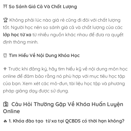
⛩️
So Sánh Giá Cả Và Chất Lượng
🏆 Không phải lúc nào giá rẻ cũng đi đôi với chất lượng
tốt. Người học nên so sánh giá cả và chất lượng của các
lớp học từ xa
từ nhiều nguồn khác nhau để đưa ra quyết
định thông minh.
⏰
Tìm Hiểu Về Nội Dung Khóa Học
⚜️ Trước khi đăng ký, hãy tìm hiểu kỹ về nội dung môn học
online để đảm bảo rằng nó phù hợp với mục tiêu học tập
của bạn. Xem xét các mô-đun, tài liệu học tập và phương
pháp giảng dạy được sử dụng.
🛐
Câu Hỏi Thường Gặp Về Khóa Huấn Luyện
Online
🔥
1. Khóa đào tạo từ xa tại QCBDS có thời hạn không?