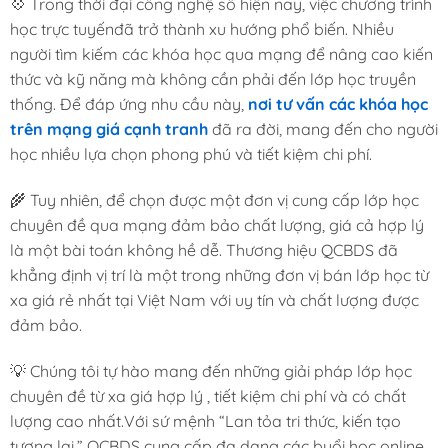
💠 Trong thời đại công nghệ số hiện nay, việc chương trình
học trực tuyếnđã trở thành xu hướng phổ biến. Nhiều
người tìm kiếm các khóa học qua mạng để nâng cao kiến
thức và kỹ năng mà không cần phải đến lớp học truyền
thống. Để đáp ứng nhu cầu này,
nơi tư vấn các khóa học
trên mạng giá cạnh tranh
đã ra đời, mang đến cho người
học nhiều lựa chọn phong phú và tiết kiệm chi phí.
🌾 Tuy nhiên, để chọn được một đơn vị cung cấp lớp học
chuyên đề qua mạng đảm bảo chất lượng, giá cả hợp lý
là một bài toán không hề dễ. Thương hiệu QCBDS đã
khẳng định vị trí là một trong những đơn vị bán lớp học từ
xa giá rẻ nhất tại Việt Nam với uy tín và chất lượng được
đảm bảo.
💡 Chúng tôi tự hào mang đến những giải pháp lớp học
chuyên đề từ xa giá hợp lý , tiết kiệm chi phí và có chất
lượng cao nhất.Với sứ mệnh “Lan tỏa tri thức, kiến tạo
tương lai,” QCBDS cung cấp đa dạng các buổi học online