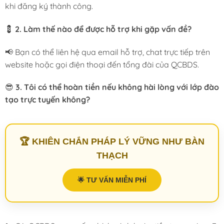
khi đăng ký thành công.
💈
2. Làm thế nào để được hỗ trợ khi gặp vấn đề?
📢 Bạn có thể liên hệ qua email hỗ trợ, chat trực tiếp trên
website hoặc gọi điện thoại đến tổng đài của QCBDS.
😎
3. Tôi có thể hoàn tiền nếu không hài lòng với lớp đào
tạo trực tuyến không?
🏆 KHIÊN CHẮN PHÁP LÝ VỮNG NHƯ BÀN
THẠCH
🌟 TƯ VẤN MIỄN PHÍ