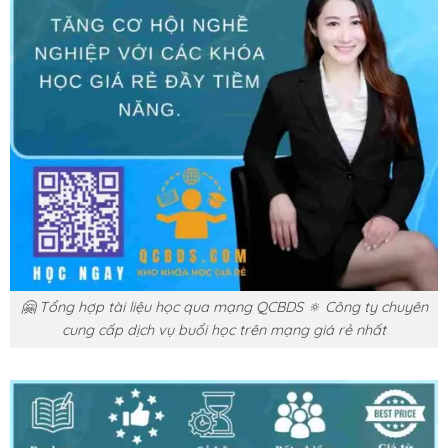
🤗 Tổng hợp tài liệu học qua mạng QCBDS 🔅 Công ty chuyên
cung cấp dịch vụ buổi học trên mạng giá rẻ nhất