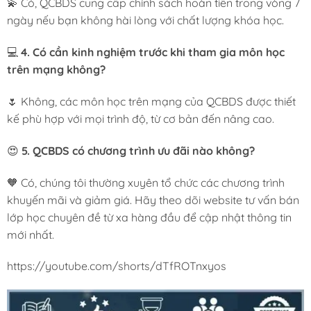
💫 Có, QCBDS cung cấp chính sách hoàn tiền trong vòng 7
ngày nếu bạn không hài lòng với chất lượng khóa học.
💻
4. Có cần kinh nghiệm trước khi tham gia môn học
trên mạng không?
🌷 Không, các môn học trên mạng của QCBDS được thiết
kế phù hợp với mọi trình độ, từ cơ bản đến nâng cao.
😍
5. QCBDS có chương trình ưu đãi nào không?
🧡 Có, chúng tôi thường xuyên tổ chức các chương trình
khuyến mãi và giảm giá. Hãy theo dõi website tư vấn bán
lớp học chuyên đề từ xa hàng đầu để cập nhật thông tin
mới nhất.
https://youtube.com/shorts/dTfROTnxyos