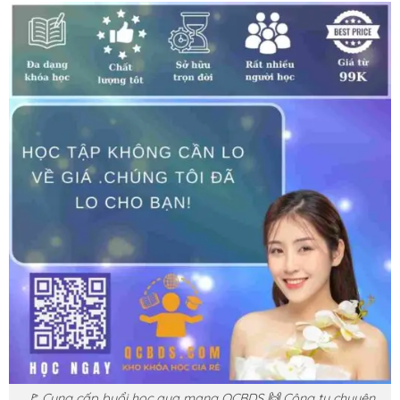
🚩 Cung cấp buổi học qua mạng QCBDS 🙌 Công ty chuyên