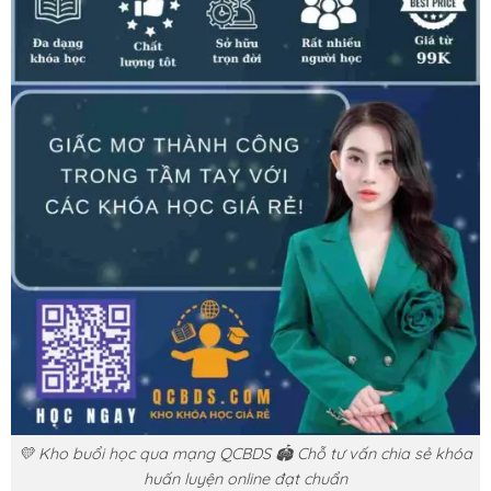
💛 Kho buổi học qua mạng QCBDS 🏟️ Chỗ tư vấn chia sẻ khóa
huấn luyện online đạt chuẩn