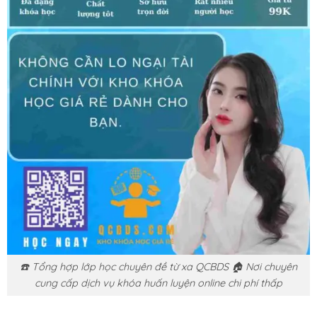
☎️ Tổng hợp lớp học chuyên đề từ xa QCBDS 🏠 Nơi chuyên
cung cấp dịch vụ khóa huấn luyện online chi phí thấp