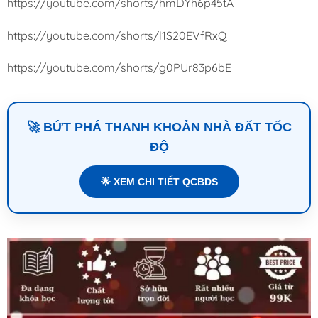
https://youtube.com/shorts/hmDYh6p45tA
https://youtube.com/shorts/l1S20EVfRxQ
https://youtube.com/shorts/g0PUr83p6bE
🚀 BỨT PHÁ THANH KHOẢN NHÀ ĐẤT TỐC
ĐỘ
🌟 XEM CHI TIẾT QCBDS