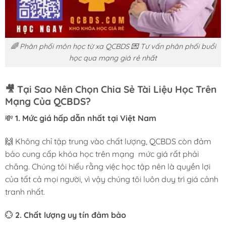
🌈 Phân phối môn học từ xa QCBDS 💌 Tư vấn phân phối buổi
học qua mạng giá rẻ nhất
🎥
Tại Sao Nên Chọn Chia Sẻ Tài Liệu Học Trên
Mạng Của QCBDS?
💸
1. Mức giá hấp dẫn nhất tại Việt Nam
🙌 Không chỉ tập trung vào chất lượng, QCBDS còn đảm
bảo cung cấp khóa học trên mạng mức giá rất phải
chăng. Chúng tôi hiểu rằng việc học tập nên là quyền lợi
của tất cả mọi người, vì vậy chúng tôi luôn duy trì giá cảnh
tranh nhất.
💮
2. Chất lượng uy tín đảm bảo