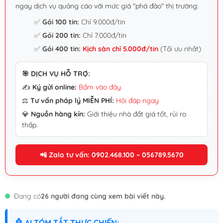
ngay dịch vụ quảng cáo với mức giá "phá đảo" thị trường:
✅
Gói 100 tin:
Chỉ 9.000đ/tin
✅
Gói 200 tin:
Chỉ 7.000đ/tin
✅
Gói 400 tin:
Kịch sàn chỉ 5.000đ/tin
(Tối ưu nhất)
🎯 DỊCH VỤ HỖ TRỢ:
✍️
Ký gửi online:
Bấm vào đây
⚖️
Tư vấn pháp lý MIỄN PHÍ:
Hỏi đáp ngay
💎
Nguồn hàng kín:
Giới thiệu nhà đất giá tốt, rủi ro
thấp.
📲 Zalo tư vấn: 0902.468.100 – 056789.5670
Đang có
26 người đang cùng xem bài viết này.
🤖 AI TÓM TẮT THỰC CHIẾN: