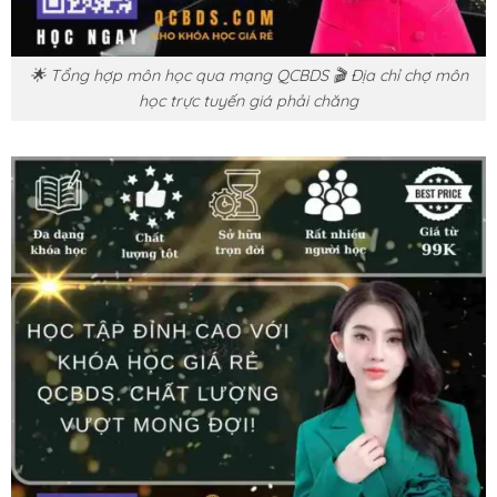
🌟 Tổng hợp môn học qua mạng QCBDS 🎬 Địa chỉ chợ môn
học trực tuyến giá phải chăng