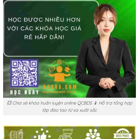
💥 Chia sẻ khóa huấn luyện online QCBDS 📱 Hỗ trợ tổng hợp
lớp đào tạo từ xa xuất sắc