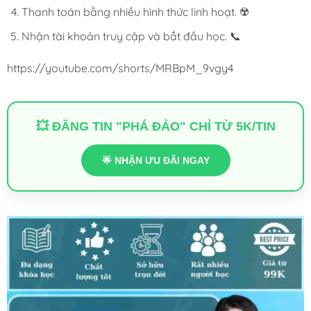
Thanh toán bằng nhiều hình thức linh hoạt. ☢️
Nhận tài khoản truy cập và bắt đầu học. 📞
https://youtube.com/shorts/MRBpM_9vgy4
💥 ĐĂNG TIN "PHÁ ĐẢO" CHỈ TỪ 5K/TIN
🌟 NHẬN ƯU ĐÃI NGAY