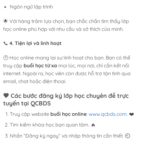
Ngôn ngữ lập trình
🌟 Với hàng trăm lựa chọn, bạn chắc chắn tìm thấy lớp
học online phù hợp với nhu cầu và sở thích của mình.
📞
4. Tiện lợi và linh hoạt
🕐 Học online mang lại sự linh hoạt cho bạn. Bạn có thể
truy cập
buổi học từ xa
mọi lúc, mọi nơi, chỉ cần kết nối
internet. Ngoài ra, học viên còn được hỗ trợ tận tình qua
email, chat hoặc điện thoại.
🧡
Các bước đăng ký lớp học chuyên đề trực
tuyến tại QCBDS
Truy cập website
buổi học online
:
www.qcbds.com
. ❤️
Tìm kiếm khóa học bạn quan tâm. 🔥
Nhấn “Đăng ký ngay” và nhập thông tin cần thiết. ⏲️