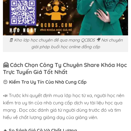
🧾 Kho lớp học chuyên đề qua mạng QCBDS 🎥 Nơi chuyên
giải pháp buổi học online đẳng cấp
🤗
Cách Chọn Công Ty Chuyên Share Khóa Học
Trực Tuyến Giá Tốt Nhất
😍
Kiểm Tra Uy Tín Của Nhà Cung Cấp
📣 Trước khi quyết định mua lớp học từ xa, người học nên
kiểm tra uy tín của nhà cung cấp dịch vụ tài liệu học qua
mạng . Đọc các đánh giá từ người dùng trước đó và tìm
hiểu về chất lượng giảng dạy của giảng viên.
🔥
So Sánh Giá Cả Và Chất Lượng