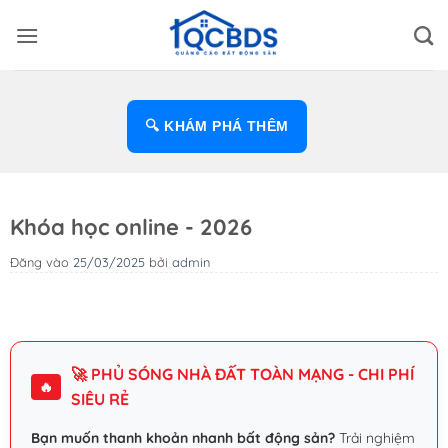
Bỏ
qua
nội
dung
🔍 KHÁM PHÁ THÊM
Khóa học online - 2026
Đăng vào
25/03/2025
bởi
admin
🚀 PHỦ SÓNG NHÀ ĐẤT TOÀN MẠNG - CHI PHÍ
🔥
SIÊU RẺ
Bạn muốn thanh khoản nhanh bất động sản?
Trải nghiệm