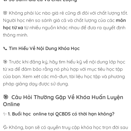
🌸 Không phải lúc nào giá rẻ cũng đi đôi với chất lượng tốt.
Người học nên so sánh giá cả và chất lượng của các
môn
học từ xa
từ nhiều nguồn khác nhau để đưa ra quyết định
thông minh.
📞
Tìm Hiểu Về Nội Dung Khóa Học
🎯 Trước khi đăng ký, hãy tìm hiểu kỹ về nội dung lớp học
từ xa để đảm bảo rằng nó phù hợp với mục tiêu học tập
của bạn. Xem xét các mô-đun, tài liệu học tập và phương
pháp giảng dạy được sử dụng.
🎯
Câu Hỏi Thường Gặp Về Khóa Huấn Luyện
Online
✨
1. Buổi học online tại QCBDS có thời hạn không?
💦 Không, bạn sẽ có quyền truy cập khóa học trọn đời sau