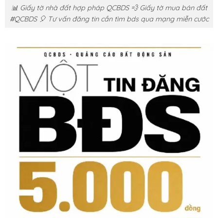
📊 Giấy tờ nhà đất hợp pháp QCBDS 💨 Giấy tờ mua bán đất
#QCBDS 🎈 Tư vấn đăng tin cần tìm bds qua mạng miễn cước