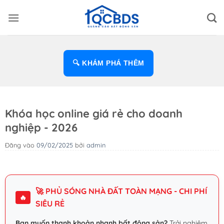
Bỏ
qua
nội
dung
🔍 KHÁM PHÁ THÊM
Khóa học online giá rẻ cho doanh
nghiệp - 2026
Đăng vào
09/02/2025
bởi
admin
🚀 PHỦ SÓNG NHÀ ĐẤT TOÀN MẠNG - CHI PHÍ
🔥
SIÊU RẺ
Bạn muốn thanh khoản nhanh bất động sản?
Trải nghiệm