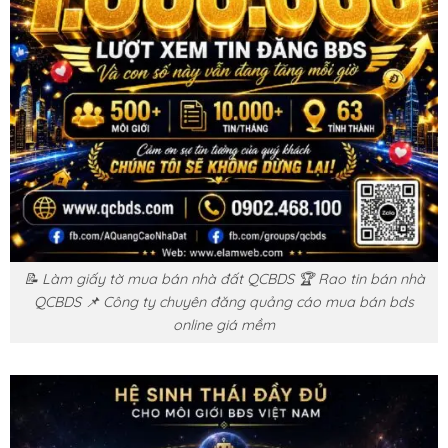
📝 Làm giấy tờ mua bán nhà đất QCBDS 🏆 Rao tin bán nhà
QCBDS 📌 Công ty chuyên đăng quảng cáo mua bán bds
online giá mềm