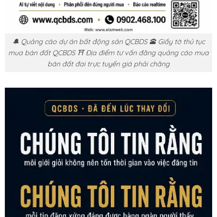
🔔 Quảng cáo dự án bất động sản QCBDS 🕋 Giấy tờ thủ tục
mua bán đất QCBDS ⛩️ Địa điểm tư vấn đăng quảng cáo mua
bán đất đai trực tuyến giá phải chăng