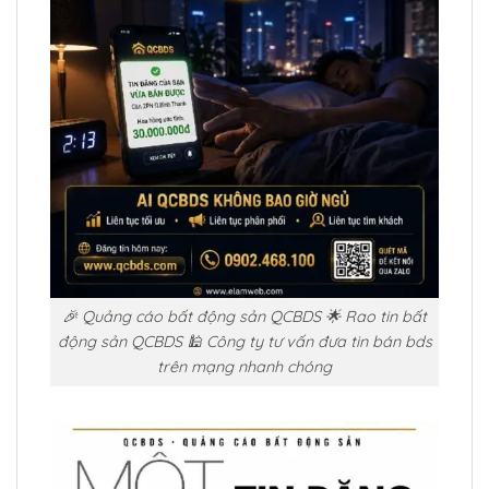
🎉 Quảng cáo bất động sản QCBDS 🌟 Rao tin bất
động sản QCBDS 🕌 Công ty tư vấn đưa tin bán bds
trên mạng nhanh chóng