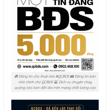
🎁 Đăng tin cho thuê nhà #QCBDS 📸 Đăng tin bán
nhà chính chủ QCBDS 💻 Dịch vụ chuyên chạy
quảng cáo bán đất đai trên mạng chất lượng cao