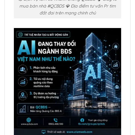
mua bán nhà #QCBDS 💎 Địa điểm tư vấn Pr tìm
đất đai trên mạng chính chủ