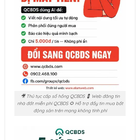
🎥 Thủ tục cấp sổ hồng QCBDS 💈 Web đăng tin
nhà đất miễn phí QCBDS 🌻 Hỗ trợ đẩy tin mua bất
động sản trên mạng không tính phí