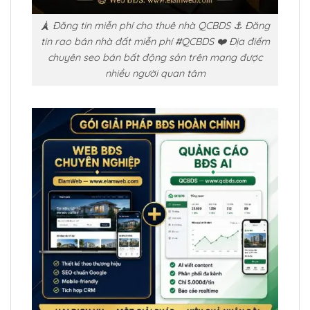
🗼 Đăng tin miễn phí cho thuê nhà QCBDS ⚓ Đăng
tin rao bán nhà đất miễn phí #QCBDS ❤️ Địa điểm
chuyên seo bán bất động sản trên mạng được
nhiều người quan tâm