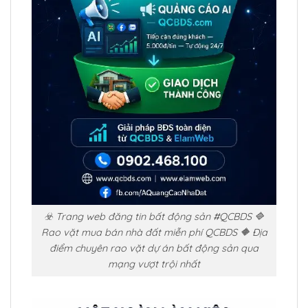
☣️ Trang web đăng tin bất động sản #QCBDS 🔷
Rao vặt mua bán nhà đất miễn phí QCBDS 🔶 Địa
điểm chuyên rao vặt dự án bất động sản qua
mạng vượt trội nhất