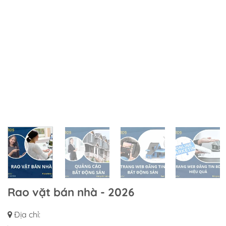
Rao vặt bán nhà - 2026
Địa chỉ: