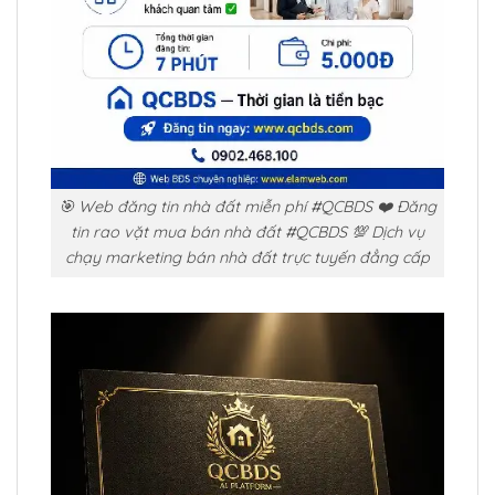
🎯 Web đăng tin nhà đất miễn phí #QCBDS ❤️ Đăng
tin rao vặt mua bán nhà đất #QCBDS 💯 Dịch vụ
chạy marketing bán nhà đất trực tuyến đẳng cấp