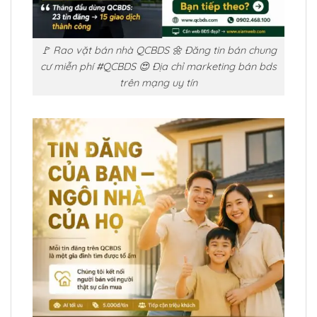
🚩 Rao vặt bán nhà QCBDS 🌼 Đăng tin bán chung
cư miễn phí #QCBDS 😍 Địa chỉ marketing bán bds
trên mạng uy tín