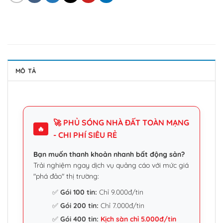
MÔ TẢ
🚀 PHỦ SÓNG NHÀ ĐẤT TOÀN MẠNG
🔥
- CHI PHÍ SIÊU RẺ
Bạn muốn thanh khoản nhanh bất động sản?
Trải nghiệm ngay dịch vụ quảng cáo với mức giá
"phá đảo" thị trường:
✅
Gói 100 tin:
Chỉ 9.000đ/tin
✅
Gói 200 tin:
Chỉ 7.000đ/tin
✅
Gói 400 tin:
Kịch sàn chỉ 5.000đ/tin