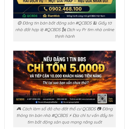
🟡 Đăng tin bán bất động sản #QCBDS 🕌 Giấy tờ
nhà đất hợp lệ #QCBDS 🗽 Dịch vụ Pr tìm nhà online
thịnh hành
🎮 Cách làm sổ đỏ cho đất thổ cư QCBDS 📷 Đăng
thông tin bán nhà #QCBDS ⚡ Địa chỉ tư vấn đẩy tin
tìm bất động sản qua mạng năng suất