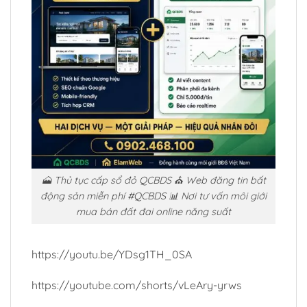
🗻 Thủ tục cấp sổ đỏ QCBDS ⛪ Web đăng tin bất
động sản miễn phí #QCBDS 📊 Nơi tư vấn môi giới
mua bán đất đai online năng suất
https://youtu.be/YDsg1TH_0SA
https://youtube.com/shorts/vLeAry-yrws