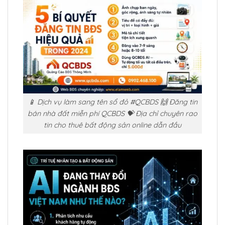
📱 Dịch vụ làm sang tên sổ đỏ #QCBDS 🙌 Đăng tin
bán nhà đất miễn phí QCBDS 💝 Địa chỉ chuyên rao
tin cho thuê bất động sản online dẫn đầu