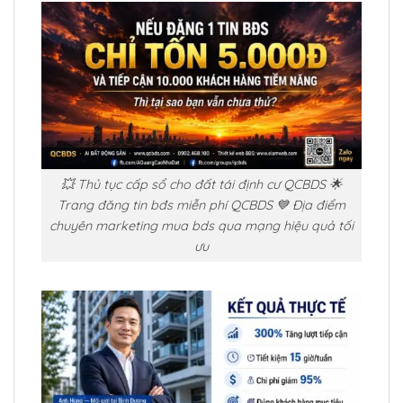
💥 Thủ tục cấp sổ cho đất tái định cư QCBDS 🌟
Trang đăng tin bđs miễn phí QCBDS 💙 Địa điểm
chuyên marketing mua bds qua mạng hiệu quả tối
ưu