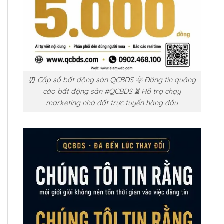
⏰ Cấp sổ bất động sản QCBDS 🌞 Đăng tin quảng
cáo bất động sản #QCBDS ⏳ Hỗ trợ chạy
marketing nhà đất trực tuyến hàng đầu