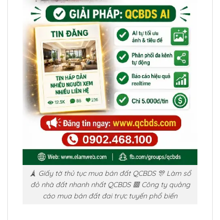
🗼 Giấy tờ thủ tục mua bán đất QCBDS 🎊 Làm sổ
đỏ nhà đất nhanh nhất QCBDS 🟥 Công ty quảng
cáo mua bán đất đai trực tuyến phổ biến