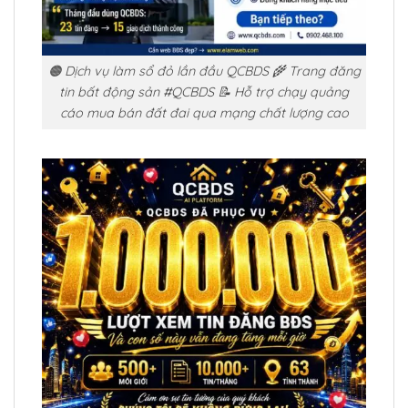
🟠 Dịch vụ làm sổ đỏ lần đầu QCBDS 🌾 Trang đăng
tin bất động sản #QCBDS 📝 Hỗ trợ chạy quảng
cáo mua bán đất đai qua mạng chất lượng cao