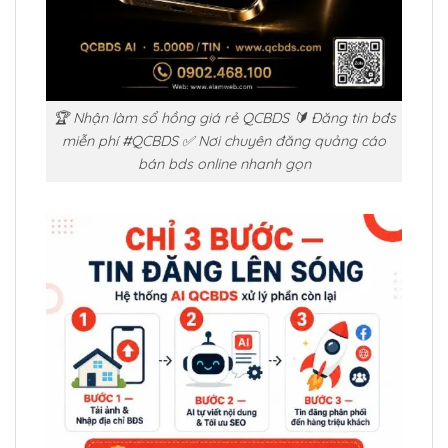
🏆 Nhận làm sổ hồng giá rẻ QCBDS 🔰 Đăng tin bđs
miễn phí #QCBDS ✅ Nơi chuyên đăng quảng cáo
bán bds online nhanh gọn