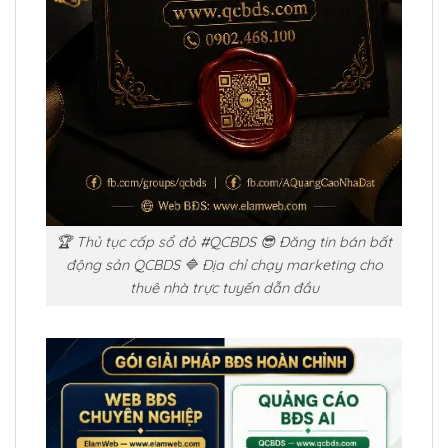
🏆 Thủ tục cấp sổ đỏ #QCBDS 😎 Đăng tin bán bất
động sản QCBDS 🔷 Địa chỉ chạy marketing cho
thuê nhà trực tuyến dẫn đầu