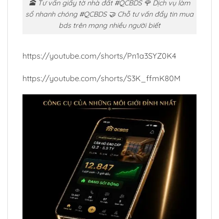
🕋 Tư vấn giấy tờ nhà đất #QCBDS 🌹 Dịch vụ làm
sổ nhanh chóng #QCBDS 🤝 Chỗ tư vấn đẩy tin mua
bds trên mạng nhiều người biết
https://youtube.com/shorts/Pn1a3SYZ0K4
https://youtube.com/shorts/S3K_ffmK80M