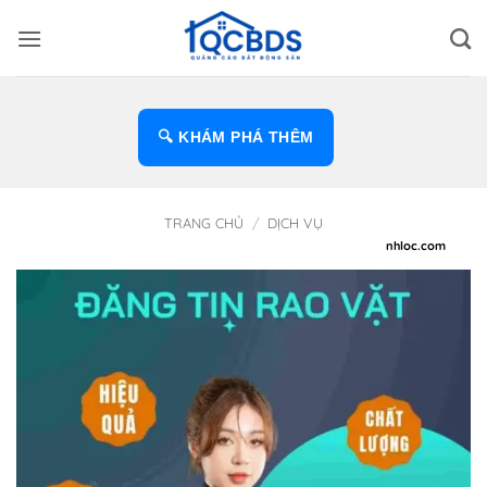
Bỏ
qua
nội
dung
🔍 KHÁM PHÁ THÊM
TRANG CHỦ
/
DỊCH VỤ