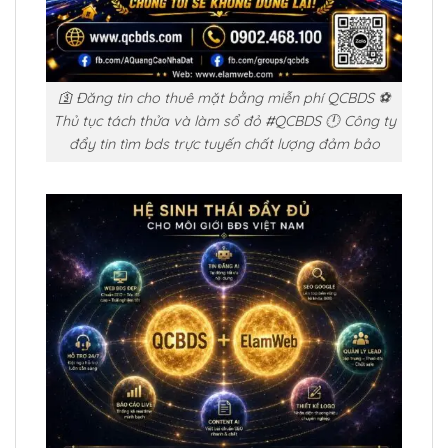
🛐 Đăng tin cho thuê mặt bằng miễn phí QCBDS ⚽
Thủ tục tách thửa và làm sổ đỏ #QCBDS 🕛 Công ty
đẩy tin tìm bds trực tuyến chất lượng đảm bảo