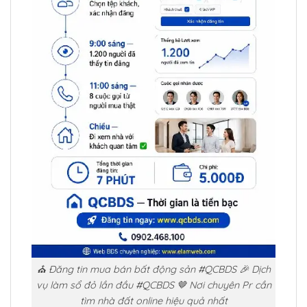
⛪ Đăng tin mua bán bất động sản #QCBDS 🎉 Dịch
vụ làm sổ đỏ lần đầu #QCBDS 🤎 Nơi chuyên Pr cần
tìm nhà đất online hiệu quả nhất