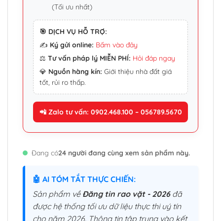
(Tối ưu nhất)
🎯 DỊCH VỤ HỖ TRỢ:
✍️
Ký gửi online:
Bấm vào đây
⚖️
Tư vấn pháp lý MIỄN PHÍ:
Hỏi đáp ngay
💎
Nguồn hàng kín:
Giới thiệu nhà đất giá
tốt, rủi ro thấp.
📲 Zalo tư vấn: 0902.468.100 – 056789.5670
Đang có
24 người đang cùng xem sản phẩm này.
🤖 AI TÓM TẮT THỰC CHIẾN:
Sản phẩm về
Đăng tin rao vặt - 2026
đã
được hệ thống tối ưu dữ liệu thực thi uý tín
cho năm 2026. Thông tin tập trung vào kết