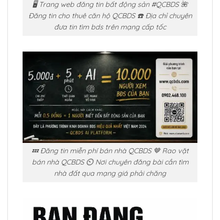
🖥️ Trang web đăng tin bất động sản #QCBDS 🌺
Đăng tin cho thuê căn hộ QCBDS ☎️ Địa chỉ chuyên
đưa tin tìm bds trên mạng cấp tốc
💤 Đăng tin miễn phí bán nhà QCBDS 🤎 Rao vặt
bán nhà QCBDS ⏲️ Nơi chuyên đăng bài cần tìm
nhà đất qua mạng giá phải chăng