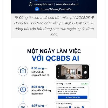
💙 Đăng tin cho thuê nhà đất miễn phí #QCBDS 🎥
Đăng tin mua bán đất miễn phí #QCBDS 🌐 Dịch vụ
đăng bài cần bất động sản trực tuyến uy tín đảm
bảo