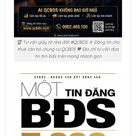
🏆 Tư vấn giấy tờ nhà đất #QCBDS 🔆 Đăng tin cho
thuê căn hộ chung cư QCBDS 💖 Địa chỉ tư vấn đưa
tin tìm bds trên mạng nhanh gọn