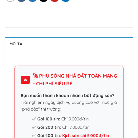
MÔ TẢ
🚀 PHỦ SÓNG NHÀ ĐẤT TOÀN MẠNG
🔥
- CHI PHÍ SIÊU RẺ
Bạn muốn thanh khoản nhanh bất động sản?
Trải nghiệm ngay dịch vụ quảng cáo với mức giá
"phá đảo" thị trường:
✅
Gói 100 tin:
Chỉ 9.000đ/tin
✅
Gói 200 tin:
Chỉ 7.000đ/tin
✅
Gói 400 tin:
Kịch sàn chỉ 5.000đ/tin