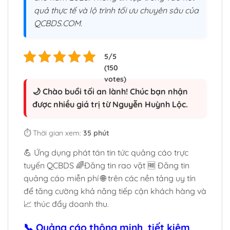
quả thực tế và lộ trình tối ưu chuyên sâu của
QCBDS.COM.
🌙 Chào buổi tối an lành! Chúc bạn nhận
được nhiều giá trị từ Nguyễn Huỳnh Lộc.
⏱️ Thời gian xem:
35 phút
💪 Ứng dụng phát tán tin tức quảng cáo trực
tuyến QCBDS 🌈Đăng tin rao vặt
🆓 Đăng tin
quảng cáo miễn phí 🌐 trên các nền tảng uy tín
để tăng cường khả năng tiếp cận khách hàng và
📈 thúc đẩy doanh thu.
📞 Quảng cáo thông minh, tiết kiệm