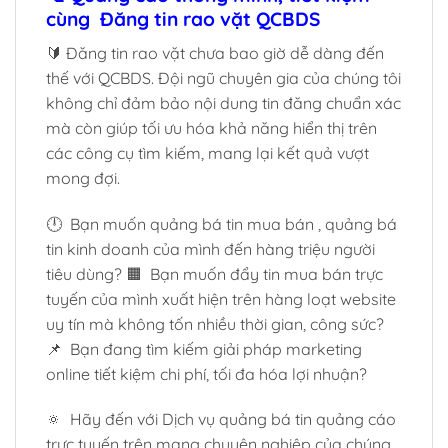
cùng Đăng tin rao vặt QCBDS
🔰 Đăng tin rao vặt chưa bao giờ dễ dàng đến
thế với QCBDS. Đội ngũ chuyên gia của chúng tôi
không chỉ đảm bảo nội dung tin đăng chuẩn xác
mà còn giúp tối ưu hóa khả năng hiển thị trên
các công cụ tìm kiếm, mang lại kết quả vượt
mong đợi.
🕛 Bạn muốn quảng bá tin mua bán , quảng bá
tin kinh doanh của mình đến hàng triệu người
tiêu dùng? 🟧 Bạn muốn đẩy tin mua bán trực
tuyến của mình xuất hiện trên hàng loạt website
uy tín mà không tốn nhiều thời gian, công sức?
📌 Bạn đang tìm kiếm giải pháp marketing
online tiết kiệm chi phí, tối đa hóa lợi nhuận?
🔅 Hãy đến với Dịch vụ quảng bá tin quảng cáo
trực tuyến trên mạng chuyên nghiệp của chúng