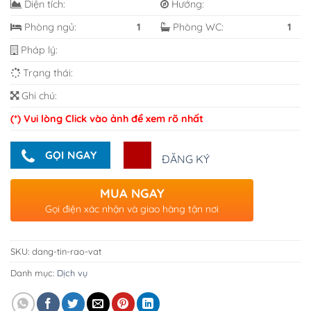
Diện tích:
Hướng:
Phòng ngủ:
1
Phòng WC:
1
Pháp lý:
Trạng thái:
Ghi chú:
(*) Vui lòng Click vào ảnh để xem rõ nhất
GỌI NGAY
ĐĂNG KÝ
MUA NGAY
Gọi điện xác nhận và giao hàng tận nơi
SKU:
dang-tin-rao-vat
Danh mục:
Dịch vụ