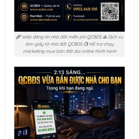
🌾 Web đăng tin nhà đất miễn phí QCBDS ⛪ Dịch vụ
làm giấy tờ nhà đất QCBDS 📺 Hỗ trợ chạy
marketing mua bán đất đai online thịnh hành