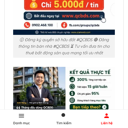
🕧 Đăng ký quyền sở hữu đất #QCBDS 🔴 Đăng
thông tin bán nhà #QCBDS ⏳ Tư vấn đưa tin cho
thuê bất động sản qua mạng tối ưu nhất
Danh mục
Tìm kiếm
Liên hệ
📱 Cách làm sổ đỏ cho đất thổ cư #QCBDS 📌 Dịch