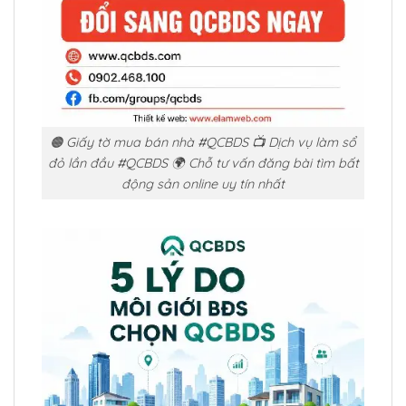
🟠 Giấy tờ mua bán nhà #QCBDS 📺 Dịch vụ làm sổ
đỏ lần đầu #QCBDS 🌍 Chỗ tư vấn đăng bài tìm bất
động sản online uy tín nhất