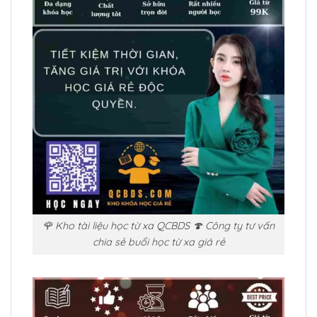
🌹 Kho tài liệu học từ xa QCBDS 🍄 Công ty tư vấn
chia sẻ buổi học từ xa giá rẻ