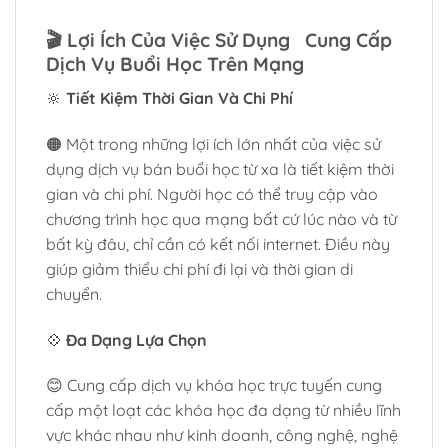
🎬
Lợi Ích Của Việc Sử Dụng Cung Cấp
Dịch Vụ Buổi Học Trên Mạng
🔆
Tiết Kiệm Thời Gian Và Chi Phí
🟠 Một trong những lợi ích lớn nhất của việc sử
dụng dịch vụ bán buổi học từ xa là tiết kiệm thời
gian và chi phí. Người học có thể truy cập vào
chương trình học qua mạng bất cứ lúc nào và từ
bất kỳ đâu, chỉ cần có kết nối internet. Điều này
giúp giảm thiểu chi phí đi lại và thời gian di
chuyển.
💠
Đa Dạng Lựa Chọn
😊 Cung cấp dịch vụ khóa học trực tuyến cung
cấp một loạt các khóa học đa dạng từ nhiều lĩnh
vực khác nhau như kinh doanh, công nghệ, nghệ