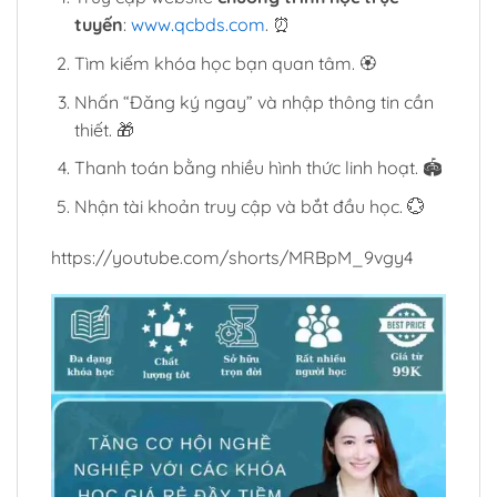
tuyến
:
www.qcbds.com
. ⏰
Tìm kiếm khóa học bạn quan tâm. 🏵️
Nhấn “Đăng ký ngay” và nhập thông tin cần
thiết. 🎁
Thanh toán bằng nhiều hình thức linh hoạt. 🏟️
Nhận tài khoản truy cập và bắt đầu học. 💮
https://youtube.com/shorts/MRBpM_9vgy4