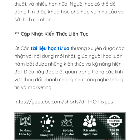
thuật, và nhiều hơn nữa. Người học có thể dễ
dàng tìm thấy khóa học phù hợp với nhu cầu và
sở thích cá nhân.
💜
Cập Nhật Kiến Thức Liên Tục
🚀 Các
tài liệu học từ xa
thường xuyên được cập
nhật với nội dung mới nhất, giúp người học luôn
nắm bắt được những kiến thức và kỹ năng hiện
đại. Điều này đặc biệt quan trọng trong các lĩnh
vực thay đổi nhanh chóng như công nghệ thông
tin và marketing.
https://youtube.com/shorts/dTfROTnxyos