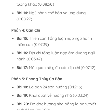
tương khắc (0:08:50)
Bài 14:
Ngũ hành chế hóa và ứng dụng
(0:08:27)
Phần 4: Can Chi
Bài 15:
Thiên can Tổng luận nạp ngũ hành
thiên can (0:07:39)
Bài 16:
Địa chi tổng luận nạp âm dương ngũ
hành (0:05:47)
Bài 17:
Mối quan hệ giữa các địa chi (0:07:12)
Phần 5: Phong Thủy Cơ Bản
Bài 18:
La bàn 24 sơn hướng (0:12:16)
Bài 19:
Khái quát về hướng nhà (0:03:24)
Bài 20:
Đo đạc hướng nhà bằng la bàn, thiết
bị di động (0:17:08)