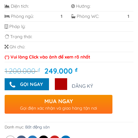
Diện tích:
Hướng:
Phòng ngủ:
1
Phòng WC:
1
Pháp lý:
Trạng thái:
Ghi chú:
(*) Vui lòng Click vào ảnh để xem rõ nhất
Giá
Giá
1.200.000
₫
249.000
₫
gốc
hiện
là:
tại
GỌI NGAY
ĐĂNG KÝ
1.200.000 ₫.
là:
249.000 ₫.
MUA NGAY
Gọi điện xác nhận và giao hàng tận nơi
Danh mục:
Bất động sản