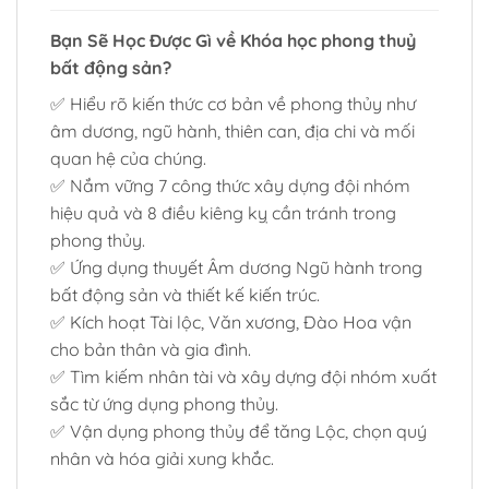
Bạn Sẽ Học Được Gì về Khóa học phong thuỷ
bất động sản?
✅ Hiểu rõ kiến thức cơ bản về phong thủy như
âm dương, ngũ hành, thiên can, địa chi và mối
quan hệ của chúng.
✅ Nắm vững 7 công thức xây dựng đội nhóm
hiệu quả và 8 điều kiêng kỵ cần tránh trong
phong thủy.
✅ Ứng dụng thuyết Âm dương Ngũ hành trong
bất động sản và thiết kế kiến trúc.
✅ Kích hoạt Tài lộc, Văn xương, Đào Hoa vận
cho bản thân và gia đình.
✅ Tìm kiếm nhân tài và xây dựng đội nhóm xuất
sắc từ ứng dụng phong thủy.
✅ Vận dụng phong thủy để tăng Lộc, chọn quý
nhân và hóa giải xung khắc.