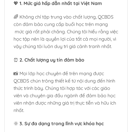
💖
1. Mức giá hấp dẫn nhất tại Việt Nam
🌈 Không chỉ tập trung vào chất lượng, QCBDS
còn đảm bảo cung cấp buổi học trên mạng
mức giá rất phải chăng. Chúng tôi hiểu rằng việc
học tập nên là quyền lợi của tất cả mọi người, vì
vậy chúng tôi luôn duy trì giá cảnh tranh nhất.
⏰
2. Chất lượng uy tín đảm bảo
📸 Mọi lớp học chuyên đề trên mạng được
QCBDS chún trông thiết kế từ nội dung đến hình
thức trình bày. Chúng tôi hợp tác với các giáo
viên và chuyên gia đầu ngành để đảm bảo học
viên nhận được những giá trị thực tiễn và hữu ích
nhất.
🌞
3. Sự đa dạng trong lĩnh vực khóa học