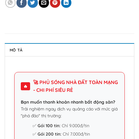
MÔ TẢ
🚀 PHỦ SÓNG NHÀ ĐẤT TOÀN MẠNG
🔥
- CHI PHÍ SIÊU RẺ
Bạn muốn thanh khoản nhanh bất động sản?
Trải nghiệm ngay dịch vụ quảng cáo với mức giá
"phá đảo" thị trường:
✅
Gói 100 tin:
Chỉ 9.000đ/tin
✅
Gói 200 tin:
Chỉ 7.000đ/tin