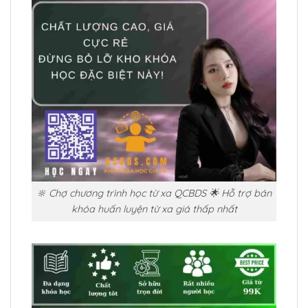
🔆 Chợ chương trình học từ xa QCBDS 🌟 Hỗ trợ bán
khóa huấn luyện từ xa giá thấp nhất