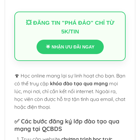
💥 ĐĂNG TIN "PHÁ ĐẢO" CHỈ TỪ
5K/TIN
🌟 NHẬN ƯU ĐÃI NGAY
🍄 Học online mang lại sự linh hoạt cho bạn. Bạn
có thể truy cập
khóa đào tạo qua mạng
mọi
lúc, mọi nơi, chỉ cần kết nối internet. Ngoài ra,
học viên còn được hỗ trợ tận tình qua email, chat
hoặc điện thoại.
✅
Các bước đăng ký lớp đào tạo qua
mạng tại QCBDS
Truy cập website
chương trình học trực