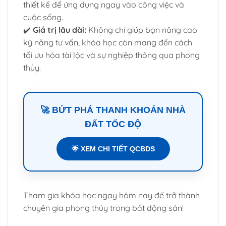
thiết kế để ứng dụng ngay vào công việc và
cuộc sống.
✔️
Giá trị lâu dài:
Không chỉ giúp bạn nâng cao
kỹ năng tư vấn, khóa học còn mang đến cách
tối ưu hóa tài lộc và sự nghiệp thông qua phong
thủy.
🚀 BỨT PHÁ THANH KHOẢN NHÀ
ĐẤT TỐC ĐỘ
🌟 XEM CHI TIẾT QCBDS
Tham gia khóa học ngay hôm nay để trở thành
chuyên gia phong thủy trong bất động sản!