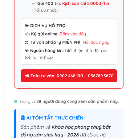
✅
Gói 400 tin:
Kịch sàn chỉ 5.000đ/tin
(Tối ưu nhất)
🎯 DỊCH VỤ HỖ TRỢ:
✍️
Ký gửi online:
Bấm vào đây
⚖️
Tư vấn pháp lý MIỄN PHÍ:
Hỏi đáp ngay
💎
Nguồn hàng kín:
Giới thiệu nhà đất giá
tốt, rủi ro thấp.
📲 Zalo tư vấn: 0902.468.100 – 056789.5670
Đang có
28 người đang cùng xem sản phẩm này.
🤖 AI TÓM TẮT THỰC CHIẾN:
Sản phẩm về
Khóa học phong thuỷ bất
động sản siêu hay - 2026
đã được hệ