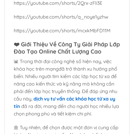
https://youtube.com/shorts/2Qrx-zFli3E
https://youtube.com/shorts/q_noye1yzhw
https://youtube.com/shorts/mcxkMbFD11M
❤️
Giới Thiệu Về Công Ty Giải Pháp Lớp
Đào Tạo Online Chất Lượng Cao
📊 Trong thời đại công nghệ số hiện nay, việc
khóa học trên mạngđã trở thành xu hướng phổ
biến. Nhiều người tìm kiếm các lớp học từ xa để
nâng cao kiến thức và kỹ năng mà không cần
phải đến lớp học truyền thống. Để đáp ứng nhu
cầu này,
dịch vụ tư vấn các khóa học từ xa uy
tín
đã ra đời, mang đến cho người học nhiều lựa
chọn phong phú và tiết kiệm chi phí.
🌼 Tuy nhiên, để chọn được một đơn vị cung cấp