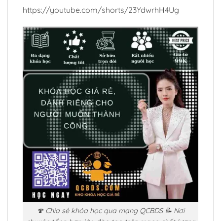
https://youtube.com/shorts/23YdwrhH4Ug
🍄 Chia sẻ khóa học qua mạng QCBDS 📝 Nơi