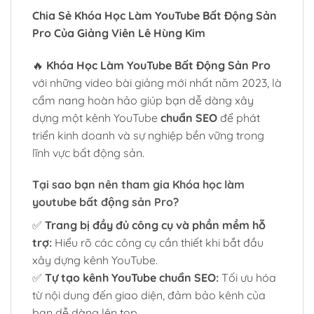
Chia Sẻ Khóa Học Làm YouTube Bất Động Sản
Pro Của Giảng Viên Lê Hùng Kim
🔥
Khóa Học Làm YouTube Bất Động Sản Pro
với những video bài giảng mới nhất năm 2023, là
cẩm nang hoàn hảo giúp bạn dễ dàng xây
dựng một kênh YouTube
chuẩn SEO
để phát
triển kinh doanh và sự nghiệp bền vững trong
lĩnh vực bất động sản.
Tại sao bạn nên tham gia Khóa học làm
youtube bất động sản Pro?
✅
Trang bị đầy đủ công cụ và phần mềm hỗ
trợ:
Hiểu rõ các công cụ cần thiết khi bắt đầu
xây dựng kênh YouTube.
✅
Tự tạo kênh YouTube chuẩn SEO:
Tối ưu hóa
từ nội dung đến giao diện, đảm bảo kênh của
bạn dễ dàng lên top.