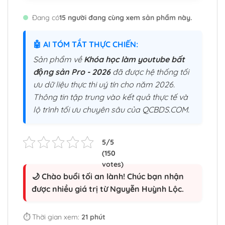
Đang có
15 người đang cùng xem sản phẩm này.
🤖 AI TÓM TẮT THỰC CHIẾN:
Sản phẩm về
Khóa học làm youtube bất
động sản Pro - 2026
đã được hệ thống tối
ưu dữ liệu thực thi uý tín cho năm 2026.
Thông tin tập trung vào kết quả thực tế và
lộ trình tối ưu chuyên sâu của QCBDS.COM.
🌙 Chào buổi tối an lành! Chúc bạn nhận
được nhiều giá trị từ Nguyễn Huỳnh Lộc.
⏱️ Thời gian xem:
21 phút