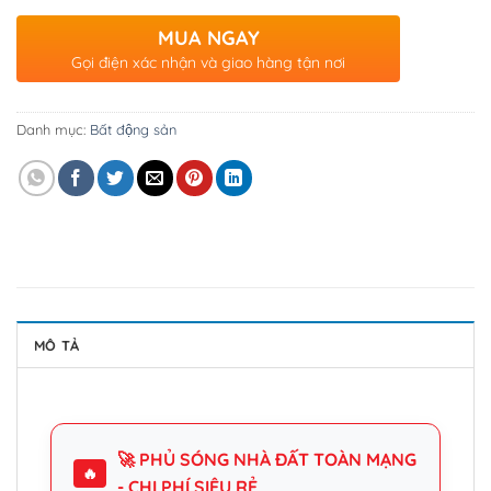
MUA NGAY
Gọi điện xác nhận và giao hàng tận nơi
Danh mục:
Bất động sản
MÔ TẢ
🚀 PHỦ SÓNG NHÀ ĐẤT TOÀN MẠNG
🔥
- CHI PHÍ SIÊU RẺ