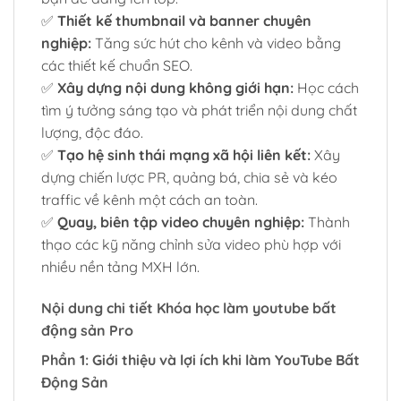
✅
Thiết kế thumbnail và banner chuyên
nghiệp:
Tăng sức hút cho kênh và video bằng
các thiết kế chuẩn SEO.
✅
Xây dựng nội dung không giới hạn:
Học cách
tìm ý tưởng sáng tạo và phát triển nội dung chất
lượng, độc đáo.
✅
Tạo hệ sinh thái mạng xã hội liên kết:
Xây
dựng chiến lược PR, quảng bá, chia sẻ và kéo
traffic về kênh một cách an toàn.
✅
Quay, biên tập video chuyên nghiệp:
Thành
thạo các kỹ năng chỉnh sửa video phù hợp với
nhiều nền tảng MXH lớn.
Nội dung chi tiết Khóa học làm youtube bất
động sản Pro
Phần 1: Giới thiệu và lợi ích khi làm YouTube Bất
Động Sản