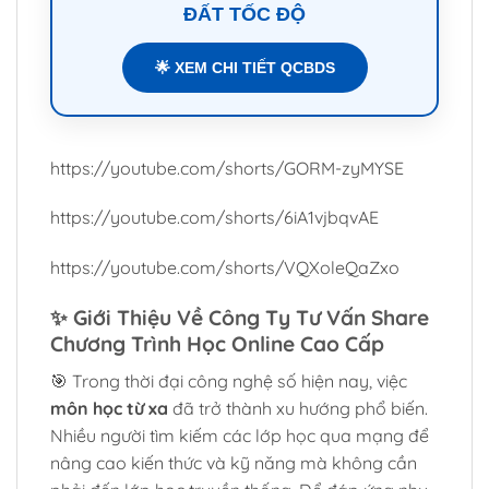
ĐẤT TỐC ĐỘ
🌟 XEM CHI TIẾT QCBDS
https://youtube.com/shorts/GORM-zyMYSE
https://youtube.com/shorts/6iA1vjbqvAE
https://youtube.com/shorts/VQXoleQaZxo
✨
Giới Thiệu Về Công Ty Tư Vấn Share
Chương Trình Học Online Cao Cấp
🎯 Trong thời đại công nghệ số hiện nay, việc
môn học từ xa
đã trở thành xu hướng phổ biến.
Nhiều người tìm kiếm các lớp học qua mạng để
nâng cao kiến thức và kỹ năng mà không cần