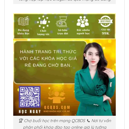
🏆 Chợ buổi học trên mạng QCBDS 📞 Nơi tư vấn
phân phối khóa đào tạo online giá lý tưởng