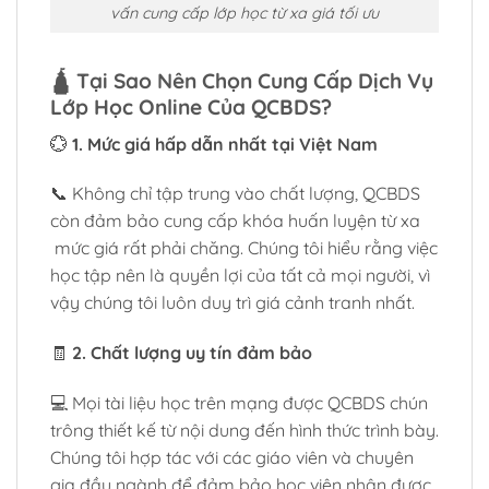
vấn cung cấp lớp học từ xa giá tối ưu
🛕
Tại Sao Nên Chọn Cung Cấp Dịch Vụ
Lớp Học Online Của QCBDS?
💮
1. Mức giá hấp dẫn nhất tại Việt Nam
📞 Không chỉ tập trung vào chất lượng, QCBDS
còn đảm bảo cung cấp khóa huấn luyện từ xa
mức giá rất phải chăng. Chúng tôi hiểu rằng việc
học tập nên là quyền lợi của tất cả mọi người, vì
vậy chúng tôi luôn duy trì giá cảnh tranh nhất.
🧾
2. Chất lượng uy tín đảm bảo
💻 Mọi tài liệu học trên mạng được QCBDS chún
trông thiết kế từ nội dung đến hình thức trình bày.
Chúng tôi hợp tác với các giáo viên và chuyên
gia đầu ngành để đảm bảo học viên nhận được