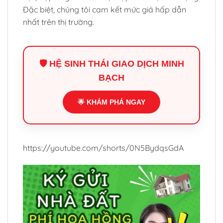
Đặc biệt, chúng tôi cam kết mức giá hấp dẫn
nhất trên thị trường.
🛡️ HỆ SINH THÁI GIAO DỊCH MINH
BẠCH
🌟 KHÁM PHÁ NGAY
https://youtube.com/shorts/0N5BydqsGdA