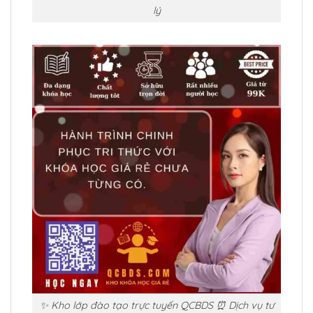
lý
✨ Kho lớp đào tạo trực tuyến QCBDS ⏰ Dịch vụ tư