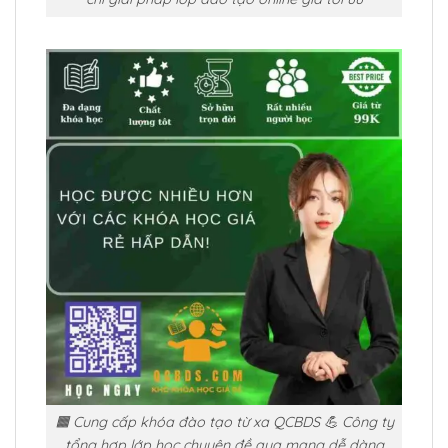
🟧 Cung cấp khóa đào tạo từ xa QCBDS 💪 Công ty
tổng hợp lớp học chuyên đề qua mạng dễ dàng