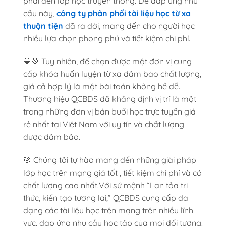
phải đến lớp học truyền thống. Để đáp ứng nhu
cầu này,
công ty phân phối tài liệu học từ xa
thuận tiện
đã ra đời, mang đến cho người học
nhiều lựa chọn phong phú và tiết kiệm chi phí.
💛💚 Tuy nhiên, để chọn được một đơn vị cung
cấp khóa huấn luyện từ xa đảm bảo chất lượng,
giá cả hợp lý là một bài toán không hề dễ.
Thương hiệu QCBDS đã khẳng định vị trí là một
trong những đơn vị bán buổi học trực tuyến giá
rẻ nhất tại Việt Nam với uy tín và chất lượng
được đảm bảo.
🎯 Chúng tôi tự hào mang đến những giải pháp
lớp học trên mạng giá tốt , tiết kiệm chi phí và có
chất lượng cao nhất.Với sứ mệnh “Lan tỏa tri
thức, kiến tạo tương lai,” QCBDS cung cấp đa
dạng các tài liệu học trên mạng trên nhiều lĩnh
vực, đạp ứng nhu cầu học tập của mọi đối tượng.