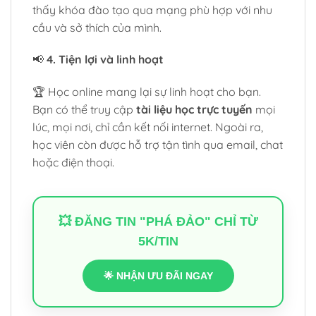
thấy khóa đào tạo qua mạng phù hợp với nhu
cầu và sở thích của mình.
📢
4. Tiện lợi và linh hoạt
🏆 Học online mang lại sự linh hoạt cho bạn.
Bạn có thể truy cập
tài liệu học trực tuyến
mọi
lúc, mọi nơi, chỉ cần kết nối internet. Ngoài ra,
học viên còn được hỗ trợ tận tình qua email, chat
hoặc điện thoại.
💥 ĐĂNG TIN "PHÁ ĐẢO" CHỈ TỪ
5K/TIN
🌟 NHẬN ƯU ĐÃI NGAY