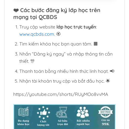
❤️
Các bước đăng ký lớp học trên
mạng tại QCBDS
Truy cập website
lớp học trực tuyến
:
www.qcbds.com
. 🏵️
Tìm kiếm khóa học bạn quan tâm. 🟧
Nhấn “Đăng ký ngay” và nhập thông tin cần
thiết. 🎊
Thanh toán bằng nhiều hình thức linh hoạt. 📢
Nhận tài khoản truy cập và bắt đầu học. 🌟
https://youtube.com/shorts/RUyMOo8vvMA