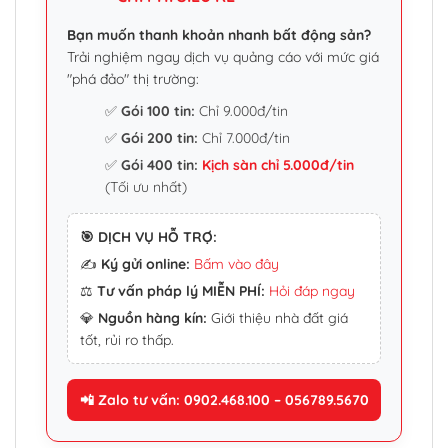
Bạn muốn thanh khoản nhanh bất động sản?
Trải nghiệm ngay dịch vụ quảng cáo với mức giá
"phá đảo" thị trường:
✅
Gói 100 tin:
Chỉ 9.000đ/tin
✅
Gói 200 tin:
Chỉ 7.000đ/tin
✅
Gói 400 tin:
Kịch sàn chỉ 5.000đ/tin
(Tối ưu nhất)
🎯 DỊCH VỤ HỖ TRỢ:
✍️
Ký gửi online:
Bấm vào đây
⚖️
Tư vấn pháp lý MIỄN PHÍ:
Hỏi đáp ngay
💎
Nguồn hàng kín:
Giới thiệu nhà đất giá
tốt, rủi ro thấp.
📲 Zalo tư vấn: 0902.468.100 – 056789.5670