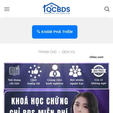
Bỏ
qua
nội
dung
🔍 KHÁM PHÁ THÊM
TRANG CHỦ
/
DỊCH VỤ