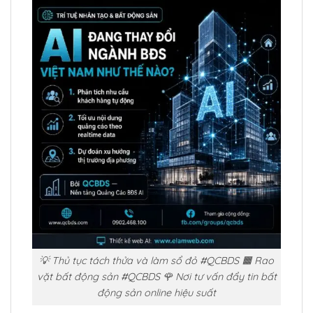
💡 Thủ tục tách thửa và làm sổ đỏ #QCBDS 🟧 Rao
vặt bất động sản #QCBDS 🌹 Nơi tư vấn đẩy tin bất
động sản online hiệu suất