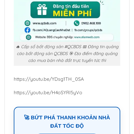
🔥 Cấp sổ bất động sản #QCBDS 📅 Đăng tin quảng
cáo bất động sản QCBDS 🎯 Địa điểm đăng quảng
cáo mua bán nhà đất trực tuyến tức thì
https://youtu.be/YDsg1TH_0SA
https://youtu.be/H4oSYRl5yVo
🚀 BỨT PHÁ THANH KHOẢN NHÀ
ĐẤT TỐC ĐỘ