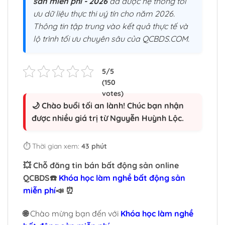
sản miễn phí - 2026
đã được hệ thống tối
ưu dữ liệu thực thi uý tín cho năm 2026.
Thông tin tập trung vào kết quả thực tế và
lộ trình tối ưu chuyên sâu của QCBDS.COM.
🌙 Chào buổi tối an lành! Chúc bạn nhận
được nhiều giá trị từ Nguyễn Huỳnh Lộc.
⏱️ Thời gian xem:
43 phút
💥 Chỗ đăng tin bán bất động sản online
QCBDS☎️
Khóa học làm nghề bất động sản
miễn phí
📣 ⏰
🌐
Chào mừng bạn đến với
Khóa học làm nghề