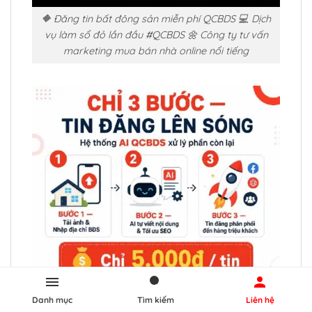
🔶 Đăng tin bất đông sản miễn phí QCBDS 💻 Dịch
vụ làm sổ đỏ lần đầu #QCBDS 🌼 Công ty tư vấn
marketing mua bán nhà online nổi tiếng
Danh mục
Tìm kiếm
Liên hệ