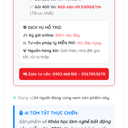
✅
Gói 400 tin:
Kịch sàn chỉ 5.000đ/tin
(Tối ưu nhất)
🎯 DỊCH VỤ HỖ TRỢ:
✍️
Ký gửi online:
Bấm vào đây
⚖️
Tư vấn pháp lý MIỄN PHÍ:
Hỏi đáp ngay
💎
Nguồn hàng kín:
Giới thiệu nhà đất giá
tốt, rủi ro thấp.
📲 Zalo tư vấn: 0902.468.100 – 056789.5670
Đang có
24 người đang cùng xem sản phẩm này.
🤖 AI TÓM TẮT THỰC CHIẾN:
Sản phẩm về
Khóa học làm nghề bất động