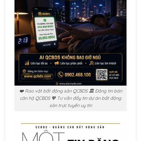
❤️ Rao vặt bất động sản QCBDS 🏛️ Đăng tin bán
căn hộ QCBDS 💖 Tư vấn đẩy tin dự án bất động
sản trực tuyến uy tín