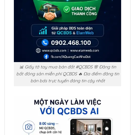
📊 Giấy tờ tay mua bán đất #QCBDS 🌸 Đăng tin
bất đông sản miễn phí QCBDS 🔥 Địa điểm đăng tin
bán bds trực tuyến đáng tin cậy nhất