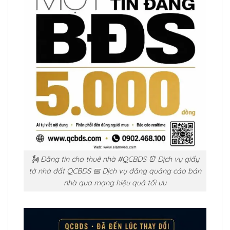
🗽 Đăng tin cho thuê nhà #QCBDS ⏰ Dịch vụ giấy
tờ nhà đất QCBDS 📅 Dịch vụ đăng quảng cáo bán
nhà qua mạng hiệu quả tối ưu