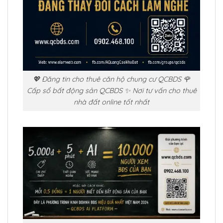
💖 Đăng tin cho thuê căn hộ chung cư QCBDS 🌹
Cấp sổ bất động sản QCBDS ✨ Nơi tư vấn cho thuê
nhà đất online tốt nhất