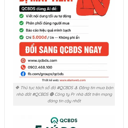
🔷 Thủ tục tách sổ đỏ #QCBDS ⚓ Đăng tin mua bán
nhà đất #QCBDS 🔴 Công ty Pr nhà đất trên mạng
đáng tin cậy nhất