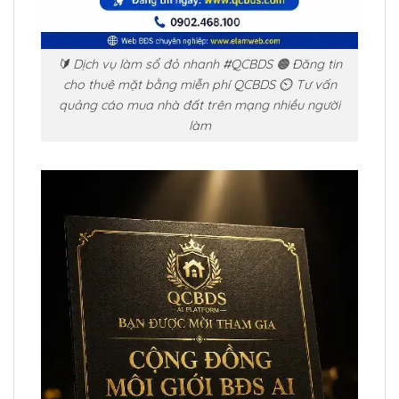
🔰 Dịch vụ làm sổ đỏ nhanh #QCBDS 🟠 Đăng tin
cho thuê mặt bằng miễn phí QCBDS ⏲️ Tư vấn
quảng cáo mua nhà đất trên mạng nhiều người
làm