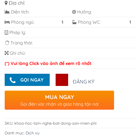
Địa chỉ:
Diện tích:
Hướng:
Phòng ngủ:
1
Phòng WC:
1
Pháp lý:
Trạng thái:
Ghi chú:
(*) Vui lòng Click vào ảnh để xem rõ nhất
GỌI NGAY
ĐĂNG KÝ
MUA NGAY
Gọi điện xác nhận và giao hàng tận nơi
SKU:
khoa-hoc-lam-nghe-bat-dong-san-mien-phi
Danh mục:
Dịch vụ