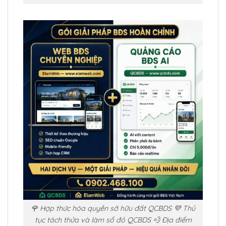
🌹 Hợp thức hóa quyền sở hữu đất QCBDS 💜 Thủ
tục tách thửa và làm sổ đỏ QCBDS 💨 Địa điểm