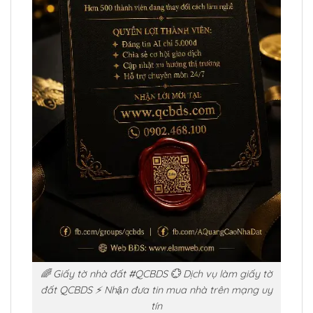
🌈 Giấy tờ nhà đất #QCBDS 💮 Dịch vụ làm giấy tờ
đất QCBDS ⚡ Nhận đưa tin mua nhà trên mạng uy
tín