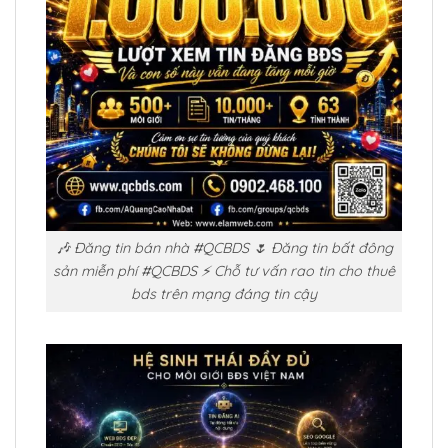
🎶 Đăng tin bán nhà #QCBDS 🌷 Đăng tin bất đông
sản miễn phí #QCBDS ⚡ Chỗ tư vấn rao tin cho thuê
bds trên mạng đáng tin cậy