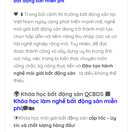
bất động sản miễn phí
🤎 📱
Trong bối cảnh thị trường bất động sản tại
Việt Nam ngày càng phát triển mạnh mẽ, nghề
môi giới bất động sản đang trở thành một lựa
chọn hấp dẫn với tiềm năng thu nhập cao và cơ
hội nghề nghiệp rộng mở. Tuy nhiên, để đạt
được thành công và xây dựng uy tín trong lĩnh
vực này, việc trang bị kiến thức chuyên môn
vững chắc, kỹ năng thực tiễn và
Đào tạo hành
nghề môi giới bất động sản
là điều không thể
thiếu.
🌍 Khóa học bất động sản QCBDS 🟥
Khóa học làm nghề bất động sản miễn
phí
🎓🏡
🔰Khóa học môi giới bất động sản
cấp tốc – Uy
tín và chất lượng hàng đầu!