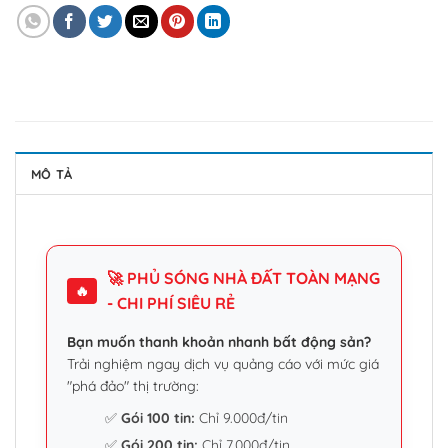
MÔ TẢ
🚀 PHỦ SÓNG NHÀ ĐẤT TOÀN MẠNG
🔥
- CHI PHÍ SIÊU RẺ
Bạn muốn thanh khoản nhanh bất động sản?
Trải nghiệm ngay dịch vụ quảng cáo với mức giá
"phá đảo" thị trường:
✅
Gói 100 tin:
Chỉ 9.000đ/tin
✅
Gói 200 tin:
Chỉ 7.000đ/tin