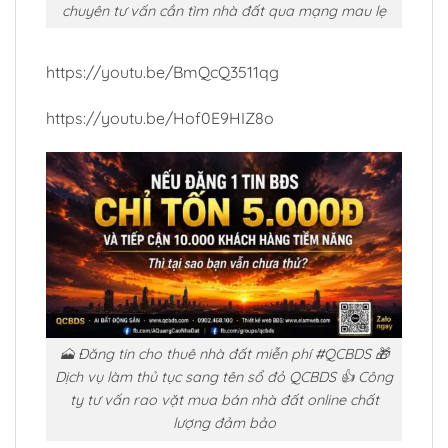
chuyên tư vấn cần tìm nhà đất qua mạng mau lẹ
https://youtu.be/BmQcQ3511qg
https://youtu.be/Hof0E9HIZ8o
🗻 Đăng tin cho thuê nhà đất miễn phí #QCBDS 🎁
Dịch vụ làm thủ tục sang tên sổ đỏ QCBDS 👍 Công
ty tư vấn rao vặt mua bán nhà đất online chất
lượng đảm bảo