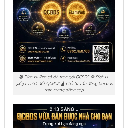
📚 Dịch vụ làm sổ đỏ trọn gói QCBDS 🛑 Dịch vụ
giấy tờ nhà đất QCBDS 🛕 Chỗ tư vấn đăng bài bds
trên mạng đẳng cấp