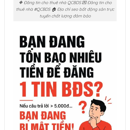
🔶 Đăng tin cho thuê nhà QCBDS 💌 Đăng tin cho
thuê nhà #QCBDS 🏠 Địa chỉ seo bất động sản trực
tuyến chất lượng đảm bảo