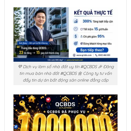
💜 Dịch vụ làm sổ nhà đất uy tín #QCBDS 🎉 Đăng
tin mua bán nhà đất #QCBDS 🌼 Công ty tư vấn
đẩy tin dự án bất động sản online đẳng cấp