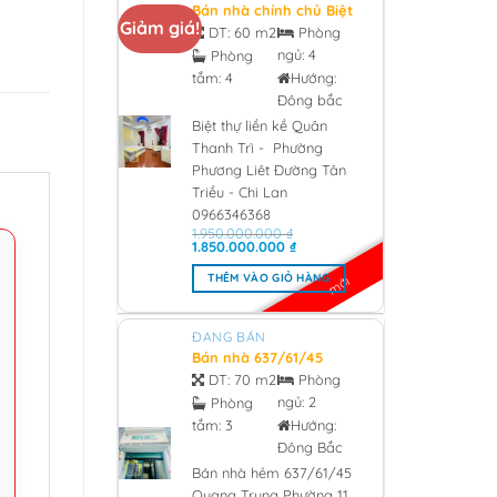
Bán nhà chính chủ Biệt
Giảm giá!
thự liền kề Quân Thanh
DT:
60 m2
Phòng
Trì – Phường Phương
ngủ:
4
Phòng
Liêt Đường Tân Triều –
tắm:
4
Hướng:
Chi Lan 0966346368 -
2026
Đông bắc
Biệt thự liền kề Quân
Thanh Trì - Phường
Phương Liêt Đường Tân
Triều - Chi Lan
0966346368
1.950.000.000
₫
Giá
Giá
1.850.000.000
₫
gốc
hiện
là:
tại
THÊM VÀO GIỎ HÀNG
mới
1.950.000.000 ₫.
là:
1.850.000.000 ₫.
ĐANG BÁN
Bán nhà 637/61/45
Quang Trung Phường
DT:
70 m2
Phòng
11, Quân Gò Vấp 3 tỷ
ngủ:
2
Phòng
850 - 2026
tắm:
3
Hướng:
Đông Bắc
Bán nhà hẻm 637/61/45
Quang Trung Phường 11,