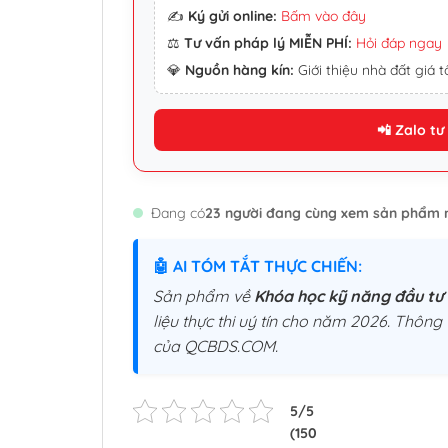
✍️
Ký gửi online:
Bấm vào đây
⚖️
Tư vấn pháp lý MIỄN PHÍ:
Hỏi đáp ngay
💎
Nguồn hàng kín:
Giới thiệu nhà đất giá tố
📲 Zalo tư
Đang có
23 người đang cùng xem sản phẩm 
🤖 AI TÓM TẮT THỰC CHIẾN:
Sản phẩm về
Khóa học kỹ năng đầu tư
liệu thực thi uý tín cho năm 2026. Thông 
của QCBDS.COM.