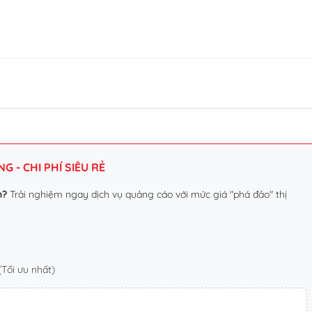
 - CHI PHÍ SIÊU RẺ
n?
Trải nghiệm ngay dịch vụ quảng cáo với mức giá "phá đảo" thị
Tối ưu nhất)