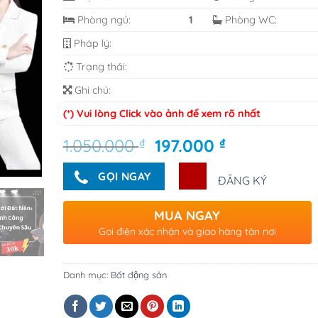
Phòng ngủ:
1
Phòng WC:
Pháp lý:
Trạng thái:
Ghi chú:
(*) Vui lòng Click vào ảnh để xem rõ nhất
Giá
Giá
1.050.000
₫
197.000
₫
gốc
hiện
là:
tại
GỌI NGAY
ĐĂNG KÝ
1.050.000 ₫.
là:
197.000 ₫.
MUA NGAY
Gọi điện xác nhận và giao hàng tận nơi
Danh mục:
Bất động sản