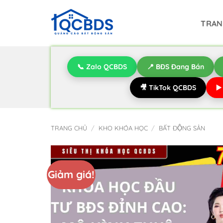
Bỏ
qua
TRAN
nội
dung
📞 Zalo QCBDS
📍 BĐS Đang Bán
🎥 TikTok QCBDS
▶
TRANG CHỦ
/
KHO KHÓA HỌC
/
BẤT ĐỘNG SẢN
Giảm giá!