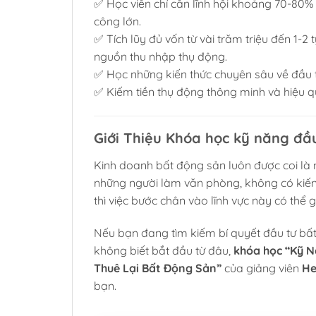
✅ Học viên chỉ cần lĩnh hội khoảng 70-80% 
công lớn.
✅ Tích lũy đủ vốn từ vài trăm triệu đến 1-2
nguồn thu nhập thụ động.
✅ Học những kiến thức chuyên sâu về đầu tư
✅ Kiếm tiền thụ động thông minh và hiệu q
Giới Thiệu Khóa học kỹ năng đầu
Kinh doanh bất động sản luôn được coi là m
những người làm văn phòng, không có kiến
thì việc bước chân vào lĩnh vực này có thể 
Nếu bạn đang tìm kiếm bí quyết đầu tư bấ
không biết bắt đầu từ đâu,
khóa học “Kỹ N
Thuê Lại Bất Động Sản”
của giảng viên
He
bạn.