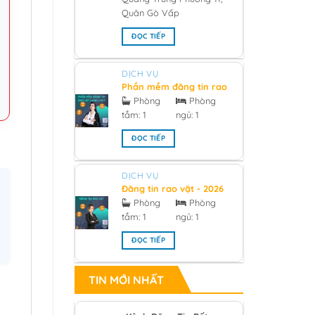
Quân Gò Vấp
ĐỌC TIẾP
DỊCH VỤ
Phần mềm đăng tin rao
vặt hàng loạt 2026
Phòng
Phòng
tắm:
1
ngủ:
1
ĐỌC TIẾP
DỊCH VỤ
Đăng tin rao vặt - 2026
Phòng
Phòng
tắm:
1
ngủ:
1
ĐỌC TIẾP
TIN MỚI NHẤT