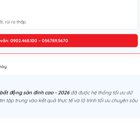
t, rủi ro thấp.
 vấn: 0902.468.100 – 056789.5670
này.
 bất động sản đỉnh cao - 2026
đã được hệ thống tối ưu dữ
tin tập trung vào kết quả thực tế và lộ trình tối ưu chuyên sâu