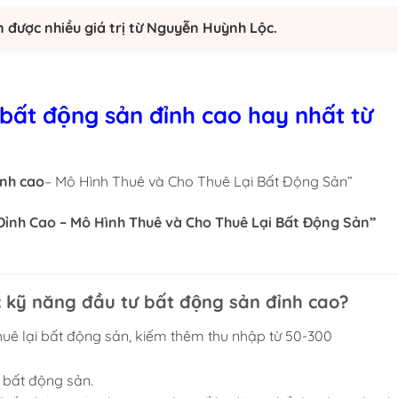
n được nhiều giá trị từ Nguyễn Huỳnh Lộc.
bất động sản đỉnh cao hay nhất từ
ỉnh cao
– Mô Hình Thuê và Cho Thuê Lại Bất Động Sản”
ỉnh Cao – Mô Hình Thuê và Cho Thuê Lại Bất Động Sản”
kỹ năng đầu tư bất động sản đỉnh cao?
uê lại bất động sản, kiếm thêm thu nhập từ 50-300
 bất động sản.