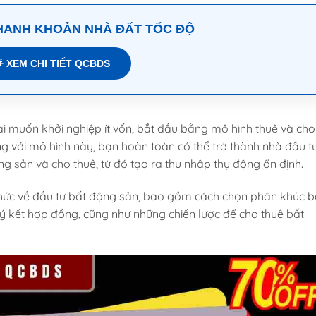
THANH KHOẢN NHÀ ĐẤT TỐC ĐỘ
 XEM CHI TIẾT QCBDS
i muốn khởi nghiệp ít vốn, bắt đầu bằng mô hình thuê và cho
ng với mô hình này, bạn hoàn toàn có thể trở thành nhà đầu t
ng sản và cho thuê, từ đó tạo ra thu nhập thụ động ổn định.
thức về đầu tư bất động sản, bao gồm cách chọn phân khúc b
ý kết hợp đồng, cũng như những chiến lược để cho thuê bất