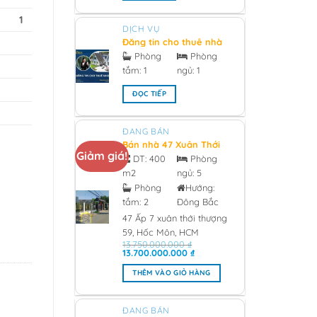
1
DỊCH VỤ
Đăng tin cho thuê nhà
chính chủ - 2026
Phòng
Phòng
tắm:
1
ngủ:
1
ĐỌC TIẾP
ĐANG BÁN
Bán nhà 47 Xuân Thới
Giảm giá!
Thượng 59, Hóc Môn
DT:
400
Phòng
0933473981 Giá 13 tỷ -
m2
ngủ:
5
2026
Phòng
Hướng:
tắm:
2
Đông Bắc
47 Ấp 7 xuân thới thượng
59, Hốc Môn, HCM
13.750.000.000
₫
Giá
Giá
13.700.000.000
₫
gốc
hiện
là:
tại
THÊM VÀO GIỎ HÀNG
13.750.000.000 ₫.
là:
13.700.000.000 ₫.
ĐANG BÁN