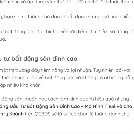
kiến thức và áp dụng vào thực tế là đã có thể đạt được thành
 tỷ, bạn sẽ trở thành nhà đầu tư bất động sản và sở hữu nhiều
 bất động sản, đặc biệt là về thời điểm, địa điểm và dòng tiề
uả.
 tư bất động sản đỉnh cao
ột thị trường đầy tiềm năng và lợi nhuận. Tuy nhiên, đối với
 thức chuyên sâu về bất động sản và không có ai hướng dẫn,
gặp nhiều khó khăn.
t động sản, muốn học cách làm kinh doanh hiệu quả nhưng
ăng Đầu Tư Bất Động Sản Đỉnh Cao – Mô Hình Thuê và Cho
nry Khánh
trên QCBDS sẽ là sự lựa chọn lý tưởng dành cho