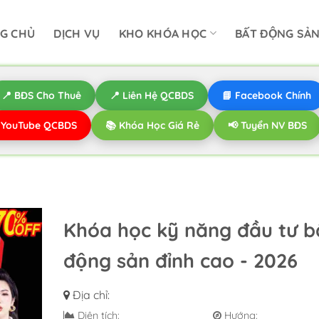
G CHỦ
DỊCH VỤ
KHO KHÓA HỌC
BẤT ĐỘNG SẢ
📍 BĐS Cho Thuê
📍 Liên Hệ QCBDS
📘 Facebook Chính
️ YouTube QCBDS
📚 Khóa Học Giá Rẻ
📢 Tuyển NV BĐS
Khóa học kỹ năng đầu tư bâ
động sản đỉnh cao - 2026
Địa chỉ:
Diện tích:
Hướng: