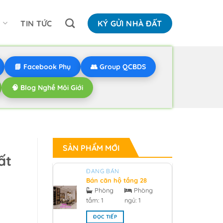
N
TIN TỨC
KÝ GỬI NHÀ ĐẤT
📘 Facebook Phụ
👥 Group QCBDS
🧠 Blog Nghề Môi Giới
SẢN PHẨM MỚI
́t
ĐANG BÁN
Bán căn hộ tầng 28
hướng bắc V1 sunrise
Phòng
Phòng
city South Tower
tắm:
1
ngủ:
1
0918955959 - 2026
ĐỌC TIẾP