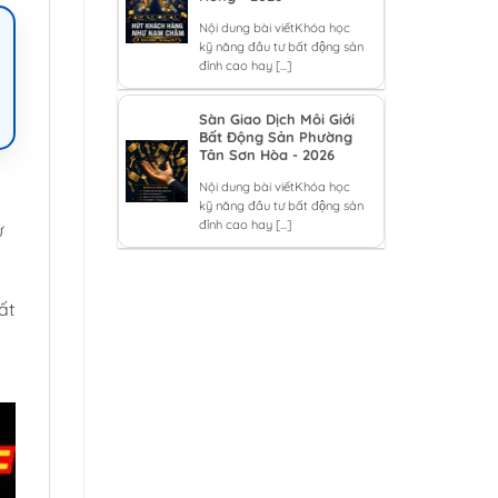
Nội dung bài viếtKhóa học
kỹ năng đầu tư bất động sản
đỉnh cao hay [...]
Sàn Giao Dịch Môi Giới
Bất Động Sản Phường
Tân Sơn Hòa - 2026
Nội dung bài viếtKhóa học
kỹ năng đầu tư bất động sản
đỉnh cao hay [...]
ư
ất