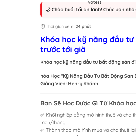
🌙 Chào buổi tối an lành! Chúc bạn nhậ
⏱️ Thời gian xem:
24 phút
Khóa học kỹ năng đầu tư 
trước tới giờ
Khóa học kỹ năng đầu tư bất động sản đ
hóa Học “Kỹ Năng Đầu Tư Bất Động Sản Đ
Giảng Viên: Henry Khánh
Bạn Sẽ Học Được Gì Từ Khóa học 
✅ Khởi nghiệp bằng mô hình thuê và cho th
triệu/tháng.
✅ Thành thạo mô hình mua và cho thuê lại