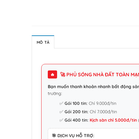
MÔ TẢ
🚀 PHỦ SÓNG NHÀ ĐẤT TOÀN MẠNG
🔥
Bạn muốn thanh khoản nhanh bất động sả
trường:
✅
Gói 100 tin:
Chỉ 9.000đ/tin
✅
Gói 200 tin:
Chỉ 7.000đ/tin
✅
Gói 400 tin:
Kịch sàn chỉ 5.000đ/tin
(
🎯 DỊCH VỤ HỖ TRỢ: