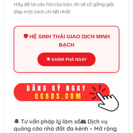
Hãy để lại câu hỏi của bạn, tôi sẽ cố gắng giải
đáp một cách chi tiết nhất.
🛡️ HỆ SINH THÁI GIAO DỊCH MINH
BẠCH
🌟 KHÁM PHÁ NGAY
🔔 Tư vấn pháp lý làm sổ👥 Dịch vụ
quảng cáo nhà đất đa kênh – Mở rộng