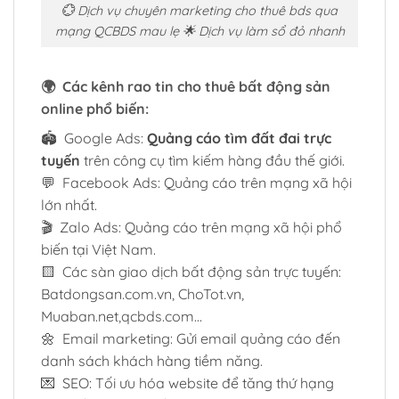
💮 Dịch vụ chuyên marketing cho thuê bds qua
mạng QCBDS mau lẹ 🌟 Dịch vụ làm sổ đỏ nhanh
🌍 Các kênh rao tin cho thuê bất động sản
online phổ biến:
🏟️ Google Ads:
Quảng cáo tìm đất đai trực
tuyến
trên công cụ tìm kiếm hàng đầu thế giới.
💬 Facebook Ads: Quảng cáo trên mạng xã hội
lớn nhất.
🎬 Zalo Ads: Quảng cáo trên mạng xã hội phổ
biến tại Việt Nam.
🟨 Các sàn giao dịch bất động sản trực tuyến:
Batdongsan.com.vn, ChoTot.vn,
Muaban.net,qcbds.com…
🌼 Email marketing: Gửi email quảng cáo đến
danh sách khách hàng tiềm năng.
💌 SEO: Tối ưu hóa website để tăng thứ hạng