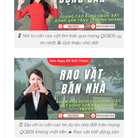
💈 Nơi tư vấn rao vặt tìm bds qua mạng QCBDS uy
tín nhất 📝 Giới thiệu nhà đất
⏰ Địa chỉ tư vấn rao tin dự án nhà đất trên mạng
QCBDS không mất tiền 🔥 Rao vặt bất động sản