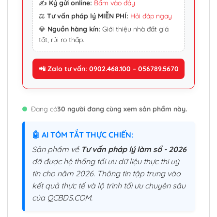
✍️
Ký gửi online:
Bấm vào đây
⚖️
Tư vấn pháp lý MIỄN PHÍ:
Hỏi đáp ngay
💎
Nguồn hàng kín:
Giới thiệu nhà đất giá
tốt, rủi ro thấp.
📲 Zalo tư vấn: 0902.468.100 – 056789.5670
Đang có
30 người đang cùng xem sản phẩm này.
🤖 AI TÓM TẮT THỰC CHIẾN:
Sản phẩm về
Tư vấn pháp lý làm sổ - 2026
đã được hệ thống tối ưu dữ liệu thực thi uý
tín cho năm 2026. Thông tin tập trung vào
kết quả thực tế và lộ trình tối ưu chuyên sâu
của QCBDS.COM.