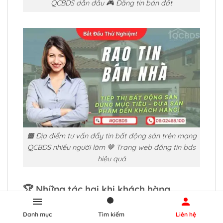
QCBDS dẫn đầu 🎮 Đăng tin bán đất
🟧 Địa điểm tư vấn đẩy tin bất động sản trên mạng
QCBDS nhiều người làm 🤎 Trang web đăng tin bds
hiệu quả
🏆
Những tác hại
khi khách hàng
không sử dụng dịch vụ quảng cáo bán
nhà qua mạng
Danh mục
Tìm kiếm
Liên hệ