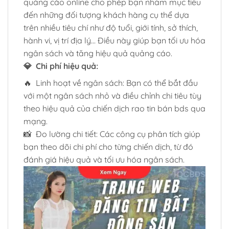
quảng cáo online cho phép bạn nhắm mục tiêu
đến những đối tượng khách hàng cụ thể dựa
trên nhiều tiêu chí như độ tuổi, giới tính, sở thích,
hành vi, vị trí địa lý… Điều này giúp bạn tối ưu hóa
ngân sách và tăng hiệu quả quảng cáo.
💎 Chi phí hiệu quả:
🔥 Linh hoạt về ngân sách: Bạn có thể bắt đầu
với một ngân sách nhỏ và điều chỉnh chi tiêu tùy
theo hiệu quả của chiến dịch rao tin bán bds qua
mạng.
📸 Đo lường chi tiết: Các công cụ phân tích giúp
bạn theo dõi chi phí cho từng chiến dịch, từ đó
đánh giá hiệu quả và tối ưu hóa ngân sách.