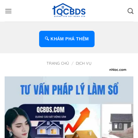
Bỏ
qua
nội
dung
🔍 KHÁM PHÁ THÊM
TRANG CHỦ
/
DỊCH VỤ