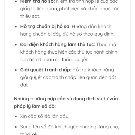
Kiểm tra hồ sơ:
Kiểm tra tính hợp lệ của các
giấy tờ liên quan, phát hiện và khắc phục các
thiếu sót.
Hỗ trợ chuẩn bị hồ sơ:
Hướng dẫn khách
hàng chuẩn bị đầy đủ hồ sơ theo quy định.
Đại diện khách hàng làm thủ tục:
Thay mặt
khách hàng thực hiện các thủ tục hành chính
tại các cơ quan có thẩm quyền.
Giải quyết tranh chấp:
Hỗ trợ khách hàng
giải quyết các tranh chấp liên quan đến đất
đai.
Những trường hợp cần sử dụng dịch vụ tư vấn
pháp lý làm sổ đỏ:
Xin cấp sổ đỏ lần đầu.
Sang tên sổ đỏ khi chuyển nhượng, tặng cho,
thừa kế.