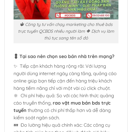
🔱 Công ty tư vấn chạy marketing cho thuê bds
trực tuyến QCBDS nhiều người làm 🔶 Dịch vụ làm
thủ tục sang tên sổ đỏ
💈 Tại sao nên chọn seo bán nhà trên mạng?
✨ Tiếp cận khách hàng rộng rãi: Với lượng
người dùng internet ngày càng tăng, quảng cáo
online giúp bạn tiếp cận đến hàng triệu khách
hàng tiềm năng chỉ với một vài cú click chuột.
🔆 Chi phí hiệu quả: So với các hình thức quảng
cáo truyền thống,
rao vặt mua bán bds trực
tuyến
thường có chi phí thấp hơn và dễ dàng
kiểm soát ngân sách.
💤 Đo lường hiệu quả chính xác: Các công cụ