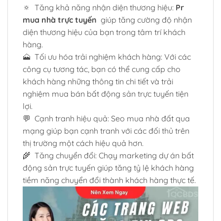
🔅 Tăng khả năng nhận diện thương hiệu:
Pr
mua nhà trực tuyến
giúp tăng cường độ nhận
diện thương hiệu của bạn trong tâm trí khách
hàng.
🗻 Tối ưu hóa trải nghiệm khách hàng: Với các
công cụ tương tác, bạn có thể cung cấp cho
khách hàng những thông tin chi tiết và trải
nghiệm mua bán bất động sản trực tuyến tiện
lợi.
💬 Cạnh tranh hiệu quả: Seo mua nhà đất qua
mạng giúp bạn cạnh tranh với các đối thủ trên
thị trường một cách hiệu quả hơn.
🌾 Tăng chuyển đổi: Chạy marketing dự án bất
động sản trực tuyến giúp tăng tỷ lệ khách hàng
tiềm năng chuyển đổi thành khách hàng thực tế.