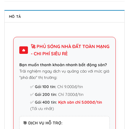
MÔ TẢ
🚀 PHỦ SÓNG NHÀ ĐẤT TOÀN MẠNG
🔥
- CHI PHÍ SIÊU RẺ
Bạn muốn thanh khoản nhanh bất động sản?
Trải nghiệm ngay dịch vụ quảng cáo với mức giá
"phá đảo" thị trường:
✅
Gói 100 tin:
Chỉ 9.000đ/tin
✅
Gói 200 tin:
Chỉ 7.000đ/tin
✅
Gói 400 tin:
Kịch sàn chỉ 5.000đ/tin
(Tối ưu nhất)
🎯 DỊCH VỤ HỖ TRỢ: