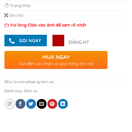
Trạng thái:
Ghi chú:
(*) Vui lòng Click vào ảnh để xem rõ nhất
GỌI NGAY
ĐĂNG KÝ
MUA NGAY
Gọi điện xác nhận và giao hàng tận nơi
SKU:
tu-van-phap-ly-lam-so
Danh mục:
Dịch vụ