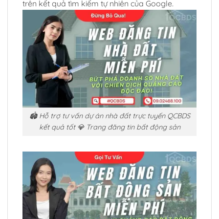
trên kết quả tìm kiếm tự nhiên của Google.
🏟️ Hỗ trợ tư vấn dự án nhà đất trực tuyến QCBDS
kết quả tốt 💎 Trang đăng tin bất động sản