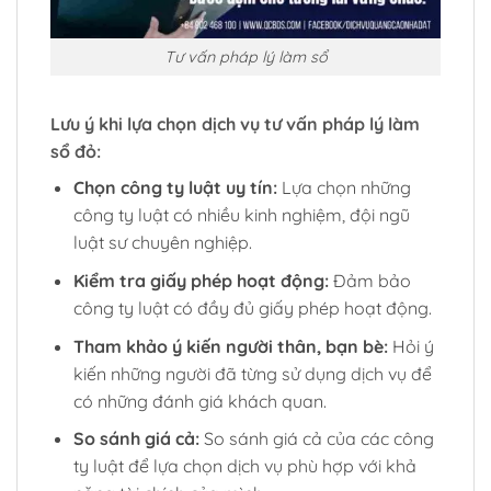
Tư vấn pháp lý làm sổ
Lưu ý khi lựa chọn dịch vụ tư vấn pháp lý làm
sổ đỏ:
Chọn công ty luật uy tín:
Lựa chọn những
công ty luật có nhiều kinh nghiệm, đội ngũ
luật sư chuyên nghiệp.
Kiểm tra giấy phép hoạt động:
Đảm bảo
công ty luật có đầy đủ giấy phép hoạt động.
Tham khảo ý kiến người thân, bạn bè:
Hỏi ý
kiến những người đã từng sử dụng dịch vụ để
có những đánh giá khách quan.
So sánh giá cả:
So sánh giá cả của các công
ty luật để lựa chọn dịch vụ phù hợp với khả