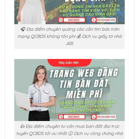
🎧 Địa điểm chuyên quảng cáo cần tìm bds trên
mạng QCBDS không tốn phí 💰 Dịch vụ giấy tờ nhà
đất
👍 Địa điểm chuyên tư vấn mua bán đất đai trực
tuyến QCBDS tối ưu nhất 🕧 Dịch vụ công chứng nhà