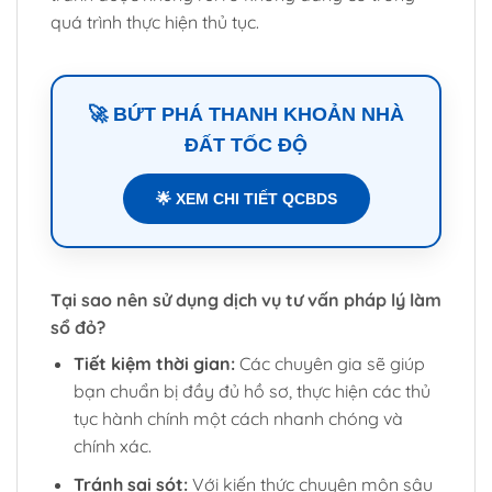
quá trình thực hiện thủ tục.
🚀 BỨT PHÁ THANH KHOẢN NHÀ
ĐẤT TỐC ĐỘ
🌟 XEM CHI TIẾT QCBDS
Tại sao nên sử dụng dịch vụ tư vấn pháp lý làm
sổ đỏ?
Tiết kiệm thời gian:
Các chuyên gia sẽ giúp
bạn chuẩn bị đầy đủ hồ sơ, thực hiện các thủ
tục hành chính một cách nhanh chóng và
chính xác.
Tránh sai sót:
Với kiến thức chuyên môn sâu