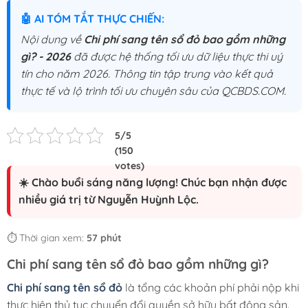
🤖 AI TÓM TẮT THỰC CHIẾN:
Nội dung về
Chi phí sang tên sổ đỏ bao gồm những
gì? - 2026
đã được hệ thống tối ưu dữ liệu thực thi uý
tín cho năm 2026. Thông tin tập trung vào kết quả
thực tế và lộ trình tối ưu chuyên sâu của QCBDS.COM.
☀️ Chào buổi sáng năng lượng! Chúc bạn nhận được
nhiều giá trị từ Nguyễn Huỳnh Lộc.
⏱️ Thời gian xem:
57 phút
Chi phí sang tên sổ đỏ bao gồm những gì?
Chi phí sang tên sổ đỏ
là tổng các khoản phí phải nộp khi
thực hiện thủ tục chuyển đổi quyền sở hữu bất động sản.