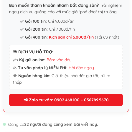
Bạn muốn thanh khoản nhanh bất động sản?
Trải nghiệm
ngay dịch vụ quảng cáo với mức giá "phá đảo" thị trường:
✅
Gói 100 tin:
Chỉ 9.000đ/tin
✅
Gói 200 tin:
Chỉ 7.000đ/tin
✅
Gói 400 tin:
Kịch sàn chỉ 5.000đ/tin
(Tối ưu nhất)
🎯 DỊCH VỤ HỖ TRỢ:
✍️
Ký gửi online:
Bấm vào đây
⚖️
Tư vấn pháp lý MIỄN PHÍ:
Hỏi đáp ngay
💎
Nguồn hàng kín:
Giới thiệu nhà đất giá tốt, rủi ro
thấp.
📲 Zalo tư vấn: 0902.468.100 – 056789.5670
Đang có
22 người đang cùng xem bài viết này.