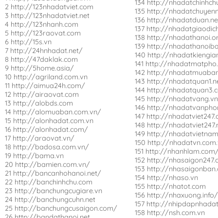
134 http://nhadatchinhch
2 http://123nhadatviet.com
135 http://nhadatchuyen
3 http://123nhadatviet.net
136 http://nhadatduan.ne
4 http://123nhanh.com
137 http://nhadatgiaodi
5 http://123raovat.com
138 http://nhadathanoi.o
6 http://15s.vn
139 http://nhadathanoib
7 http://24hnhadat.net/
140 http://nhadatkiengia
8 http://47daklak.com
141 http://nhadatmatpho
9 http://5home.asia/
142 http://nhadatmuaban
10 http://agriland.com.vn
143 http://nhadatquan1.n
11 http://aimua24h.com/
144 http://nhadatquan3.
12 http://airaovat.com
145 http://nhadatvang.v
13 http://alobds.com
146 http://nhadatvanpho
14 http://alomuaban.com.vn/
147 http://nhadatviet247
15 http://alonhadat.com.vn
148 http://nhadatviet247.
16 http://alonhadat.com/
149 http://nhadatvietna
17 http://araovat.vn/
150 http://nhadatvn.com
18 http://badosa.com.vn/
151 http://nhanhlam.com
19 http://bama.vn
152 http://nhasaigon247
20 http://bamien.com.vn/
153 http://nhasaigonban
21 http://bancanhohanoi.net/
154 http://nhaso.vn
22 http://banchinhchu.com
155 http://nhatot.com
23 http://banchungcugiare.vn
156 http://nhaxuong.info
24 http://banchungcuhn.net
157 http://nhipdapnhada
25 http://banchungcusaigon.com/
158 http://nsh.com.vn
26 http://bandathanoi.net