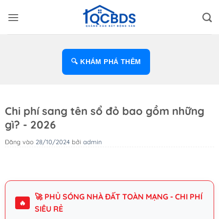
Bỏ
qua
nội
dung
🔍 KHÁM PHÁ THÊM
Chi phí sang tên sổ đỏ bao gồm những
gì? - 2026
Đăng vào
28/10/2024
bởi
admin
🚀 PHỦ SÓNG NHÀ ĐẤT TOÀN MẠNG - CHI PHÍ
🔥
SIÊU RẺ