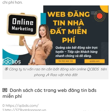
chi phí hơn.
🏵️ Công ty tư vấn rao tin cần bất động sản online QCBDS tiên
phong 🎶 Rao vặt nhà đất
💌
Danh sách các trang web đăng tin bđs
miễn phí
0 https://qcbds.com/
1 http://123batdongsan.vn