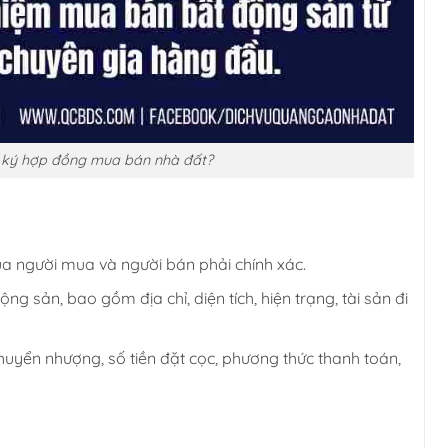
i ký hợp đồng mua bán nhà đất?
của người mua và người bán phải chính xác.
ộng sản, bao gồm địa chỉ, diện tích, hiện trạng, tài sản đi
 chuyển nhượng, số tiền đặt cọc, phương thức thanh toán,