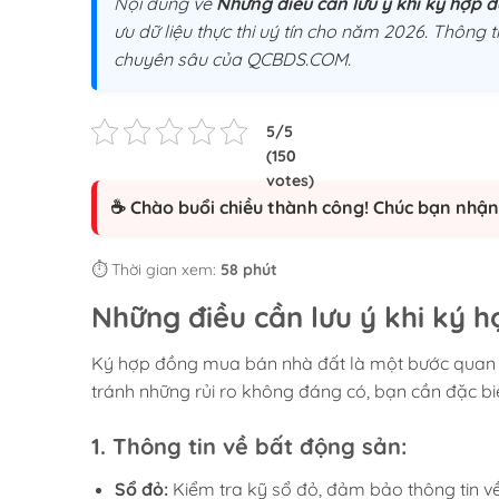
Nội dung về
Những điều cần lưu ý khi ký hợp
ưu dữ liệu thực thi uý tín cho năm 2026. Thông ti
chuyên sâu của QCBDS.COM.
☕ Chào buổi chiều thành công! Chúc bạn nhận 
⏱️ Thời gian xem:
58 phút
Những điều cần lưu ý khi ký 
Ký hợp đồng mua bán nhà đất là một bước quan t
tránh những rủi ro không đáng có, bạn cần đặc biệ
1.
Thông tin về bất động sản:
Sổ đỏ:
Kiểm tra kỹ sổ đỏ, đảm bảo thông tin về di