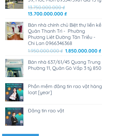
13.750.000.000
₫
Giá
Giá
13.700.000.000
₫
gốc
hiện
Bán nhà chính chủ Biệt thự liền kề
là:
tại
Quân Thanh Trì - Phường
13.750.000.000 ₫.
là:
Phương Liêt Đường Tân Triều -
13.700.000.000 ₫.
Chi Lan 0966346368
Giá
Giá
1.950.000.000
₫
1.850.000.000
₫
gốc
hiện
Bán nhà 637/61/45 Quang Trung
là:
tại
Phường 11, Quân Gò Vấp 3 tỷ 850
1.950.000.000 ₫.
là:
1.850.000.000 ₫
Phần mềm đăng tin rao vặt hàng
loạt [year]
Đăng tin rao vặt