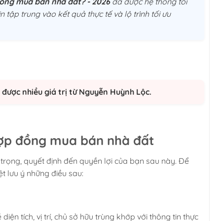
 đồng mua bán nhà đất? - 2026
đã được hệ thống tối
n tập trung vào kết quả thực tế và lộ trình tối ưu
được nhiều giá trị từ Nguyễn Huỳnh Lộc.
hợp đồng mua bán nhà đất
rọng, quyết định đến quyền lợi của bạn sau này. Để
t lưu ý những điều sau:
ện tích, vị trí, chủ sở hữu trùng khớp với thông tin thực