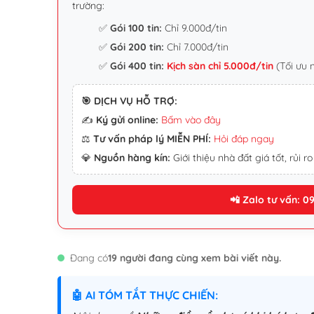
trường:
✅
Gói 100 tin:
Chỉ 9.000đ/tin
✅
Gói 200 tin:
Chỉ 7.000đ/tin
✅
Gói 400 tin:
Kịch sàn chỉ 5.000đ/tin
(Tối ưu 
🎯 DỊCH VỤ HỖ TRỢ:
✍️
Ký gửi online:
Bấm vào đây
⚖️
Tư vấn pháp lý MIỄN PHÍ:
Hỏi đáp ngay
💎
Nguồn hàng kín:
Giới thiệu nhà đất giá tốt, rủi ro
📲 Zalo tư vấn: 0
Đang có
19 người đang cùng xem bài viết này.
🤖 AI TÓM TẮT THỰC CHIẾN: