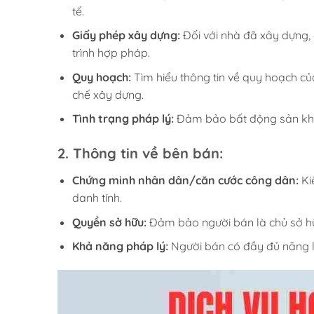
tế.
Giấy phép xây dựng:
Đối với nhà đã xây dựng,
trình hợp pháp.
Quy hoạch:
Tìm hiểu thông tin về quy hoạch củ
chế xây dựng.
Tình trạng pháp lý:
Đảm bảo bất động sản khôn
2.
Thông tin về bên bán:
Chứng minh nhân dân/căn cước công dân:
Ki
danh tính.
Quyền sở hữu:
Đảm bảo người bán là chủ sở h
Khả năng pháp lý:
Người bán có đầy đủ năng lự