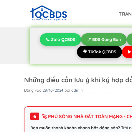
Bỏ
qua
TRAN
nội
dung
📞 Zalo QCBDS
📍 BĐS Đang Bán
🎥 TikTok QCBDS
▶
Những điều cần lưu ý khi ký hợp 
Đăng vào
28/10/2024
bởi
admin
🚀 PHỦ SÓNG NHÀ ĐẤT TOÀN MẠNG - CHI
🔥
Bạn muốn thanh khoản nhanh bất động sản?
Trải n