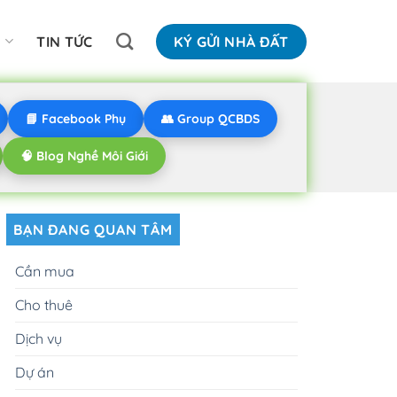
N
TIN TỨC
KÝ GỬI NHÀ ĐẤT
📘 Facebook Phụ
👥 Group QCBDS
🧠 Blog Nghề Môi Giới
BẠN ĐANG QUAN TÂM
Cần mua
Cho thuê
Dịch vụ
Dự án