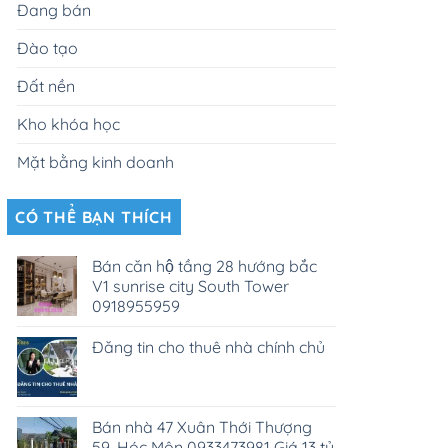
Đang bán
Đào tạo
Đất nền
Kho khóa học
Mặt bằng kinh doanh
CÓ THỂ BẠN THÍCH
Bán căn hộ tầng 28 hướng bắc
V1 sunrise city South Tower
0918955959
Đăng tin cho thuê nhà chính chủ
Bán nhà 47 Xuân Thới Thượng
59, Hóc Môn 0933473981 Giá 13 tỷ