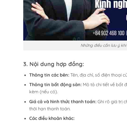
Những điều cần lưu ý kh
3.
Nội dung hợp đồng:
Thông tin các bên:
Tên, địa chỉ, số điện thoại 
Thông tin bất động sản:
Mô tả chi tiết về bất đ
kèm (nếu có).
Giá cả và hình thức thanh toán:
Ghi rõ giá trị
thời hạn thanh toán.
Các điều khoản khác: