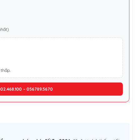
nhất)
 thấp.
902.468.100 – 056789.5670