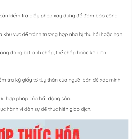
 cần kiểm tra giấy phép xây dựng để đảm bảo công
a khu vực để tránh trường hợp nhà bị thu hồi hoặc hạn
g đang bị tranh chấp, thế chấp hoặc kê biên.
ểm tra kỹ giấy tờ tùy thân của người bán để xác minh
ữu hợp pháp của bất động sản.
c hành vi dân sự để thực hiện giao dịch.