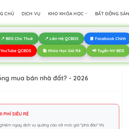
G CHỦ
DỊCH VỤ
KHO KHÓA HỌC
BẤT ĐỘNG SẢ
📍 BĐS Cho Thuê
📍 Liên Hệ QCBDS
📘 Facebook Chính
️ YouTube QCBDS
📚 Khóa Học Giá Rẻ
📢 Tuyển NV BĐS
đồng mua bán nhà đất? - 2026
 PHÍ SIÊU RẺ
ghiệm ngay dịch vụ quảng cáo với mức giá "phá đảo" thị