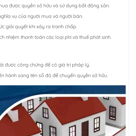
mua được quyền sở hữu và sử dụng bất động sản.
ghĩa vụ của người mua và người bán.
c giải quyết khi xảy ra tranh chấp.
ách nhiệm thanh toán các loại phí và thuế phát sinh.
được công chứng để có giá trị pháp lý.
tiến hành sang tên sổ đỏ để chuyển quyền sở hữu.