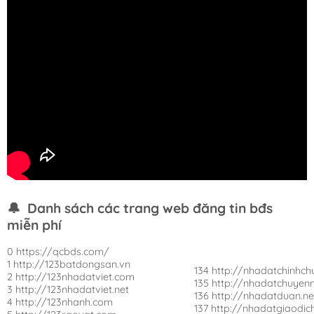
🔔
Danh sách các trang web đăng tin bđs
miễn phí
0 https://qcbds.com/
1 http://123batdongsan.vn
134 http://nhadatchinhch
2 http://123nhadatviet.com
135 http://nhadatchuyen
3 http://123nhadatviet.net
136 http://nhadatduan.ne
4 http://123nhanh.com
137 http://nhadatgiaodi