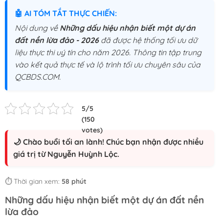
🤖 AI TÓM TẮT THỰC CHIẾN:
Nội dung về
Những dấu hiệu nhận biết một dự án
đất nền lừa đảo - 2026
đã được hệ thống tối ưu dữ
liệu thực thi uý tín cho năm 2026. Thông tin tập trung
vào kết quả thực tế và lộ trình tối ưu chuyên sâu của
QCBDS.COM.
🌙 Chào buổi tối an lành! Chúc bạn nhận được nhiều
giá trị từ Nguyễn Huỳnh Lộc.
⏱️ Thời gian xem:
58 phút
Những dấu hiệu nhận biết một dự án đất nền
lừa đảo