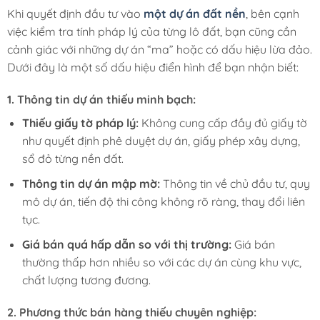
Khi quyết định đầu tư vào
một dự án đất nền
, bên cạnh
việc kiểm tra tính pháp lý của từng lô đất, bạn cũng cần
cảnh giác với những dự án “ma” hoặc có dấu hiệu lừa đảo.
Dưới đây là một số dấu hiệu điển hình để bạn nhận biết:
1.
Thông tin dự án thiếu minh bạch:
Thiếu giấy tờ pháp lý:
Không cung cấp đầy đủ giấy tờ
như quyết định phê duyệt dự án, giấy phép xây dựng,
sổ đỏ từng nền đất.
Thông tin dự án mập mờ:
Thông tin về chủ đầu tư, quy
mô dự án, tiến độ thi công không rõ ràng, thay đổi liên
tục.
Giá bán quá hấp dẫn so với thị trường:
Giá bán
thường thấp hơn nhiều so với các dự án cùng khu vực,
chất lượng tương đương.
2.
Phương thức bán hàng thiếu chuyên nghiệp: