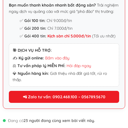
Bạn muốn thanh khoản nhanh bất động sản?
Trải nghiệm
ngay dịch vụ quảng cáo với mức giá "phá đảo" thị trường:
✅
Gói 100 tin:
Chỉ 9.000đ/tin
✅
Gói 200 tin:
Chỉ 7.000đ/tin
✅
Gói 400 tin:
Kịch sàn chỉ 5.000đ/tin
(Tối ưu nhất)
🎯 DỊCH VỤ HỖ TRỢ:
✍️
Ký gửi online:
Bấm vào đây
⚖️
Tư vấn pháp lý MIỄN PHÍ:
Hỏi đáp ngay
💎
Nguồn hàng kín:
Giới thiệu nhà đất giá tốt, rủi ro
thấp.
📲 Zalo tư vấn: 0902.468.100 – 056789.5670
Đang có
23 người đang cùng xem bài viết này.