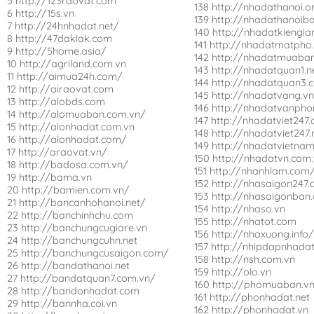
5 http://123raovat.com
138 http://nhadathanoi.o
6 http://15s.vn
139 http://nhadathanoib
7 http://24hnhadat.net/
140 http://nhadatkiengia
8 http://47daklak.com
141 http://nhadatmatpho
9 http://5home.asia/
142 http://nhadatmuaban
10 http://agriland.com.vn
143 http://nhadatquan1.n
11 http://aimua24h.com/
144 http://nhadatquan3.
12 http://airaovat.com
145 http://nhadatvang.v
13 http://alobds.com
146 http://nhadatvanpho
14 http://alomuaban.com.vn/
147 http://nhadatviet247
15 http://alonhadat.com.vn
148 http://nhadatviet247.
16 http://alonhadat.com/
149 http://nhadatvietna
17 http://araovat.vn/
150 http://nhadatvn.com
18 http://badosa.com.vn/
151 http://nhanhlam.com
19 http://bama.vn
152 http://nhasaigon247
20 http://bamien.com.vn/
153 http://nhasaigonban
21 http://bancanhohanoi.net/
154 http://nhaso.vn
22 http://banchinhchu.com
155 http://nhatot.com
23 http://banchungcugiare.vn
156 http://nhaxuong.info
24 http://banchungcuhn.net
157 http://nhipdapnhada
25 http://banchungcusaigon.com/
158 http://nsh.com.vn
26 http://bandathanoi.net
159 http://olo.vn
27 http://bandatquan7.com.vn/
160 http://phomuaban.v
28 http://bandonhadat.com
161 http://phonhadat.net
29 http://bannha.coi.vn
162 http://phonhadat.vn