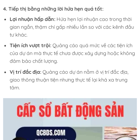
4.
Tiếp thị bằng những lời hứa hẹn quá tốt:
Lợi nhuận hấp dẫn:
Hứa hẹn lợi nhuận cao trong thời
gian ngắn, thậm chí gấp nhiều lần so với các kênh đầu
tư khác.
Tiện ích vượt trội:
Quảng cáo quá mức về các tiện ích
của dự án mà thực tế chưa được xây dựng hoặc không
đảm bảo chất lượng.
Vị trí đắc địa:
Quảng cáo dự án nằm ở vị trí đắc địa,
giao thông thuận tiện nhưng thực tế lại khá xa trung
tâm.