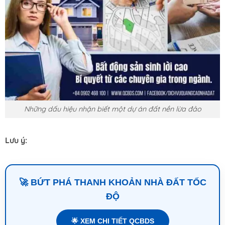
Những dấu hiệu nhận biết một dự án đất nền lừa đảo
Lưu ý:
🚀 BỨT PHÁ THANH KHOẢN NHÀ ĐẤT TỐC
ĐỘ
🌟 XEM CHI TIẾT QCBDS