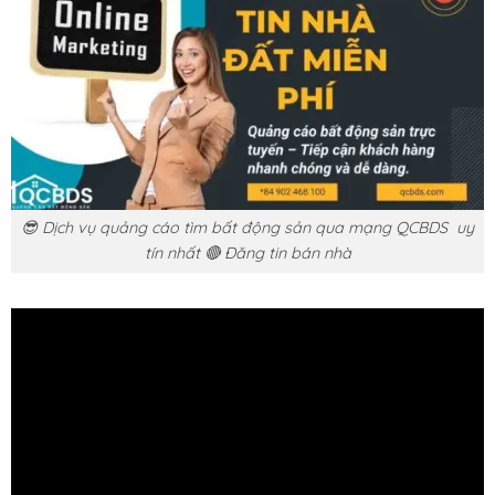
😎 Dịch vụ quảng cáo tìm bất động sản qua mạng QCBDS uy
tín nhất 🔴 Đăng tin bán nhà