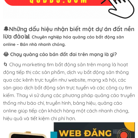
🔔Những dấu hiệu nhận biết một dự án đất nền
lừa đảo📊
Chuyên nghiệp hóa quảng cáo bất động sản
online – Bán nhà nhanh chóng.
😂 Chạy quảng cáo bán đất đai trên mạng là gì?
🌀 Chạy marketing tìm bất động sản trên mạng là hoạt
động tiếp thị các sản phẩm, dịch vụ bất động sản thông
qua các kênh trực tuyến như website, mạng xã hội, các
sàn giao dịch bất động sản trực tuyến và các công cụ tìm
kiếm. Thay vì sử dụng các phương pháp quảng cáo truyền
thống như báo chí, truyền hình, bảng hiệu, quảng cáo
online giúp tiếp cận khách hàng một cách nhanh chóng,
hiệu quả và tiết kiệm chi phí hơn.