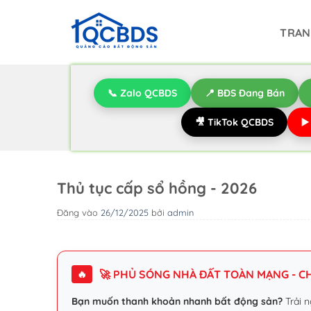
Bỏ
qua
TRAN
nội
dung
📞 Zalo QCBDS
📍 BĐS Đang Bán
🎥 TikTok QCBDS
▶
Thủ tục cấp sổ hồng - 2026
Đăng vào
26/12/2025
bởi
admin
🚀 PHỦ SÓNG NHÀ ĐẤT TOÀN MẠNG - CHI
🔥
Bạn muốn thanh khoản nhanh bất động sản?
Trải n