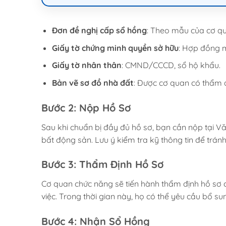
Đơn đề nghị cấp sổ hồng
: Theo mẫu của cơ q
Giấy tờ chứng minh quyền sở hữu
: Hợp đồng m
Giấy tờ nhân thân
: CMND/CCCD, sổ hộ khẩu.
Bản vẽ sơ đồ nhà đất
: Được cơ quan có thẩm 
Bước 2: Nộp Hồ Sơ
Sau khi chuẩn bị đầy đủ hồ sơ, bạn cần nộp tại 
bất động sản. Lưu ý kiểm tra kỹ thông tin để tránh 
Bước 3: Thẩm Định Hồ Sơ
Cơ quan chức năng sẽ tiến hành thẩm định hồ sơ c
việc. Trong thời gian này, họ có thể yêu cầu bổ su
Bước 4: Nhận Sổ Hồng