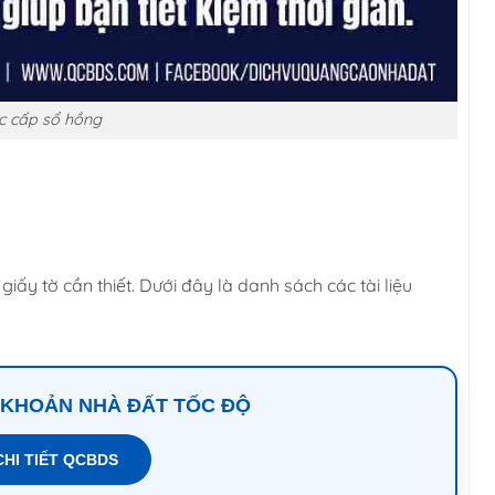
c cấp sổ hồng
iấy tờ cần thiết. Dưới đây là danh sách các tài liệu
 KHOẢN NHÀ ĐẤT TỐC ĐỘ
CHI TIẾT QCBDS