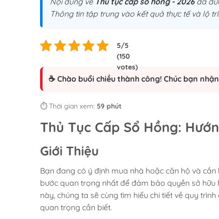
Nội dung về
Thủ tục cấp sổ hồng - 2026
đã đượ
Thông tin tập trung vào kết quả thực tế và lộ 
☕ Chào buổi chiều thành công! Chúc bạn nhận 
⏱️ Thời gian xem:
59 phút
Thủ Tục Cấp Sổ Hồng: Hướng
Giới Thiệu
Bạn đang có ý định mua nhà hoặc căn hộ và cần b
bước quan trọng nhất để đảm bảo quyền sở hữu hợ
này, chúng ta sẽ cùng tìm hiểu chi tiết về quy trì
quan trọng cần biết.