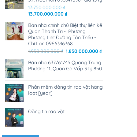
13.750.000.000
₫
Giá
Giá
13.700.000.000
₫
gốc
hiện
Bán nhà chính chủ Biệt thự liền kề
là:
tại
Quân Thanh Trì - Phường
13.750.000.000 ₫.
là:
Phương Liêt Đường Tân Triều -
13.700.000.000 ₫.
Chi Lan 0966346368
Giá
Giá
1.950.000.000
₫
1.850.000.000
₫
gốc
hiện
Bán nhà 637/61/45 Quang Trung
là:
tại
Phường 11, Quân Gò Vấp 3 tỷ 850
1.950.000.000 ₫.
là:
1.850.000.000 ₫
Phần mềm đăng tin rao vặt hàng
loạt [year]
Đăng tin rao vặt