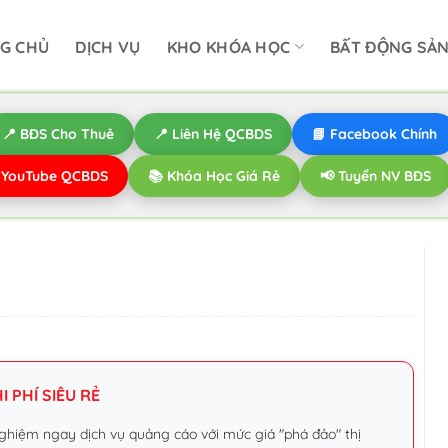
G CHỦ
DỊCH VỤ
KHO KHÓA HỌC
BẤT ĐỘNG SẢ
📍 BĐS Cho Thuê
📍 Liên Hệ QCBDS
📘 Facebook Chính
️ YouTube QCBDS
📚 Khóa Học Giá Rẻ
📢 Tuyển NV BĐS
 PHÍ SIÊU RẺ
ghiệm ngay dịch vụ quảng cáo với mức giá "phá đảo" thị