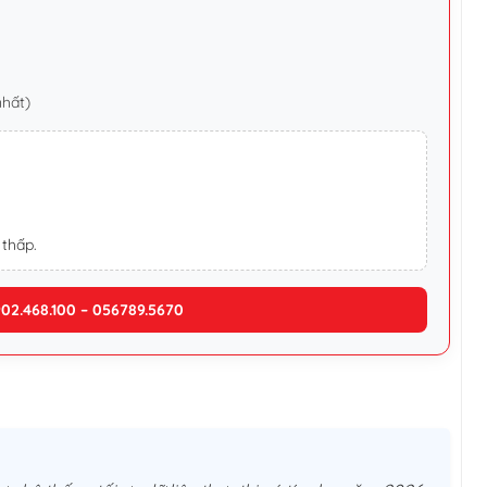
nhất)
 thấp.
902.468.100 – 056789.5670