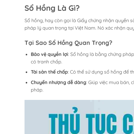
Sổ Hồng Là Gì?
Sổ hồng, hay còn gọi là Giấy chứng nhận quyền sở
pháp lý quan trọng tại Việt Nam. Nó xác nhận quy
Tại Sao Sổ Hồng Quan Trọng?
Bảo vệ quyền lợi
: Sổ hồng là bằng chứng pháp 
có tranh chấp.
Tài sản thế chấp
: Có thể sử dụng sổ hồng để 
Chuyển nhượng dễ dàng
: Giúp việc mua bán,
pháp.