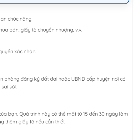
uan chức năng.
ua bán, giấy tờ chuyển nhượng, v.v.
quyền xác nhận.
Văn phòng đăng ký đất đai hoặc UBND cấp huyện nơi có
sai sót.
ủa bạn. Quá trình này có thể mất từ 15 đến 30 ngày làm
ng thêm giấy tờ nếu cần thiết.