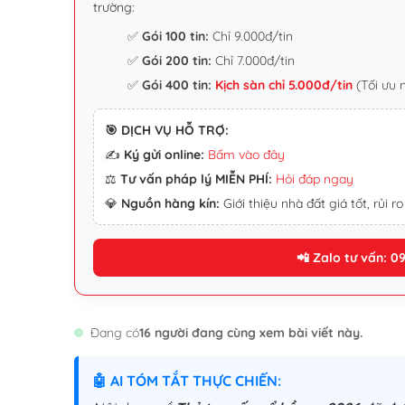
trường:
✅
Gói 100 tin:
Chỉ 9.000đ/tin
✅
Gói 200 tin:
Chỉ 7.000đ/tin
✅
Gói 400 tin:
Kịch sàn chỉ 5.000đ/tin
(Tối ưu 
🎯 DỊCH VỤ HỖ TRỢ:
✍️
Ký gửi online:
Bấm vào đây
⚖️
Tư vấn pháp lý MIỄN PHÍ:
Hỏi đáp ngay
💎
Nguồn hàng kín:
Giới thiệu nhà đất giá tốt, rủi ro
📲 Zalo tư vấn: 0
Đang có
16 người đang cùng xem bài viết này.
🤖 AI TÓM TẮT THỰC CHIẾN: