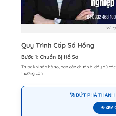
Thủ tụ
Quy Trình Cấp Sổ Hồng
Bước 1: Chuẩn Bị Hồ Sơ
Trước khi nộp hồ sơ, bạn cần chuẩn bị đầy đủ các g
thường cần:
🚀 BỨT PHÁ THANH
🌟 XEM 