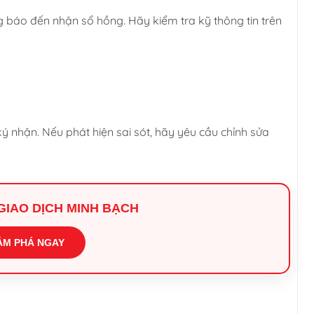
 báo đến nhận sổ hồng. Hãy kiểm tra kỹ thông tin trên
ký nhận. Nếu phát hiện sai sót, hãy yêu cầu chỉnh sửa
I GIAO DỊCH MINH BẠCH
ÁM PHÁ NGAY