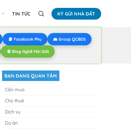
N
TIN TỨC
KÝ GỬI NHÀ ĐẤT
📘 Facebook Phụ
👥 Group QCBDS
🧠 Blog Nghề Môi Giới
BẠN ĐANG QUAN TÂM
Cần mua
Cho thuê
Dịch vụ
Dự án