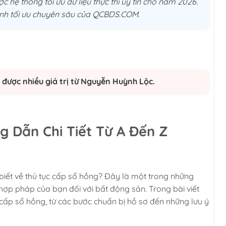
c hệ thống tối ưu dữ liệu thực thi uý tín cho năm 2026.
trình tối ưu chuyên sâu của QCBDS.COM.
được nhiều giá trị từ Nguyễn Huỳnh Lộc.
 Dẫn Chi Tiết Từ A Đến Z
iết về thủ tục cấp sổ hồng? Đây là một trong những
p pháp của bạn đối với bất động sản. Trong bài viết
nh cấp sổ hồng, từ các bước chuẩn bị hồ sơ đến những lưu ý