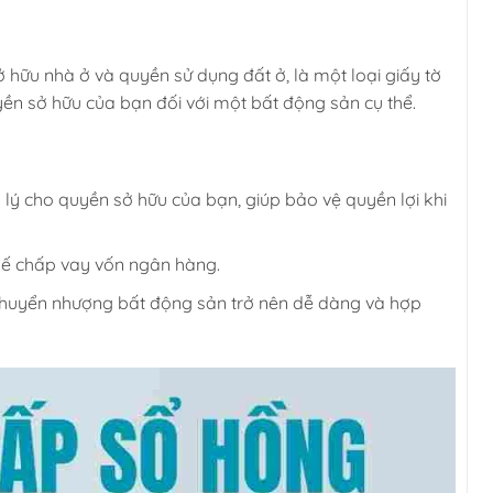
 hữu nhà ở và quyền sử dụng đất ở, là một loại giấy tờ
ền sở hữu của bạn đối với một bất động sản cụ thể.
lý cho quyền sở hữu của bạn, giúp bảo vệ quyền lợi khi
thế chấp vay vốn ngân hàng.
 chuyển nhượng bất động sản trở nên dễ dàng và hợp