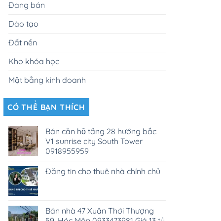
Đang bán
Đào tạo
Đất nền
Kho khóa học
Mặt bằng kinh doanh
CÓ THỂ BẠN THÍCH
Bán căn hộ tầng 28 hướng bắc
V1 sunrise city South Tower
0918955959
Đăng tin cho thuê nhà chính chủ
Bán nhà 47 Xuân Thới Thượng
59, Hóc Môn 0933473981 Giá 13 tỷ