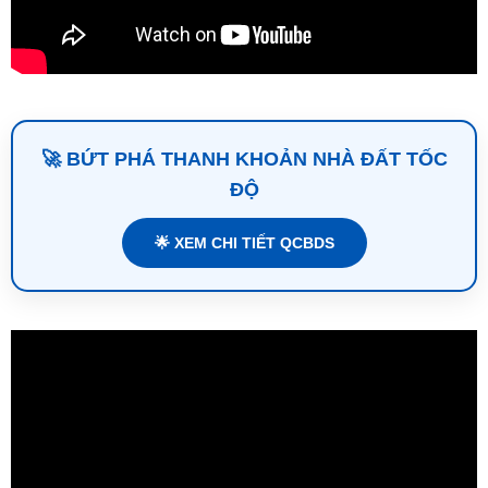
🚀 BỨT PHÁ THANH KHOẢN NHÀ ĐẤT TỐC
ĐỘ
🌟 XEM CHI TIẾT QCBDS