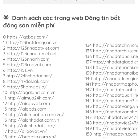
🌟
Danh sách các trang web Đăng tin bất
đông sản miễn phí
0 https://qcbds.com/
1 http://123batdongsan.vn
134 http://nhadatchinhch
2 http://123nhadatviet.com
135 http://nhadatchuyen
3 http://123nhadatviet.net
136 http://nhadatduan.ne
4 http://123nhanh.com
137 http://nhadatgiaodi
5 http://123raovat.com
138 http://nhadathanoi.o
6 http://15s.vn
139 http://nhadathanoib
7 http://24hnhadat.net/
140 http://nhadatkiengia
8 http://47daklak.com
141 http://nhadatmatpho
9 http://5home.asia/
142 http://nhadatmuaban
10 http://agriland.com.vn
143 http://nhadatquan1.n
11 http://aimua24h.com/
144 http://nhadatquan3.
12 http://airaovat.com
145 http://nhadatvang.v
13 http://alobds.com
146 http://nhadatvanpho
14 http://alomuaban.com.vn/
147 http://nhadatviet247
15 http://alonhadat.com.vn
148 http://nhadatviet247.
16 http://alonhadat.com/
149 http://nhadatvietna
17 http://araovat.vn/
150 http://nhadatvn.com
18 http://badosa.com.vn/