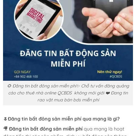
🌻 Đăng tin bất đông sản miễn phí✨ Chỗ tư vấn đăng quảng
cáo cho thuê nhà online QCBDS không môi giới ❤️ Đang tin
rao vặt mua bán bds miễn phí
🌷
Đăng tin bất đông sản miễn phí
qua mạng là gì?
🎥
Đăng tin bất đông sản miễn phí
qua mạng là hoạt