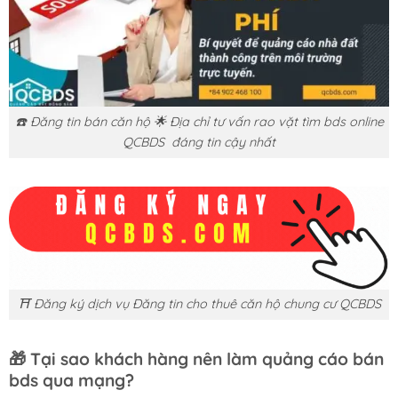
☎️ Đăng tin bán căn hộ 🌟 Địa chỉ tư vấn rao vặt tìm bds online
QCBDS đáng tin cậy nhất
⛩️ Đăng ký dịch vụ Đăng tin cho thuê căn hộ chung cư QCBDS
🎁
Tại sao khách hàng nên làm quảng cáo bán
bds qua mạng?