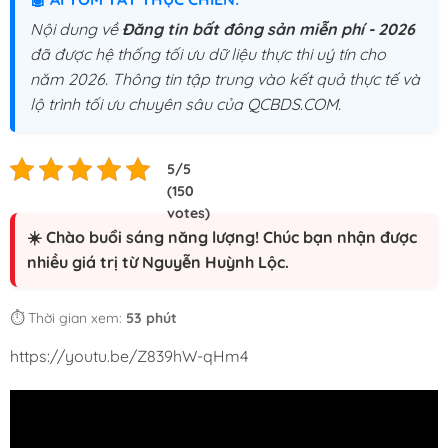
Nội dung về
Đăng tin bất đông sản miễn phí - 2026
đã được hệ thống tối ưu dữ liệu thực thi uý tín cho
năm 2026. Thông tin tập trung vào kết quả thực tế và
lộ trình tối ưu chuyên sâu của QCBDS.COM.
☀️ Chào buổi sáng năng lượng! Chúc bạn nhận được
nhiều giá trị từ Nguyễn Huỳnh Lộc.
⏱️ Thời gian xem:
53 phút
https://youtu.be/Z839hW-qHm4