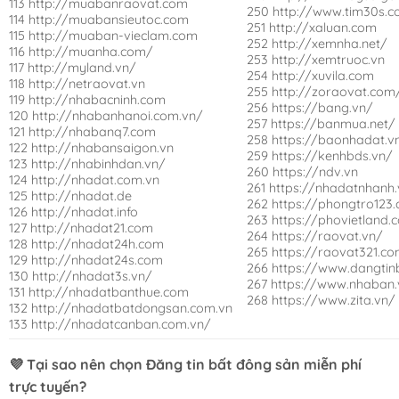
113 http://muabanraovat.com
250 http://www.tim30s.
114 http://muabansieutoc.com
251 http://xaluan.com
115 http://muaban-vieclam.com
252 http://xemnha.net/
116 http://muanha.com/
253 http://xemtruoc.vn
117 http://myland.vn/
254 http://xuvila.com
118 http://netraovat.vn
255 http://zoraovat.com
119 http://nhabacninh.com
256 https://bang.vn/
120 http://nhabanhanoi.com.vn/
257 https://banmua.net/
121 http://nhabanq7.com
258 https://baonhadat.v
122 http://nhabansaigon.vn
259 https://kenhbds.vn/
123 http://nhabinhdan.vn/
260 https://ndv.vn
124 http://nhadat.com.vn
261 https://nhadatnhanh
125 http://nhadat.de
262 https://phongtro123
126 http://nhadat.info
263 https://phovietland.
127 http://nhadat21.com
264 https://raovat.vn/
128 http://nhadat24h.com
265 https://raovat321.c
129 http://nhadat24s.com
266 https://www.dangti
130 http://nhadat3s.vn/
267 https://www.nhaban.
131 http://nhadatbanthue.com
268 https://www.zita.vn/
132 http://nhadatbatdongsan.com.vn
133 http://nhadatcanban.com.vn/
💜 Tại sao nên chọn
Đăng tin bất đông sản miễn phí
trực tuyến?