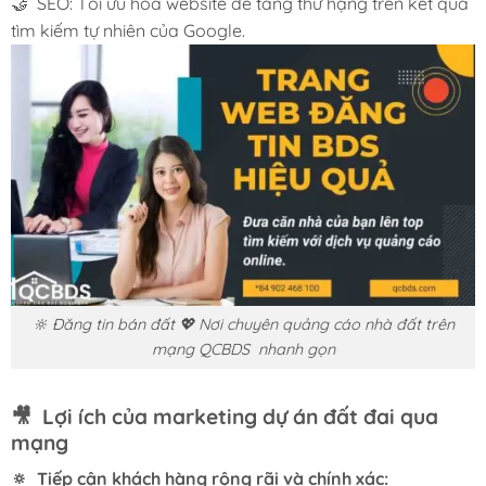
🤝 SEO: Tối ưu hóa website để tăng thứ hạng trên kết quả
tìm kiếm tự nhiên của Google.
🔆 Đăng tin bán đất 💖 Nơi chuyên quảng cáo nhà đất trên
mạng QCBDS nhanh gọn
🎥 Lợi ích của marketing dự án đất đai qua
mạng
🔅 Tiếp cận khách hàng rộng rãi và chính xác: