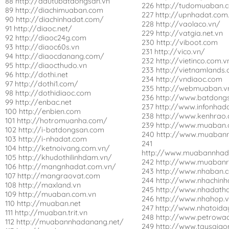
88 http://dautubatdongsan.vn
226 http://tudomuaban.
89 http://diachimuaban.com
227 http://upnhadat.com
90 http://diachinhadat.com/
228 http://vaolaco.vn/
91 http://diaoc.net/
229 http://vatgia.net.vn
92 http://diaoc24g.com
230 http://viboot.com
93 http://diaoc60s.vn
231 http://vico.vn/
94 http://diaocdanang.com/
232 http://vietinco.com.v
95 http://diaocthudo.vn
233 http://vietnamlands
96 http://dothi.net
234 http://vndiaoc.com
97 http://dothi1.com/
235 http://webmuaban.v
98 http://dothidiaoc.com
236 http://www.batdong
99 http://enbac.net
237 http://www.infonhada
100 http://enbien.com
238 http://www.kenhrao
101 http://hotromuanha.com/
239 http://www.muaban.
102 http://i-batdongsan.com
240 http://www.muaban
103 http://i-nhadat.com
241
104 http://ketnoivang.com.vn/
http://www.muabannhad
105 http://khudothilinhdam.vn/
242 http://www.muaban
106 http://mangnhadat.com.vn/
243 http://www.nhaban.
107 http://mangraovat.com
244 http://www.nhachinh
108 http://maxland.vn
245 http://www.nhadath
109 http://muaban.com.vn
246 http://www.nhahop.
110 http://muaban.net
247 http://www.nhatoid
111 http://muaban.trit.vn
248 http://www.petrowa
112 http://muabannhadanang.net/
249 http://www.taysaigo