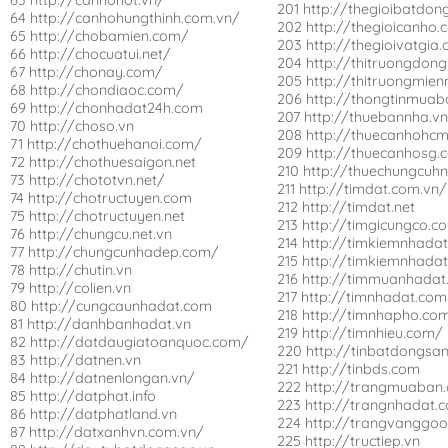
201 http://thegioibatdon
64 http://canhohungthinh.com.vn/
202 http://thegioicanho.
65 http://chobamien.com/
203 http://thegioivatgia
66 http://chocuatui.net/
204 http://thitruongdong
67 http://chonay.com/
205 http://thitruongmie
68 http://chondiaoc.com/
206 http://thongtinmuab
69 http://chonhadat24h.com
207 http://thuebannha.v
70 http://choso.vn
208 http://thuecanhohcm
71 http://chothuehanoi.com/
209 http://thuecanhosg.
72 http://chothuesaigon.net
210 http://thuechungcuh
73 http://chototvn.net/
211 http://timdat.com.vn/
74 http://chotructuyen.com
212 http://timdat.net
75 http://chotructuyen.net
213 http://timgicungco.c
76 http://chungcu.net.vn
214 http://timkiemnhadat
77 http://chungcunhadep.com/
215 http://timkiemnhadat
78 http://chutin.vn
216 http://timmuanhadat
79 http://colien.vn
217 http://timnhadat.com
80 http://cungcaunhadat.com
218 http://timnhapho.co
81 http://danhbanhadat.vn
219 http://timnhieu.com/
82 http://datdaugiatoanquoc.com/
220 http://tinbatdongsa
83 http://datnen.vn
221 http://tinbds.com
84 http://datnenlongan.vn/
222 http://trangmuaban
85 http://datphat.info
223 http://trangnhadat.
86 http://datphatland.vn
224 http://trangvanggo
87 http://datxanhvn.com.vn/
225 http://tructiep.vn