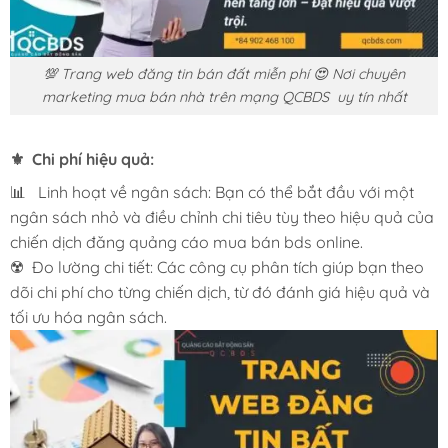
💯 Trang web đăng tin bán đất miễn phí 😍 Nơi chuyên
marketing mua bán nhà trên mạng QCBDS uy tín nhất
⚜️ Chi phí hiệu quả:
📊 Linh hoạt về ngân sách: Bạn có thể bắt đầu với một
ngân sách nhỏ và điều chỉnh chi tiêu tùy theo hiệu quả của
chiến dịch đăng quảng cáo mua bán bds online.
☢️ Đo lường chi tiết: Các công cụ phân tích giúp bạn theo
dõi chi phí cho từng chiến dịch, từ đó đánh giá hiệu quả và
tối ưu hóa ngân sách.