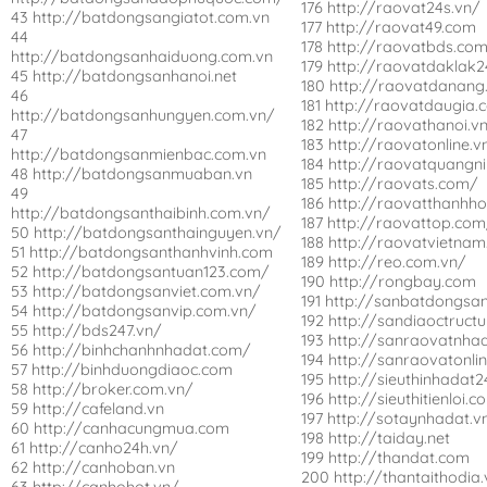
176 http://raovat24s.vn/
43 http://batdongsangiatot.com.vn
177 http://raovat49.com
44
178 http://raovatbds.com
http://batdongsanhaiduong.com.vn
179 http://raovatdaklak
45 http://batdongsanhanoi.net
180 http://raovatdanang
46
181 http://raovatdaugia.
http://batdongsanhungyen.com.vn/
182 http://raovathanoi.v
47
183 http://raovatonline.v
http://batdongsanmienbac.com.vn
184 http://raovatquangn
48 http://batdongsanmuaban.vn
185 http://raovats.com/
49
186 http://raovatthanhh
http://batdongsanthaibinh.com.vn/
187 http://raovattop.co
50 http://batdongsanthainguyen.vn/
188 http://raovatvietnam
51 http://batdongsanthanhvinh.com
189 http://reo.com.vn/
52 http://batdongsantuan123.com/
190 http://rongbay.com
53 http://batdongsanviet.com.vn/
191 http://sanbatdongsan
54 http://batdongsanvip.com.vn/
192 http://sandiaoctruct
55 http://bds247.vn/
193 http://sanraovatnha
56 http://binhchanhnhadat.com/
194 http://sanraovatonli
57 http://binhduongdiaoc.com
195 http://sieuthinhadat2
58 http://broker.com.vn/
196 http://sieuthitienloi.
59 http://cafeland.vn
197 http://sotaynhadat.v
60 http://canhacungmua.com
198 http://taiday.net
61 http://canho24h.vn/
199 http://thandat.com
62 http://canhoban.vn
200 http://thantaithodia.
63 http://canhohot.vn/