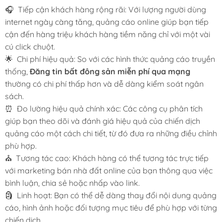
🎧 Tiếp cận khách hàng rộng rãi: Với lượng người dùng
internet ngày càng tăng, quảng cáo online giúp bạn tiếp
cận đến hàng triệu khách hàng tiềm năng chỉ với một vài
cú click chuột.
🌟 Chi phí hiệu quả: So với các hình thức quảng cáo truyền
thống,
Đăng tin bất đông sản miễn phí
qua mạng
thường có chi phí thấp hơn và dễ dàng kiểm soát ngân
sách.
⏰ Đo lường hiệu quả chính xác: Các công cụ phân tích
giúp bạn theo dõi và đánh giá hiệu quả của chiến dịch
quảng cáo một cách chi tiết, từ đó đưa ra những điều chỉnh
phù hợp.
⛪ Tương tác cao: Khách hàng có thể tương tác trực tiếp
với marketing bán nhà đất online của bạn thông qua việc
bình luận, chia sẻ hoặc nhấp vào link.
🗿 Linh hoạt: Bạn có thể dễ dàng thay đổi nội dung quảng
cáo, hình ảnh hoặc đối tượng mục tiêu để phù hợp với từng
chiến dịch.