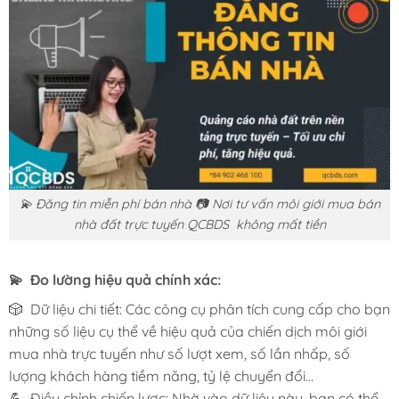
💫 Đăng tin miễn phí bán nhà 📷 Nơi tư vấn môi giới mua bán
nhà đất trực tuyến QCBDS không mất tiền
💫 Đo lường hiệu quả chính xác:
🎲 Dữ liệu chi tiết: Các công cụ phân tích cung cấp cho bạn
những số liệu cụ thể về hiệu quả của chiến dịch môi giới
mua nhà trực tuyến như số lượt xem, số lần nhấp, số
lượng khách hàng tiềm năng, tỷ lệ chuyển đổi…
💪 Điều chỉnh chiến lược: Nhờ vào dữ liệu này, bạn có thể