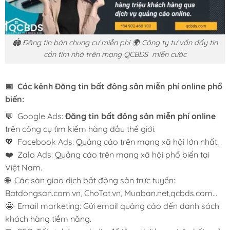
🏟️ Đăng tin bán chung cư miễn phí 🌍 Công ty tư vấn đẩy tin
cần tìm nhà trên mạng QCBDS miễn cước
📅 Các kênh
Đăng tin bất đông sản miễn phí
online phổ
biến:
💬 Google Ads:
Đăng tin bất đông sản miễn phí
online
trên công cụ tìm kiếm hàng đầu thế giới.
💖 Facebook Ads: Quảng cáo trên mạng xã hội lớn nhất.
❤️ Zalo Ads: Quảng cáo trên mạng xã hội phổ biến tại
Việt Nam.
🌐 Các sàn giao dịch bất động sản trực tuyến:
Batdongsan.com.vn, ChoTot.vn, Muaban.net,qcbds.com…
🤩 Email marketing: Gửi email quảng cáo đến danh sách
khách hàng tiềm năng.