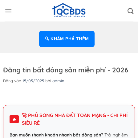
Bỏ
qua
nội
dung
🔍 KHÁM PHÁ THÊM
Đăng tin bất đông sản miễn phí - 2026
Đăng vào
15/05/2025
bởi
admin
🚀 PHỦ SÓNG NHÀ ĐẤT TOÀN MẠNG - CHI PHÍ
🔥
SIÊU RẺ
Bạn muốn thanh khoản nhanh bất động sản?
Trải nghiệm