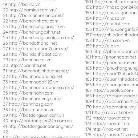
151 http://nhanhlam.com
19 http://bama.vn
152 http://nhasaigon247
20 http://bamien.com.vn/
153 http://nhasaigonban
21 http://bancanhohanoi.net/
154 http://nhaso.vn
22 http://banchinhchu.com
155 http://nhatot.com
23 http://banchungcugiare.vn
156 http://nhaxuong.info
24 http://banchungcuhn.net
157 http://nhipdapnhada
25 http://banchungcusaigon.com/
158 http://nsh.com.vn
26 http://bandathanoi.net
159 http://olo.vn
27 http://bandatquan7.com.vn/
160 http://phomuaban.v
28 http://bandonhadat.com
161 http://phonhadat.net
29 http://bannha.coi.vn
162 http://phonhadat.vn
30 http://bannha.net
163 http://phukhanghung
31 http://bannhabinhduong.net/
164 http://quan12nhadat
32 http://bannhadanang.net
165 http://quan7nhadat.
33 http://bannhadat123.vn
166 http://quangcaodiao
34 http://bannhadatdanang.com/
167 http://queolua.com
35 http://bannhahn.com
168 http://raobannhadat
36 http://bannharieng.com/
169 http://raocucnhanh.
37 http://bannhasg.com
170 http://raomoithu.vn/
38 http://baomuaban.vn
171 http://raovat.coi.vn
39 http://batdongsan.com.vn
172 http://raovat.com
40 http://batdongsan24h.com.vn
173 http://raovat.info
41 http://batdongsandanang.net/
174 http://raovat.net
42
175 http://raovat12s.com
http://batdongsandaophuquoc.com/