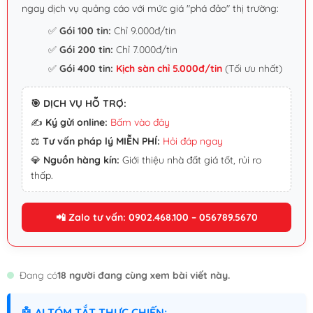
ngay dịch vụ quảng cáo với mức giá "phá đảo" thị trường:
✅
Gói 100 tin:
Chỉ 9.000đ/tin
✅
Gói 200 tin:
Chỉ 7.000đ/tin
✅
Gói 400 tin:
Kịch sàn chỉ 5.000đ/tin
(Tối ưu nhất)
🎯 DỊCH VỤ HỖ TRỢ:
✍️
Ký gửi online:
Bấm vào đây
⚖️
Tư vấn pháp lý MIỄN PHÍ:
Hỏi đáp ngay
💎
Nguồn hàng kín:
Giới thiệu nhà đất giá tốt, rủi ro
thấp.
📲 Zalo tư vấn: 0902.468.100 – 056789.5670
Đang có
18 người đang cùng xem bài viết này.
🤖 AI TÓM TẮT THỰC CHIẾN: