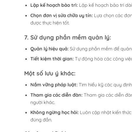
Lập kế hoạch bảo trì:
Lập kế hoạch bảo trì dài
Chọn đơn vị sửa chữa uy tín:
Lựa chọn các đơn 
được thực hiện tốt.
7.
Sử dụng phần mềm quản lý:
Quản lý hiệu quả:
Sử dụng phần mềm để quản lý 
Tiết kiệm thời gian:
Tự động hóa các công việc l
Một số lưu ý khác:
Nắm vững pháp luật:
Tìm hiểu kỹ các quy định
Tham gia các diễn đàn:
Tham gia các diễn đàn
người khác.
Không ngừng học hỏi:
Luôn cập nhật kiến thức 
đúng đắn.