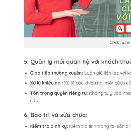
Cách quản 
5.
Quản lý mối quan hệ với khách thu
Giao tiếp thường xuyên:
Luôn giữ liên lạc với k
Xử lý khiếu nại:
Xử lý các khiếu nại một cách c
Tôn trọng quyền riêng tư:
Không tự ý vào nhà 
cấp.
6.
Bảo trì và sửa chữa:
Kiểm tra định kỳ:
Kiểm tra tình trạng tài sản đị