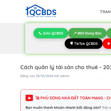
Bỏ
qua
TRAN
nội
dung
📞 Zalo QCBDS
📍 BĐS Đang Bán
🎥 TikTok QCBDS
▶
Cách quản lý tài sản cho thuê - 20
Đăng vào
29/10/2024
bởi
admin
🚀 PHỦ SÓNG NHÀ ĐẤT TOÀN MẠNG - CHI
🔥
Bạn muốn thanh khoản nhanh bất động sản?
Trải n