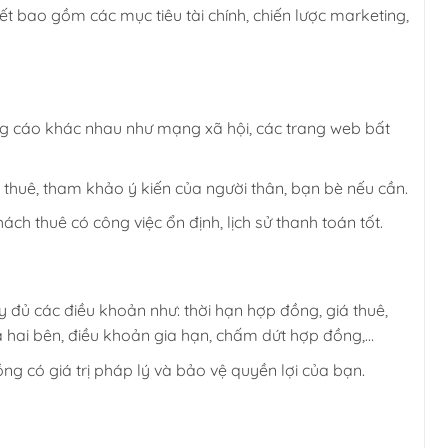
ết bao gồm các mục tiêu tài chính, chiến lược marketing,
g cáo khác nhau như mạng xã hội, các trang web bất
thuê, tham khảo ý kiến của người thân, bạn bè nếu cần.
ách thuê có công việc ổn định, lịch sử thanh toán tốt.
ủ các điều khoản như: thời hạn hợp đồng, giá thuê,
ả hai bên, điều khoản gia hạn, chấm dứt hợp đồng,…
 có giá trị pháp lý và bảo vệ quyền lợi của bạn.