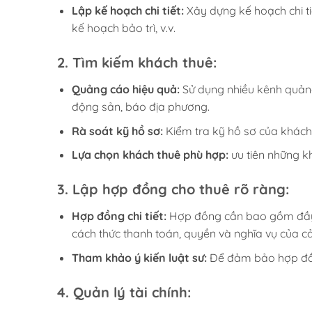
Lập kế hoạch chi tiết:
Xây dựng kế hoạch chi ti
kế hoạch bảo trì, v.v.
2.
Tìm kiếm khách thuê:
Quảng cáo hiệu quả:
Sử dụng nhiều kênh quản
động sản, báo địa phương.
Rà soát kỹ hồ sơ:
Kiểm tra kỹ hồ sơ của khách 
Lựa chọn khách thuê phù hợp:
ưu tiên những kh
3.
Lập hợp đồng cho thuê rõ ràng:
Hợp đồng chi tiết:
Hợp đồng cần bao gồm đầy đ
cách thức thanh toán, quyền và nghĩa vụ của c
Tham khảo ý kiến luật sư:
Để đảm bảo hợp đồng
4.
Quản lý tài chính: