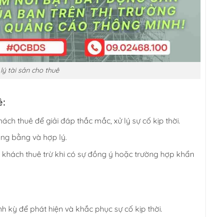
lý tài sản cho thuê
ê:
hách thuê để giải đáp thắc mắc, xử lý sự cố kịp thời.
ông bằng và hợp lý.
khách thuê trừ khi có sự đồng ý hoặc trường hợp khẩn
nh kỳ để phát hiện và khắc phục sự cố kịp thời.