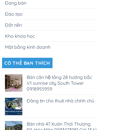
Đang bán
Đào tạo
Đất nền
Kho khóa học
Mặt bằng kinh doanh
CÓ THỂ BẠN THÍCH
Bán căn hộ tầng 28 hướng bắc
V1 sunrise city South Tower
0918955959
Đăng tin cho thuê nhà chính chủ
Bán nhà 47 Xuân Thới Thượng
59, Hóc Môn 0933473981 Giá 13 tỷ