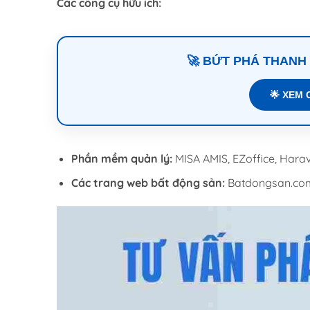
Các công cụ hữu ích:
🚀 BỨT PHÁ THANH
🌟 XEM 
Phần mềm quản lý:
MISA AMIS, EZoffice, Hara
Các trang web bất động sản:
Batdongsan.com.