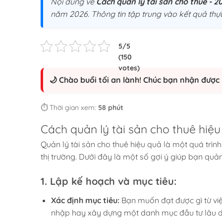
Nội dung về
Cách quản lý tài sản cho thuê - 2
năm 2026. Thông tin tập trung vào kết quả thực
🌙 Chào buổi tối an lành! Chúc bạn nhận được 
⏱️ Thời gian xem:
58 phút
Cách quản lý tài sản cho thuê hiệ
Quản lý tài sản cho thuê hiệu quả là một quá trình 
thị trường. Dưới đây là một số gợi ý giúp bạn quản
1.
Lập kế hoạch và mục tiêu:
Xác định mục tiêu:
Bạn muốn đạt được gì từ việc
nhập hay xây dựng một danh mục đầu tư lâu d