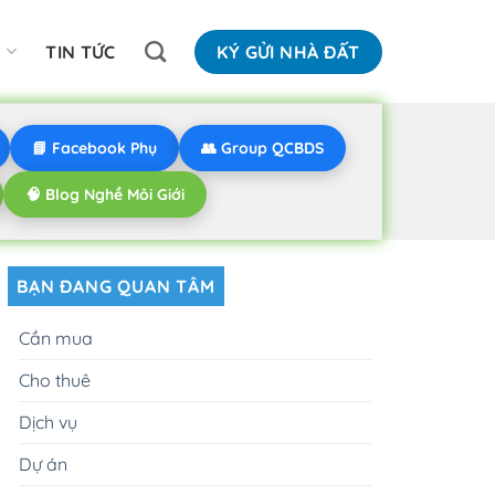
N
TIN TỨC
KÝ GỬI NHÀ ĐẤT
📘 Facebook Phụ
👥 Group QCBDS
🧠 Blog Nghề Môi Giới
BẠN ĐANG QUAN TÂM
Cần mua
Cho thuê
Dịch vụ
Dự án