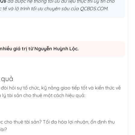
026
đã được hệ thống tối ưu dữ liệu thực thi uý tín cho
 tế và lộ trình tối ưu chuyên sâu của QCBDS.COM.
nhiều giá trị từ Nguyễn Huỳnh Lộc.
u quả
đòi hỏi sự tổ chức, kỹ năng giao tiếp tốt và kiến thức về
 lý tài sản cho thuê một cách hiệu quả:
 cho thuê tài sản? Tối đa hóa lợi nhuận, ổn định thu
ài?