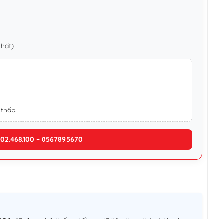
nhất)
 thấp.
902.468.100 – 056789.5670