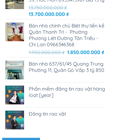
13.750.000.000
₫
Giá
Giá
13.700.000.000
₫
gốc
hiện
Bán nhà chính chủ Biệt thự liền kề
là:
tại
Quân Thanh Trì - Phường
13.750.000.000 ₫.
là:
Phương Liêt Đường Tân Triều -
13.700.000.000 ₫.
Chi Lan 0966346368
Giá
Giá
1.950.000.000
₫
1.850.000.000
₫
gốc
hiện
Bán nhà 637/61/45 Quang Trung
là:
tại
Phường 11, Quân Gò Vấp 3 tỷ 850
1.950.000.000 ₫.
là:
1.850.000.000 ₫
Phần mềm đăng tin rao vặt hàng
loạt [year]
Đăng tin rao vặt