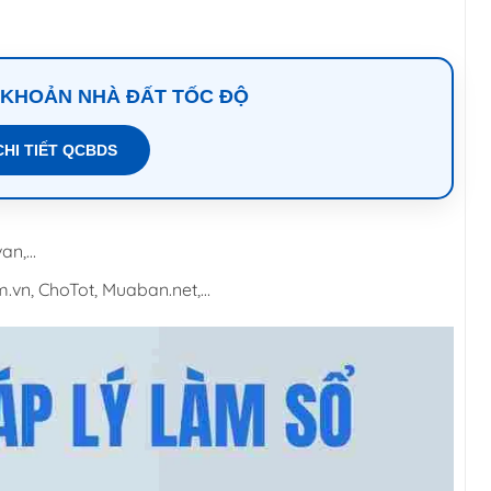
 KHOẢN NHÀ ĐẤT TỐC ĐỘ
CHI TIẾT QCBDS
van,…
vn, ChoTot, Muaban.net,…