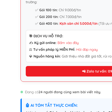
trường:
✅
Gói 100 tin:
Chỉ 9.000đ/tin
✅
Gói 200 tin:
Chỉ 7.000đ/tin
✅
Gói 400 tin:
Kịch sàn chỉ 5.000đ/tin
(Tối ưu 
🎯 DỊCH VỤ HỖ TRỢ:
✍️
Ký gửi online:
Bấm vào đây
⚖️
Tư vấn pháp lý MIỄN PHÍ:
Hỏi đáp ngay
💎
Nguồn hàng kín:
Giới thiệu nhà đất giá tốt, rủi ro
📲 Zalo tư vấn: 0
Đang có
24 người đang cùng xem bài viết này.
🤖 AI TÓM TẮT THỰC CHIẾN: