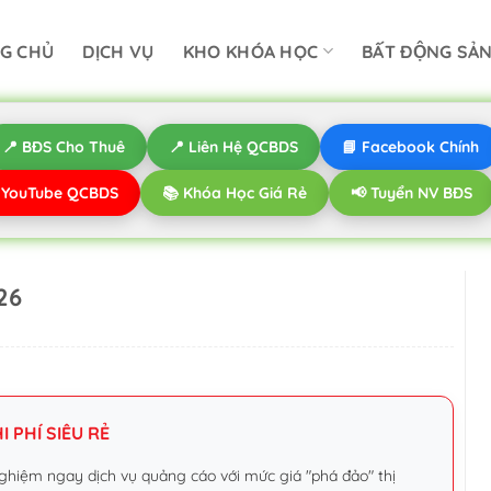
G CHỦ
DỊCH VỤ
KHO KHÓA HỌC
BẤT ĐỘNG SẢ
📍 BĐS Cho Thuê
📍 Liên Hệ QCBDS
📘 Facebook Chính
️ YouTube QCBDS
📚 Khóa Học Giá Rẻ
📢 Tuyển NV BĐS
26
 PHÍ SIÊU RẺ
ghiệm ngay dịch vụ quảng cáo với mức giá "phá đảo" thị