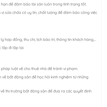
 hạn để đảm bảo tài sản luôn trong tình trạng tốt.
vị sửa chữa có uy tín, chất lượng để đảm bảo công việc
hợp đồng, thu chi, lịch bảo trì, thông tin khách hàng,…
ặp đi lặp lại.
 pháp luật về cho thuê nhà để tránh vi phạm.
 về bất động sản để học hỏi kinh nghiệm từ những
về thị trường bất động sản để đưa ra các quyết định