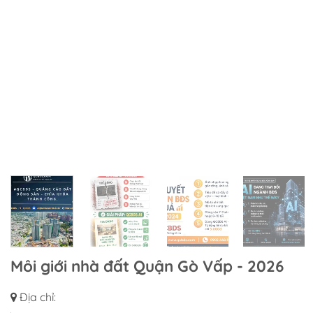
Môi giới nhà đất Quận Gò Vấp - 2026
Địa chỉ: