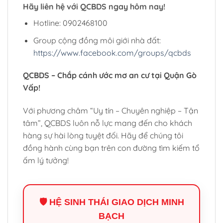
Hãy liên hệ với QCBDS ngay hôm nay!
Hotline: 0902468100
Group cộng đồng môi giới nhà đất:
https://www.facebook.com/groups/qcbds
QCBDS – Chắp cánh ước mơ an cư tại Quận Gò
Vấp!
Với phương châm “Uy tín – Chuyên nghiệp – Tận
tâm”, QCBDS luôn nỗ lực mang đến cho khách
hàng sự hài lòng tuyệt đối. Hãy để chúng tôi
đồng hành cùng bạn trên con đường tìm kiếm tổ
ấm lý tưởng!
🛡️ HỆ SINH THÁI GIAO DỊCH MINH
BẠCH