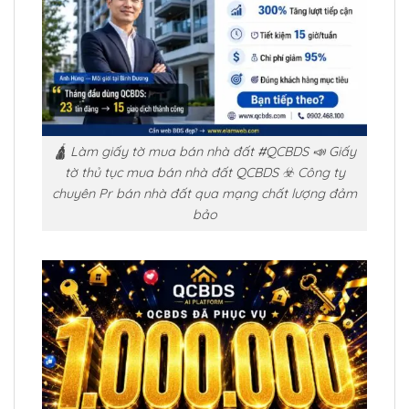
🛕 Làm giấy tờ mua bán nhà đất #QCBDS 📣 Giấy
tờ thủ tục mua bán nhà đất QCBDS ☣️ Công ty
chuyên Pr bán nhà đất qua mạng chất lượng đảm
bảo