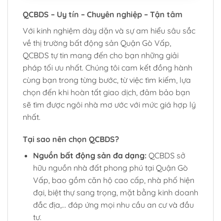
QCBDS – Uy tín – Chuyên nghiệp – Tận tâm
Với kinh nghiệm dày dặn và sự am hiểu sâu sắc
về thị trường bất động sản Quận Gò Vấp,
QCBDS tự tin mang đến cho bạn những giải
pháp tối ưu nhất. Chúng tôi cam kết đồng hành
cùng bạn trong từng bước, từ việc tìm kiếm, lựa
chọn đến khi hoàn tất giao dịch, đảm bảo bạn
sẽ tìm được ngôi nhà mơ ước với mức giá hợp lý
nhất.
Tại sao nên chọn QCBDS?
Nguồn bất động sản đa dạng:
QCBDS sở
hữu nguồn nhà đất phong phú tại Quận Gò
Vấp, bao gồm căn hộ cao cấp, nhà phố hiện
đại, biệt thự sang trọng, mặt bằng kinh doanh
đắc địa,… đáp ứng mọi nhu cầu an cư và đầu
tư.