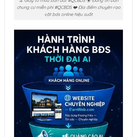
⚓ Giấy tờ mua bán đất #QCBDS 🌍 Đăng tin bán
chung cư miễn phí #QCBDS ❤️ Địa điểm chuyên rao
vặt bds online hiệu suất