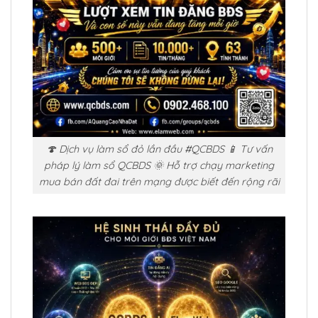
🍄 Dịch vụ làm sổ đỏ lần đầu #QCBDS 📱 Tư vấn
pháp lý làm sổ QCBDS 🌞 Hỗ trợ chạy marketing
mua bán đất đai trên mạng được biết đến rộng rãi