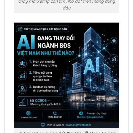
chạy marketing cần tìm nhà đất trên mạng đứng
đầu