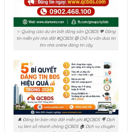
✨ Quảng cáo dự án bất động sản QCBDS 🧡 Đăng
tin miễn phí nhà đất #QCBDS 🟡 Chỗ tư vấn đưa tin
tìm nhà online đáng tin cậy
🔔 Đăng tin bán nhà đất miễn phí #QCBDS 🎥 Dịch
vụ làm sổ nhanh chóng QCBDS 🏠 Dịch vụ chuyên