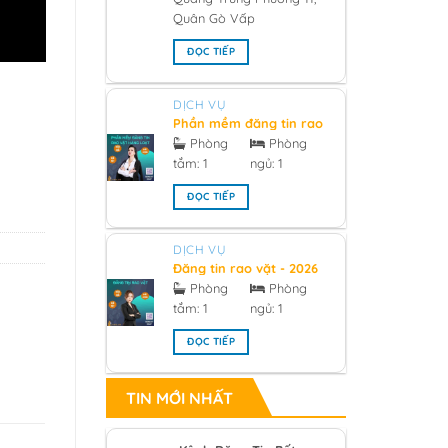
Quân Gò Vấp
ĐỌC TIẾP
DỊCH VỤ
Phần mềm đăng tin rao
vặt hàng loạt 2026
Phòng
Phòng
tắm:
1
ngủ:
1
ĐỌC TIẾP
DỊCH VỤ
Đăng tin rao vặt - 2026
Phòng
Phòng
tắm:
1
ngủ:
1
ĐỌC TIẾP
TIN MỚI NHẤT