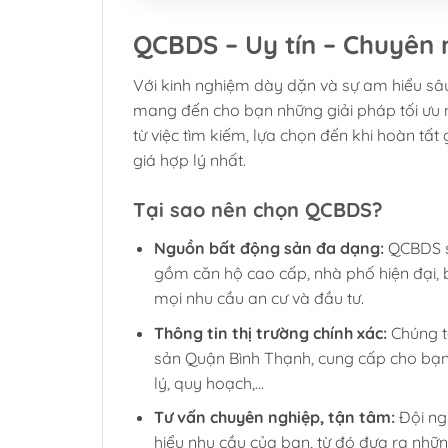
QCBDS – Uy tín – Chuyên 
Với kinh nghiệm dày dặn và sự am hiểu sâu
mang đến cho bạn những giải pháp tối ưu 
từ việc tìm kiếm, lựa chọn đến khi hoàn tấ
giá hợp lý nhất.
Tại sao nên chọn QCBDS?
Nguồn bất động sản đa dạng:
QCBDS s
gồm căn hộ cao cấp, nhà phố hiện đại, 
mọi nhu cầu an cư và đầu tư.
Thông tin thị trường chính xác:
Chúng tô
sản Quận Bình Thạnh, cung cấp cho bạn 
lý, quy hoạch,…
Tư vấn chuyên nghiệp, tận tâm:
Đội ng
hiểu nhu cầu của bạn, từ đó đưa ra nhữn