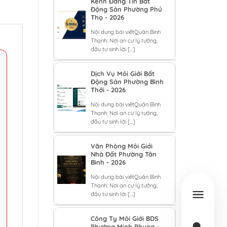
Kênh Đăng Tin Bất
Động Sản Phường Phú
Thọ - 2026
Nội dung bài viếtQuận Bình
Thạnh: Nơi an cư lý tưởng,
đầu tư sinh lời [...]
Dịch Vụ Môi Giới Bất
Động Sản Phường Bình
Thới - 2026
Nội dung bài viếtQuận Bình
Thạnh: Nơi an cư lý tưởng,
đầu tư sinh lời [...]
Văn Phòng Môi Giới
Nhà Đất Phường Tân
Bình - 2026
Nội dung bài viếtQuận Bình
Thạnh: Nơi an cư lý tưởng,
đầu tư sinh lời [...]
Công Ty Môi Giới BDS
Phường Minh Phụng -