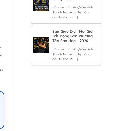
Nội dung bài viếtQuận Bình
Thạnh: Nơi an cư lý tưởng,
đầu tư sinh lời [...]
Sàn Giao Dịch Môi Giới
Bất Động Sản Phường
Tân Sơn Hòa - 2026
ng
Nội dung bài viếtQuận Bình
i
Thạnh: Nơi an cư lý tưởng,
đầu tư sinh lời [...]
lo