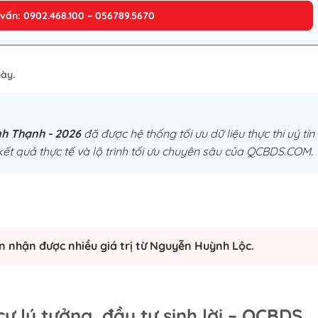
 vấn: 0902.468.100 – 056789.5670
ày.
ình Thạnh - 2026
đã được hệ thống tối ưu dữ liệu thực thi uý tín
ết quả thực tế và lộ trình tối ưu chuyên sâu của QCBDS.COM.
n nhận được nhiều giá trị từ Nguyễn Huỳnh Lộc.
ư lý tưởng, đầu tư sinh lời – QCBDS