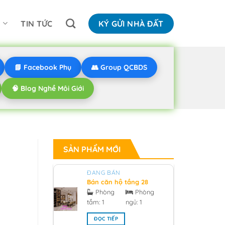
N
TIN TỨC
KÝ GỬI NHÀ ĐẤT
📘 Facebook Phụ
👥 Group QCBDS
🧠 Blog Nghề Môi Giới
SẢN PHẨM MỚI
ĐANG BÁN
Bán căn hộ tầng 28
hướng bắc V1 sunrise
Phòng
Phòng
city South Tower
tắm:
1
ngủ:
1
0918955959 - 2026
ĐỌC TIẾP