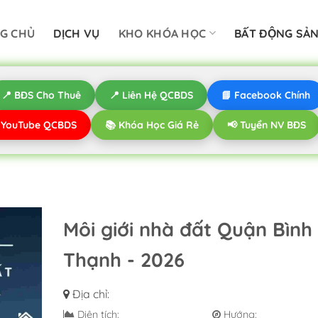
G CHỦ
DỊCH VỤ
KHO KHÓA HỌC
BẤT ĐỘNG SẢ
📍 BĐS Cho Thuê
📍 Liên Hệ QCBDS
📘 Facebook Chính
️ YouTube QCBDS
📚 Khóa Học Giá Rẻ
📢 Tuyển NV BĐS
Môi giới nhà đất Quận Bình
Thạnh - 2026
Địa chỉ:
Diện tích:
Hướng: