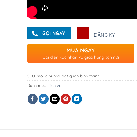
GỌI NGAY
ĐĂNG KÝ
MUA NGAY
Gọi điện xác nhận và giao hàng tận nơi
SKU:
moi-gioi-nha-dat-quan-binh-thanh
Danh mục:
Dịch vụ