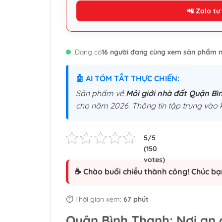
📲 Zalo tư
Đang có
16 người đang cùng xem sản phẩm n
🤖 AI TÓM TẮT THỰC CHIẾN:
Sản phẩm về
Môi giới nhà đất Quận B
cho năm 2026. Thông tin tập trung vào k
☕ Chào buổi chiều thành công! Chúc bạ
⏱️ Thời gian xem:
67 phút
Quận Bình Thạnh: Nơi an c