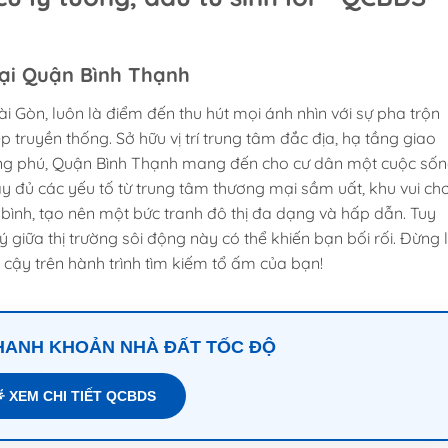
tại Quận Bình Thạnh
i Gòn, luôn là điểm đến thu hút mọi ánh nhìn với sự pha trộn
 truyền thống. Sở hữu vị trí trung tâm đắc địa, hạ tầng giao
hong phú, Quận Bình Thạnh mang đến cho cư dân một cuộc số
ầy đủ các yếu tố từ trung tâm thương mại sầm uất, khu vui chơ
 bình, tạo nên một bức tranh đô thị đa dạng và hấp dẫn. Tuy
 giữa thị trường sôi động này có thể khiến bạn bối rối. Đừng 
 cậy trên hành trình tìm kiếm tổ ấm của bạn!
THANH KHOẢN NHÀ ĐẤT TỐC ĐỘ
 XEM CHI TIẾT QCBDS