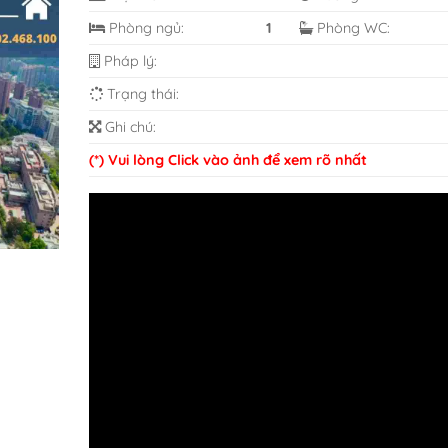
Phòng ngủ:
1
Phòng WC:
Pháp lý:
Trạng thái:
Ghi chú:
(*) Vui lòng Click vào ảnh để xem rõ nhất