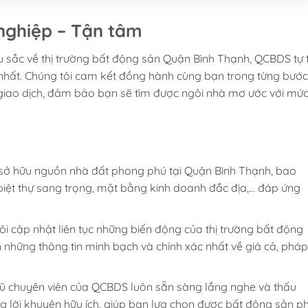
nghiệp – Tận tâm
 sắc về thị trường bất động sản Quận Bình Thạnh, QCBDS tự t
nhất. Chúng tôi cam kết đồng hành cùng bạn trong từng bước
t giao dịch, đảm bảo bạn sẽ tìm được ngôi nhà mơ ước với mứ
ở hữu nguồn nhà đất phong phú tại Quận Bình Thạnh, bao
biệt thự sang trọng, mặt bằng kinh doanh đắc địa,… đáp ứng
i cập nhật liên tục những biến động của thị trường bất động
những thông tin minh bạch và chính xác nhất về giá cả, pháp
ũ chuyên viên của QCBDS luôn sẵn sàng lắng nghe và thấu
g lời khuyên hữu ích, giúp bạn lựa chọn được bất động sản p