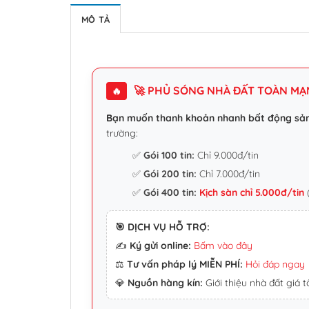
MÔ TẢ
🚀 PHỦ SÓNG NHÀ ĐẤT TOÀN MẠNG
🔥
Bạn muốn thanh khoản nhanh bất động sả
trường:
✅
Gói 100 tin:
Chỉ 9.000đ/tin
✅
Gói 200 tin:
Chỉ 7.000đ/tin
✅
Gói 400 tin:
Kịch sàn chỉ 5.000đ/tin
(
🎯 DỊCH VỤ HỖ TRỢ:
✍️
Ký gửi online:
Bấm vào đây
⚖️
Tư vấn pháp lý MIỄN PHÍ:
Hỏi đáp ngay
💎
Nguồn hàng kín:
Giới thiệu nhà đất giá tố