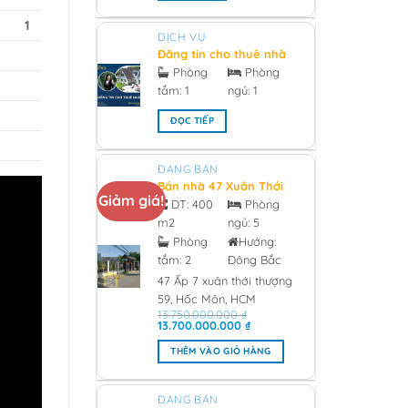
1
DỊCH VỤ
Đăng tin cho thuê nhà
chính chủ - 2026
Phòng
Phòng
tắm:
1
ngủ:
1
ĐỌC TIẾP
ĐANG BÁN
Bán nhà 47 Xuân Thới
Giảm giá!
Thượng 59, Hóc Môn
DT:
400
Phòng
0933473981 Giá 13 tỷ -
m2
ngủ:
5
2026
Phòng
Hướng:
tắm:
2
Đông Bắc
47 Ấp 7 xuân thới thượng
59, Hốc Môn, HCM
13.750.000.000
₫
Giá
Giá
13.700.000.000
₫
gốc
hiện
là:
tại
THÊM VÀO GIỎ HÀNG
13.750.000.000 ₫.
là:
13.700.000.000 ₫.
ĐANG BÁN