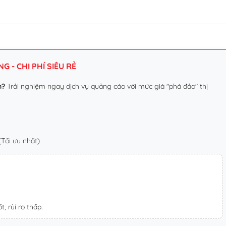
 - CHI PHÍ SIÊU RẺ
n?
Trải nghiệm ngay dịch vụ quảng cáo với mức giá "phá đảo" thị
Tối ưu nhất)
t, rủi ro thấp.