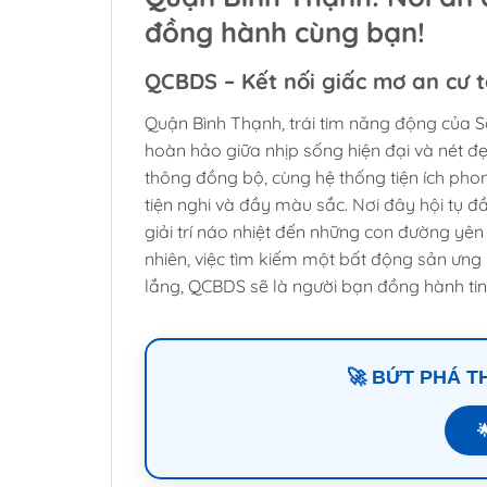
đồng hành cùng bạn!
QCBDS – Kết nối giấc mơ an cư 
Quận Bình Thạnh, trái tim năng động của Sà
hoàn hảo giữa nhịp sống hiện đại và nét đẹp
thông đồng bộ, cùng hệ thống tiện ích p
tiện nghi và đầy màu sắc. Nơi đây hội tụ đ
giải trí náo nhiệt đến những con đường yên
nhiên, việc tìm kiếm một bất động sản ưng ý
lắng, QCBDS sẽ là người bạn đồng hành tin
🚀 BỨT PHÁ 
