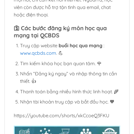
viên còn được hỗ trợ tận tình qua email, chat
hoặc điện thoại.
🛐
Các bước đăng ký môn học qua
mạng tại QCBDS
Truy cập website
buổi học qua mạng
:
www.qcbds.com
. 💪
Tìm kiếm khóa học bạn quan tâm. 🌹
Nhấn “Đăng ký ngay” và nhập thông tin cần
thiết. 👍
Thanh toán bằng nhiều hình thức linh hoạt. 🌾
Nhận tài khoản truy cập và bắt đầu học. 🧡
https://youtube.com/shorts/xkCcoeQ3FKU