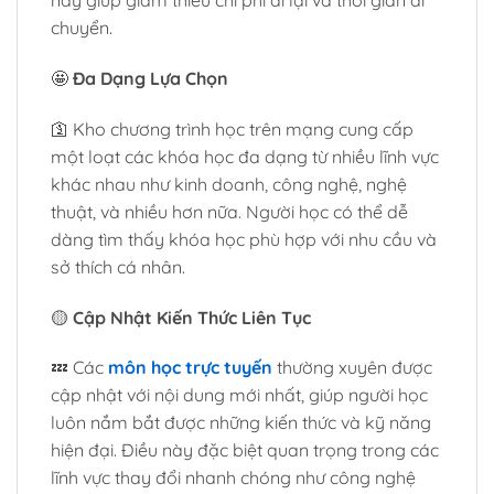
này giúp giảm thiểu chi phí đi lại và thời gian di
chuyển.
🤩
Đa Dạng Lựa Chọn
🛐 Kho chương trình học trên mạng cung cấp
một loạt các khóa học đa dạng từ nhiều lĩnh vực
khác nhau như kinh doanh, công nghệ, nghệ
thuật, và nhiều hơn nữa. Người học có thể dễ
dàng tìm thấy khóa học phù hợp với nhu cầu và
sở thích cá nhân.
🟡
Cập Nhật Kiến Thức Liên Tục
💤 Các
môn học trực tuyến
thường xuyên được
cập nhật với nội dung mới nhất, giúp người học
luôn nắm bắt được những kiến thức và kỹ năng
hiện đại. Điều này đặc biệt quan trọng trong các
lĩnh vực thay đổi nhanh chóng như công nghệ