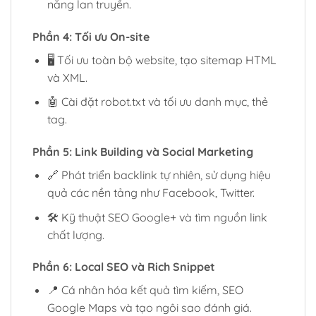
năng lan truyền.
Phần 4: Tối ưu On-site
🖥 Tối ưu toàn bộ website, tạo sitemap HTML
và XML.
🤖 Cài đặt robot.txt và tối ưu danh mục, thẻ
tag.
Phần 5: Link Building và Social Marketing
🔗 Phát triển backlink tự nhiên, sử dụng hiệu
quả các nền tảng như Facebook, Twitter.
🛠 Kỹ thuật SEO Google+ và tìm nguồn link
chất lượng.
Phần 6: Local SEO và Rich Snippet
📍 Cá nhân hóa kết quả tìm kiếm, SEO
Google Maps và tạo ngôi sao đánh giá.