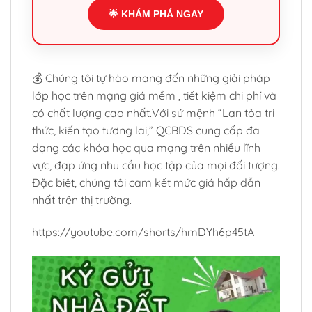
🌟 KHÁM PHÁ NGAY
💰 Chúng tôi tự hào mang đến những giải pháp
lớp học trên mạng giá mềm , tiết kiệm chi phí và
có chất lượng cao nhất.Với sứ mệnh “Lan tỏa tri
thức, kiến tạo tương lai,” QCBDS cung cấp đa
dạng các khóa học qua mạng trên nhiều lĩnh
vực, đạp ứng nhu cầu học tập của mọi đối tượng.
Đặc biệt, chúng tôi cam kết mức giá hấp dẫn
nhất trên thị trường.
https://youtube.com/shorts/hmDYh6p45tA