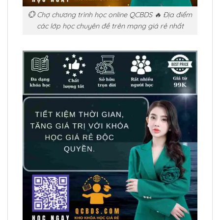
💮 Chợ chương trình học online QCBDS 🔥 Địa điểm
các lớp học chuyên đề trên mạng giá rẻ nhất