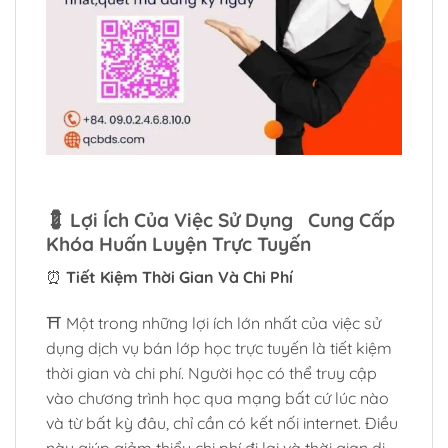
💈
Lợi Ích Của Việc Sử Dụng Cung Cấp
Khóa Huấn Luyện Trực Tuyến
⏰
Tiết Kiệm Thời Gian Và Chi Phí
⛩️ Một trong những lợi ích lớn nhất của việc sử
dụng dịch vụ bán lớp học trực tuyến là tiết kiệm
thời gian và chi phí. Người học có thể truy cập
vào chương trình học qua mạng bất cứ lúc nào
và từ bất kỳ đâu, chỉ cần có kết nối internet. Điều