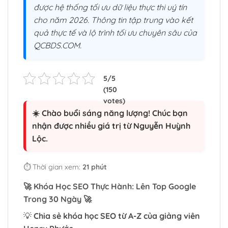
được hệ thống tối ưu dữ liệu thực thi uý tín
cho năm 2026. Thông tin tập trung vào kết
quả thực tế và lộ trình tối ưu chuyên sâu của
QCBDS.COM.
☀️ Chào buổi sáng năng lượng! Chúc bạn
nhận được nhiều giá trị từ Nguyễn Huỳnh
Lộc.
⏱️ Thời gian xem:
21 phút
🚀
Khóa Học SEO Thực Hành: Lên Top Google
Trong 30 Ngày
🚀
💡
Chia sẻ khóa học SEO từ A-Z của giảng viên