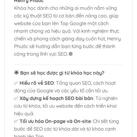
Henry Phước
Khóa học dành cho những ai muốn nắm vững
các kỹ thuật SEO từ cơ bản đến nâng cao, giúp
website của bạn lên Top Google một cách
nhanh chóng và hiệu quả. Với kinh nghiệm thực
chiến và phong cách giảng dạy cuốn hút, Henry
Phước sẽ hướng dẫn bạn từng bước để thành
công trong lĩnh vực SEO. 🌐
🌟
Bạn sẽ học được gì từ khóa học này?
✅
Hiểu rõ về SEO
: Tổng quan SEO, cách hoạt
động của Google và các yếu tố cần tối ưu.
✅
Xây dựng kế hoạch SEO bài bản
: Từ nghiên
cứu từ khóa, tối ưu website đến cách triển khai
hiệu quả.
✅
Tối ưu hóa On-page và On-site
: Chi tiết từng
bước để SEO các từ khóa dài và từ khóa cạnh
tranh lên Top.