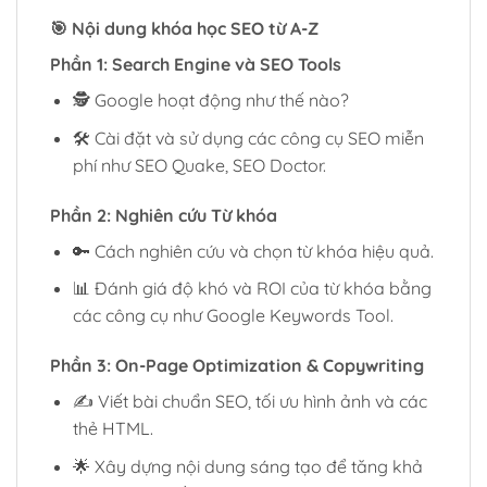
🎯
Nội dung khóa học SEO từ A-Z
Phần 1: Search Engine và SEO Tools
🕵️ Google hoạt động như thế nào?
🛠 Cài đặt và sử dụng các công cụ SEO miễn
phí như SEO Quake, SEO Doctor.
Phần 2: Nghiên cứu Từ khóa
🔑 Cách nghiên cứu và chọn từ khóa hiệu quả.
📊 Đánh giá độ khó và ROI của từ khóa bằng
các công cụ như Google Keywords Tool.
Phần 3: On-Page Optimization & Copywriting
✍️ Viết bài chuẩn SEO, tối ưu hình ảnh và các
thẻ HTML.
🌟 Xây dựng nội dung sáng tạo để tăng khả