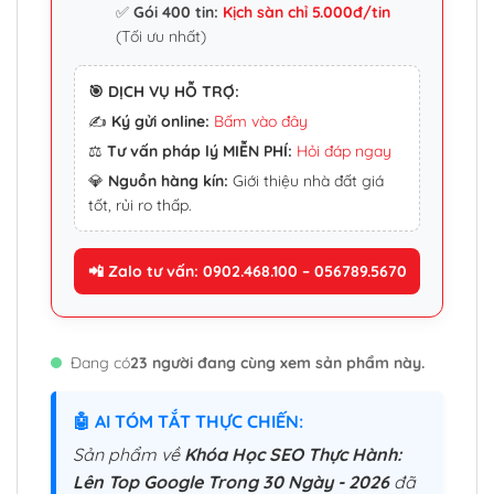
✅
Gói 400 tin:
Kịch sàn chỉ 5.000đ/tin
(Tối ưu nhất)
🎯 DỊCH VỤ HỖ TRỢ:
✍️
Ký gửi online:
Bấm vào đây
⚖️
Tư vấn pháp lý MIỄN PHÍ:
Hỏi đáp ngay
💎
Nguồn hàng kín:
Giới thiệu nhà đất giá
tốt, rủi ro thấp.
📲 Zalo tư vấn: 0902.468.100 – 056789.5670
Đang có
23 người đang cùng xem sản phẩm này.
🤖 AI TÓM TẮT THỰC CHIẾN:
Sản phẩm về
Khóa Học SEO Thực Hành:
Lên Top Google Trong 30 Ngày - 2026
đã