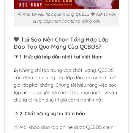
🌞 Kho tài liệu học qua mạng QCBDS 🧡 Nơi tư vấn
cung cấp môn học từ xa đẳng cấp
🧡
Tại Sao Nên Chọn Tổng Hợp Lớp
Đào Tạo Qua Mạng Của QCBDS?
🔰
1. Mức giá hấp dẫn nhất tại Việt Nam
⛪ Không chỉ tập trung vào chất lượng, QCBDS
còn đảm bảo cung cấp lớp đào tạo online mức
giá rất phải chăng. Chúng tôi hiểu rằng việc học
tập nên là quyền lợi của tất cả mọi người, vì vậy
chúng tôi luôn duy trì giá cảnh tranh nhất.
🎶
2. Chất lượng uy tín đảm bảo
🌞 Mọi khóa đào tạo online được QCBDS chún