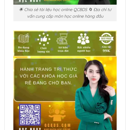
🌟 Chia sẻ tài liệu học online QCBDS 🌀 Địa chỉ tư
vấn cung cấp môn học online hàng đầu