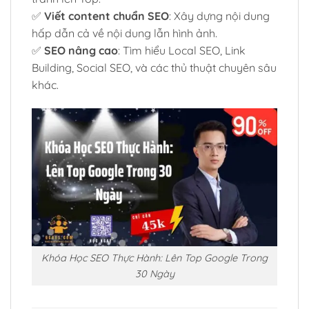
✅
Viết content chuẩn SEO
: Xây dựng nội dung
hấp dẫn cả về nội dung lẫn hình ảnh.
✅
SEO nâng cao
: Tìm hiểu Local SEO, Link
Building, Social SEO, và các thủ thuật chuyên sâu
khác.
Khóa Học SEO Thực Hành: Lên Top Google Trong
30 Ngày