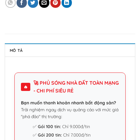
MÔ TẢ
🚀 PHỦ SÓNG NHÀ ĐẤT TOÀN MẠNG
🔥
- CHI PHÍ SIÊU RẺ
Bạn muốn thanh khoản nhanh bất động sản?
Trải nghiệm ngay dịch vụ quảng cáo với mức giá
"phá đảo" thị trường:
✅
Gói 100 tin:
Chỉ 9.000đ/tin
✅
Gói 200 tin:
Chỉ 7.000đ/tin