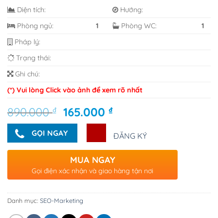
Diện tích:
Hướng:
Phòng ngủ:
1
Phòng WC:
1
Pháp lý:
Trạng thái:
Ghi chú:
(*) Vui lòng Click vào ảnh để xem rõ nhất
Giá
Giá
890.000
₫
165.000
₫
gốc
hiện
là:
tại
GỌI NGAY
ĐĂNG KÝ
890.000 ₫.
là:
165.000 ₫.
MUA NGAY
Gọi điện xác nhận và giao hàng tận nơi
Danh mục:
SEO-Marketing