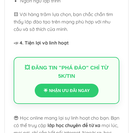
Ngôn ngữ lập trình
🟨 Với hàng trăm lựa chọn, bạn chắc chắn tìm
thấy lớp đào tạo trên mạng phù hợp với nhu
cầu và sở thích của mình.
📣
4. Tiện lợi và linh hoạt
💥 ĐĂNG TIN "PHÁ ĐẢO" CHỈ TỪ
5K/TIN
🌟 NHẬN ƯU ĐÃI NGAY
😎 Học online mang lại sự linh hoạt cho bạn. Bạn
có thể truy cập
lớp học chuyên đề từ xa
mọi lúc,
mọi nơi, chỉ cần kết nối internet. Ngoài ra, học