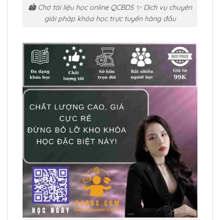
🏟️ Chợ tài liệu học online QCBDS ✨ Dịch vụ chuyên
giải pháp khóa học trực tuyến hàng đầu