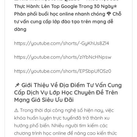
Thực Hành: Lên Top Google Trong 30 Ngày
⭐
Phân phối buổi học online nhanh chóng 🌹 Chỗ
tư vấn cung cấp lớp đào tạo trên mạng dễ
dàng
https://youtube.com/shorts/-GyKhUs8Zl4
https://youtube.com/shorts/ziYbNcHNpsw
https://youtube.com/shorts/EPSbpUfOSz0
📌
Giới Thiệu Về Địa Điểm Tư Vấn Cung
Cấp Dịch Vụ Lớp Học Chuyên Đề Trên
Mạng Giá Siêu Ưu Đãi
⚠️ Trong thời đại công nghệ số hiện nay, việc
khóa huấn luyện trực tuyếnđã trở thành xu
hướng phổ biến. Nhiều người tìm kiếm các
chương trình học online để nâng cao kiến thức