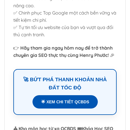
nâng cao.
✅ Chinh phục Top Google một cách bền vững và
tiết kiệm chi phí.
✅ Tự tin tối ưu website của bạn và vượt qua đối
thủ cạnh tranh.
👉
Hãy tham gia ngay hôm nay để trở thành
chuyên gia SEO thực thụ cùng Henry Phước!
🎉
🚀 BỨT PHÁ THANH KHOẢN NHÀ
ĐẤT TỐC ĐỘ
🌟 XEM CHI TIẾT QCBDS
⛪ Kho môn học từ xa QCBDS 💤
Khóa Học SEO