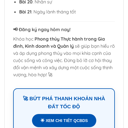
Bài 20
: Nhân sự
Bài 21
: Ngày lành tháng tốt
📢
Đăng ký ngay hôm nay!
Khóa học
Phong thủy Thực hành trong Gia
đình, Kinh doanh và Quản lý
sẽ giúp bạn hiểu rõ
và áp dụng phong thủy vào mọi khía cạnh của
cuộc sống và công việc. Đừng bỏ lỡ cơ hội thay
đổi vận mệnh và xây dựng một cuộc sống thịnh
vượng, hòa hợp! 🚀
🚀 BỨT PHÁ THANH KHOẢN NHÀ
ĐẤT TỐC ĐỘ
🌟 XEM CHI TIẾT QCBDS