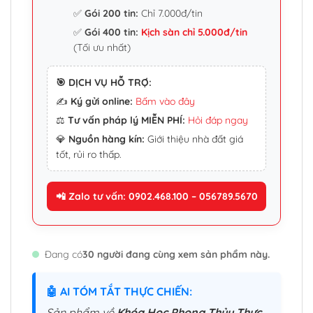
✅
Gói 200 tin:
Chỉ 7.000đ/tin
✅
Gói 400 tin:
Kịch sàn chỉ 5.000đ/tin
(Tối ưu nhất)
🎯 DỊCH VỤ HỖ TRỢ:
✍️
Ký gửi online:
Bấm vào đây
⚖️
Tư vấn pháp lý MIỄN PHÍ:
Hỏi đáp ngay
💎
Nguồn hàng kín:
Giới thiệu nhà đất giá
tốt, rủi ro thấp.
📲 Zalo tư vấn: 0902.468.100 – 056789.5670
Đang có
30 người đang cùng xem sản phẩm này.
🤖 AI TÓM TẮT THỰC CHIẾN:
Sản phẩm về
Khóa Học Phong Thủy Thực