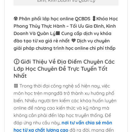
Đình, Kinh Doanh Và Quản Lý
☢️ Phân phối lớp học online QCBDS 💈Khóa Học
Phong Thủy Thực Hành – Tối Ưu Gia Đình, Kinh
Doanh Và Quản Lý🟨 Cung cấp dịch vụ khóa
đào tạo từ xa giá rẻ nhất 💜 Dịch vụ chuyên
giải pháp chương trình học online chi phí thấp
🕧
Giới Thiệu Về Địa Điểm Chuyên Các
Lớp Học Chuyên Đề Trực Tuyến Tốt
Nhất
🟥 Trong thời đại công nghệ số hiện nay, việc
môn học trên mạngđã trở thành xu hướng phổ
biến. Nhiều người tìm kiếm các khóa huấn luyện
online để nâng cao kiến thức và kỹ năng mà
không cần phải đến lớp học truyền thống. Để
đáp ứng nhu cầu này,
nơi tư vấn chia sẻ môn
học từ xa chất lượng cao
đã ra đời, mang đến