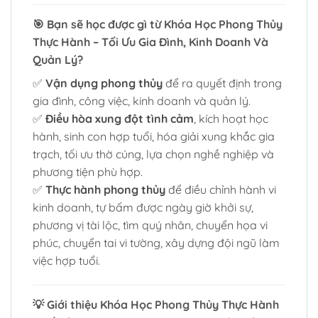
🎯
Bạn sẽ học được gì từ Khóa Học Phong Thủy
Thực Hành – Tối Ưu Gia Đình, Kinh Doanh Và
Quản Lý?
✅
Vận dụng phong thủy
để ra quyết định trong
gia đình, công việc, kinh doanh và quản lý.
✅
Điều hòa xung đột tình cảm
, kích hoạt học
hành, sinh con hợp tuổi, hóa giải xung khắc gia
trạch, tối ưu thờ cúng, lựa chọn nghề nghiệp và
phương tiện phù hợp.
✅
Thực hành phong thủy
để điều chỉnh hành vi
kinh doanh, tự bấm được ngày giờ khởi sự,
phương vị tài lộc, tìm quý nhân, chuyển họa vi
phúc, chuyển tai vi tường, xây dựng đội ngũ làm
việc hợp tuổi.
💡
Giới thiệu Khóa Học Phong Thủy Thực Hành