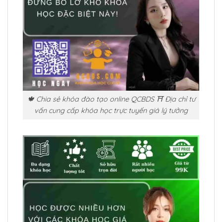
🍁 Chia sẻ khóa đào tạo online QCBDS ⛩️ Địa chỉ tư
vấn cung cấp khóa học trực tuyến giá lý tưởng