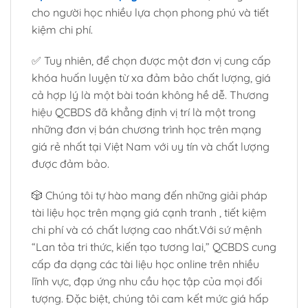
cho người học nhiều lựa chọn phong phú và tiết
kiệm chi phí.
✅ Tuy nhiên, để chọn được một đơn vị cung cấp
khóa huấn luyện từ xa đảm bảo chất lượng, giá
cả hợp lý là một bài toán không hề dễ. Thương
hiệu QCBDS đã khẳng định vị trí là một trong
những đơn vị bán chương trình học trên mạng
giá rẻ nhất tại Việt Nam với uy tín và chất lượng
được đảm bảo.
🎲 Chúng tôi tự hào mang đến những giải pháp
tài liệu học trên mạng giá cạnh tranh , tiết kiệm
chi phí và có chất lượng cao nhất.Với sứ mệnh
“Lan tỏa tri thức, kiến tạo tương lai,” QCBDS cung
cấp đa dạng các tài liệu học online trên nhiều
lĩnh vực, đạp ứng nhu cầu học tập của mọi đối
tượng. Đặc biệt, chúng tôi cam kết mức giá hấp