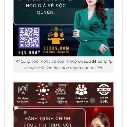
🍂 Cung cấp môn học qua mạng QCBDS 👥 Công ty
chuyên các lớp học qua mạng hợp túi tiền