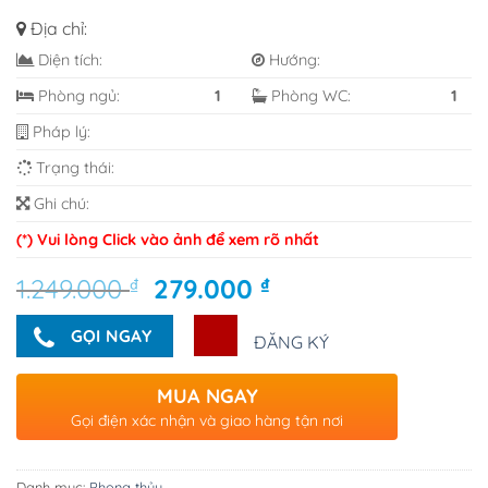
Địa chỉ:
Diện tích:
Hướng:
Phòng ngủ:
1
Phòng WC:
1
Pháp lý:
Trạng thái:
Ghi chú:
(*) Vui lòng Click vào ảnh để xem rõ nhất
Giá
Giá
1.249.000
₫
279.000
₫
gốc
hiện
là:
tại
GỌI NGAY
ĐĂNG KÝ
1.249.000 ₫.
là:
279.000 ₫.
MUA NGAY
Gọi điện xác nhận và giao hàng tận nơi
Danh mục:
Phong thủy