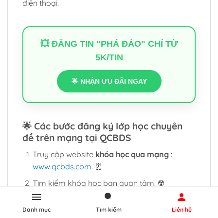
điện thoại.
💥 ĐĂNG TIN "PHÁ ĐẢO" CHỈ TỪ
5K/TIN
🌟 NHẬN ƯU ĐÃI NGAY
🌟
Các bước đăng ký lớp học chuyên
đề trên mạng tại QCBDS
Truy cập website
khóa học qua mạng
:
www.qcbds.com
. ⏰
Tìm kiếm khóa học bạn quan tâm. ☢️
Nhấn “Đăng ký ngay” và nhập thông tin cần
Danh mục
Tìm kiếm
Liên hệ
thiết. 🌈