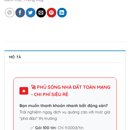
MÔ TẢ
🚀 PHỦ SÓNG NHÀ ĐẤT TOÀN MẠNG
🔥
- CHI PHÍ SIÊU RẺ
Bạn muốn thanh khoản nhanh bất động sản?
Trải nghiệm ngay dịch vụ quảng cáo với mức giá
"phá đảo" thị trường:
✅
Gói 100 tin:
Chỉ 9.000đ/tin