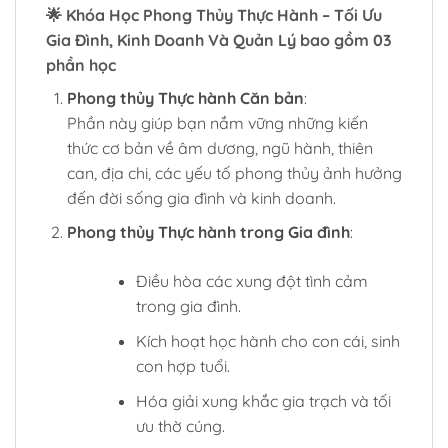
🌟
Khóa Học Phong Thủy Thực Hành – Tối Ưu
Gia Đình, Kinh Doanh Và Quản Lý bao gồm 03
phần học
Phong thủy Thực hành Căn bản
:
Phần này giúp bạn nắm vững những kiến
thức cơ bản về âm dương, ngũ hành, thiên
can, địa chi, các yếu tố phong thủy ảnh hưởng
đến đời sống gia đình và kinh doanh.
Phong thủy Thực hành trong Gia đình
:
Điều hòa các xung đột tình cảm
trong gia đình.
Kích hoạt học hành cho con cái, sinh
con hợp tuổi.
Hóa giải xung khắc gia trạch và tối
ưu thờ cúng.