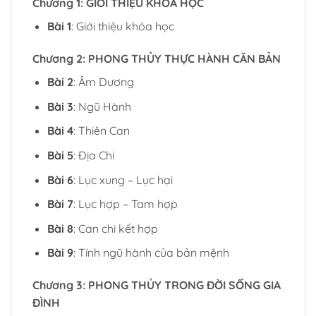
Chương 1: GIỚI THIỆU KHOÁ HỌC
Bài 1
: Giới thiệu khóa học
Chương 2: PHONG THỦY THỰC HÀNH CĂN BẢN
Bài 2
: Âm Dương
Bài 3
: Ngũ Hành
Bài 4
: Thiên Can
Bài 5
: Địa Chi
Bài 6
: Lục xung – Lục hại
Bài 7
: Lục hợp – Tam hợp
Bài 8
: Can chi kết hợp
Bài 9
: Tính ngũ hành của bản mệnh
Chương 3: PHONG THỦY TRONG ĐỜI SỐNG GIA
ĐÌNH