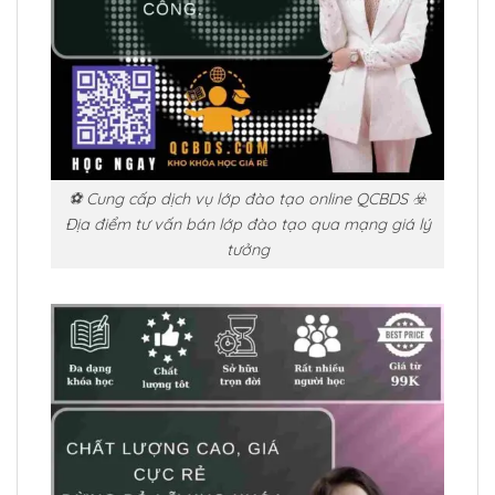
⚽ Cung cấp dịch vụ lớp đào tạo online QCBDS ☣️
Địa điểm tư vấn bán lớp đào tạo qua mạng giá lý
tưởng