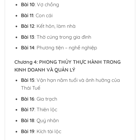
Bài 10
: Vợ chồng
Bài 11
: Con cái
Bài 12
: Kết hôn, làm nhà
Bài 13
: Thờ cúng trong gia đình
Bài 14
: Phương tiện – nghề nghiệp
Chương 4: PHONG THỦY THỰC HÀNH TRONG
KINH DOANH VÀ QUẢN LÝ
Bài 15
: Vận hạn năm tuổi và ảnh hưởng của
Thái Tuế
Bài 16
: Gia trạch
Bài 17
: Thiên lộc
Bài 18
: Quý nhân
Bài 19
: Kích tài lộc