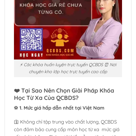
⚡ Các khóa huấn luyện trực tuyến QCBDS ⏰ Nơi
chuyên kho lớp học trực tuyến cao cấp
❤️
Tại Sao Nên Chọn Giải Pháp Khóa
Học Từ Xa Của QCBDS?
⚽
1. Mức giá hấp dẫn nhất tại Việt Nam
🛐 Không chỉ tập trung vào chất lượng, QCBDS
còn đảm bảo cung cấp môn học từ xa mức giá