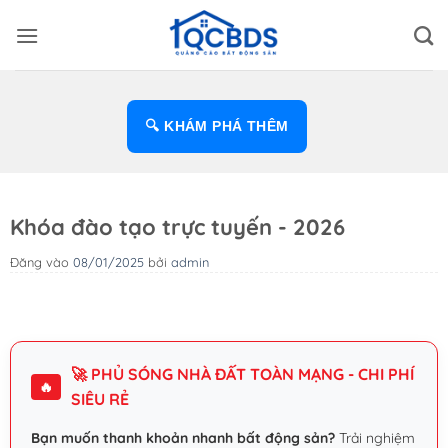
Bỏ
qua
nội
dung
🔍 KHÁM PHÁ THÊM
Khóa đào tạo trực tuyến - 2026
Đăng vào
08/01/2025
bởi
admin
🚀 PHỦ SÓNG NHÀ ĐẤT TOÀN MẠNG - CHI PHÍ
🔥
SIÊU RẺ
Bạn muốn thanh khoản nhanh bất động sản?
Trải nghiệm