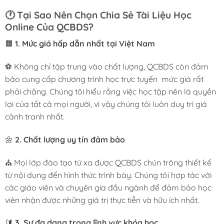
🕐
Tại Sao Nên Chọn Chia Sẻ Tài Liệu Học
Online Của QCBDS?
🟧
1. Mức giá hấp dẫn nhất tại Việt Nam
⚽ Không chỉ tập trung vào chất lượng, QCBDS còn đảm
bảo cung cấp chương trình học trực tuyến mức giá rất
phải chăng. Chúng tôi hiểu rằng việc học tập nên là quyền
lợi của tất cả mọi người, vì vậy chúng tôi luôn duy trì giá
cảnh tranh nhất.
🌼
2. Chất lượng uy tín đảm bảo
⛪ Mọi lớp đào tạo từ xa được QCBDS chún trông thiết kế
từ nội dung đến hình thức trình bày. Chúng tôi hợp tác với
các giáo viên và chuyên gia đầu ngành để đảm bảo học
viên nhận được những giá trị thực tiễn và hữu ích nhất.
🔰
3. Sự đa dạng trong lĩnh vực khóa học