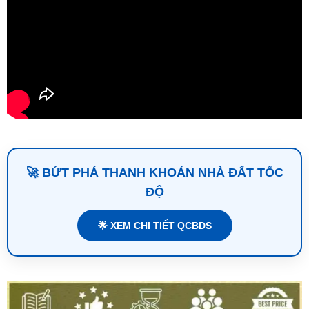
🚀 BỨT PHÁ THANH KHOẢN NHÀ ĐẤT TỐC
ĐỘ
🌟 XEM CHI TIẾT QCBDS