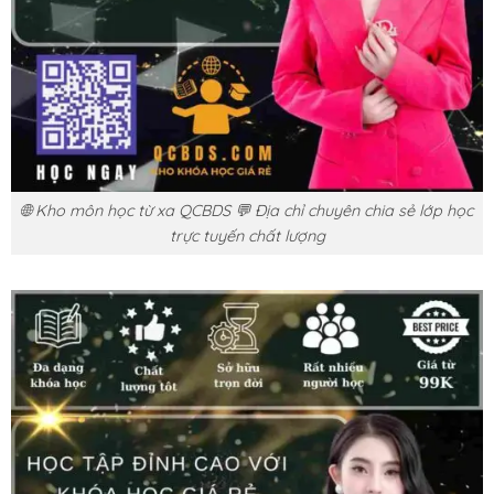
🌐 Kho môn học từ xa QCBDS 💬 Địa chỉ chuyên chia sẻ lớp học
trực tuyến chất lượng