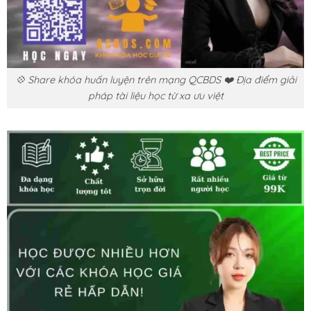
💠 Share khóa huấn luyện trên mạng QCBDS ❤️ Địa điểm giải
pháp tài liệu học từ xa ưu việt