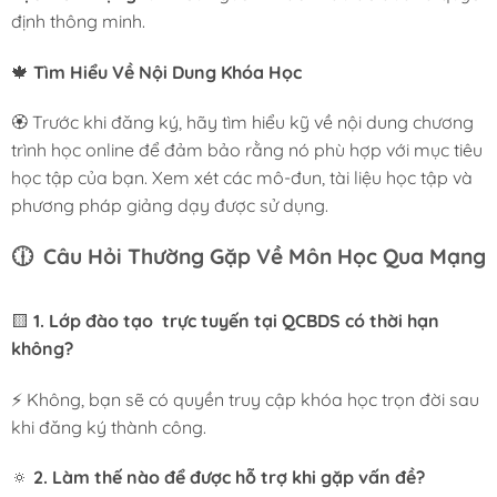
định thông minh.
🍁
Tìm Hiểu Về Nội Dung Khóa Học
🏵️ Trước khi đăng ký, hãy tìm hiểu kỹ về nội dung chương
trình học online để đảm bảo rằng nó phù hợp với mục tiêu
học tập của bạn. Xem xét các mô-đun, tài liệu học tập và
phương pháp giảng dạy được sử dụng.
🕧
Câu Hỏi Thường Gặp Về Môn Học Qua Mạng
🟨
1. Lớp đào tạo trực tuyến tại QCBDS có thời hạn
không?
⚡ Không, bạn sẽ có quyền truy cập khóa học trọn đời sau
khi đăng ký thành công.
🔅
2. Làm thế nào để được hỗ trợ khi gặp vấn đề?