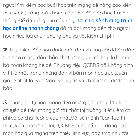
người tìm kiếm các buổi học trên mạng để nâng cao kiến
thức và kỹ năng mà không cần phải đến lớp học truyền
thống. Để đáp ứng nhu cầu này,
nơi chia sẻ chương trình
học online nhanh chóng
đã ra đời, mang đến cho người
học nhiều lựa chọn phong phú và tiết kiệm chi phí.
🧡 Tuy nhiên, để chọn được một đơn vị cung cấp khóa đào
tạo trên mạng đảm bảo chất lượng, giá cả hợp lý là một
bài toán không hề dễ. Thương hiệu QCBDS đã khẳng định
vị trí là một trong những đơn vị bán môn học trực tuyến
giá rẻ nhất tại Việt Nam với uy tín và chất lượng được đảm
bảo.
💪 Chúng tôi tự hào mang đến những giải pháp lớp học
chuyên đề trên mạng giá tốt nhất thị trường , tiết kiệm chi
phí và có chất lượng cao nhất.Với sứ mệnh “Lan tỏa tri
thức, kiến tạo tương lai,” QCBDS cung cấp đa dạng các
môn học qua mạng trên nhiều lĩnh vực, đạp ứng nhu cầu