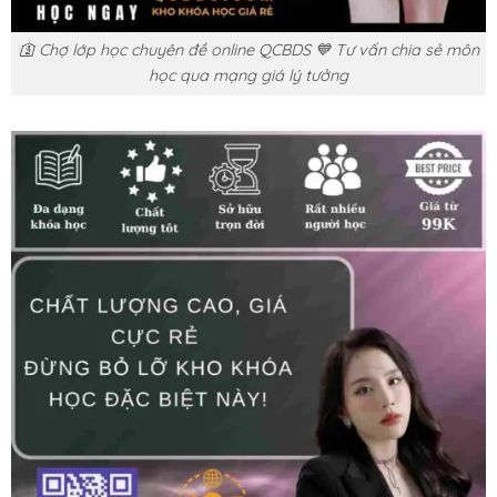
🛐 Chợ lớp học chuyên đề online QCBDS 💙 Tư vấn chia sẻ môn
học qua mạng giá lý tưởng