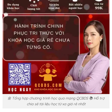
🌼 Tổng hợp chương trình học qua mạng QCBDS 📚 Hỗ trợ
chia sẻ tài liệu học từ xa giá rẻ nhất