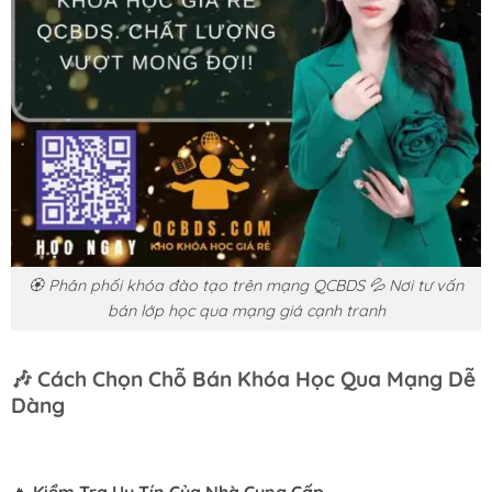
🏵️ Phân phối khóa đào tạo trên mạng QCBDS 💦 Nơi tư vấn
bán lớp học qua mạng giá cạnh tranh
🎶
Cách Chọn Chỗ Bán Khóa Học Qua Mạng Dễ
Dàng