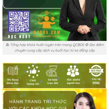
📝 Tổng hợp khóa huấn luyện trên mạng QCBDS 🌻 Địa điểm
chuyên cung cấp dịch vụ buổi học từ xa đẳng cấp