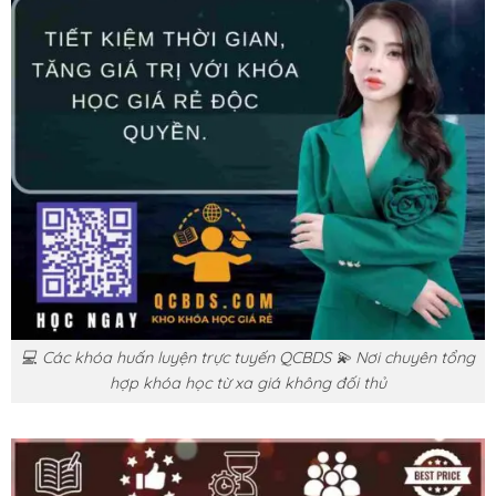
💻 Các khóa huấn luyện trực tuyến QCBDS 💫 Nơi chuyên tổng
hợp khóa học từ xa giá không đối thủ