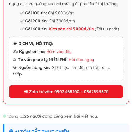
ngay dịch vụ quảng cáo với mức giá "phá đảo" thị trường:
✅
Gói 100 tin:
Chỉ 9.000đ/tin
✅
Gói 200 tin:
Chỉ 7.000đ/tin
✅
Gói 400 tin:
Kịch sàn chỉ 5.000đ/tin
(Tối ưu nhất)
🎯 DỊCH VỤ HỖ TRỢ:
✍️
Ký gửi online:
Bấm vào đây
⚖️
Tư vấn pháp lý MIỄN PHÍ:
Hỏi đáp ngay
💎
Nguồn hàng kín:
Giới thiệu nhà đất giá tốt, rủi ro
thấp.
📲 Zalo tư vấn: 0902.468.100 – 056789.5670
Đang có
26 người đang cùng xem bài viết này.
🤖 AI TÓM TẮT THỰC CHIẾN: