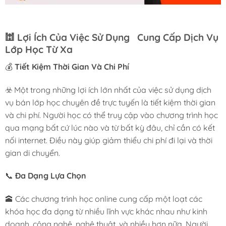
🕍
Lợi Ích Của Việc Sử Dụng Cung Cấp Dịch Vụ
Lớp Học Từ Xa
💰
Tiết Kiệm Thời Gian Và Chi Phí
☣️ Một trong những lợi ích lớn nhất của việc sử dụng dịch
vụ bán lớp học chuyên đề trực tuyến là tiết kiệm thời gian
và chi phí. Người học có thể truy cập vào chương trình học
qua mạng bất cứ lúc nào và từ bất kỳ đâu, chỉ cần có kết
nối internet. Điều này giúp giảm thiểu chi phí đi lại và thời
gian di chuyển.
📞
Đa Dạng Lựa Chọn
🕋 Các chương trình học online cung cấp một loạt các
khóa học đa dạng từ nhiều lĩnh vực khác nhau như kinh
doanh, công nghệ, nghệ thuật, và nhiều hơn nữa. Người