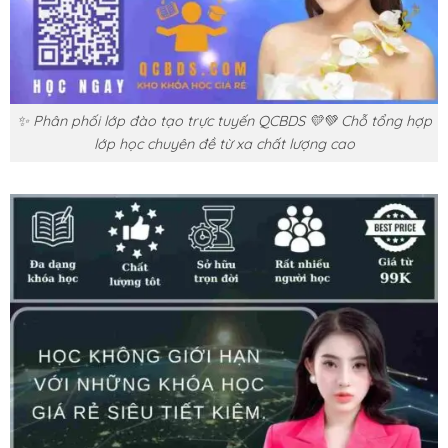
✨ Phân phối lớp đào tạo trực tuyến QCBDS 💛💚 Chỗ tổng hợp
lớp học chuyên đề từ xa chất lượng cao