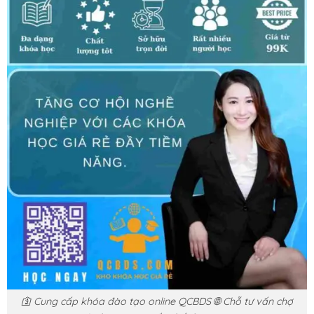
🛐 Cung cấp khóa đào tạo online QCBDS 🌐 Chỗ tư vấn chợ