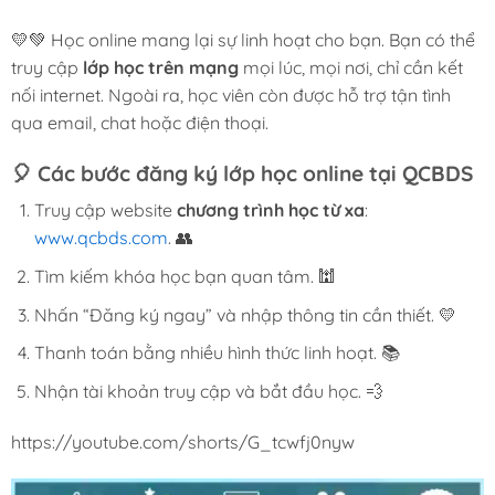
💛💚 Học online mang lại sự linh hoạt cho bạn. Bạn có thể
truy cập
lớp học trên mạng
mọi lúc, mọi nơi, chỉ cần kết
nối internet. Ngoài ra, học viên còn được hỗ trợ tận tình
qua email, chat hoặc điện thoại.
🎈
Các bước đăng ký lớp học online tại QCBDS
Truy cập website
chương trình học từ xa
:
www.qcbds.com
. 👥
Tìm kiếm khóa học bạn quan tâm. 🕍
Nhấn “Đăng ký ngay” và nhập thông tin cần thiết. 💛
Thanh toán bằng nhiều hình thức linh hoạt. 📚
Nhận tài khoản truy cập và bắt đầu học. 💨
https://youtube.com/shorts/G_tcwfj0nyw