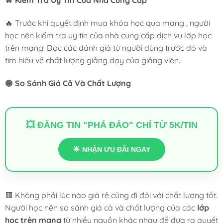
🔥
Kiểm Tra Uy Tín Của Nhà Cung Cấp
🔥 Trước khi quyết định mua khóa học qua mạng , người
học nên kiểm tra uy tín của nhà cung cấp dịch vụ lớp học
trên mạng. Đọc các đánh giá từ người dùng trước đó và
tìm hiểu về chất lượng giảng dạy của giảng viên.
🟠
So Sánh Giá Cả Và Chất Lượng
💥 ĐĂNG TIN "PHÁ ĐẢO" CHỈ TỪ 5K/TIN
🌟 NHẬN ƯU ĐÃI NGAY
🟥 Không phải lúc nào giá rẻ cũng đi đôi với chất lượng tốt.
Người học nên so sánh giá cả và chất lượng của các
lớp
học trên mạng
từ nhiều nguồn khác nhau để đưa ra quyết