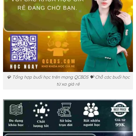
💎 Tổng hợp buổi học trên mạng QCBDS 💝 Chỗ các buổi học
từ xa giá rẻ