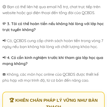
🟡 Bạn có thể liên hệ qua email hỗ trợ, chat trực tiếp trên
website hoặc gọi điện thoại đến tổng đài của QCBDS.
💸
3. Tôi có thể hoàn tiền nếu không hài lòng với lớp học
trực tuyến không?
📢 Có, QCBDS cung cấp chính sách hoàn tiền trong vòng 7
ngày nếu bạn không hài lòng với chất lượng khóa học.
📢
4. Có cần kinh nghiệm trước khi tham gia lớp học qua
mạng không?
☎️ Không, các môn học online của QCBDS được thiết kế
phù hợp với mọi trình độ, từ cơ bản đến nâng cao.
🏆 KHIÊN CHẮN PHÁP LÝ VỮNG NHƯ BÀN