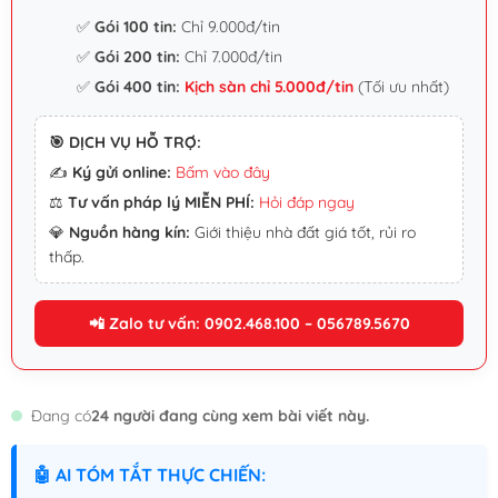
✅
Gói 100 tin:
Chỉ 9.000đ/tin
✅
Gói 200 tin:
Chỉ 7.000đ/tin
✅
Gói 400 tin:
Kịch sàn chỉ 5.000đ/tin
(Tối ưu nhất)
🎯 DỊCH VỤ HỖ TRỢ:
✍️
Ký gửi online:
Bấm vào đây
⚖️
Tư vấn pháp lý MIỄN PHÍ:
Hỏi đáp ngay
💎
Nguồn hàng kín:
Giới thiệu nhà đất giá tốt, rủi ro
thấp.
📲 Zalo tư vấn: 0902.468.100 – 056789.5670
Đang có
24 người đang cùng xem bài viết này.
🤖 AI TÓM TẮT THỰC CHIẾN: