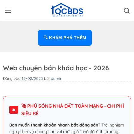
Bỏ
qua
nội
dung
🔍 KHÁM PHÁ THÊM
Web chuyên bán khóa học - 2026
Đăng vào
15/02/2025
bởi
admin
🚀 PHỦ SÓNG NHÀ ĐẤT TOÀN MẠNG - CHI PHÍ
🔥
SIÊU RẺ
Bạn muốn thanh khoản nhanh bất động sản?
Trải nghiệm
ngay dịch vụ quảng cáo với mức giá "phá đảo" thị trường: