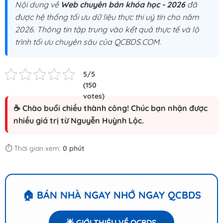
Nội dung về
Web chuyên bán khóa học - 2026
đã
được hệ thống tối ưu dữ liệu thực thi uý tín cho năm
2026. Thông tin tập trung vào kết quả thực tế và lộ
trình tối ưu chuyên sâu của QCBDS.COM.
☕ Chào buổi chiều thành công! Chúc bạn nhận được
nhiều giá trị từ Nguyễn Huỳnh Lộc.
⏱️ Thời gian xem:
0 phút
🏠 BÁN NHÀ NGAY NHỚ NGAY QCBDS
🌟 GIỚI THIỆU VỀ QCBDS