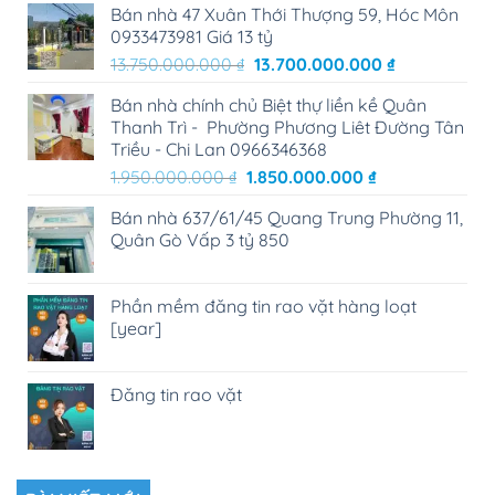
Bán nhà 47 Xuân Thới Thượng 59, Hóc Môn
0933473981 Giá 13 tỷ
Giá
Giá
13.750.000.000
₫
13.700.000.000
₫
gốc
hiện
Bán nhà chính chủ Biệt thự liền kề Quân
là:
tại
Thanh Trì - Phường Phương Liêt Đường Tân
13.750.000.000 ₫.
là:
Triều - Chi Lan 0966346368
13.700.000.0
Giá
Giá
1.950.000.000
₫
1.850.000.000
₫
gốc
hiện
Bán nhà 637/61/45 Quang Trung Phường 11,
là:
tại
Quân Gò Vấp 3 tỷ 850
1.950.000.000 ₫.
là:
1.850.000.000 
Phần mềm đăng tin rao vặt hàng loạt
[year]
Đăng tin rao vặt