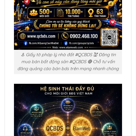
⚓ Giấy tờ pháp lý nhà đất #QCBDS 💒 Đăng tin
mua bán bất động sản #QCBDS 🔴 Chỗ tư vấn
đăng quảng cáo bán bds trên mạng nhanh chóng