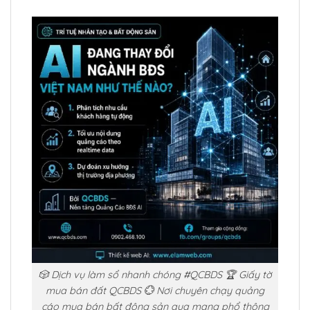
🎲 Dịch vụ làm sổ nhanh chóng #QCBDS 🏆 Giấy tờ
mua bán đất QCBDS 💮 Nơi chuyên chạy quảng
cáo mua bán bất động sản qua mạng phổ thông