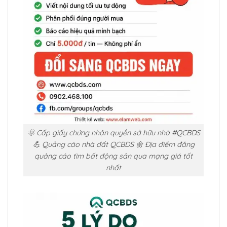
🌞 Cấp giấy chứng nhận quyền sở hữu nhà #QCBDS
💪 Quảng cáo nhà đất QCBDS 🌼 Địa điểm đăng
quảng cáo tìm bất động sản qua mạng giá tốt
nhất