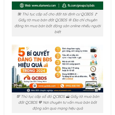
🌺 Thủ tục cấp sổ cho đất tái định cư QCBDS 🚩
Giấy tờ mua bán đất QCBDS 🌞 Địa chỉ chuyên
đăng tin mua bán bất động sản online nhiều người
biết
💯 Thủ tục cấp sổ đỏ QCBDS 🗻 Giấy tờ mua bán
đất QCBDS 🤎 Nơi chuyên tư vấn mua bán bất
động sản qua mạng hiệu quả