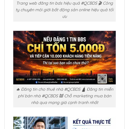
Trang web đăng tin bds hiệu quả #QCBDS 🎬 Công
ty chuyên môi giới bất động sản online hiệu quả tối
ưu
🔥 Đăng tin cho thuê nhà #QCBDS 🛕 Đăng tin miễn
phí bán nhà #QCBDS 🕍 Chỗ marketing mua bán
nhà qua mạng giá cạnh tranh nhất