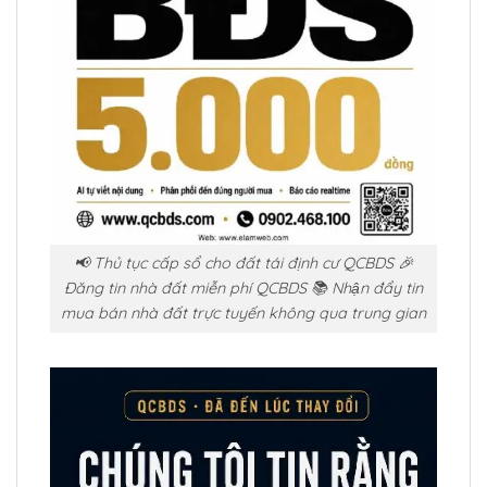
📢 Thủ tục cấp sổ cho đất tái định cư QCBDS 🎉
Đăng tin nhà đất miễn phí QCBDS 📚 Nhận đẩy tin
mua bán nhà đất trực tuyến không qua trung gian