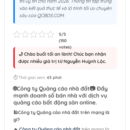
thi uý tín cho năm 2026. Thông tin tập trung
vào kết quả thực tế và lộ trình tối ưu chuyên
sâu của QCBDS.COM.
🌙 Chào buổi tối an lành! Chúc bạn nhận
được nhiều giá trị từ Nguyễn Huỳnh Lộc.
⏱️ Thời gian xem:
63 phút
🌐
Công ty Quảng cáo nhà đất
📷 Đẩy
mạnh doanh số bán nhà với dịch vụ
quảng cáo bất động sản online.
🕌
Công ty Quảng cáo nhà đất
trên mạng là
gì?
🔥
Công ty Quảng cáo nhà đất
trên mạng là