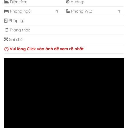
Diện tích:
Hướng:
Phòng ngủ:
1
Phòng WC:
1
Pháp lý:
Trạng thái:
Ghi chú:
(*) Vui lòng Click vào ảnh để xem rõ nhất