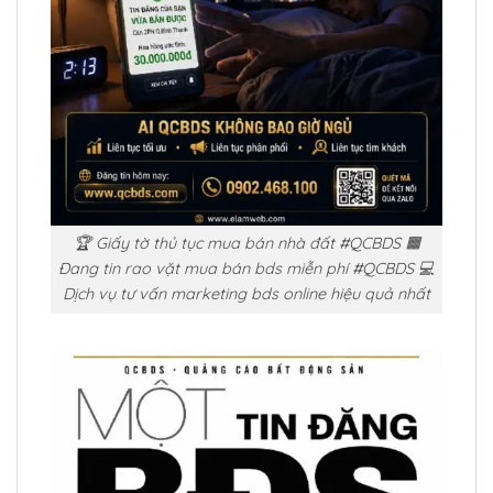
🏆 Giấy tờ thủ tục mua bán nhà đất #QCBDS 🟧
Đang tin rao vặt mua bán bds miễn phí #QCBDS 💻
Dịch vụ tư vấn marketing bds online hiệu quả nhất