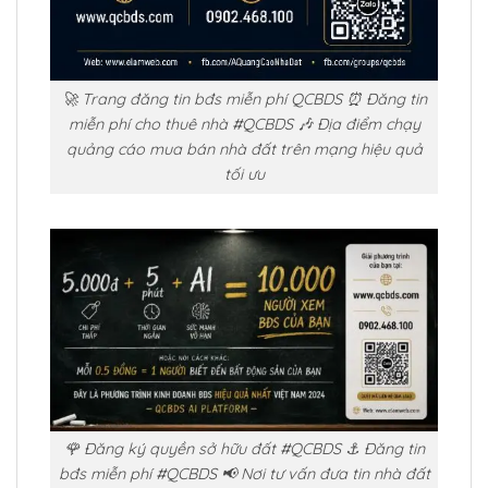
🚀 Trang đăng tin bđs miễn phí QCBDS ⏰ Đăng tin
miễn phí cho thuê nhà #QCBDS 🎶 Địa điểm chạy
quảng cáo mua bán nhà đất trên mạng hiệu quả
tối ưu
🌹 Đăng ký quyền sở hữu đất #QCBDS ⚓ Đăng tin
bđs miễn phí #QCBDS 📢 Nơi tư vấn đưa tin nhà đất