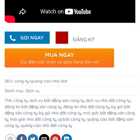
GỌI NGAY
ĐĂNG KÝ
MUA NGAY
Gọi điện xác nhận và giao hàng tận nơi
SKU:
cong-ty-quang-cao-nha-dat
Danh mục:
Dịch vụ
Thẻ:
công ty
,
dịch vụ bất động sản công ty
,
dịch vụ nhà đất công ty
,
đăng tin bất động sản công ty
,
đăng tin nhà đất công ty
,
ký gửi bất
động sản công ty
,
ký gửi nhà đất công ty
,
môi giới bất động sản công
ty
,
môi giới nhà đất công ty
,
qcbds công ty
,
quảng cáo bất động sản
công ty
,
quảng cáo nhà đất công ty