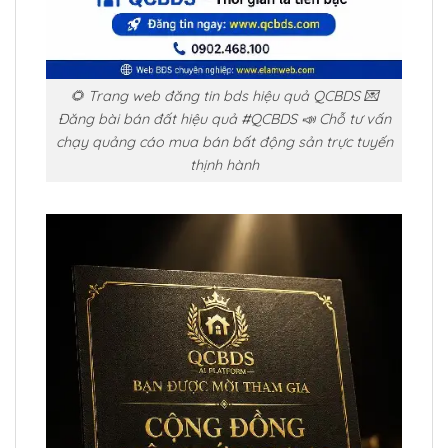
🌻 Trang web đăng tin bds hiệu quả QCBDS 💌
Đăng bài bán đất hiệu quả #QCBDS 📣 Chỗ tư vấn
chạy quảng cáo mua bán bất động sản trực tuyến
thịnh hành