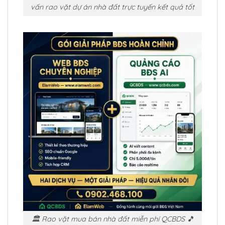
vấn rao vặt dự án nhà đất trực tuyến kết quả tốt
🏛️ Rao vặt mua bán nhà đất miễn phí QCBDS 🎵