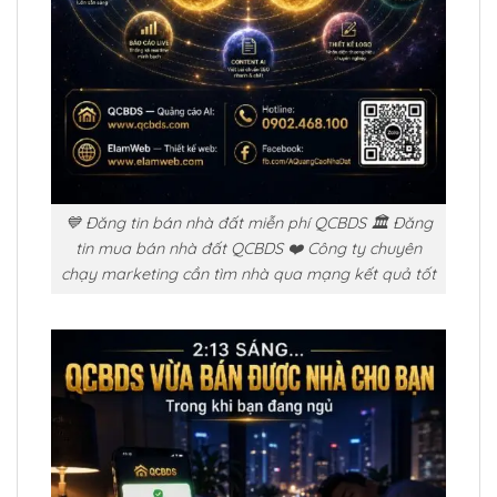
💙 Đăng tin bán nhà đất miễn phí QCBDS 🏛️ Đăng
tin mua bán nhà đất QCBDS ❤️ Công ty chuyên
chạy marketing cần tìm nhà qua mạng kết quả tốt