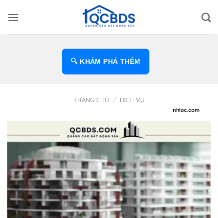
Bỏ
qua
nội
dung
🔍 KHÁM PHÁ THÊM
TRANG CHỦ
/
DỊCH VỤ