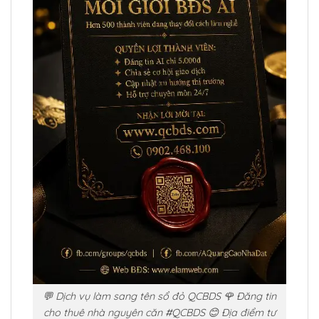
💬 Dịch vụ làm sang tên sổ đỏ QCBDS 🌹 Đăng tin
cho thuê nhà nguyên căn #QCBDS 😊 Địa điểm tư