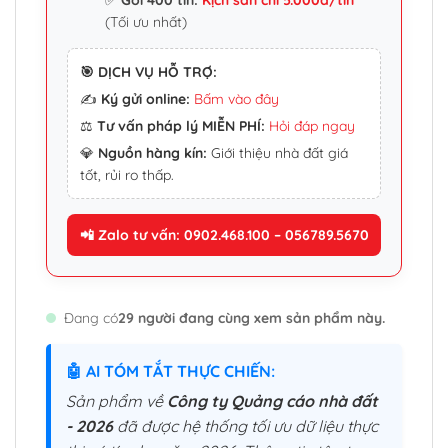
✅
Gói 400 tin:
Kịch sàn chỉ 5.000đ/tin
(Tối ưu nhất)
🎯 DỊCH VỤ HỖ TRỢ:
✍️
Ký gửi online:
Bấm vào đây
⚖️
Tư vấn pháp lý MIỄN PHÍ:
Hỏi đáp ngay
💎
Nguồn hàng kín:
Giới thiệu nhà đất giá
tốt, rủi ro thấp.
📲 Zalo tư vấn: 0902.468.100 – 056789.5670
Đang có
29 người đang cùng xem sản phẩm này.
🤖 AI TÓM TẮT THỰC CHIẾN:
Sản phẩm về
Công ty Quảng cáo nhà đất
- 2026
đã được hệ thống tối ưu dữ liệu thực