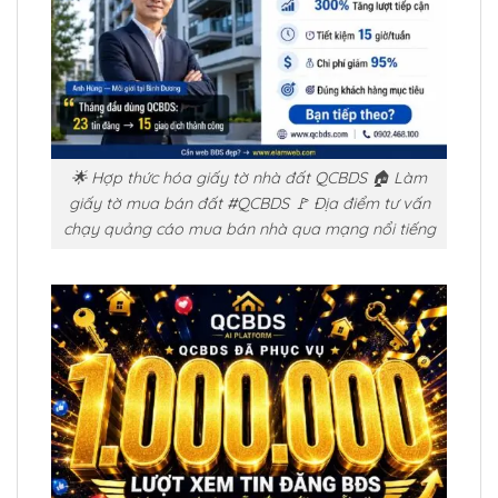
🌟 Hợp thức hóa giấy tờ nhà đất QCBDS 🏠 Làm
giấy tờ mua bán đất #QCBDS 🚩 Địa điểm tư vấn
chạy quảng cáo mua bán nhà qua mạng nổi tiếng