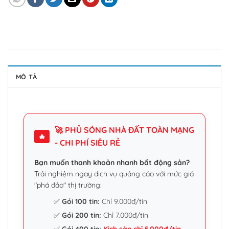
MÔ TẢ
🚀 PHỦ SÓNG NHÀ ĐẤT TOÀN MẠNG
🔥
- CHI PHÍ SIÊU RẺ
Bạn muốn thanh khoản nhanh bất động sản?
Trải nghiệm ngay dịch vụ quảng cáo với mức giá
"phá đảo" thị trường:
✅
Gói 100 tin:
Chỉ 9.000đ/tin
✅
Gói 200 tin:
Chỉ 7.000đ/tin