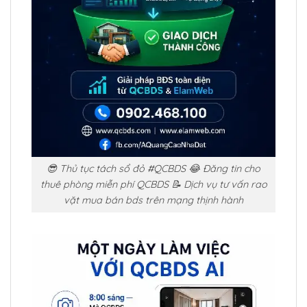
😎 Thủ tục tách sổ đỏ #QCBDS 😂 Đăng tin cho
thuê phòng miễn phí QCBDS 📝 Dịch vụ tư vấn rao
vặt mua bán bds trên mạng thịnh hành