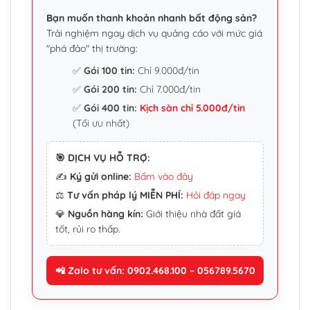
Bạn muốn thanh khoản nhanh bất động sản?
Trải nghiệm ngay dịch vụ quảng cáo với mức giá
"phá đảo" thị trường:
✅
Gói 100 tin:
Chỉ 9.000đ/tin
✅
Gói 200 tin:
Chỉ 7.000đ/tin
✅
Gói 400 tin:
Kịch sàn chỉ 5.000đ/tin
(Tối ưu nhất)
🎯 DỊCH VỤ HỖ TRỢ:
✍️
Ký gửi online:
Bấm vào đây
⚖️
Tư vấn pháp lý MIỄN PHÍ:
Hỏi đáp ngay
💎
Nguồn hàng kín:
Giới thiệu nhà đất giá
tốt, rủi ro thấp.
📲 Zalo tư vấn: 0902.468.100 – 056789.5670