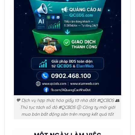
🧡 Dịch vụ hợp thức hóa giấy tờ nhà đất #QCBDS 👥
Thủ tục tách sổ đỏ #QCBDS 🕧 Công ty môi giới
mua bán bất động sản trên mạng kết quả tốt