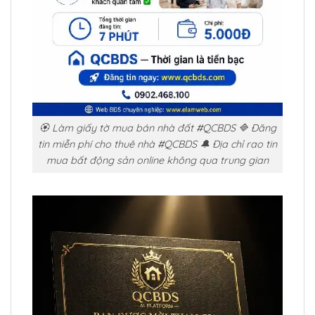
🏵️ Làm giấy tờ mua bán nhà đất #QCBDS 🔷 Đăng
tin miễn phí cho thuê nhà #QCBDS 🔔 Địa chỉ rao tin
mua bất động sản online không qua trung gian