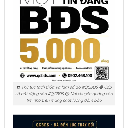
☎️ Thủ tục tách thửa và làm sổ đỏ #QCBDS 🟠 Cấp
sổ bất động sản #QCBDS ⏲️ Nơi chuyên quảng cáo
tìm nhà trên mạng chất lượng đảm bảo