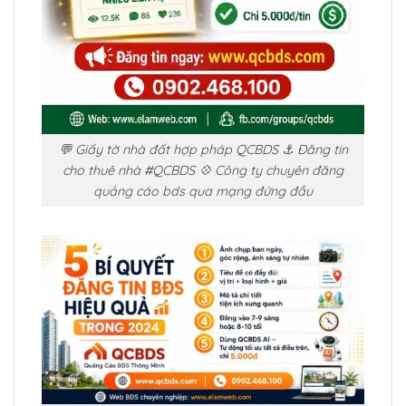
💬 Giấy tờ nhà đất hợp pháp QCBDS ⚓ Đăng tin
cho thuê nhà #QCBDS 💠 Công ty chuyên đăng
quảng cáo bds qua mạng đứng đầu