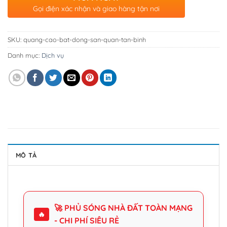
Gọi điện xác nhận và giao hàng tận nơi
SKU:
quang-cao-bat-dong-san-quan-tan-binh
Danh mục:
Dịch vụ
MÔ TẢ
🚀 PHỦ SÓNG NHÀ ĐẤT TOÀN MẠNG
🔥
- CHI PHÍ SIÊU RẺ