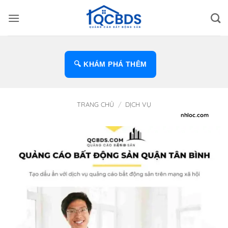
Bỏ
qua
nội
dung
🔍 KHÁM PHÁ THÊM
TRANG CHỦ
/
DỊCH VỤ