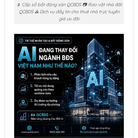
🌷 Cấp sổ bất động sản QCBDS 📷 Rao vặt nhà đất
QCBDS ⛪ Dịch vụ đẩy tin cho thuê nhà trực tuyến
giá ưu đãi