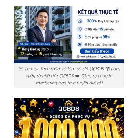
📊 Thủ tục tách thửa và làm sổ đỏ QCBDS 🤩 Làm
giấy tờ nhà đất QCBDS ❤️ Công ty chuyên
marketing bds trực tuyến giá tốt