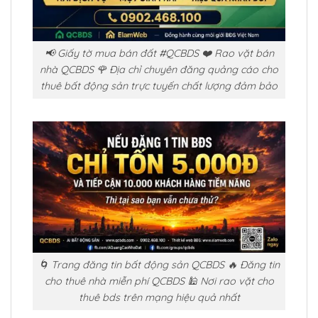
📢 Giấy tờ mua bán đất #QCBDS ❤️ Rao vặt bán
nhà QCBDS 🌹 Địa chỉ chuyên đăng quảng cáo cho
thuê bất động sản trực tuyến chất lượng đảm bảo
🌀 Trang đăng tin bất động sản QCBDS 🔥 Đăng tin
cho thuê nhà miễn phí QCBDS 🕌 Nơi rao vặt cho
thuê bds trên mạng hiệu quả nhất