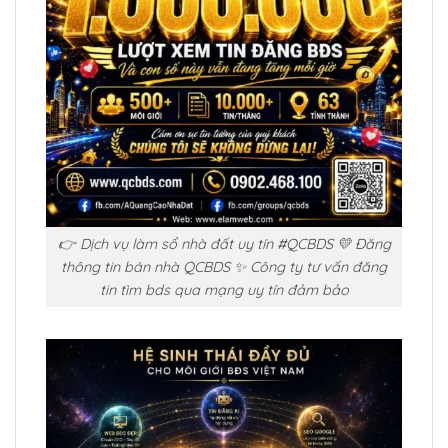
👉 Dịch vụ làm sổ nhà đất uy tín #QCBDS 💛 Đăng
thông tin bán nhà QCBDS ✨ Công ty tư vấn đăng
tin tìm bds qua mạng uy tín đảm bảo