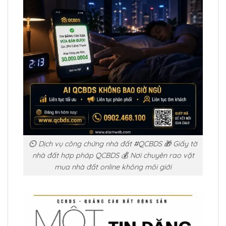
⏲️ Dịch vụ công chứng nhà đất #QCBDS 🎁 Giấy tờ
nhà đất hợp pháp QCBDS 💰 Nơi chuyên rao vặt
mua nhà đất online không môi giới