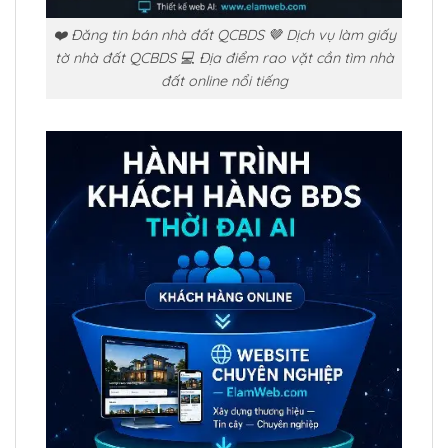
❤️ Đăng tin bán nhà đất QCBDS 🤎 Dịch vụ làm giấy
tờ nhà đất QCBDS 💻 Địa điểm rao vặt cần tìm nhà
đất online nổi tiếng