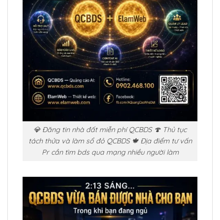
💎 Đăng tin nhà đất miễn phí QCBDS 🍄 Thủ tục
tách thửa và làm sổ đỏ QCBDS 🍁 Địa điểm tư vấn
Pr cần tìm bds qua mạng nhiều người làm