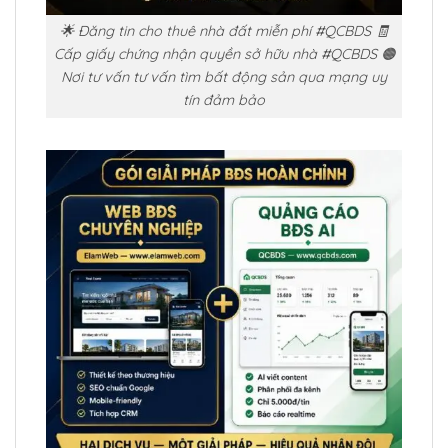
🌟 Đăng tin cho thuê nhà đất miễn phí #QCBDS 🧾
Cấp giấy chứng nhận quyền sở hữu nhà #QCBDS 🟠
Nơi tư vấn tư vấn tìm bất động sản qua mạng uy
tín đảm bảo