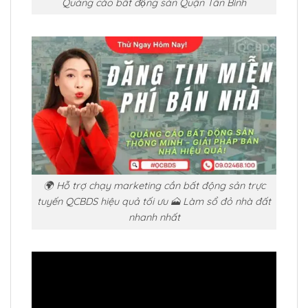
Quảng cáo bất động sản Quận Tân Bình
🌍 Hỗ trợ chạy marketing cần bất động sản trực
tuyến QCBDS hiệu quả tối ưu 🗻 Làm sổ đỏ nhà đất
nhanh nhất