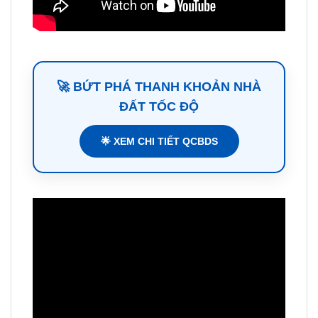
🚀 BỨT PHÁ THANH KHOẢN NHÀ
ĐẤT TỐC ĐỘ
🌟 XEM CHI TIẾT QCBDS