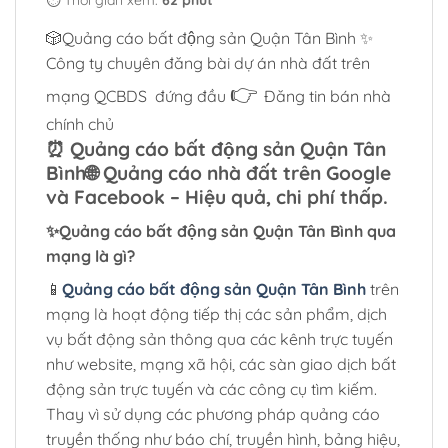
⏱️ Thời gian xem:
62 phút
🎲Quảng cáo bất động sản Quận Tân Bình ✨
Công ty chuyên đăng bài dự án nhà đất trên
👉
mạng QCBDS
đứng đầu
Đăng tin bán nhà
chính chủ
⏰ Quảng cáo bất động sản Quận Tân
Bình🌐 Quảng cáo nhà đất trên Google
và Facebook – Hiệu quả, chi phí thấp.
✨Quảng cáo bất động sản Quận Tân Bình qua
mạng là gì?
📱
Quảng cáo bất động sản Quận Tân Bình
trên
mạng là hoạt động tiếp thị các sản phẩm, dịch
vụ bất động sản thông qua các kênh trực tuyến
như website, mạng xã hội, các sàn giao dịch bất
động sản trực tuyến và các công cụ tìm kiếm.
Thay vì sử dụng các phương pháp quảng cáo
truyền thống như báo chí, truyền hình, bảng hiệu,