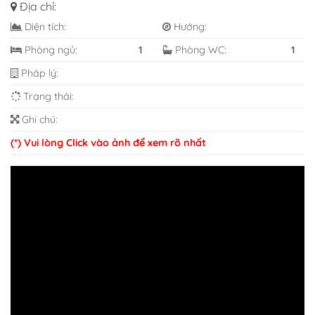
Địa chỉ:
Diện tích:
Hướng:
Phòng ngủ:
1
Phòng WC:
1
Pháp lý:
Trạng thái:
Ghi chú:
(*) Vui lòng Click vào ảnh để xem rõ nhất