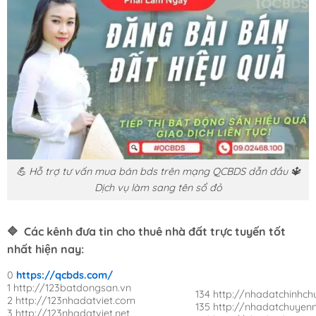
💪 Hỗ trợ tư vấn mua bán bds trên mạng QCBDS dẫn đầu 🔱
Dịch vụ làm sang tên sổ đỏ
🔷 Các kênh đưa tin cho thuê nhà đất trực tuyến tốt
nhất hiện nay:
0
https://qcbds.com/
1 http://123batdongsan.vn
134 http://nhadatchinhch
2 http://123nhadatviet.com
135 http://nhadatchuyen
3 http://123nhadatviet.net