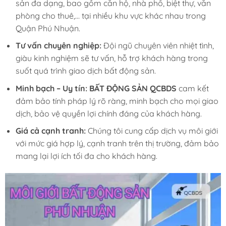
sản đa dạng, bao gồm căn hộ, nhà phố, biệt thự, văn
phòng cho thuê,… tại nhiều khu vực khác nhau trong
Quận Phú Nhuận.
Tư vấn chuyên nghiệp:
Đội ngũ chuyên viên nhiệt tình,
giàu kinh nghiệm sẽ tư vấn, hỗ trợ khách hàng trong
suốt quá trình giao dịch bất động sản.
Minh bạch – Uy tín:
BẤT ĐỘNG SẢN QCBDS
cam kết
đảm bảo tính pháp lý rõ ràng, minh bạch cho mọi giao
dịch, bảo vệ quyền lợi chính đáng của khách hàng.
Giá cả cạnh tranh:
Chúng tôi cung cấp dịch vụ môi giới
với mức giá hợp lý, cạnh tranh trên thị trường, đảm bảo
mang lại lợi ích tối đa cho khách hàng.