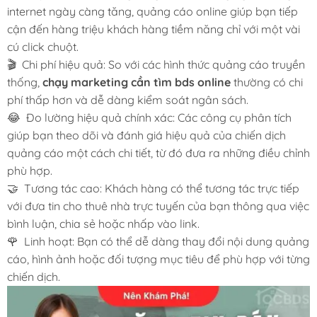
internet ngày càng tăng, quảng cáo online giúp bạn tiếp
cận đến hàng triệu khách hàng tiềm năng chỉ với một vài
cú click chuột.
🎬 Chi phí hiệu quả: So với các hình thức quảng cáo truyền
thống,
chạy marketing cần tìm bds online
thường có chi
phí thấp hơn và dễ dàng kiểm soát ngân sách.
😂 Đo lường hiệu quả chính xác: Các công cụ phân tích
giúp bạn theo dõi và đánh giá hiệu quả của chiến dịch
quảng cáo một cách chi tiết, từ đó đưa ra những điều chỉnh
phù hợp.
🤝 Tương tác cao: Khách hàng có thể tương tác trực tiếp
với đưa tin cho thuê nhà trực tuyến của bạn thông qua việc
bình luận, chia sẻ hoặc nhấp vào link.
🌹 Linh hoạt: Bạn có thể dễ dàng thay đổi nội dung quảng
cáo, hình ảnh hoặc đối tượng mục tiêu để phù hợp với từng
chiến dịch.