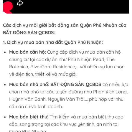
Các dịch vụ môi giới bất động sản Quận Phú Nhuận của
BẤT ĐỘNG SẢN QCBDS:
1. Dịch vụ mua bán nhà đất Quận Phú Nhuận:
Mua bán căn hộ:
Cung cấp dịch vụ mua bán căn hộ
chung cư tại các dự án như Phú Nhuận Pearl, The
Botanica, RiverGate Residence,… với nhiều sự lựa chọn
về diện tích, thiết kế và mức giá.
Mua bán nhà phố:
BẤT ĐỘNG SẢN QCBDS
có nhiều lựa
chọn nhà phố tại các tuyến đường như Phan Xích Long,
Huỳnh Văn Bánh, Nguyễn Văn Trỗi,… phù hợp với nhu
cầu an cư và kinh doanh.
Mua bán biệt thự:
Tìm kiếm và mua bán biệt thự cao
cấp, sang trọng tại các khu vực yên tĩnh, an ninh tại
Quận Phú Nhuận.