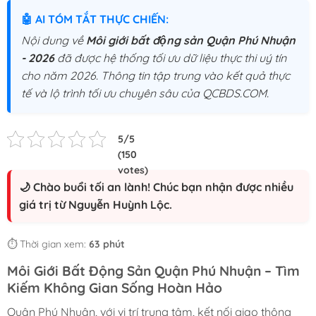
🤖 AI TÓM TẮT THỰC CHIẾN:
Nội dung về
Môi giới bất động sản Quận Phú Nhuận
- 2026
đã được hệ thống tối ưu dữ liệu thực thi uý tín
cho năm 2026. Thông tin tập trung vào kết quả thực
tế và lộ trình tối ưu chuyên sâu của QCBDS.COM.
🌙 Chào buổi tối an lành! Chúc bạn nhận được nhiều
giá trị từ Nguyễn Huỳnh Lộc.
⏱️ Thời gian xem:
63 phút
Môi Giới Bất Động Sản Quận Phú Nhuận – Tìm
Kiếm Không Gian Sống Hoàn Hảo
Quận Phú Nhuận, với vị trí trung tâm, kết nối giao thông