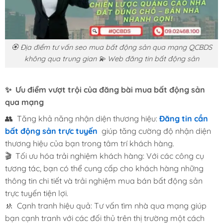
🏵️ Địa điểm tư vấn seo mua bất động sản qua mạng QCBDS
không qua trung gian 💫 Web đăng tin bất động sản
✨ Ưu điểm vượt trội của đăng bài mua bất động sản
qua mạng
👥 Tăng khả năng nhận diện thương hiệu:
Đăng tin cần
bất động sản trực tuyến
giúp tăng cường độ nhận diện
thương hiệu của bạn trong tâm trí khách hàng.
🎬 Tối ưu hóa trải nghiệm khách hàng: Với các công cụ
tương tác, bạn có thể cung cấp cho khách hàng những
thông tin chi tiết và trải nghiệm mua bán bất động sản
trực tuyến tiện lợi.
🚸 Cạnh tranh hiệu quả: Tư vấn tìm nhà qua mạng giúp
bạn cạnh tranh với các đối thủ trên thị trường một cách