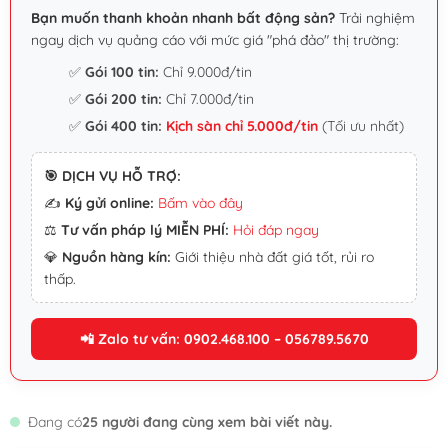
Bạn muốn thanh khoản nhanh bất động sản?
Trải nghiệm
ngay dịch vụ quảng cáo với mức giá "phá đảo" thị trường:
✅
Gói 100 tin:
Chỉ 9.000đ/tin
✅
Gói 200 tin:
Chỉ 7.000đ/tin
✅
Gói 400 tin:
Kịch sàn chỉ 5.000đ/tin
(Tối ưu nhất)
🎯 DỊCH VỤ HỖ TRỢ:
✍️
Ký gửi online:
Bấm vào đây
⚖️
Tư vấn pháp lý MIỄN PHÍ:
Hỏi đáp ngay
💎
Nguồn hàng kín:
Giới thiệu nhà đất giá tốt, rủi ro
thấp.
📲 Zalo tư vấn: 0902.468.100 – 056789.5670
Đang có
25 người đang cùng xem bài viết này.