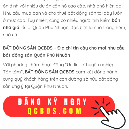
ổn định với nhiều dự án căn hộ cao cấp, nhà phố hiện đại.
Nhu cầu mua bán và cho thuê bất động sản tại đây luôn
ở mức cao. Tuy nhiên, cũng có nhiều người tìm kiếm
bán
nhà giá rẻ
tại Quận Phú Nhuận, đặc biệt là nhà trong hẻm,
nhà cũ.
BẤT ĐỘNG SẢN QCBDS
– Địa chỉ tin cậy cho mọi nhu cầu
bất động sản Quận Phú Nhuận
Với phương châm hoạt động “Uy tín – Chuyên nghiệp –
Tận tâm”,
BẤT ĐỘNG SẢN QCBDS
cam kết đồng hành
cùng quý khách hàng trên con đường sở hữu bất động
sản ưng ý tại Quận Phú Nhuận.