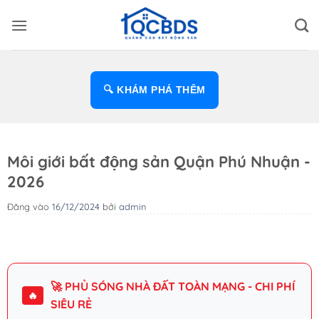
Bỏ
qua
nội
dung
🔍 KHÁM PHÁ THÊM
Môi giới bất động sản Quận Phú Nhuận -
2026
Đăng vào
16/12/2024
bởi
admin
🚀 PHỦ SÓNG NHÀ ĐẤT TOÀN MẠNG - CHI PHÍ
🔥
SIÊU RẺ