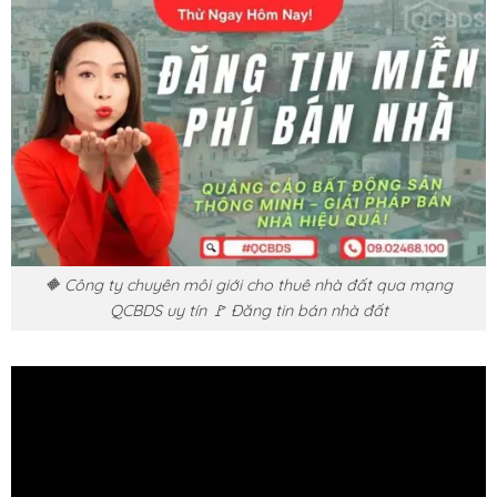
🔶 Công ty chuyên môi giới cho thuê nhà đất qua mạng
QCBDS uy tín 🚩 Đăng tin bán nhà đất