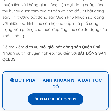
thuận tiện và không gian sống hiện đại, đang ngày càng
thu hút sự quan tâm của cư dân và nhà đầu tư bất động
sản. Thị trường bất động sản Quận Phú Nhuận sôi động
với nhiều loại hình như căn hộ cao cấp, nhà phố sang
trọng, văn phòng cho thuê, đáp ứng nhu cầu đa dạng của
khách hàng.
Để tìm kiếm
dịch vụ môi giới bất động sản Quận Phú
Nhuận
uy tín, chuyên nghiệp, hãy đến với
BẤT ĐỘNG SẢN
QCBDS
.
🚀 BỨT PHÁ THANH KHOẢN NHÀ ĐẤT TỐC
ĐỘ
🌟 XEM CHI TIẾT QCBDS