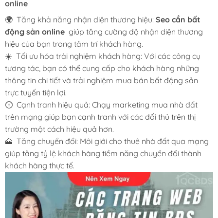
online
🌍 Tăng khả năng nhận diện thương hiệu:
Seo cần bất
động sản online
giúp tăng cường độ nhận diện thương
hiệu của bạn trong tâm trí khách hàng.
☀️ Tối ưu hóa trải nghiệm khách hàng: Với các công cụ
tương tác, bạn có thể cung cấp cho khách hàng những
thông tin chi tiết và trải nghiệm mua bán bất động sản
trực tuyến tiện lợi.
🕧 Cạnh tranh hiệu quả: Chạy marketing mua nhà đất
trên mạng giúp bạn cạnh tranh với các đối thủ trên thị
trường một cách hiệu quả hơn.
🗻 Tăng chuyển đổi: Môi giới cho thuê nhà đất qua mạng
giúp tăng tỷ lệ khách hàng tiềm năng chuyển đổi thành
khách hàng thực tế.