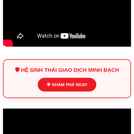
🛡️ HỆ SINH THÁI GIAO DỊCH MINH BẠCH
🌟 KHÁM PHÁ NGAY