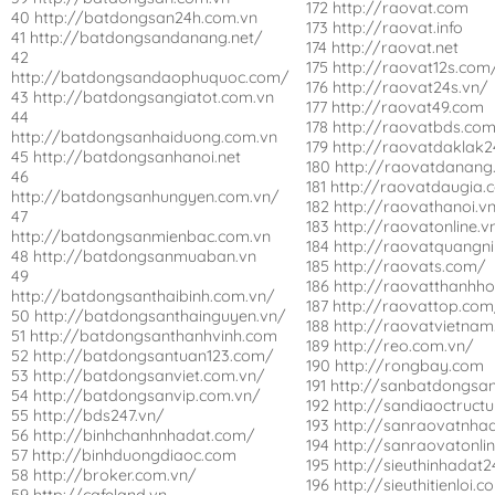
172 http://raovat.com
40 http://batdongsan24h.com.vn
173 http://raovat.info
41 http://batdongsandanang.net/
174 http://raovat.net
42
175 http://raovat12s.com
http://batdongsandaophuquoc.com/
176 http://raovat24s.vn/
43 http://batdongsangiatot.com.vn
177 http://raovat49.com
44
178 http://raovatbds.com
http://batdongsanhaiduong.com.vn
179 http://raovatdaklak
45 http://batdongsanhanoi.net
180 http://raovatdanang
46
181 http://raovatdaugia.
http://batdongsanhungyen.com.vn/
182 http://raovathanoi.v
47
183 http://raovatonline.v
http://batdongsanmienbac.com.vn
184 http://raovatquangn
48 http://batdongsanmuaban.vn
185 http://raovats.com/
49
186 http://raovatthanhh
http://batdongsanthaibinh.com.vn/
187 http://raovattop.co
50 http://batdongsanthainguyen.vn/
188 http://raovatvietnam
51 http://batdongsanthanhvinh.com
189 http://reo.com.vn/
52 http://batdongsantuan123.com/
190 http://rongbay.com
53 http://batdongsanviet.com.vn/
191 http://sanbatdongsan
54 http://batdongsanvip.com.vn/
192 http://sandiaoctruct
55 http://bds247.vn/
193 http://sanraovatnha
56 http://binhchanhnhadat.com/
194 http://sanraovatonli
57 http://binhduongdiaoc.com
195 http://sieuthinhadat2
58 http://broker.com.vn/
196 http://sieuthitienloi.