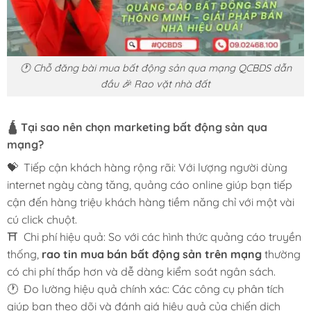
🕐 Chỗ đăng bài mua bất động sản qua mạng QCBDS dẫn
đầu 🎉 Rao vặt nhà đất
🛕 Tại sao nên chọn marketing bất động sản qua
mạng?
💝 Tiếp cận khách hàng rộng rãi: Với lượng người dùng
internet ngày càng tăng, quảng cáo online giúp bạn tiếp
cận đến hàng triệu khách hàng tiềm năng chỉ với một vài
cú click chuột.
⛩️ Chi phí hiệu quả: So với các hình thức quảng cáo truyền
thống,
rao tin mua bán bất động sản trên mạng
thường
có chi phí thấp hơn và dễ dàng kiểm soát ngân sách.
🕐 Đo lường hiệu quả chính xác: Các công cụ phân tích
giúp bạn theo dõi và đánh giá hiệu quả của chiến dịch