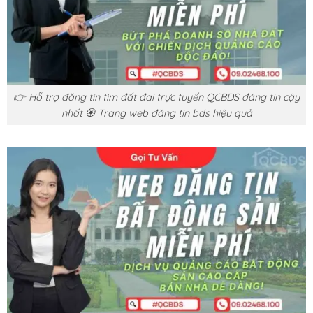
👉 Hỗ trợ đăng tin tìm đất đai trực tuyến QCBDS đáng tin cậy
nhất 🏵️ Trang web đăng tin bds hiệu quả