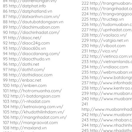
84 http://datnenlongan.vn/
222 http://trangmuaban
85 http://datphat.info
223 http://trangnhadat.
86 http://datphatland.vn
224 http://trangvanggo
87 http://datxanhvn.com.vn/
225 http://tructiep.vn
88 http://dautubatdongsan.vn
226 http://tudomuaban.
89 http://diachimuaban.com
227 http://upnhadat.com
90 http://diachinhadat.com/
228 http://vaolaco.vn/
91 http://diaoc.net/
229 http://vatgia.net.vn
92 http://diaoc24g.com
230 http://viboot.com
93 http://diaoc60s.vn
231 http://vico.vn/
94 http://diaocdanang.com/
232 http://vietinco.com.v
95 http://diaocthudo.vn
233 http://vietnamlands
96 http://dothi.net
234 http://vndiaoc.com
97 http://dothi1.com/
235 http://webmuaban.v
98 http://dothidiaoc.com
236 http://www.batdong
99 http://enbac.net
237 http://www.infonhada
100 http://enbien.com
238 http://www.kenhrao
101 http://hotromuanha.com/
239 http://www.muaban.
102 http://i-batdongsan.com
240 http://www.muaban
103 http://i-nhadat.com
241
104 http://ketnoivang.com.vn/
http://www.muabannhad
105 http://khudothilinhdam.vn/
242 http://www.muaban
106 http://mangnhadat.com.vn/
243 http://www.nhaban.
107 http://mangraovat.com
244 http://www.nhachinh
108 http://maxland.vn
245 http://www.nhadath