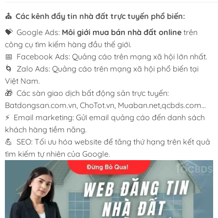
⛪ Các kênh đẩy tin nhà đất trực tuyến phổ biến:
💝 Google Ads:
Môi giới mua bán nhà đất online
trên
công cụ tìm kiếm hàng đầu thế giới.
📅 Facebook Ads: Quảng cáo trên mạng xã hội lớn nhất.
🌀 Zalo Ads: Quảng cáo trên mạng xã hội phổ biến tại
Việt Nam.
🎁 Các sàn giao dịch bất động sản trực tuyến:
Batdongsan.com.vn, ChoTot.vn, Muaban.net,qcbds.com…
⚡ Email marketing: Gửi email quảng cáo đến danh sách
khách hàng tiềm năng.
💪 SEO: Tối ưu hóa website để tăng thứ hạng trên kết quả
tìm kiếm tự nhiên của Google.