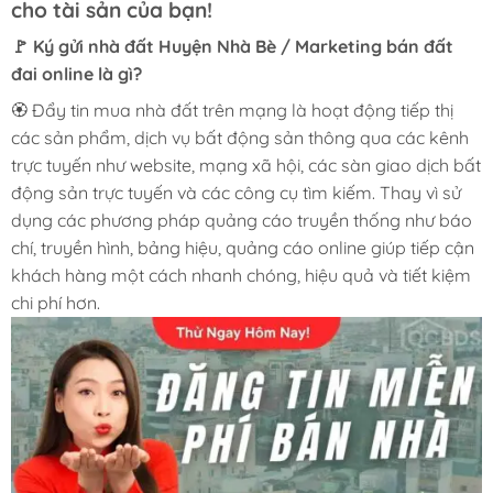
cho tài sản của bạn!
🚩 Ký gửi nhà đất Huyện Nhà Bè / Marketing bán đất
đai online là gì?
🏵️ Đẩy tin mua nhà đất trên mạng là hoạt động tiếp thị
các sản phẩm, dịch vụ bất động sản thông qua các kênh
trực tuyến như website, mạng xã hội, các sàn giao dịch bất
động sản trực tuyến và các công cụ tìm kiếm. Thay vì sử
dụng các phương pháp quảng cáo truyền thống như báo
chí, truyền hình, bảng hiệu, quảng cáo online giúp tiếp cận
khách hàng một cách nhanh chóng, hiệu quả và tiết kiệm
chi phí hơn.