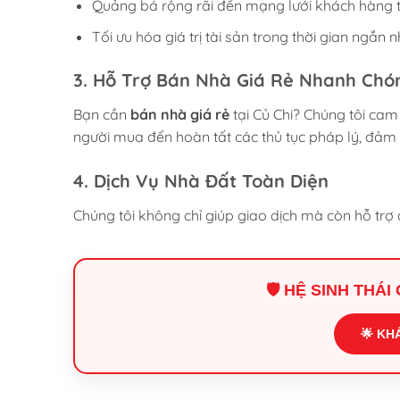
Quảng bá rộng rãi đến mạng lưới khách hàng 
Tối ưu hóa giá trị tài sản trong thời gian ngắn n
3. Hỗ Trợ Bán Nhà Giá Rẻ Nhanh Chó
Bạn cần
bán nhà giá rẻ
tại Củ Chi? Chúng tôi cam
người mua đến hoàn tất các thủ tục pháp lý, đảm 
4. Dịch Vụ Nhà Đất Toàn Diện
Chúng tôi không chỉ giúp giao dịch mà còn hỗ trợ 
🛡️ HỆ SINH THÁ
🌟 KH