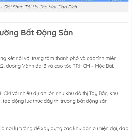
 – Giải Pháp Tối Ưu Cho Mọi Giao Dịch
rường Bất Động Sản
ng kết nối với trung tâm thành phố và các tỉnh miền
, đường Vành đai 3 và cao tốc TP.HCM – Mộc Bài.
.HCM với nhiều dự án lớn như khu đô thị Tây Bắc, khu
, tạo động lực thúc đẩy thị trường bất động sản.
là nơi lý tưởng để xây dựng các khu dân cư hiện đại, đáp