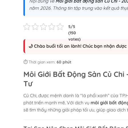
Nội dung về
Môi giới bất động sản Củ Chi - 20
năm 2026. Thông tin tập trung vào kết quả thực
🌙 Chào buổi tối an lành! Chúc bạn nhận được 
⏱️ Thời gian xem:
60 phút
Môi Giới Bất Động Sản Củ Chi
Tư
Củ Chi, được mệnh danh là “lá phổi xanh” của TP.
phát triển mạnh mẽ. Với dịch vụ
môi giới bất độn
sẽ tìm thấy những giải pháp tối ưu, giúp giao dịch