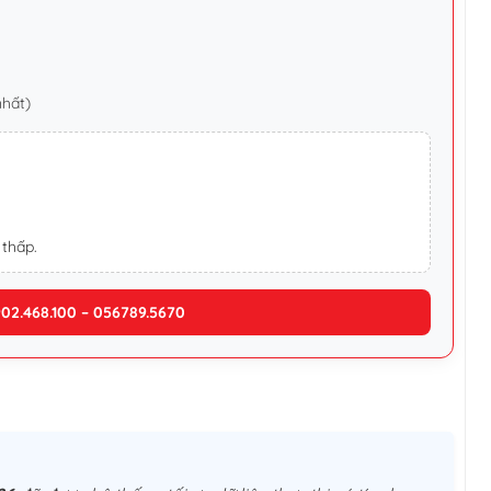
nhất)
 thấp.
902.468.100 – 056789.5670