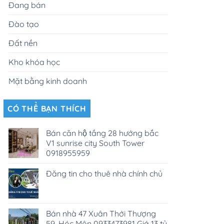
Đang bán
Đào tạo
Đất nền
Kho khóa học
Mặt bằng kinh doanh
CÓ THỂ BẠN THÍCH
Bán căn hộ tầng 28 hướng bắc
V1 sunrise city South Tower
0918955959
Đăng tin cho thuê nhà chính chủ
Bán nhà 47 Xuân Thới Thượng
59, Hóc Môn 0933473981 Giá 13 tỷ