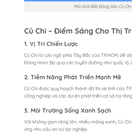
Môi Giới Bất Động Sản Củ Chi
Củ Chi – Điểm Sáng Cho Thị T
1. Vị Trí Chiến Lược
Củ Chi là cửa ngõ phía Tây Bắc của TP.HCM, dễ dà
Đông Nam Bộ qua các tuyến đường như quốc lộ 22
2. Tiềm Năng Phát Triển Mạnh Mẽ
Củ Chi được quy hoạch thành đô thị vệ tinh của TP
công nghiệp và các dự án phát triển cơ sở hạ tầng
3. Môi Trường Sống Xanh Sạch
Với không gian rộng lớn, nhiều mảng xanh, Củ Chi 
ứng nhu cầu an cư lạc nghiệp.