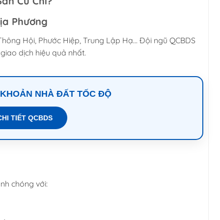
Sản Củ Chi?
Địa Phương
n Thông Hội, Phước Hiệp, Trung Lập Hạ… Đội ngũ QCBDS
giao dịch hiệu quả nhất.
 KHOẢN NHÀ ĐẤT TỐC ĐỘ
CHI TIẾT QCBDS
nh chóng với: