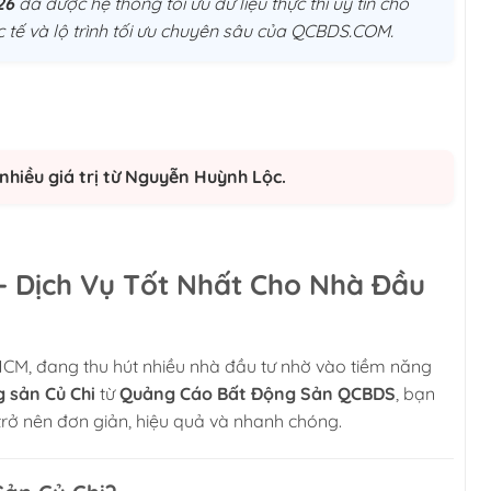
26
đã được hệ thống tối ưu dữ liệu thực thi uý tín cho
 tế và lộ trình tối ưu chuyên sâu của QCBDS.COM.
nhiều giá trị từ Nguyễn Huỳnh Lộc.
 – Dịch Vụ Tốt Nhất Cho Nhà Đầu
HCM, đang thu hút nhiều nhà đầu tư nhờ vào tiềm năng
g sản Củ Chi
từ
Quảng Cáo Bất Động Sản QCBDS
, bạn
 trở nên đơn giản, hiệu quả và nhanh chóng.