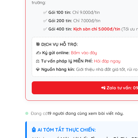
trường:
✅
Gói 100 tin:
Chỉ 9.000đ/tin
✅
Gói 200 tin:
Chỉ 7.000đ/tin
✅
Gói 400 tin:
Kịch sàn chỉ 5.000đ/tin
(Tối ưu 
🎯 DỊCH VỤ HỖ TRỢ:
✍️
Ký gửi online:
Bấm vào đây
⚖️
Tư vấn pháp lý MIỄN PHÍ:
Hỏi đáp ngay
💎
Nguồn hàng kín:
Giới thiệu nhà đất giá tốt, rủi ro
📲 Zalo tư vấn: 0
Đang có
19 người đang cùng xem bài viết này.
🤖 AI TÓM TẮT THỰC CHIẾN: