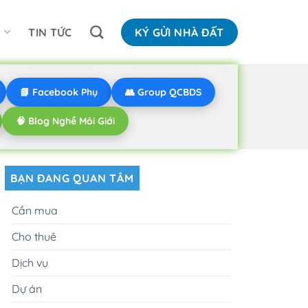
N
TIN TỨC
KÝ GỬI NHÀ ĐẤT
📘 Facebook Phụ
👥 Group QCBDS
🧠 Blog Nghề Môi Giới
BẠN ĐANG QUAN TÂM
Cần mua
Cho thuê
Dịch vụ
Dự án