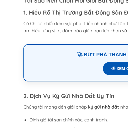
Tại Sao Nên Chọn Môi Giới Bất Động 
1. Hiểu Rõ Thị Trường Bất Động Sản 
Củ Chi có nhiều khu vực phát triển nhanh như Tâ
am hiểu từng vị trí, đảm bảo giúp bạn lựa chọn và 
🚀 BỨT PHÁ THANH
🌟 XEM 
2. Dịch Vụ Ký Gửi Nhà Đất Uy Tín
Chúng tôi mang đến giải pháp
ký gửi nhà đất
nha
Định giá tài sản chính xác, cạnh tranh.