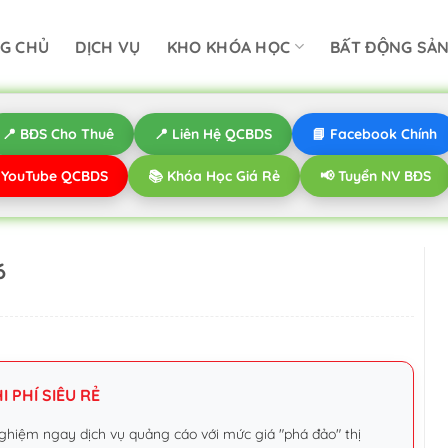
G CHỦ
DỊCH VỤ
KHO KHÓA HỌC
BẤT ĐỘNG SẢ
📍 BĐS Cho Thuê
📍 Liên Hệ QCBDS
📘 Facebook Chính
️ YouTube QCBDS
📚 Khóa Học Giá Rẻ
📢 Tuyển NV BĐS
6
 PHÍ SIÊU RẺ
ghiệm ngay dịch vụ quảng cáo với mức giá "phá đảo" thị