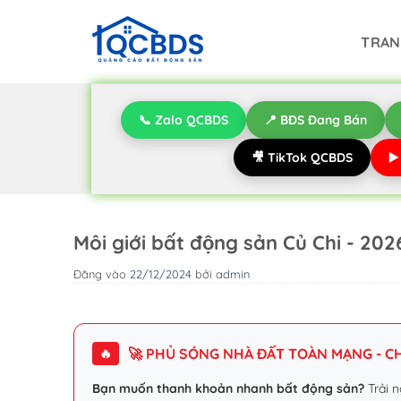
Bỏ
qua
TRAN
nội
dung
📞 Zalo QCBDS
📍 BĐS Đang Bán
🎥 TikTok QCBDS
▶
Môi giới bất động sản Củ Chi - 202
Đăng vào
22/12/2024
bởi
admin
🚀 PHỦ SÓNG NHÀ ĐẤT TOÀN MẠNG - CHI
🔥
Bạn muốn thanh khoản nhanh bất động sản?
Trải n