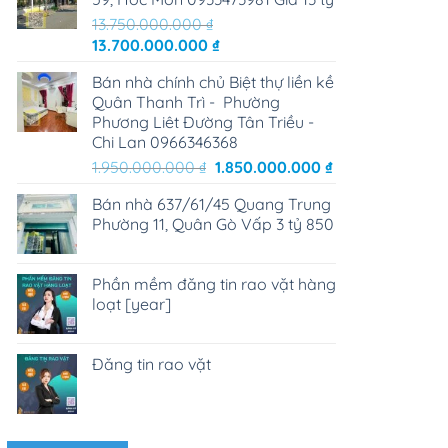
13.750.000.000
₫
Giá
Giá
13.700.000.000
₫
gốc
hiện
Bán nhà chính chủ Biệt thự liền kề
là:
tại
Quân Thanh Trì - Phường
13.750.000.000 ₫.
là:
Phương Liêt Đường Tân Triều -
13.700.000.000 ₫.
Chi Lan 0966346368
Giá
Giá
1.950.000.000
₫
1.850.000.000
₫
gốc
hiện
Bán nhà 637/61/45 Quang Trung
là:
tại
Phường 11, Quân Gò Vấp 3 tỷ 850
1.950.000.000 ₫.
là:
1.850.000.000 ₫
Phần mềm đăng tin rao vặt hàng
loạt [year]
Đăng tin rao vặt