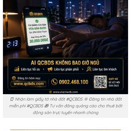
⏰ Nhận làm giấy tờ nhà đất #QCBDS 🌞 Đăng tin nhà đất
miễn phí #QCBDS 🎁 Tư vấn đăng quảng cáo cho thuê bất
động sản trực tuyến nhanh chóng