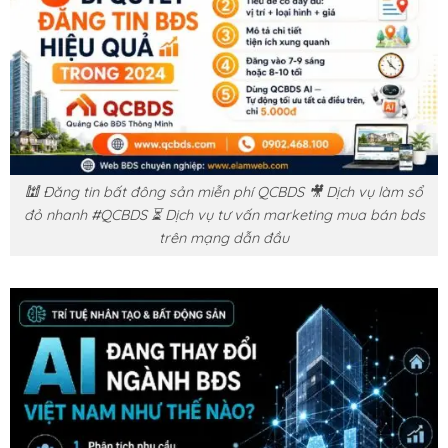
🕍 Đăng tin bất đông sản miễn phí QCBDS 🎥 Dịch vụ làm sổ
đỏ nhanh #QCBDS ⏳ Dịch vụ tư vấn marketing mua bán bds
trên mạng dẫn đầu