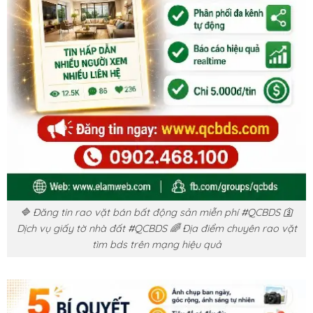
🔷 Đăng tin rao vặt bán bất động sản miễn phí #QCBDS 🛐
Dịch vụ giấy tờ nhà đất #QCBDS 🌈 Địa điểm chuyên rao vặt
tìm bds trên mạng hiệu quả