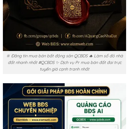
🔆 Đăng tin mua bán bất động sản QCBDS 🔥 Làm sổ đỏ nhà
đất nhanh nhất #QCBDS ✨ Dịch vụ Pr mua bán đất đai trực
tuyến giá cạnh tranh nhất