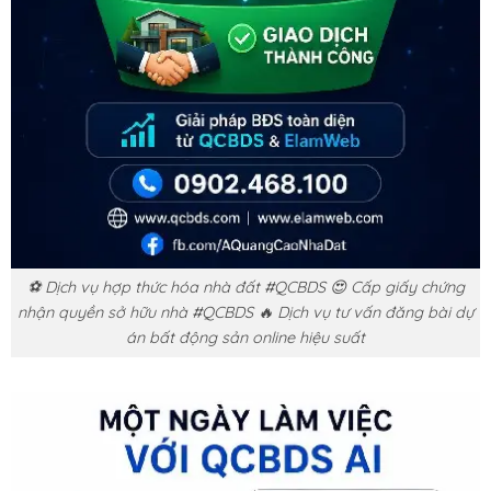
⚽ Dịch vụ hợp thức hóa nhà đất #QCBDS 😍 Cấp giấy chứng
nhận quyền sở hữu nhà #QCBDS 🔥 Dịch vụ tư vấn đăng bài dự
án bất động sản online hiệu suất