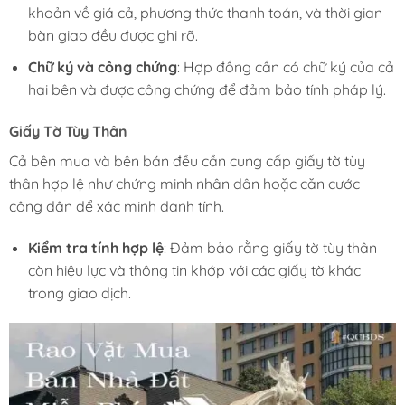
khoản về giá cả, phương thức thanh toán, và thời gian
bàn giao đều được ghi rõ.
Chữ ký và công chứng
: Hợp đồng cần có chữ ký của cả
hai bên và được công chứng để đảm bảo tính pháp lý.
Giấy Tờ Tùy Thân
Cả bên mua và bên bán đều cần cung cấp giấy tờ tùy
thân hợp lệ như chứng minh nhân dân hoặc căn cước
công dân để xác minh danh tính.
Kiểm tra tính hợp lệ
: Đảm bảo rằng giấy tờ tùy thân
còn hiệu lực và thông tin khớp với các giấy tờ khác
trong giao dịch.