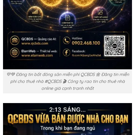
💛💚 Đăng tin bất đông sản miễn phí QCBDS 🌼 Đăng tin miễn
phí cho thuê nhà #QCBDS 🎬 Công ty rao tin cho thuê nhà
online giá cạnh tranh nhất