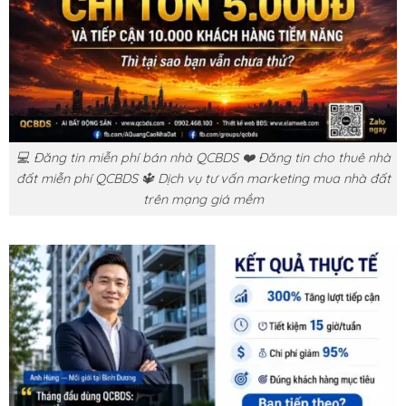
💻 Đăng tin miễn phí bán nhà QCBDS ❤️ Đăng tin cho thuê nhà
đất miễn phí QCBDS 🔱 Dịch vụ tư vấn marketing mua nhà đất
trên mạng giá mềm