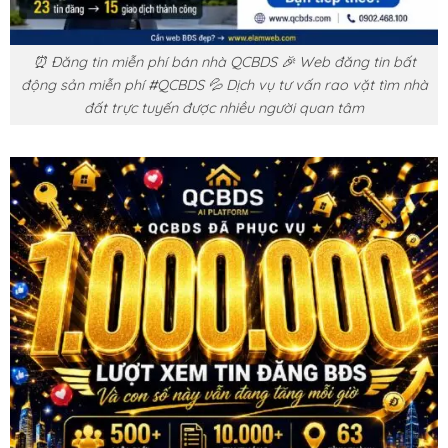
⏰ Đăng tin miễn phí bán nhà QCBDS 🎉 Web đăng tin bất
động sản miễn phí #QCBDS 💦 Dịch vụ tư vấn rao vặt tìm nhà
đất trực tuyến được nhiều người quan tâm