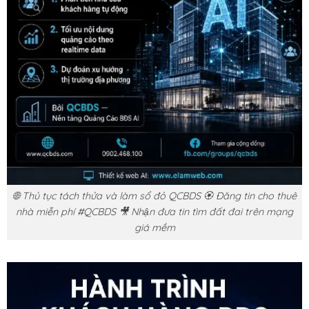
🌐 Thủ tục tách thửa và làm sổ đỏ QCBDS 🏵️ Đăng tin cho thuê
nhà miễn phí #QCBDS 🎥 Nhận đưa tin tìm đất đai trên mạng
giá mềm