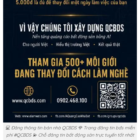
💻 Đăng thông tin bán nhà QCBDS 🌹 Trang đăng tin bđs miễn
phí #QCBDS 💫 Chỗ đăng tin bất động sản trực tuyến tốt nhất