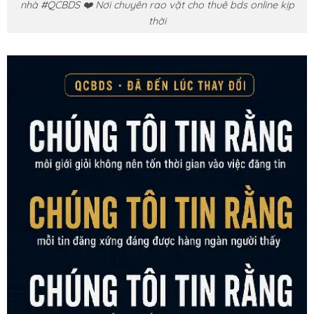
nhà #QCBDS ❤️ Nơi chuyên rao vặt cho thuê bds online kịp
thời