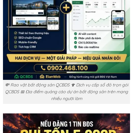
💸 Rao vặt bất động sản QCBDS 🍄 Dịch vụ cấp sổ đỏ trọn gói
QCBDS 📅 Địa điểm quảng cáo dự án bất động sản trên mạng
nhiều người làm