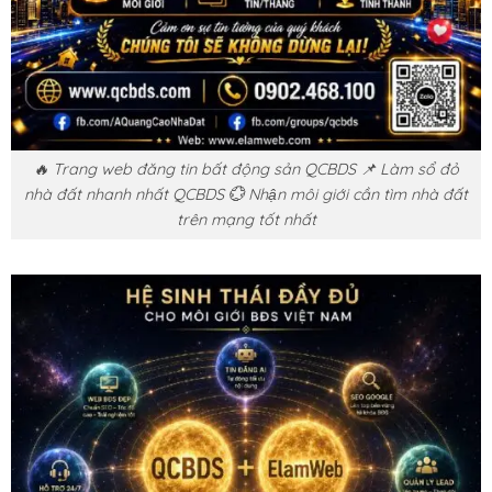
🔥 Trang web đăng tin bất động sản QCBDS 📌 Làm sổ đỏ
nhà đất nhanh nhất QCBDS 💮 Nhận môi giới cần tìm nhà đất
trên mạng tốt nhất