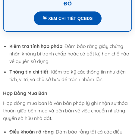
ĐỘ
🌟 XEM CHI TIẾT QCBDS
Kiểm tra tính hợp pháp
: Đảm bảo rằng giấy chứng
nhận không bị tranh chấp hoặc có bất kỳ hạn chế nào
về quyền sử dụng.
Thông tin chi tiết
: Kiểm tra kỹ các thông tin như diện
tích, vị trí, và chủ sở hữu để tránh nhầm lẫn.
Hợp Đồng Mua Bán
Hợp đồng mua bán là văn bản pháp lý ghi nhận sự thỏa
thuận giữa bên mua và bên bán về việc chuyển nhượng
quyền sở hữu nhà đất.
Điều khoản rõ ràng
: Đảm bảo rằng tất cả các điều