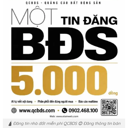
🛕 Đăng tin nhà đất miễn phí QCBDS 😊 Đăng thông tin bán