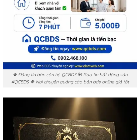
🍄 Đăng tin bán căn hộ QCBDS 🌺 Rao tin bất động sản
#QCBDS 🔶 Nơi chuyên quảng cáo bán bds online giá tốt