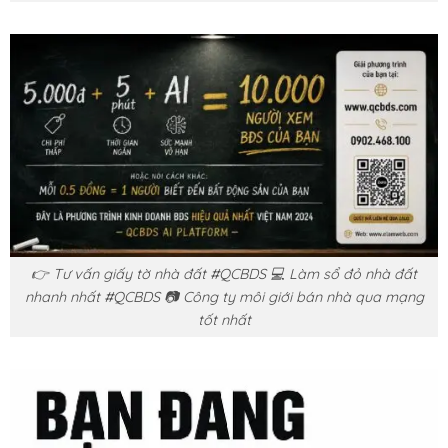
👉 Tư vấn giấy tờ nhà đất #QCBDS 💻 Làm sổ đỏ nhà đất
nhanh nhất #QCBDS 📷 Công ty môi giới bán nhà qua mạng
tốt nhất