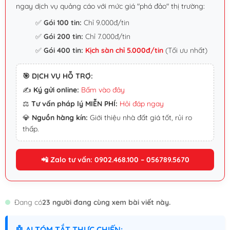
ngay dịch vụ quảng cáo với mức giá "phá đảo" thị trường:
✅
Gói 100 tin:
Chỉ 9.000đ/tin
✅
Gói 200 tin:
Chỉ 7.000đ/tin
✅
Gói 400 tin:
Kịch sàn chỉ 5.000đ/tin
(Tối ưu nhất)
🎯 DỊCH VỤ HỖ TRỢ:
✍️
Ký gửi online:
Bấm vào đây
⚖️
Tư vấn pháp lý MIỄN PHÍ:
Hỏi đáp ngay
💎
Nguồn hàng kín:
Giới thiệu nhà đất giá tốt, rủi ro
thấp.
📲 Zalo tư vấn: 0902.468.100 – 056789.5670
Đang có
23 người đang cùng xem bài viết này.
🤖 AI TÓM TẮT THỰC CHIẾN: