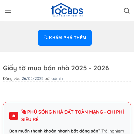
Bỏ
qua
nội
dung
🔍 KHÁM PHÁ THÊM
Giấy tờ mua bán nhà 2025 - 2026
Đăng vào
26/02/2025
bởi
admin
🚀 PHỦ SÓNG NHÀ ĐẤT TOÀN MẠNG - CHI PHÍ
🔥
SIÊU RẺ
Bạn muốn thanh khoản nhanh bất động sản?
Trải nghiệm