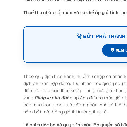
Thuế thu nhập cá nhân và cơ chế áp giá tính thu
🚀 BỨT PHÁ THANH
🌟 XEM 
Theo quy định hiện hành, thuế thu nhập cá nhân kh
dịch ghi trên hợp đồng. Tuy nhiên, nếu giá trị này
điểm đó, cơ quan thuế sẽ áp dụng mức giá khung 
vững
Pháp lý nhà đất
giúp Anh đưa ra mức giá gi
bên mua trong mọi cuộc đàm phán. Anh có thể t
nắm bắt mặt bằng giá thị trường thực tế.
Lệ phí trước bạ và quy trình xác lập quyền sở hữ