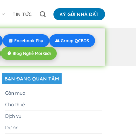
N
TIN TỨC
KÝ GỬI NHÀ ĐẤT
📘 Facebook Phụ
👥 Group QCBDS
🧠 Blog Nghề Môi Giới
BẠN ĐANG QUAN TÂM
Cần mua
Cho thuê
Dịch vụ
Dự án