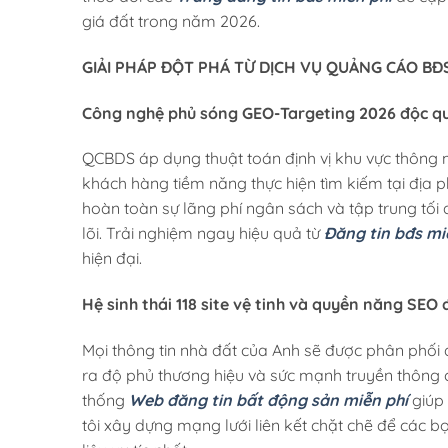
giá đất trong năm 2026.
GIẢI PHÁP ĐỘT PHÁ TỪ DỊCH VỤ QUẢNG CÁO B
Công nghệ phủ sóng GEO-Targeting 2026 độc q
QCBDS áp dụng thuật toán định vị khu vực thông mi
khách hàng tiềm năng thực hiện tìm kiếm tại địa p
hoàn toàn sự lãng phí ngân sách và tập trung tối
lõi. Trải nghiệm ngay hiệu quả từ
Đăng tin bđs mi
hiện đại.
Hệ sinh thái 118 site vệ tinh và quyền năng SEO
Mọi thông tin nhà đất của Anh sẽ được phân phối 
ra độ phủ thương hiệu và sức mạnh truyền thông c
thống
Web đăng tin bất động sản miễn phí
giúp 
tôi xây dựng mạng lưới liên kết chặt chẽ để các b