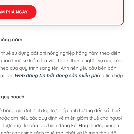
ÁM PHÁ NGAY
ế hằng năm
ộp thuế sử dụng đất phi nông nghiệp hằng năm theo diện
 quan thuế sẽ kiểm tra việc hoàn thành nghĩa vụ này của
 theo của quy trình sang tên. Anh nên yêu cầu bên bán
tại các
Web đăng tin bất động sản miễn phí
có tích hợp
n quy hoạch
 bảng giá đất định kỳ, trực tiếp ảnh hưởng đến số thuế
m hoặc am hiểu các quy định về miễn giảm thuế cho người
ệm được một khoản tài chính đáng kể. Hãy thường xuyên
nhật các chính sách thuế mới nhất và lộ trình thay đổi