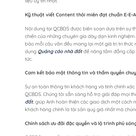
liệu uy tín nhất.
Kỹ thuật viết Content thôi miên đạt chuẩn E-E-
Nội dung tại QCBDS được biên soạn dựa trên sự thấ
chiến của những chuyên gia dày dạn kinh nghiệm.
bảo mỗi câu văn đều mang lại một giá trị tri thức
dụng
Quảng cáo nhà đất
để nâng tầm đẳng cấp s
tức.
Cam kết bảo mật thông tin và thẩm quyền chu
Sự an toàn thông tin khách hàng và tính chính xác 
QCBDS. Chúng tôi sẵn sàng hỗ trợ giải đáp mọi 
đất
, giúp Anh hoàn thiện các giao dịch một cách 
khách hàng chính là tài sản quý giá nhất mà chún
Chính sách ưu đãi đặc quyền và lộ trình phủ só