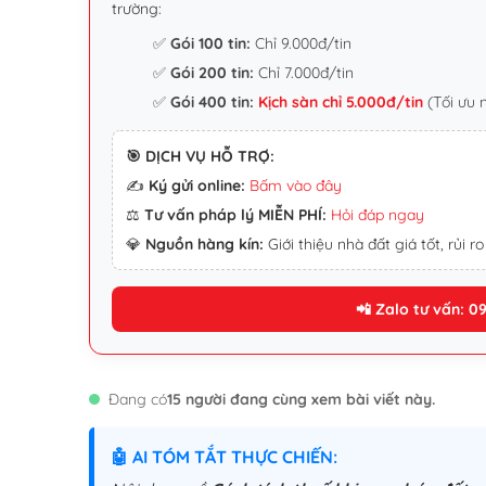
trường:
✅
Gói 100 tin:
Chỉ 9.000đ/tin
✅
Gói 200 tin:
Chỉ 7.000đ/tin
✅
Gói 400 tin:
Kịch sàn chỉ 5.000đ/tin
(Tối ưu 
🎯 DỊCH VỤ HỖ TRỢ:
✍️
Ký gửi online:
Bấm vào đây
⚖️
Tư vấn pháp lý MIỄN PHÍ:
Hỏi đáp ngay
💎
Nguồn hàng kín:
Giới thiệu nhà đất giá tốt, rủi ro
📲 Zalo tư vấn: 0
Đang có
15 người đang cùng xem bài viết này.
🤖 AI TÓM TẮT THỰC CHIẾN: