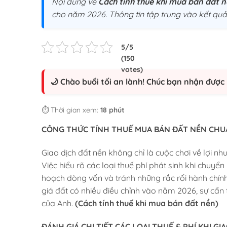
Nội dung về
Cách tính thuế khi mua bán đất n
cho năm 2026. Thông tin tập trung vào kết quả 
🌙 Chào buổi tối an lành! Chúc bạn nhận được 
⏱️ Thời gian xem:
18 phút
CÔNG THỨC TÍNH THUẾ MUA BÁN ĐẤT NỀN CHU
Giao dịch đất nền không chỉ là cuộc chơi về lợi nh
Việc hiểu rõ các loại thuế phí phát sinh khi chuyể
hoạch dòng vốn và tránh những rắc rối hành chín
giá đất có nhiều điều chỉnh vào năm 2026, sự cẩn t
của Anh.
(Cách tính thuế khi mua bán đất nền)
ĐÁNH GIÁ CHI TIẾT CÁC LOẠI THUẾ & PHÍ KHI GI