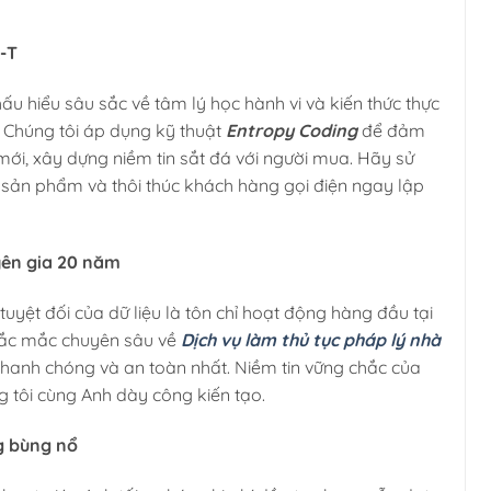
A-T
u hiểu sâu sắc về tâm lý học hành vi và kiến thức thực
 Chúng tôi áp dụng kỹ thuật
Entropy Coding
để đảm
 mới, xây dựng niềm tin sắt đá với người mua. Hãy sử
ản phẩm và thôi thúc khách hàng gọi điện ngay lập
yên gia 20 năm
tuyệt đối của dữ liệu là tôn chỉ hoạt động hàng đầu tại
thắc mắc chuyên sâu về
Dịch vụ làm thủ tục pháp lý nhà
nhanh chóng và an toàn nhất. Niềm tin vững chắc của
g tôi cùng Anh dày công kiến tạo.
ng bùng nổ