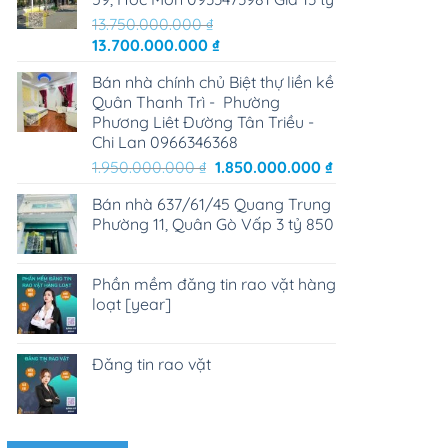
13.750.000.000
₫
Giá
Giá
13.700.000.000
₫
gốc
hiện
Bán nhà chính chủ Biệt thự liền kề
là:
tại
Quân Thanh Trì - Phường
13.750.000.000 ₫.
là:
Phương Liêt Đường Tân Triều -
13.700.000.000 ₫.
Chi Lan 0966346368
Giá
Giá
1.950.000.000
₫
1.850.000.000
₫
gốc
hiện
Bán nhà 637/61/45 Quang Trung
là:
tại
Phường 11, Quân Gò Vấp 3 tỷ 850
1.950.000.000 ₫.
là:
1.850.000.000 ₫
Phần mềm đăng tin rao vặt hàng
loạt [year]
Đăng tin rao vặt