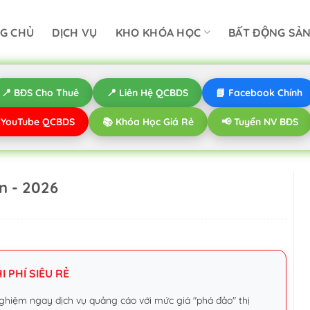
G CHỦ
DỊCH VỤ
KHO KHÓA HỌC
BẤT ĐỘNG SẢ
📍 BĐS Cho Thuê
📍 Liên Hệ QCBDS
📘 Facebook Chính
️ YouTube QCBDS
📚 Khóa Học Giá Rẻ
📢 Tuyển NV BĐS
n - 2026
 PHÍ SIÊU RẺ
ghiệm ngay dịch vụ quảng cáo với mức giá "phá đảo" thị