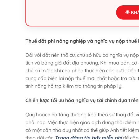
🌟 KH
Thuế đất phi nông nghiệp và nghĩa vụ nộp thu
Đối với đất nền thổ cư, chủ sở hữu có nghĩa vụ n
tích và bảng giá đất địa phương. Khi mua bán, cơ
chủ cũ trước khi cho phép thực hiện các bước tiếp
cung cấp biên lai nộp thuế mới nhất hoặc tra cứu 
tính năng hỗ trợ kiểm tra thông tin pháp lý.
Chiến lược tối ưu hóa nghĩa vụ tài chính dựa trê
Quy hoạch hạ tầng thường kéo theo sự thay đổi về
phải nộp. Việc thực hiện giao dịch đúng thời điể
có một căn nhà duy nhất có thể giúp Anh tiết ki
theo dõi các
Trang đăng tin bđs miễn phí
để cập 