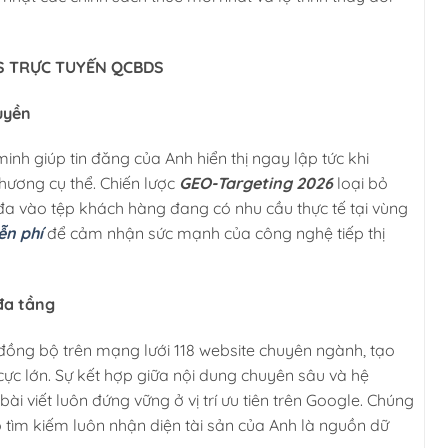
ĐS TRỰC TUYẾN QCBDS
uyền
nh giúp tin đăng của Anh hiển thị ngay lập tức khi
hương cụ thể. Chiến lược
GEO-Targeting 2026
loại bỏ
 đa vào tệp khách hàng đang có nhu cầu thực tế tại vùng
ễn phí
để cảm nhận sức mạnh của công nghệ tiếp thị
 đa tầng
đồng bộ trên mạng lưới 118 website chuyên ngành, tạo
ực lớn. Sự kết hợp giữa nội dung chuyên sâu và hệ
bài viết luôn đứng vững ở vị trí ưu tiên trên Google. Chúng
ọ tìm kiếm luôn nhận diện tài sản của Anh là nguồn dữ