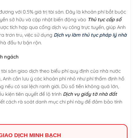
ương với 0.5% giá trị tài sản. Đây là khoản phí bắt buộc
uyền sở hữu và cập nhật biến động vào
Thủ tục cấp sổ
được tích hợp qua cổng dịch vụ công trực tuyến, giúp Anh
ra trơn tru, việc sử dụng
Dịch vụ làm thủ tục pháp lý nhà
nhà đầu tư bận rộn.
nh ngách
 tài sản giao dịch theo biểu phí quy định của nhà nước
 Anh cần lưu ý các khoản phí nhỏ như phí thẩm định hồ
g nếu có sai lệch ranh giới. Dù số tiền không quá lớn,
u kiện tiên quyết để lộ trình
Dịch vụ giấy tờ nhà đất
biết cách rà soát danh mục chi phí này để đảm bảo tính
I GIAO DỊCH MINH BẠCH