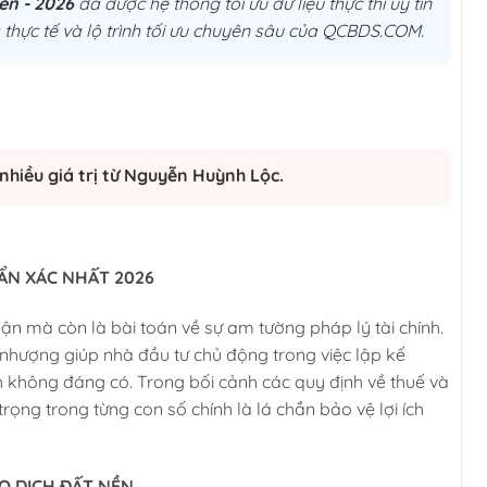
ền - 2026
đã được hệ thống tối ưu dữ liệu thực thi uý tín
thực tế và lộ trình tối ưu chuyên sâu của QCBDS.COM.
nhiều giá trị từ Nguyễn Huỳnh Lộc.
ẨN XÁC NHẤT 2026
uận mà còn là bài toán về sự am tường pháp lý tài chính.
n nhượng giúp nhà đầu tư chủ động trong việc lập kế
h không đáng có. Trong bối cảnh các quy định về thuế và
rọng trong từng con số chính là lá chắn bảo vệ lợi ích
AO DỊCH ĐẤT NỀN