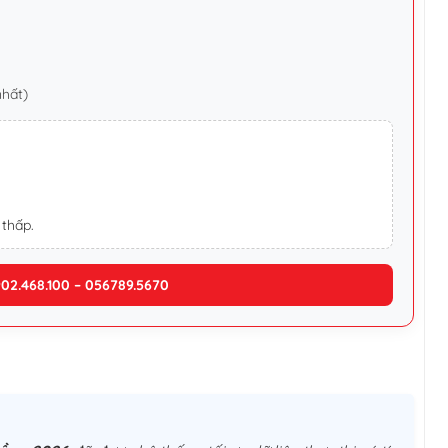
nhất)
 thấp.
902.468.100 – 056789.5670