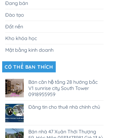
Đang bán
Đào tạo
Đất nền
Kho khóa học
Mặt bằng kinh doanh
CÓ THỂ BẠN THÍCH
Bán căn hộ tầng 28 hướng bắc
V1 sunrise city South Tower
0918955959
Đăng tin cho thuê nhà chính chủ
Bán nhà 47 Xuân Thới Thượng
59, Hóc Môn 0933473981 Giá 13 tỷ