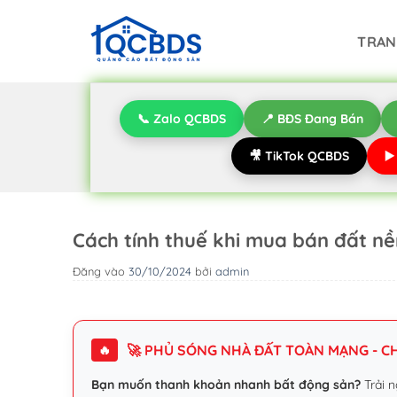
Bỏ
qua
TRAN
nội
dung
📞 Zalo QCBDS
📍 BĐS Đang Bán
🎥 TikTok QCBDS
▶
Cách tính thuế khi mua bán đất nề
Đăng vào
30/10/2024
bởi
admin
🚀 PHỦ SÓNG NHÀ ĐẤT TOÀN MẠNG - CHI
🔥
Bạn muốn thanh khoản nhanh bất động sản?
Trải n