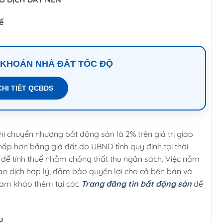
ế
 KHOẢN NHÀ ĐẤT TỐC ĐỘ
CHI TIẾT QCBDS
i chuyển nhượng bất động sản là 2% trên giá trị giao
 thấp hơn bảng giá đất do UBND tỉnh quy định tại thời
để tính thuế nhằm chống thất thu ngân sách. Việc nắm
ao dịch hợp lý, đảm bảo quyền lợi cho cả bên bán và
ham khảo thêm tại các
Trang đăng tin bất động sản
để
u