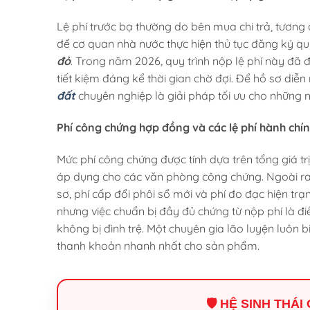
Lệ phí trước bạ thường do bên mua chi trả, tương đ
để cơ quan nhà nước thực hiện thủ tục đăng ký q
đỏ
. Trong năm 2026, quy trình nộp lệ phí này đã 
tiết kiệm đáng kể thời gian chờ đợi. Để hồ sơ diễn 
đất
chuyên nghiệp là giải pháp tối ưu cho những 
Phí công chứng hợp đồng và các lệ phí hành chí
Mức phí công chứng được tính dựa trên tổng giá trị
áp dụng cho các văn phòng công chứng. Ngoài ra,
sơ, phí cấp đổi phôi sổ mới và phí đo đạc hiện trạn
nhưng việc chuẩn bị đầy đủ chứng từ nộp phí là điề
không bị đình trệ. Một chuyên gia lão luyện luôn 
thanh khoản nhanh nhất cho sản phẩm.
🛡️ HỆ SINH THÁ