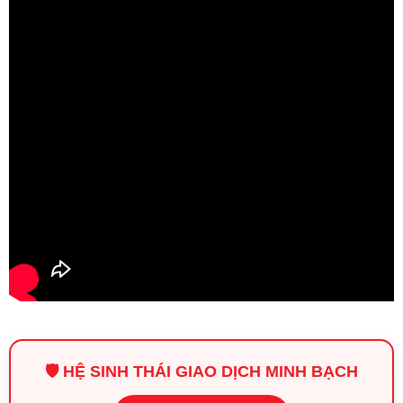
🛡️ HỆ SINH THÁI GIAO DỊCH MINH BẠCH