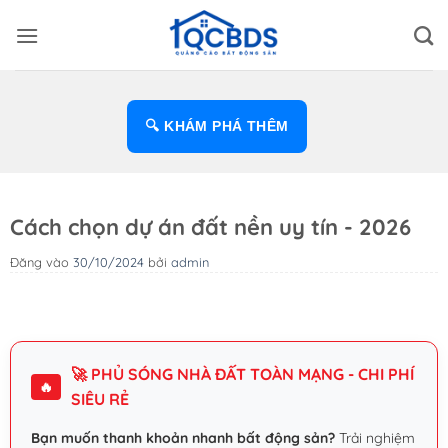
Bỏ
qua
nội
dung
🔍 KHÁM PHÁ THÊM
Cách chọn dự án đất nền uy tín - 2026
Đăng vào
30/10/2024
bởi
admin
🚀 PHỦ SÓNG NHÀ ĐẤT TOÀN MẠNG - CHI PHÍ
🔥
SIÊU RẺ
Bạn muốn thanh khoản nhanh bất động sản?
Trải nghiệm