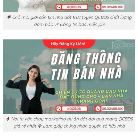
🌟 Chỗ môi giới cần tìm nhà đất trực tuyến QCBDS chất lượng
đảm bảo 📌 Đăng tin bđs miễn phí
🌟 Nơi tư vấn chạy marketing dự án đất đai qua mạng QCBDS
giá rẻ nhất 💎 Làm giấy chứng nhận quyền sở hữu nhà