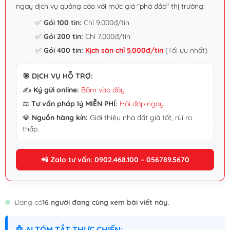
ngay dịch vụ quảng cáo với mức giá "phá đảo" thị trường:
✅
Gói 100 tin:
Chỉ 9.000đ/tin
✅
Gói 200 tin:
Chỉ 7.000đ/tin
✅
Gói 400 tin:
Kịch sàn chỉ 5.000đ/tin
(Tối ưu nhất)
🎯 DỊCH VỤ HỖ TRỢ:
✍️
Ký gửi online:
Bấm vào đây
⚖️
Tư vấn pháp lý MIỄN PHÍ:
Hỏi đáp ngay
💎
Nguồn hàng kín:
Giới thiệu nhà đất giá tốt, rủi ro
thấp.
📲 Zalo tư vấn: 0902.468.100 – 056789.5670
Đang có
16 người đang cùng xem bài viết này.
🤖 AI TÓM TẮT THỰC CHIẾN: