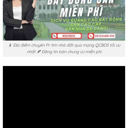
📱 Địa điểm chuyên Pr tìm nhà đất qua mạng QCBDS tối ưu
nhất 🍂 Đăng tin bán chung cư miễn phí