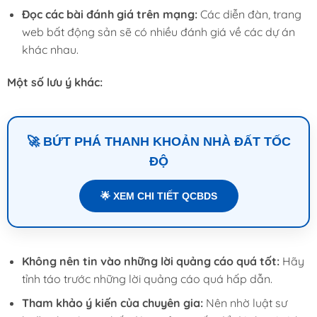
Đọc các bài đánh giá trên mạng:
Các diễn đàn, trang
web bất động sản sẽ có nhiều đánh giá về các dự án
khác nhau.
Một số lưu ý khác:
🚀 BỨT PHÁ THANH KHOẢN NHÀ ĐẤT TỐC
ĐỘ
🌟 XEM CHI TIẾT QCBDS
Không nên tin vào những lời quảng cáo quá tốt:
Hãy
tỉnh táo trước những lời quảng cáo quá hấp dẫn.
Tham khảo ý kiến của chuyên gia:
Nên nhờ luật sư