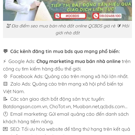
💒 Địa điểm seo mua bán nhà đất online QCBDS giá rẻ 🔰 Môi
giới nhà đất
💬 Các kênh đăng tin mua bds qua mạng phổ biến:
⚡ Google Ads:
Chạy marketing mua bán nhà online
trên
công cụ tìm kiếm hàng đầu thế giới.
💠 Facebook Ads: Quảng cáo trên mạng xã hội lớn nhất.
🟨 Zalo Ads: Quảng cáo trên mạng xã hội phổ biến tại
Việt Nam.
📝 Các sàn giao dịch bất động sản trực tuyến:
Batdongsan.com.vn, ChoTot.vn, Muaban.net,qcbds.com…
🕛 Email marketing: Gửi email quảng cáo đến danh sách
khách hàng tiềm năng.
💌 SEO: Tối ưu hóa website để tăng thứ hạng trên kết quả