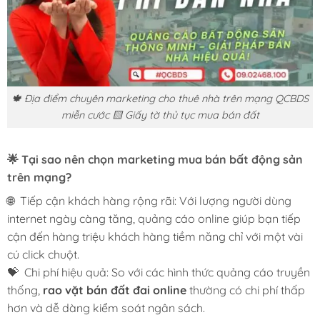
🍁 Địa điểm chuyên marketing cho thuê nhà trên mạng QCBDS
miễn cước 🟨 Giấy tờ thủ tục mua bán đất
🌟 Tại sao nên chọn marketing mua bán bất động sản
trên mạng?
🌐 Tiếp cận khách hàng rộng rãi: Với lượng người dùng
internet ngày càng tăng, quảng cáo online giúp bạn tiếp
cận đến hàng triệu khách hàng tiềm năng chỉ với một vài
cú click chuột.
💝 Chi phí hiệu quả: So với các hình thức quảng cáo truyền
thống,
rao vặt bán đất đai online
thường có chi phí thấp
hơn và dễ dàng kiểm soát ngân sách.