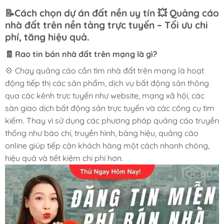
📝Cách chọn dự án đất nền uy tín 💥 Quảng cáo
nhà đất trên nền tảng trực tuyến – Tối ưu chi
phí, tăng hiệu quả.
🧾 Rao tin bán nhà đất trên mạng là gì?
💠 Chạy quảng cáo cần tìm nhà đất trên mạng là hoạt
động tiếp thị các sản phẩm, dịch vụ bất động sản thông
qua các kênh trực tuyến như website, mạng xã hội, các
sàn giao dịch bất động sản trực tuyến và các công cụ tìm
kiếm. Thay vì sử dụng các phương pháp quảng cáo truyền
thống như báo chí, truyền hình, bảng hiệu, quảng cáo
online giúp tiếp cận khách hàng một cách nhanh chóng,
hiệu quả và tiết kiệm chi phí hơn.