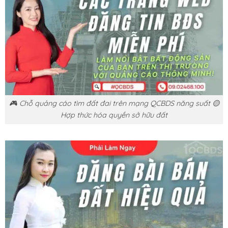
🎮 Chỗ quảng cáo tìm đất đai trên mạng QCBDS năng suất 🟡
Hợp thức hóa quyền sở hữu đất