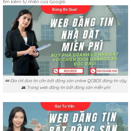
tìm kiếm tự nhiên của Google.
💤 Địa chỉ đưa tin cần bất động sản online QCBDS đáng tin cậy
👥 Trang web đăng tin bất động sản miễn phí