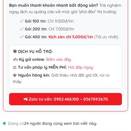
Bạn muốn thanh khoản nhanh bất động sản?
Trải nghiệm
ngay dịch vụ quảng cáo với mức giá "phá đảo" thị trường:
✅
Gói 100 tin:
Chỉ 9.000đ/tin
✅
Gói 200 tin:
Chỉ 7.000đ/tin
✅
Gói 400 tin:
Kịch sàn chỉ 5.000đ/tin
(Tối ưu nhất)
🎯 DỊCH VỤ HỖ TRỢ:
✍️
Ký gửi online:
Bấm vào đây
⚖️
Tư vấn pháp lý MIỄN PHÍ:
Hỏi đáp ngay
💎
Nguồn hàng kín:
Giới thiệu nhà đất giá tốt, rủi ro
thấp.
📲 Zalo tư vấn: 0902.468.100 – 056789.5670
Đang có
24 người đang cùng xem bài viết này.