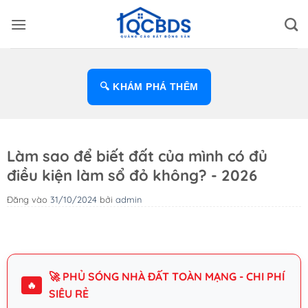
Bỏ
qua
nội
dung
🔍 KHÁM PHÁ THÊM
Làm sao để biết đất của mình có đủ
điều kiện làm sổ đỏ không? - 2026
Đăng vào
31/10/2024
bởi
admin
🚀 PHỦ SÓNG NHÀ ĐẤT TOÀN MẠNG - CHI PHÍ
🔥
SIÊU RẺ