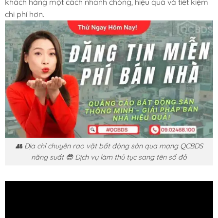
khách hàng một cách nhanh chóng, hiệu quả và tiết kiệm
chi phí hơn.
👥 Địa chỉ chuyên rao vặt bất động sản qua mạng QCBDS
năng suất 😎 Dịch vụ làm thủ tục sang tên sổ đỏ