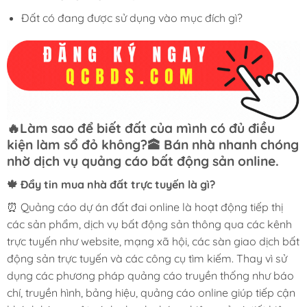
Đất có đang được sử dụng vào mục đích gì?
🔥Làm sao để biết đất của mình có đủ điều
kiện làm sổ đỏ không?🕋 Bán nhà nhanh chóng
nhờ dịch vụ quảng cáo bất động sản online.
🍁 Đẩy tin mua nhà đất trực tuyến là gì?
⏰ Quảng cáo dự án đất đai online là hoạt động tiếp thị
các sản phẩm, dịch vụ bất động sản thông qua các kênh
trực tuyến như website, mạng xã hội, các sàn giao dịch bất
động sản trực tuyến và các công cụ tìm kiếm. Thay vì sử
dụng các phương pháp quảng cáo truyền thống như báo
chí, truyền hình, bảng hiệu, quảng cáo online giúp tiếp cận