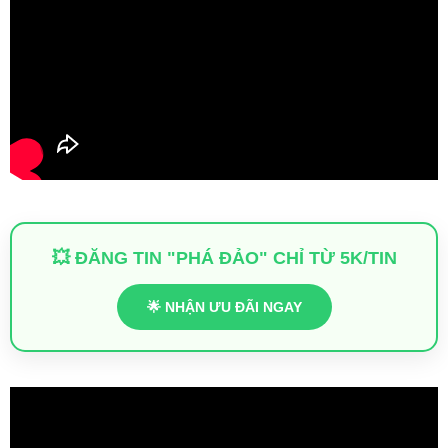
💥 ĐĂNG TIN "PHÁ ĐẢO" CHỈ TỪ 5K/TIN
🌟 NHẬN ƯU ĐÃI NGAY