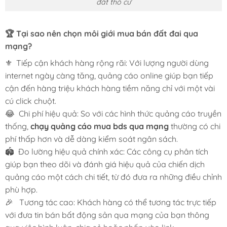
đất thổ cư
🏆 Tại sao nên chọn môi giới mua bán đất đai qua
mạng?
⚜️ Tiếp cận khách hàng rộng rãi: Với lượng người dùng
internet ngày càng tăng, quảng cáo online giúp bạn tiếp
cận đến hàng triệu khách hàng tiềm năng chỉ với một vài
cú click chuột.
😂 Chi phí hiệu quả: So với các hình thức quảng cáo truyền
thống,
chạy quảng cáo mua bds qua mạng
thường có chi
phí thấp hơn và dễ dàng kiểm soát ngân sách.
🏟️ Đo lường hiệu quả chính xác: Các công cụ phân tích
giúp bạn theo dõi và đánh giá hiệu quả của chiến dịch
quảng cáo một cách chi tiết, từ đó đưa ra những điều chỉnh
phù hợp.
🎉 Tương tác cao: Khách hàng có thể tương tác trực tiếp
với đưa tin bán bất động sản qua mạng của bạn thông