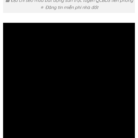
🟥 Địa chỉ seo mua bất động sản trực tuyến QCBDS tiên phong
🔅 Đăng tin miễn phí nhà đất