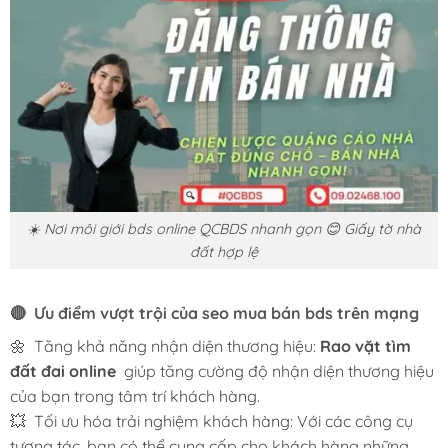
☀️ Nơi môi giới bds online QCBDS nhanh gọn 😊 Giấy tờ nhà
đất hợp lệ
🔴 Ưu điểm vượt trội của seo mua bán bds trên mạng
🌼 Tăng khả năng nhận diện thương hiệu:
Rao vặt tìm
đất đai online
giúp tăng cường độ nhận diện thương hiệu
của bạn trong tâm trí khách hàng.
💥 Tối ưu hóa trải nghiệm khách hàng: Với các công cụ
tương tác, bạn có thể cung cấp cho khách hàng những