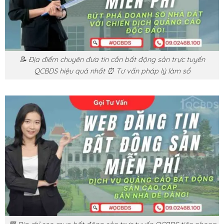
📝 Địa điểm chuyên đưa tin cần bất động sản trực tuyến
QCBDS hiệu quả nhất ⏰ Tư vấn pháp lý làm sổ