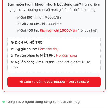
Bạn muốn thanh khoản nhanh bất động sản?
Trải nghiệm
ngay dịch vụ quảng cáo với mức giá "phá đảo" thị trường:
✅
Gói 100 tin:
Chỉ 9.000đ/tin
✅
Gói 200 tin:
Chỉ 7.000đ/tin
✅
Gói 400 tin:
Kịch sàn chỉ 5.000đ/tin
(Tối ưu nhất)
🎯 DỊCH VỤ HỖ TRỢ:
✍️
Ký gửi online:
Bấm vào đây
⚖️
Tư vấn pháp lý MIỄN PHÍ:
Hỏi đáp ngay
💎
Nguồn hàng kín:
Giới thiệu nhà đất giá tốt, rủi ro
thấp.
📲 Zalo tư vấn: 0902.468.100 – 056789.5670
Đang có
20 người đang cùng xem bài viết này.