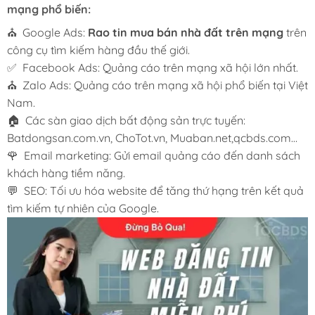
mạng phổ biến:
⛪ Google Ads:
Rao tin mua bán nhà đất trên mạng
trên
công cụ tìm kiếm hàng đầu thế giới.
✅ Facebook Ads: Quảng cáo trên mạng xã hội lớn nhất.
⛪ Zalo Ads: Quảng cáo trên mạng xã hội phổ biến tại Việt
Nam.
🏠 Các sàn giao dịch bất động sản trực tuyến:
Batdongsan.com.vn, ChoTot.vn, Muaban.net,qcbds.com…
🌹 Email marketing: Gửi email quảng cáo đến danh sách
khách hàng tiềm năng.
💬 SEO: Tối ưu hóa website để tăng thứ hạng trên kết quả
tìm kiếm tự nhiên của Google.