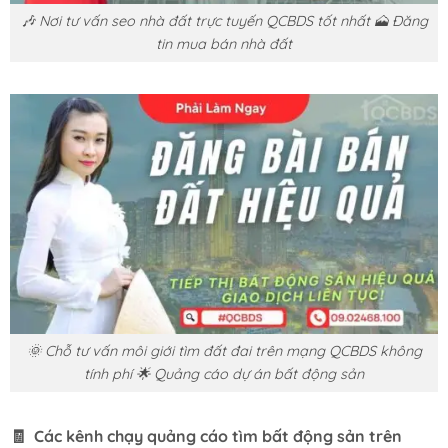
🎶 Nơi tư vấn seo nhà đất trực tuyến QCBDS tốt nhất 🗻 Đăng
tin mua bán nhà đất
🌞 Chỗ tư vấn môi giới tìm đất đai trên mạng QCBDS không
tính phí 🌟 Quảng cáo dự án bất động sản
🧾 Các kênh chạy quảng cáo tìm bất động sản trên