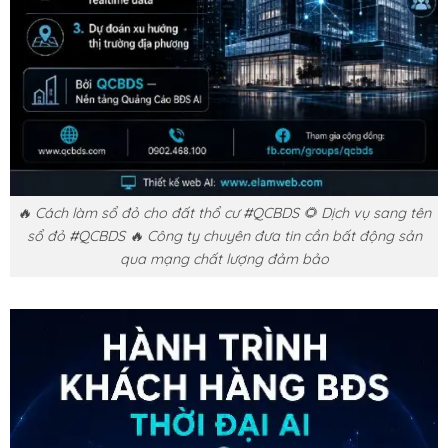
🔥 Cách làm sổ đỏ cho đất thổ cư #QCBDS 🌻 Dịch vụ sang tên
sổ đỏ #QCBDS 🔥 Công ty chuyên đưa tin cần bất động sản
qua mạng chất lượng đảm bảo