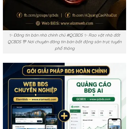
✨ Đăng tin bán nhà chính chủ #QCBDS ✨ Rao vặt nhà đất
QCBDS 🎊 Nơi chuyên đăng tin bán bất động sản trực tuyến
phổ thông