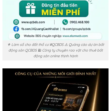
⚜️ Làm sổ cho đất thổ cư #QCBDS ⚠️ Quảng cáo dự án bất
động sản QCBDS 🕌 Công ty chuyên rao vặt cho thuê bất
động sản online thịnh hành