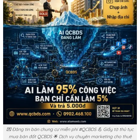
💌 Đăng tin bán chung cư miễn phí #QCBDS 💪 Giấy tờ thủ tục
mua bán đất QCBDS 🌟 Dịch vụ chuyên marketing cho thuê