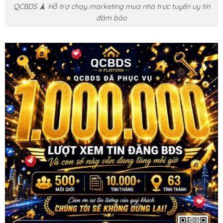
QCBDS 🗼 Hỗ trợ chạy marketing mua nhà trực tuyến uy tín
đảm bảo