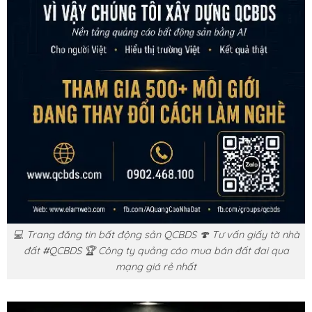
💻 Trang đăng tin bất động sản QCBDS 🍄 Tư vấn giấy tờ nhà
đất #QCBDS 🏆 Công ty quảng cáo mua bán đất đai qua
mạng giá rẻ nhất