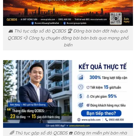
👥 Thủ tục cấp sổ đỏ QCBDS 🏆 Đăng bài bán đất hiệu quả
QCBDS 💨 Công ty chuyên đăng bài bán bds qua mạng phổ
biến
🌈 Thủ tục gộp sổ đỏ QCBDS ☎️ Đăng tin miễn phí bán nhà