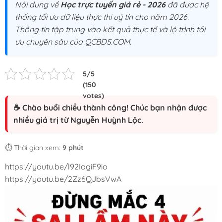
Nội dung về
Học trực tuyến giá rẻ - 2026
đã được hệ
thống tối ưu dữ liệu thực thi uý tín cho năm 2026.
Thông tin tập trung vào kết quả thực tế và lộ trình tối
ưu chuyên sâu của QCBDS.COM.
☕ Chào buổi chiều thành công! Chúc bạn nhận được
nhiều giá trị từ Nguyễn Huỳnh Lộc.
⏱️ Thời gian xem:
9 phút
https://youtu.be/l92IogiF9io
https://youtu.be/2Zz6QJbsVwA