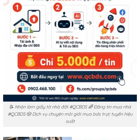
📝 Nhận làm giấy tờ nhà đất #QCBDS 🌈 Đăng tin mua nhà
#QCBDS 🎲 Dịch vụ chuyên môi giới mua bds trực tuyến hiệu
suất