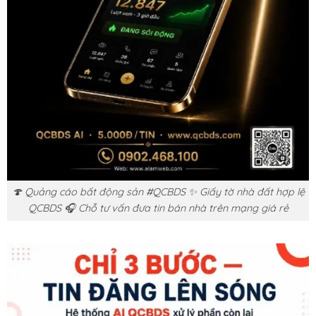
🍄 Quảng cáo bất động sản #QCBDS ✨ Giấy tờ nhà đất hợp lệ
QCBDS 🎧 Chỗ tư vấn đưa tin bán nhà trên mạng giá rẻ