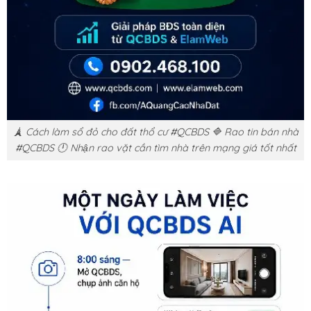
🗼 Cách làm sổ đỏ cho đất thổ cư #QCBDS 🔷 Rao tin bán nhà
#QCBDS 🕛 Nhận rao vặt cần tìm nhà trên mạng giá tốt nhất