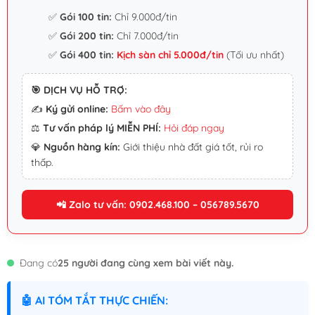
✅
Gói 100 tin:
Chỉ 9.000đ/tin
✅
Gói 200 tin:
Chỉ 7.000đ/tin
✅
Gói 400 tin:
Kịch sàn chỉ 5.000đ/tin
(Tối ưu nhất)
🎯 DỊCH VỤ HỖ TRỢ:
✍️
Ký gửi online:
Bấm vào đây
⚖️
Tư vấn pháp lý MIỄN PHÍ:
Hỏi đáp ngay
💎
Nguồn hàng kín:
Giới thiệu nhà đất giá tốt, rủi ro
thấp.
📲 Zalo tư vấn: 0902.468.100 – 056789.5670
Đang có
25 người đang cùng xem bài viết này.
🤖 AI TÓM TẮT THỰC CHIẾN: