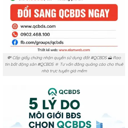
💸 Cấp giấy chứng nhận quyền sử dụng đất #QCBDS 🗻 Rao
tin bất động sản #QCBDS 🔆 Tư vấn đăng quảng cáo cho thuê
nhà trực tuyến giá mềm