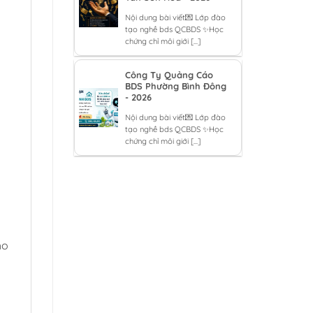
Nội dung bài viết💌 Lớp đào
tạo nghề bds QCBDS ✨Học
chứng chỉ môi giới [...]
Công Ty Quảng Cáo
BDS Phường Bình Đông
- 2026
Nội dung bài viết💌 Lớp đào
tạo nghề bds QCBDS ✨Học
chứng chỉ môi giới [...]
ho