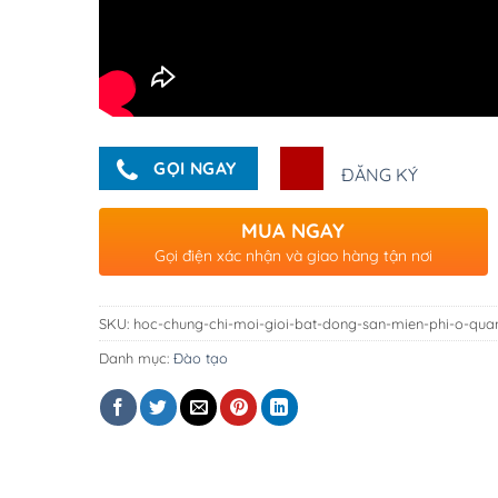
GỌI NGAY
ĐĂNG KÝ
MUA NGAY
Gọi điện xác nhận và giao hàng tận nơi
SKU:
hoc-chung-chi-moi-gioi-bat-dong-san-mien-phi-o-qua
Danh mục:
Đào tạo