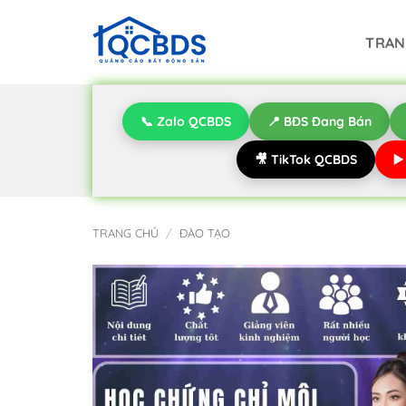
Bỏ
qua
TRAN
nội
dung
📞 Zalo QCBDS
📍 BĐS Đang Bán
🎥 TikTok QCBDS
▶
TRANG CHỦ
/
ĐÀO TẠO