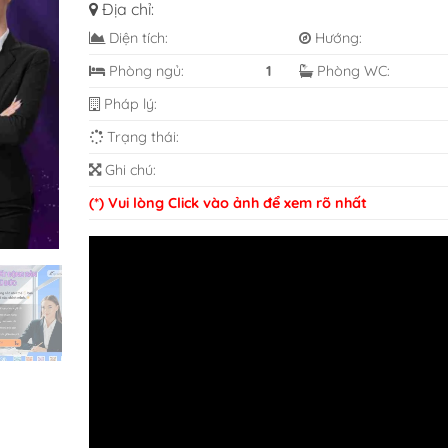
Địa chỉ:
Diện tích:
Hướng:
Phòng ngủ:
1
Phòng WC:
Pháp lý:
Trạng thái:
Ghi chú:
(*) Vui lòng Click vào ảnh để xem rõ nhất