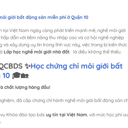
ôi giới bất động sản miễn phí ở Quận 10
n tại Việt Nam ngày càng phát triển mạnh mẽ, nghề môi giới
 hấp dẫn với tiềm năng thu nhập cao và cơ hội nghề nghiệp
và xây dựng uy tín trong lĩnh vực này, việc trang bị kiến thức
và
Lớp học nghề môi giới nhà đất
là điều không thể thiếu.
s QCBDS ✨
Học chứng chỉ môi giới bất
n 10
🎓🏡
 và chất lượng hàng đầu!
 nghiệm, đã cấp chứng chỉ hành nghề môi giới bất động sản c
 vụ Khóa đào tạo bds
uy tín tại Việt Nam
, với mức học phí ưu
.