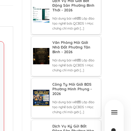
Dịch Vụ Môi Giới Bất
Động Sản Phường Bình
Thới - 2026
Nội dung bài viết💌 Lớp đào
tạo nghề bds QCBDS ✨Học
chứng chỉ môi giới [...]
Văn Phòng Môi Giới
Nhà Đất Phường Tân
Bình - 2026
Nội dung bài viết💌 Lớp đào
tạo nghề bds QCBDS ✨Học
chứng chỉ môi giới [...]
Công Ty Môi Giới BDS
Phường Minh Phụng -
2026
Nội dung bài viết💌 Lớp đào
tạo nghề bds QCBDS ✨Học
chứng chỉ môi giới [...]
Dịch Vụ Ký Gửi Bất
Động Sản Phường Hòa