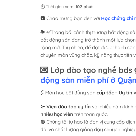
⏱️ Thời gian xem:
102 phút
📷
Chào mừng bạn đến với
Học chứng chỉ m
🌟 ✅
Trong bối cảnh thị trường bất động sả
bất động sản đang trở thành một lựa chọn
rộng mở. Tuy nhiên, để đạt được thành công 
chuyên môn vững chắc, kỹ năng thực tiễn 
💌 Lớp đào tạo nghề bd
động sản miễn phí ở Quậ
🎈Môn học bất động sản
cấp tốc – Uy tín
🎯
Viện đào tạo uy tín
với nhiều năm kinh
nhiều học viên
trên toàn quốc.
🟠 Chúng tôi tự hào là đơn vị cung cấp dịch
đãi và chất lượng giảng dạy chuyên nghiệp