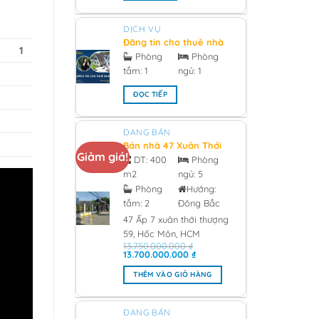
DỊCH VỤ
Đăng tin cho thuê nhà
1
chính chủ - 2026
Phòng
Phòng
tắm:
1
ngủ:
1
ĐỌC TIẾP
ĐANG BÁN
Bán nhà 47 Xuân Thới
Giảm giá!
Thượng 59, Hóc Môn
DT:
400
Phòng
0933473981 Giá 13 tỷ -
m2
ngủ:
5
2026
Phòng
Hướng:
tắm:
2
Đông Bắc
47 Ấp 7 xuân thới thượng
59, Hốc Môn, HCM
13.750.000.000
₫
Giá
Giá
13.700.000.000
₫
gốc
hiện
là:
tại
THÊM VÀO GIỎ HÀNG
13.750.000.000 ₫.
là:
13.700.000.000 ₫.
ĐANG BÁN