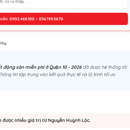
t, rủi ro thấp.
 vấn: 0902.468.100 – 056789.5670
này.
 động sản miễn phí ở Quận 10 - 2026
đã được hệ thống tối
hông tin tập trung vào kết quả thực tế và lộ trình tối ưu
n được nhiều giá trị từ Nguyễn Huỳnh Lộc.