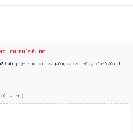
 - CHI PHÍ SIÊU RẺ
n?
Trải nghiệm ngay dịch vụ quảng cáo với mức giá "phá đảo" thị
Tối ưu nhất)