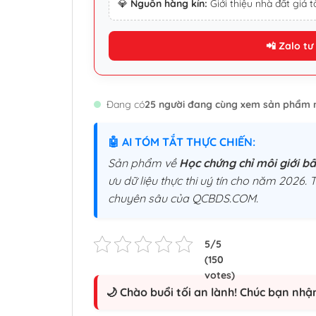
💎
Nguồn hàng kín:
Giới thiệu nhà đất giá tố
📲 Zalo tư
Đang có
25 người đang cùng xem sản phẩm 
🤖 AI TÓM TẮT THỰC CHIẾN:
Sản phẩm về
Học chứng chỉ môi giới bất
ưu dữ liệu thực thi uý tín cho năm 2026. T
chuyên sâu của QCBDS.COM.
🌙 Chào buổi tối an lành! Chúc bạn nhậ