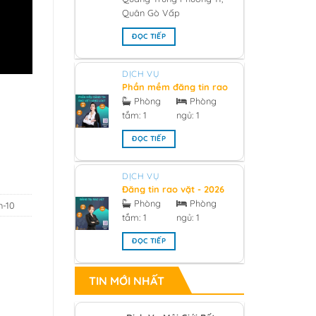
Quân Gò Vấp
ĐỌC TIẾP
DỊCH VỤ
Phần mềm đăng tin rao
vặt hàng loạt 2026
Phòng
Phòng
tắm:
1
ngủ:
1
ĐỌC TIẾP
DỊCH VỤ
Đăng tin rao vặt - 2026
Phòng
Phòng
n-10
tắm:
1
ngủ:
1
ĐỌC TIẾP
TIN MỚI NHẤT