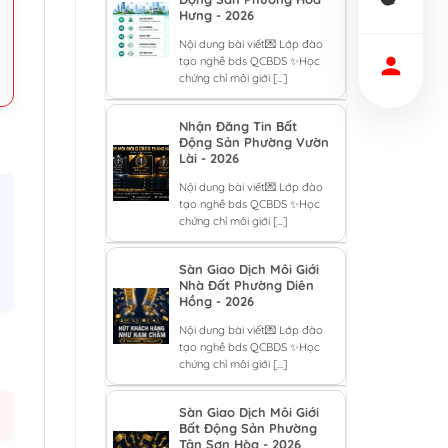
Hưng - 2026
Nội dung bài viết💌 Lớp đào
tạo nghề bds QCBDS ✨Học
chứng chỉ môi giới [...]
Nhận Đăng Tin Bất
Động Sản Phường Vườn
Lài - 2026
Nội dung bài viết💌 Lớp đào
tạo nghề bds QCBDS ✨Học
chứng chỉ môi giới [...]
Sàn Giao Dịch Môi Giới
Nhà Đất Phường Diên
Hồng - 2026
Nội dung bài viết💌 Lớp đào
tạo nghề bds QCBDS ✨Học
chứng chỉ môi giới [...]
Sàn Giao Dịch Môi Giới
Bất Động Sản Phường
Tân Sơn Hòa - 2026