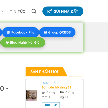
N
TIN TỨC
KÝ GỬI NHÀ ĐẤT
📘 Facebook Phụ
👥 Group QCBDS
🧠 Blog Nghề Môi Giới
SẢN PHẨM MỚI
ĐANG BÁN
0 -
Bán căn hộ tầng 28
hướng bắc V1 sunrise
Phòng
Phòng
city South Tower
tắm:
1
ngủ:
1
0918955959 - 2026
ĐỌC TIẾP