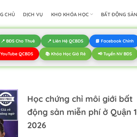
G CHỦ
DỊCH VỤ
KHO KHÓA HỌC
BẤT ĐỘNG SẢ
📍 BĐS Cho Thuê
📍 Liên Hệ QCBDS
📘 Facebook Chính
️ YouTube QCBDS
📚 Khóa Học Giá Rẻ
📢 Tuyển NV BĐS
Học chứng chỉ môi giới bất
động sản miễn phí ở Quận 1
2026