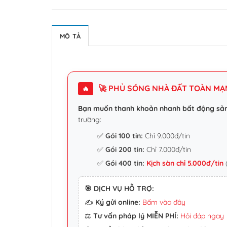
MÔ TẢ
🚀 PHỦ SÓNG NHÀ ĐẤT TOÀN MẠNG
🔥
Bạn muốn thanh khoản nhanh bất động sả
trường:
✅
Gói 100 tin:
Chỉ 9.000đ/tin
✅
Gói 200 tin:
Chỉ 7.000đ/tin
✅
Gói 400 tin:
Kịch sàn chỉ 5.000đ/tin
(
🎯 DỊCH VỤ HỖ TRỢ:
✍️
Ký gửi online:
Bấm vào đây
⚖️
Tư vấn pháp lý MIỄN PHÍ:
Hỏi đáp ngay