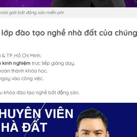
môi giới bất động sản miễn phí
ớp đào tạo nghề nhà đất của chún
 & TP. Hồ Chí Minh.
àu kinh nghiệm
trực tiếp giảng dạy.
 hoàn thành khóa học.
ngay vào công việc.
 khóa đào tạo nghề bất động sản.