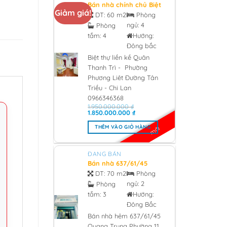
Bán nhà chính chủ Biệt
Giảm giá!
thự liền kề Quân Thanh
DT:
60 m2
Phòng
Trì – Phường Phương
ngủ:
4
Phòng
Liêt Đường Tân Triều –
tắm:
4
Hướng:
Chi Lan 0966346368 -
2026
Đông bắc
Biệt thự liền kề Quân
Thanh Trì - Phường
Phương Liêt Đường Tân
Triều - Chi Lan
0966346368
1.950.000.000
₫
Giá
Giá
1.850.000.000
₫
gốc
hiện
là:
tại
THÊM VÀO GIỎ HÀNG
mới
1.950.000.000 ₫.
là:
1.850.000.000 ₫.
ĐANG BÁN
Bán nhà 637/61/45
Quang Trung Phường
DT:
70 m2
Phòng
11, Quân Gò Vấp 3 tỷ
ngủ:
2
Phòng
850 - 2026
tắm:
3
Hướng:
Đông Bắc
Bán nhà hẻm 637/61/45
Quang Trung Phường 11,