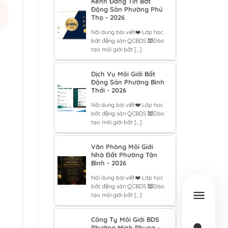
Kênh Đăng Tin Bất
Động Sản Phường Phú
Thọ - 2026
Nội dung bài viết❤️ Lớp học
bất động sản QCBDS 🕍Đào
tạo môi giới bất [...]
Dịch Vụ Môi Giới Bất
Động Sản Phường Bình
Thới - 2026
Nội dung bài viết❤️ Lớp học
bất động sản QCBDS 🕍Đào
tạo môi giới bất [...]
Văn Phòng Môi Giới
Nhà Đất Phường Tân
Bình - 2026
Nội dung bài viết❤️ Lớp học
bất động sản QCBDS 🕍Đào
tạo môi giới bất [...]
Công Ty Môi Giới BDS
Phường Minh Phụng -