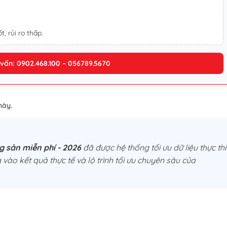
t, rủi ro thấp.
 vấn: 0902.468.100 – 056789.5670
này.
 sản miễn phí - 2026
đã được hệ thống tối ưu dữ liệu thực thi
 vào kết quả thực tế và lộ trình tối ưu chuyên sâu của