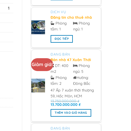
1
DỊCH VỤ
Đăng tin cho thuê nhà
chính chủ - 2026
Phòng
Phòng
tắm:
1
ngủ:
1
ĐỌC TIẾP
ĐANG BÁN
Bán nhà 47 Xuân Thới
Giảm giá!
Thượng 59, Hóc Môn
DT:
400
Phòng
0933473981 Giá 13 tỷ -
m2
ngủ:
5
2026
Phòng
Hướng:
tắm:
2
Đông Bắc
47 Ấp 7 xuân thới thượng
59, Hốc Môn, HCM
13.750.000.000
₫
Giá
Giá
13.700.000.000
₫
gốc
hiện
là:
tại
THÊM VÀO GIỎ HÀNG
13.750.000.000 ₫.
là:
13.700.000.000 ₫.
ĐANG BÁN