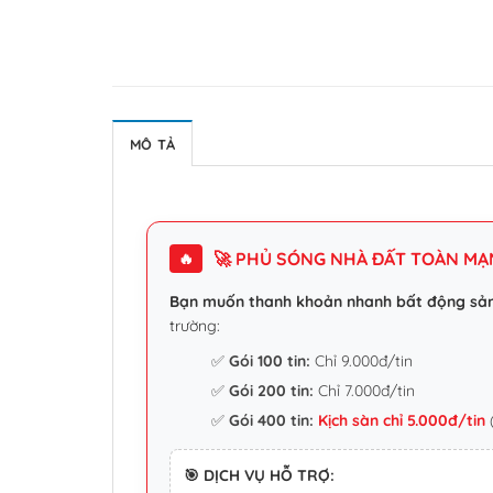
MÔ TẢ
🚀 PHỦ SÓNG NHÀ ĐẤT TOÀN MẠNG
🔥
Bạn muốn thanh khoản nhanh bất động sả
trường:
✅
Gói 100 tin:
Chỉ 9.000đ/tin
✅
Gói 200 tin:
Chỉ 7.000đ/tin
✅
Gói 400 tin:
Kịch sàn chỉ 5.000đ/tin
(
🎯 DỊCH VỤ HỖ TRỢ: