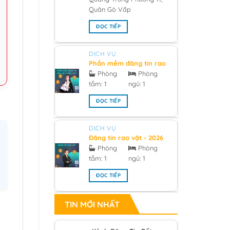
Quân Gò Vấp
ĐỌC TIẾP
DỊCH VỤ
Phần mềm đăng tin rao
vặt hàng loạt 2026
Phòng
Phòng
tắm:
1
ngủ:
1
ĐỌC TIẾP
DỊCH VỤ
Đăng tin rao vặt - 2026
Phòng
Phòng
tắm:
1
ngủ:
1
ĐỌC TIẾP
TIN MỚI NHẤT