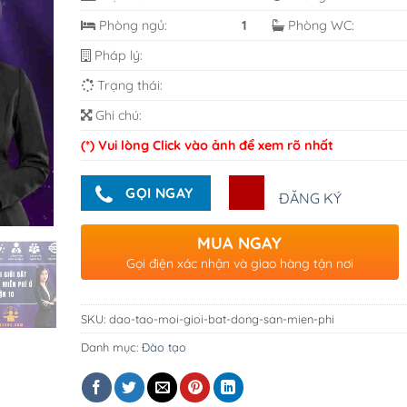
Phòng ngủ:
1
Phòng WC:
Pháp lý:
Trạng thái:
Ghi chú:
(*) Vui lòng Click vào ảnh để xem rõ nhất
GỌI NGAY
ĐĂNG KÝ
MUA NGAY
Gọi điện xác nhận và giao hàng tận nơi
SKU:
dao-tao-moi-gioi-bat-dong-san-mien-phi
Danh mục:
Đào tạo