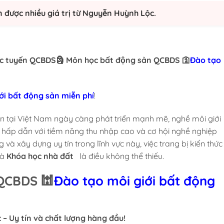
n được nhiều giá trị từ Nguyễn Huỳnh Lộc.
c tuyến QCBDS🗿 Môn học bất động sản QCBDS 🛐
Đào tạo
i bất động sản miễn phí
!
ản tại Việt Nam ngày càng phát triển mạnh mẽ, nghề môi giới
 hấp dẫn với tiềm năng thu nhập cao và cơ hội nghề nghiệp
và xây dựng uy tín trong lĩnh vực này, việc trang bị kiến thức
và
Khóa học nhà đất
là điều không thể thiếu.
n QCBDS 🕍
Đào tạo môi giới bất động
 – Uy tín và chất lượng hàng đầu!