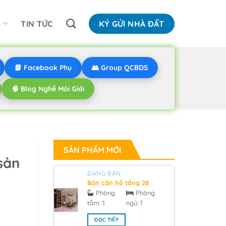
N
TIN TỨC
KÝ GỬI NHÀ ĐẤT
📘 Facebook Phụ
👥 Group QCBDS
🧠 Blog Nghề Môi Giới
SẢN PHẨM MỚI
sản
ĐANG BÁN
Bán căn hộ tầng 28
hướng bắc V1 sunrise
Phòng
Phòng
city South Tower
tắm:
1
ngủ:
1
0918955959 - 2026
ĐỌC TIẾP