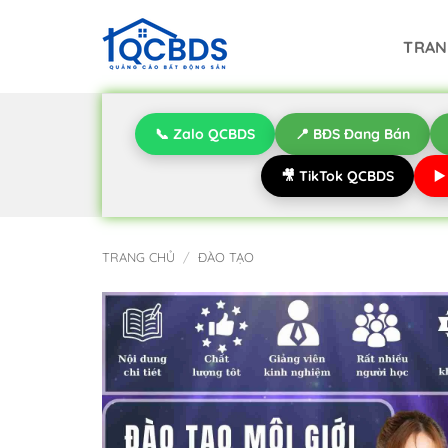
Bỏ
qua
TRAN
nội
dung
📞 Zalo QCBDS
📍 BĐS Đang Bán
🎥 TikTok QCBDS
▶
TRANG CHỦ
/
ĐÀO TẠO