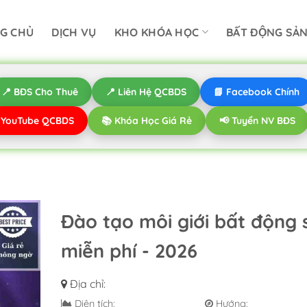
G CHỦ
DỊCH VỤ
KHO KHÓA HỌC
BẤT ĐỘNG SẢ
📍 BĐS Cho Thuê
📍 Liên Hệ QCBDS
📘 Facebook Chính
️ YouTube QCBDS
📚 Khóa Học Giá Rẻ
📢 Tuyển NV BĐS
Đào tạo môi giới bất động 
miễn phí - 2026
Địa chỉ:
Diện tích:
Hướng: