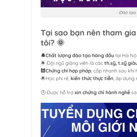
Đào tạo 
Tại sao bạn nên tham gia l
tôi? 🌞
🔔Chất lượng đào tạo hàng đầu
tại Hà Nội
🌟 Đội ngũ giảng viên là các
th.sỹ, t.sỹ gi
🕍Chứng chỉ hợp pháp
, cấp nhanh sau khi
🌟Học phí rẻ,
kiến thức thực tiễn
, áp dụng 
🕐 Được hỗ trợ
xin chứng chỉ hành nghề
sau