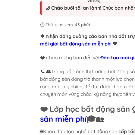
🌙 Chào buổi tối an lành! Chúc bạn nhậ
⏱️ Thời gian xem:
43 phút
🍁 Nhận đăng quảng cáo bán nhà đất trự
môi giới bất động sản miễn phí
💖
❤️
Chào mừng bạn đến với
Đào tạo môi giớ
📞 👥
Trong bối cảnh thị trường bất động s
bất động sản đang trở thành một lựa chọn
rộng mở. Tuy nhiên, để đạt được thành công 
chuyên môn vững chắc, kỹ năng thực tiễn 
❤️ Lớp học bất động sả
sản miễn phí
🎓🏡
🌐Khóa đào tạo nghề bất động sản
cấp tốc