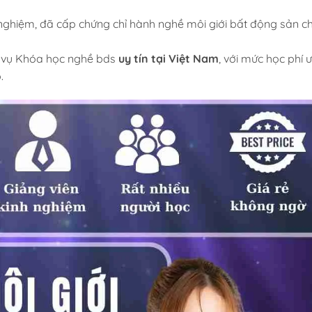
 nghiệm, đã cấp chứng chỉ hành nghề môi giới bất động sản c
 vụ Khóa học nghề bds
uy tín tại Việt Nam
, với mức học phí 
.