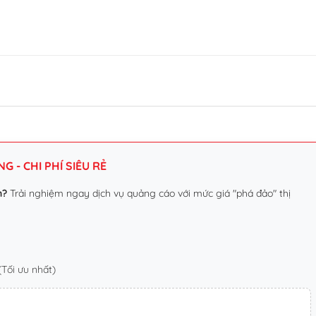
 - CHI PHÍ SIÊU RẺ
n?
Trải nghiệm ngay dịch vụ quảng cáo với mức giá "phá đảo" thị
Tối ưu nhất)