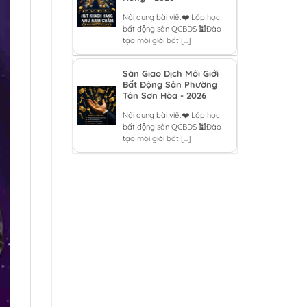
Nội dung bài viết❤️ Lớp học
bất động sản QCBDS 🕍Đào
tạo môi giới bất [...]
Sàn Giao Dịch Môi Giới
Bất Động Sản Phường
Tân Sơn Hòa - 2026
Nội dung bài viết❤️ Lớp học
bất động sản QCBDS 🕍Đào
tạo môi giới bất [...]