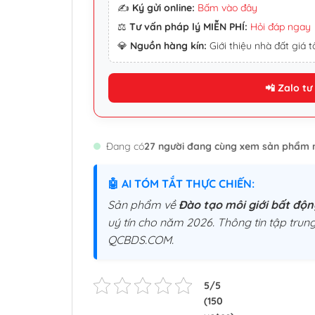
✍️
Ký gửi online:
Bấm vào đây
⚖️
Tư vấn pháp lý MIỄN PHÍ:
Hỏi đáp ngay
💎
Nguồn hàng kín:
Giới thiệu nhà đất giá tố
📲 Zalo tư
Đang có
27 người đang cùng xem sản phẩm 
🤖 AI TÓM TẮT THỰC CHIẾN:
Sản phẩm về
Đào tạo môi giới bất động
uý tín cho năm 2026. Thông tin tập trung
QCBDS.COM.