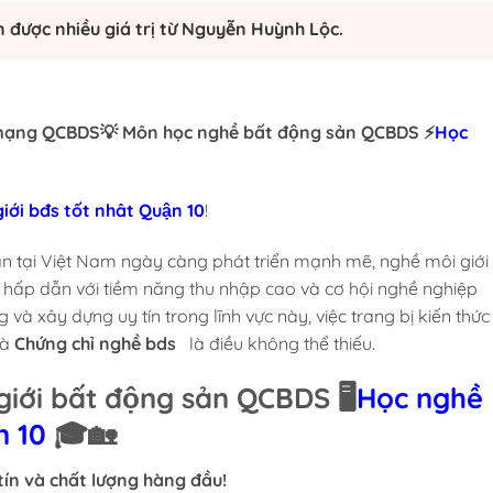
n được nhiều giá trị từ Nguyễn Huỳnh Lộc.
mạng QCBDS💡 Môn học nghề bất động sản QCBDS ⚡
Học
ới bđs tốt nhât Quận 10
!
ản tại Việt Nam ngày càng phát triển mạnh mẽ, nghề môi giới
 hấp dẫn với tiềm năng thu nhập cao và cơ hội nghề nghiệp
và xây dựng uy tín trong lĩnh vực này, việc trang bị kiến thức
và
Chứng chỉ nghề bds
là điều không thể thiếu.
iới bất động sản QCBDS 🖥️
Học nghề
n 10
🎓🏡
tín và chất lượng hàng đầu!