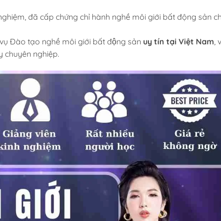
 nghiệm, đã cấp chứng chỉ hành nghề môi giới bất động sản c
ụ Đào tạo nghề môi giới bất động sản
uy tín tại Việt Nam
, 
y chuyên nghiệp.