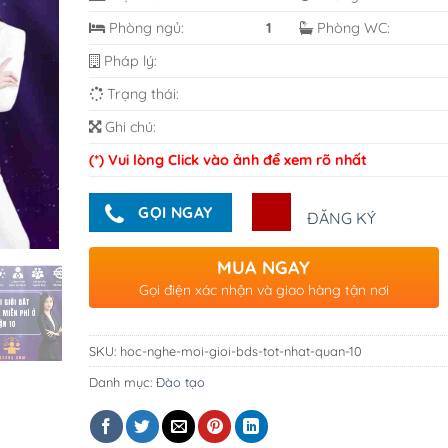
Phòng ngủ:
1
Phòng WC:
Pháp lý:
Trạng thái:
Ghi chú:
(*) Vui lòng Click vào ảnh để xem rõ nhất
GỌI NGAY
ĐĂNG KÝ
MUA NGAY
Gọi điện xác nhận và giao hàng tận nơi
SKU:
hoc-nghe-moi-gioi-bds-tot-nhat-quan-10
Danh mục:
Đào tạo