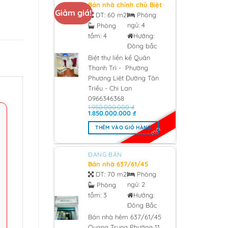
Bán nhà chính chủ Biệt
Giảm giá!
thự liền kề Quân Thanh
DT:
60 m2
Phòng
Trì – Phường Phương
ngủ:
4
Phòng
Liêt Đường Tân Triều –
tắm:
4
Hướng:
Chi Lan 0966346368 -
2026
Đông bắc
Biệt thự liền kề Quân
Thanh Trì - Phường
Phương Liêt Đường Tân
Triều - Chi Lan
0966346368
1.950.000.000
₫
Giá
Giá
1.850.000.000
₫
gốc
hiện
là:
tại
THÊM VÀO GIỎ HÀNG
mới
1.950.000.000 ₫.
là:
1.850.000.000 ₫.
ĐANG BÁN
Bán nhà 637/61/45
Quang Trung Phường
DT:
70 m2
Phòng
11, Quân Gò Vấp 3 tỷ
ngủ:
2
Phòng
850 - 2026
tắm:
3
Hướng:
Đông Bắc
Bán nhà hẻm 637/61/45
Quang Trung Phường 11,