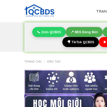
Bỏ
qua
TRAN
nội
dung
📞 Zalo QCBDS
📍 BĐS Đang Bán
🎥 TikTok QCBDS
▶
TRANG CHỦ
/
ĐÀO TẠO