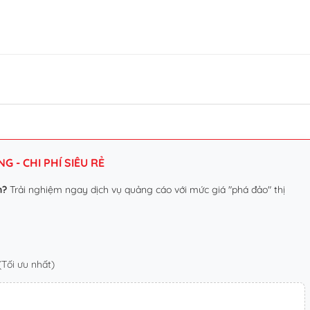
 - CHI PHÍ SIÊU RẺ
n?
Trải nghiệm ngay dịch vụ quảng cáo với mức giá "phá đảo" thị
Tối ưu nhất)