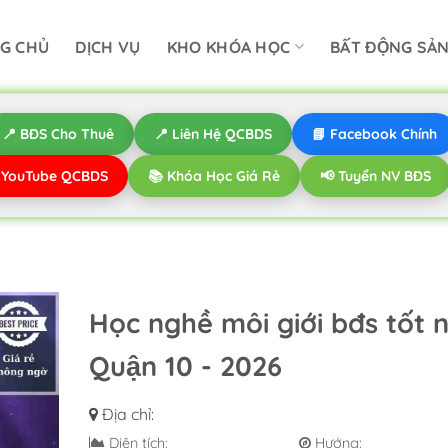
G CHỦ
DỊCH VỤ
KHO KHÓA HỌC
BẤT ĐỘNG SẢ
📍 BĐS Cho Thuê
📍 Liên Hệ QCBDS
📘 Facebook Chính
️ YouTube QCBDS
📚 Khóa Học Giá Rẻ
📢 Tuyển NV BĐS
Học nghề môi giới bđs tốt 
Quận 10 - 2026
Địa chỉ:
Diện tích:
Hướng: