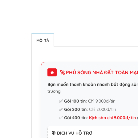
MÔ TẢ
🚀 PHỦ SÓNG NHÀ ĐẤT TOÀN MẠNG
🔥
Bạn muốn thanh khoản nhanh bất động sả
trường:
✅
Gói 100 tin:
Chỉ 9.000đ/tin
✅
Gói 200 tin:
Chỉ 7.000đ/tin
✅
Gói 400 tin:
Kịch sàn chỉ 5.000đ/tin
(
🎯 DỊCH VỤ HỖ TRỢ: