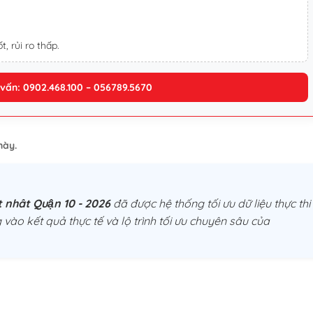
t, rủi ro thấp.
 vấn: 0902.468.100 – 056789.5670
này.
t nhât Quận 10 - 2026
đã được hệ thống tối ưu dữ liệu thực thi
 vào kết quả thực tế và lộ trình tối ưu chuyên sâu của