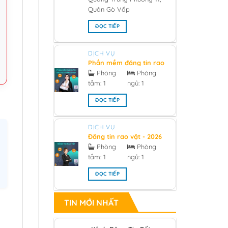
Quân Gò Vấp
ĐỌC TIẾP
DỊCH VỤ
Phần mềm đăng tin rao
vặt hàng loạt 2026
Phòng
Phòng
tắm:
1
ngủ:
1
ĐỌC TIẾP
DỊCH VỤ
Đăng tin rao vặt - 2026
Phòng
Phòng
tắm:
1
ngủ:
1
ĐỌC TIẾP
TIN MỚI NHẤT