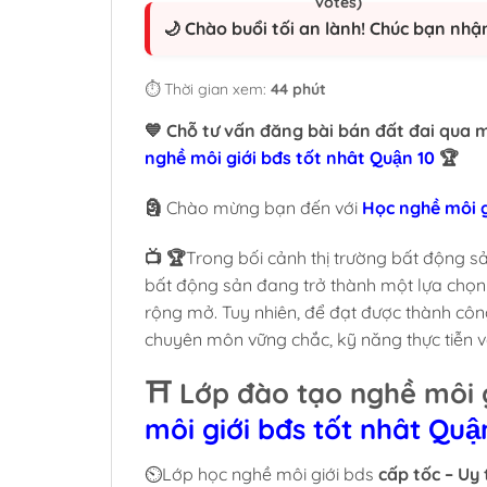
🌙 Chào buổi tối an lành! Chúc bạn nhậ
⏱️ Thời gian xem:
44 phút
💙 Chỗ tư vấn đăng bài bán đất đai qua 
nghề môi giới bđs tốt nhât Quận 10
🏆
🗿
Chào mừng bạn đến với
Học nghề môi gi
📺 🏆
Trong bối cảnh thị trường bất động s
bất động sản đang trở thành một lựa chọn
rộng mở. Tuy nhiên, để đạt được thành công 
chuyên môn vững chắc, kỹ năng thực tiễn 
⛩️ Lớp đào tạo nghề môi g
môi giới bđs tốt nhât Quậ
⏲️Lớp học nghề môi giới bds
cấp tốc – Uy 