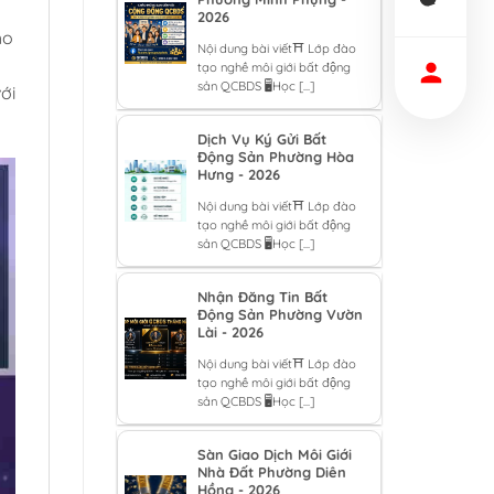
2026
ho
Nội dung bài viết⛩️ Lớp đào
tạo nghề môi giới bất động
sản QCBDS 🖥️Học [...]
với
Dịch Vụ Ký Gửi Bất
Động Sản Phường Hòa
Hưng - 2026
Nội dung bài viết⛩️ Lớp đào
tạo nghề môi giới bất động
sản QCBDS 🖥️Học [...]
Nhận Đăng Tin Bất
Động Sản Phường Vườn
Lài - 2026
Nội dung bài viết⛩️ Lớp đào
tạo nghề môi giới bất động
sản QCBDS 🖥️Học [...]
Sàn Giao Dịch Môi Giới
Nhà Đất Phường Diên
Hồng - 2026