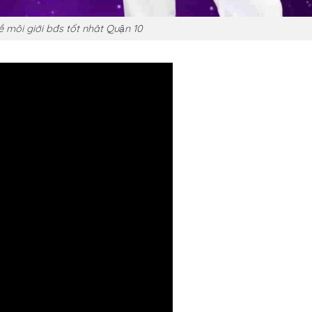
 môi giới bđs tốt nhât Quận 10