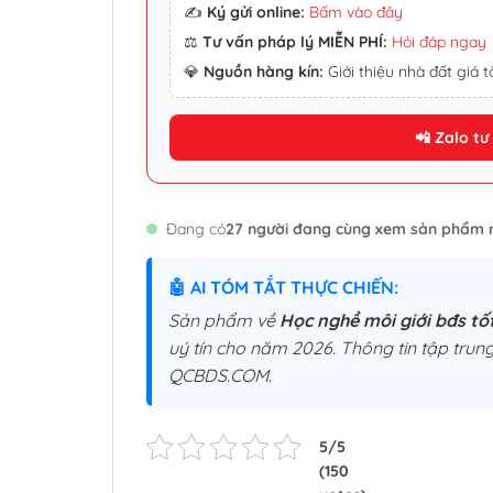
✍️
Ký gửi online:
Bấm vào đây
⚖️
Tư vấn pháp lý MIỄN PHÍ:
Hỏi đáp ngay
💎
Nguồn hàng kín:
Giới thiệu nhà đất giá tố
📲 Zalo tư
Đang có
27 người đang cùng xem sản phẩm 
🤖 AI TÓM TẮT THỰC CHIẾN:
Sản phẩm về
Học nghề môi giới bđs tố
uý tín cho năm 2026. Thông tin tập trung
QCBDS.COM.