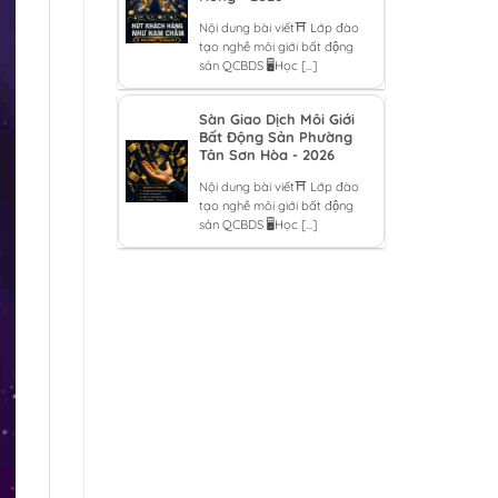
Nội dung bài viết⛩️ Lớp đào
tạo nghề môi giới bất động
sản QCBDS 🖥️Học [...]
Sàn Giao Dịch Môi Giới
Bất Động Sản Phường
Tân Sơn Hòa - 2026
Nội dung bài viết⛩️ Lớp đào
tạo nghề môi giới bất động
sản QCBDS 🖥️Học [...]