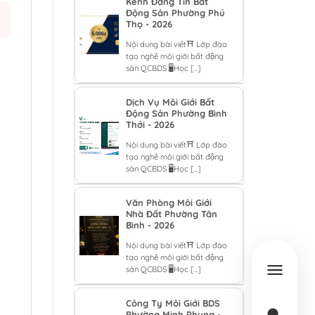
Kênh Đăng Tin Bất
Động Sản Phường Phú
Thọ - 2026
Nội dung bài viết⛩️ Lớp đào
tạo nghề môi giới bất động
sản QCBDS 🖥️Học [...]
Dịch Vụ Môi Giới Bất
Động Sản Phường Bình
Thới - 2026
Nội dung bài viết⛩️ Lớp đào
tạo nghề môi giới bất động
sản QCBDS 🖥️Học [...]
Văn Phòng Môi Giới
Nhà Đất Phường Tân
Bình - 2026
Nội dung bài viết⛩️ Lớp đào
tạo nghề môi giới bất động
sản QCBDS 🖥️Học [...]
Công Ty Môi Giới BDS
Phường Minh Phụng -