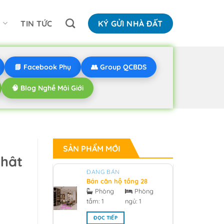
N
TIN TỨC
KÝ GỬI NHÀ ĐẤT
📘 Facebook Phụ
👥 Group QCBDS
🧠 Blog Nghề Môi Giới
SẢN PHẨM MỚI
nhât
ĐANG BÁN
Bán căn hộ tầng 28
hướng bắc V1 sunrise
Phòng
Phòng
city South Tower
tắm:
1
ngủ:
1
0918955959 - 2026
ĐỌC TIẾP