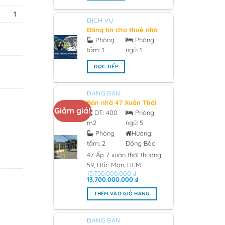
1
DỊCH VỤ
Đăng tin cho thuê nhà
chính chủ - 2026
Phòng
Phòng
tắm:
1
ngủ:
1
ĐỌC TIẾP
ĐANG BÁN
Bán nhà 47 Xuân Thới
Giảm giá!
Thượng 59, Hóc Môn
DT:
400
Phòng
0933473981 Giá 13 tỷ -
m2
ngủ:
5
2026
Phòng
Hướng:
tắm:
2
Đông Bắc
47 Ấp 7 xuân thới thượng
59, Hốc Môn, HCM
13.750.000.000
₫
Giá
Giá
13.700.000.000
₫
gốc
hiện
là:
tại
THÊM VÀO GIỎ HÀNG
13.750.000.000 ₫.
là:
13.700.000.000 ₫.
ĐANG BÁN