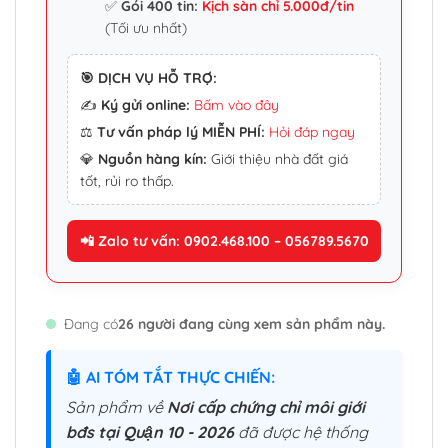
✅
Gói 400 tin:
Kịch sàn chỉ 5.000đ/tin
(Tối ưu nhất)
🎯 DỊCH VỤ HỖ TRỢ:
✍️
Ký gửi online:
Bấm vào đây
⚖️
Tư vấn pháp lý MIỄN PHÍ:
Hỏi đáp ngay
💎
Nguồn hàng kín:
Giới thiệu nhà đất giá
tốt, rủi ro thấp.
📲 Zalo tư vấn: 0902.468.100 – 056789.5670
Đang có
26 người đang cùng xem sản phẩm này.
🤖 AI TÓM TẮT THỰC CHIẾN:
Sản phẩm về
Nơi cấp chứng chỉ môi giới
bđs tại Quận 10 - 2026
đã được hệ thống