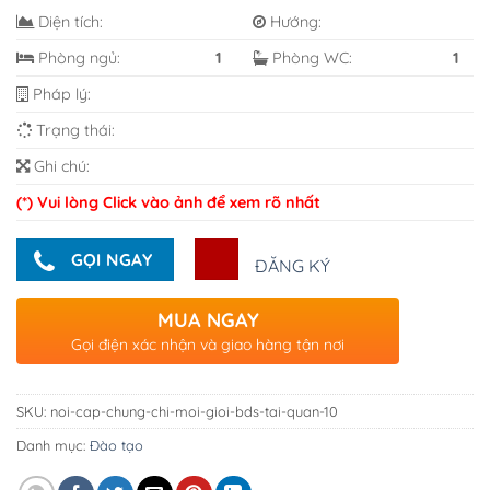
Diện tích:
Hướng:
Phòng ngủ:
1
Phòng WC:
1
Pháp lý:
Trạng thái:
Ghi chú:
(*) Vui lòng Click vào ảnh để xem rõ nhất
GỌI NGAY
ĐĂNG KÝ
MUA NGAY
Gọi điện xác nhận và giao hàng tận nơi
SKU:
noi-cap-chung-chi-moi-gioi-bds-tai-quan-10
Danh mục:
Đào tạo