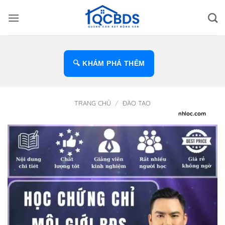
Bỏ
qua
nội
dung
🔍 KHÁM PHÁ THÊM
TRANG CHỦ
/
ĐÀO TẠO