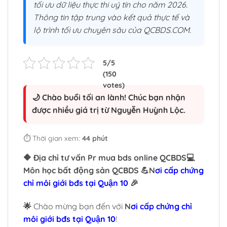
tối ưu dữ liệu thực thi uý tín cho năm 2026.
Thông tin tập trung vào kết quả thực tế và
lộ trình tối ưu chuyên sâu của QCBDS.COM.
🌙 Chào buổi tối an lành! Chúc bạn nhận
được nhiều giá trị từ Nguyễn Huỳnh Lộc.
⏱️ Thời gian xem:
44 phút
🔶 Địa chỉ tư vấn Pr mua bds online QCBDS💻
Môn học bất động sản QCBDS 💪N
ơi cấp chứng
chỉ môi giới bđs tại Quận 10
🎉
🌟
Chào mừng bạn đến với
N
ơi cấp chứng chỉ
môi giới bđs tại Quận 10
!