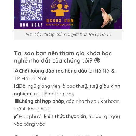
Nơi cấp chứng chỉ môi giới bđs tại Quận 10
Tại sao bạn nên tham gia khóa học
nghề nhà đất của chúng tôi? 🌍
🌞Chất lượng đào tạo hàng đầu
tại Hà Nội &
TP. Hồ Chí Minh.
🙌Đội ngũ giảng viên là các
th.sỹ, t.sỹ giàu kinh
nghiệm
trực tiếp giảng dạy.
🟥Chứng chỉ hợp pháp
, cấp nhanh sau khi hoàn
thành khóa học.
🌾Học phí rẻ,
kiến thức thực tiễn
, áp dụng ngay
vào công việc.