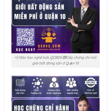
💨 Đào tạo nghề bds QCBDS 💌Cấp chứng chỉ môi
giới bất đông sản ở Quận 10