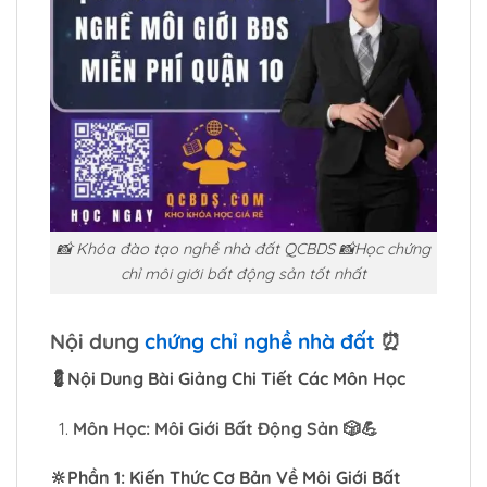
📸 Khóa đào tạo nghề nhà đất QCBDS 📸Học chứng
chỉ môi giới bất động sản tốt nhất
Nội dung
chứng chỉ nghề nhà đất
⏰
💈Nội Dung Bài Giảng Chi Tiết Các Môn Học
Môn Học: Môi Giới Bất Động Sản
🎲
💪
🔆Phần 1: Kiến Thức Cơ Bản Về Môi Giới Bất