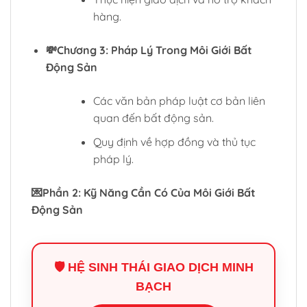
hàng.
💸Chương 3: Pháp Lý Trong Môi Giới Bất
Động Sản
Các văn bản pháp luật cơ bản liên
quan đến bất động sản.
Quy định về hợp đồng và thủ tục
pháp lý.
💌Phần 2: Kỹ Năng Cần Có Của Môi Giới Bất
Động Sản
🛡️ HỆ SINH THÁI GIAO DỊCH MINH
BẠCH