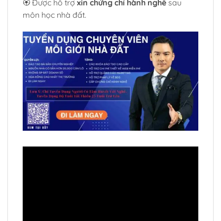
🏵️ Được hỗ trợ
xin chứng chỉ hành nghề
sau
môn học nhà đất.