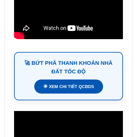
🚀 BỨT PHÁ THANH KHOẢN NHÀ
ĐẤT TỐC ĐỘ
🌟 XEM CHI TIẾT QCBDS