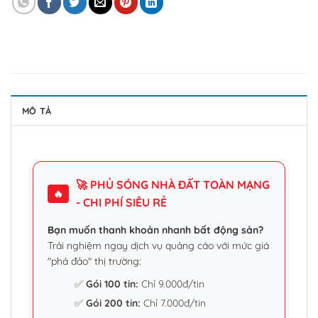
MÔ TẢ
🚀 PHỦ SÓNG NHÀ ĐẤT TOÀN MẠNG
🔥
- CHI PHÍ SIÊU RẺ
Bạn muốn thanh khoản nhanh bất động sản?
Trải nghiệm ngay dịch vụ quảng cáo với mức giá
"phá đảo" thị trường:
✅
Gói 100 tin:
Chỉ 9.000đ/tin
✅
Gói 200 tin:
Chỉ 7.000đ/tin