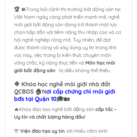
🏆 🚸
Trong bối cảnh thị trường bất động sản tại
Việt Nam ngày càng phát triển mạnh mẽ, nghề
môi giới bất động sản đang trở thành một lựa
chọn hấp dẫn với tiềm năng thu nhập cao và cơ
hội nghề nghiệp rộng mở. Tuy nhiên, để đạt
được thành công và xây dựng uy tín trong lĩnh
vực này, việc trang bị kiến thức chuyên môn
vững chắc, kỹ năng thực tiễn và
Môn học môi
giới bất động sản
là điều không thể thiếu.
🔷 Khóa học nghề môi giới nhà đất
QCBDS 🏠N
ơi cấp chứng chỉ môi giới
bđs tại Quận 10
🎓🏡
🔥Khóa đào tạo nghề bất động sản
cấp tốc –
Uy tín và chất lượng hàng đầu!
🎊
Viện đào tạo uy tín
với nhiều năm kinh