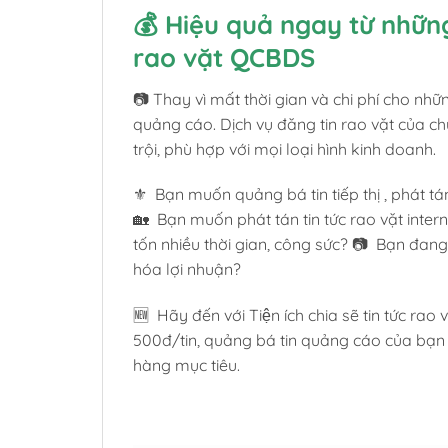
💰 Hiệu quả ngay từ những
rao vặt QCBDS
📷 Thay vì mất thời gian và chi phí cho nh
quảng cáo. Dịch vụ đăng tin rao vặt của 
trội, phù hợp với mọi loại hình kinh doanh.
⚜️ Bạn muốn quảng bá tin tiếp thị , phát 
🏡 Bạn muốn phát tán tin tức rao vặt int
tốn nhiều thời gian, công sức? 📷 Bạn đang 
hóa lợi nhuận?
🆕 Hãy đến với Tiện ích chia sẽ tin tức rao
500đ/tin, quảng bá tin quảng cáo của b
hàng mục tiêu.