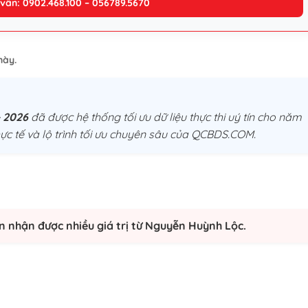
 vấn: 0902.468.100 – 056789.5670
này.
- 2026
đã được hệ thống tối ưu dữ liệu thực thi uý tín cho năm
hực tế và lộ trình tối ưu chuyên sâu của QCBDS.COM.
n nhận được nhiều giá trị từ Nguyễn Huỳnh Lộc.