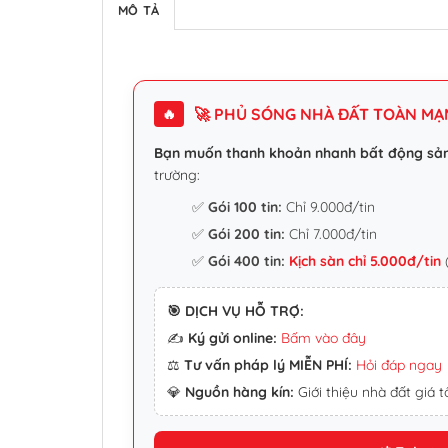
MÔ TẢ
🚀 PHỦ SÓNG NHÀ ĐẤT TOÀN MẠNG
🔥
Bạn muốn thanh khoản nhanh bất động sả
trường:
✅
Gói 100 tin:
Chỉ 9.000đ/tin
✅
Gói 200 tin:
Chỉ 7.000đ/tin
✅
Gói 400 tin:
Kịch sàn chỉ 5.000đ/tin
(
🎯 DỊCH VỤ HỖ TRỢ:
✍️
Ký gửi online:
Bấm vào đây
⚖️
Tư vấn pháp lý MIỄN PHÍ:
Hỏi đáp ngay
💎
Nguồn hàng kín:
Giới thiệu nhà đất giá tố