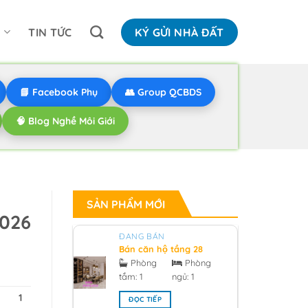
N
TIN TỨC
KÝ GỬI NHÀ ĐẤT
📘 Facebook Phụ
👥 Group QCBDS
🧠 Blog Nghề Môi Giới
SẢN PHẨM MỚI
2026
ĐANG BÁN
Bán căn hộ tầng 28
hướng bắc V1 sunrise
Phòng
Phòng
city South Tower
tắm:
1
ngủ:
1
0918955959 - 2026
1
ĐỌC TIẾP