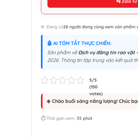
📲 Zalo tư
Đang có
28 người đang cùng xem sản phẩm 
🤖 AI TÓM TẮT THỰC CHIẾN:
Sản phẩm về
Dịch vụ đăng tin rao vặt 
2026. Thông tin tập trung vào kết quả t
☀️ Chào buổi sáng năng lượng! Chúc bạ
⏱️ Thời gian xem:
35 phút