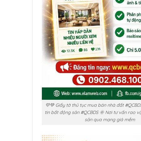
💛💚 Giấy tờ thủ tục mua bán nhà đất #QCBD
tin bất động sản #QCBDS 🌞 Nơi tư vấn rao 
sản qua mạng giá mềm