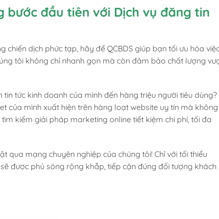
 bước đầu tiên với Dịch vụ đăng tin
ững chiến dịch phức tạp, hãy để QCBDS giúp bạn tối ưu hóa việ
chúng tôi không chỉ nhanh gọn mà còn đảm bảo chất lượng vư
tán tin tức kinh doanh của mình đến hàng triệu người tiêu dùng?
ernet của mình xuất hiện trên hàng loạt website uy tín mà không
tìm kiếm giải pháp marketing online tiết kiệm chi phí, tối đa
 vặt qua mạng chuyên nghiệp của chúng tôi! Chỉ với tối thiểu
ạn sẽ được phủ sóng rộng khắp, tiếp cận đúng đối tượng khách