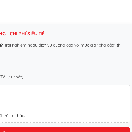
 - CHI PHÍ SIÊU RẺ
n?
Trải nghiệm ngay dịch vụ quảng cáo với mức giá "phá đảo" thị
Tối ưu nhất)
t, rủi ro thấp.