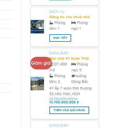
DỊCH VỤ
Đăng tin cho thuê nhà
chính chủ - 2026
Phòng
Phòng
tắm:
1
ngủ:
1
ĐỌC TIẾP
ĐANG BÁN
Bán nhà 47 Xuân Thới
Giảm giá!
Thượng 59, Hóc Môn
DT:
400
Phòng
0933473981 Giá 13 tỷ -
m2
ngủ:
5
2026
Phòng
Hướng:
tắm:
2
Đông Bắc
47 Ấp 7 xuân thới thượng
59, Hốc Môn, HCM
13.750.000.000
₫
Giá
Giá
13.700.000.000
₫
gốc
hiện
là:
tại
THÊM VÀO GIỎ HÀNG
13.750.000.000 ₫.
là:
13.700.000.000 ₫.
ĐANG BÁN