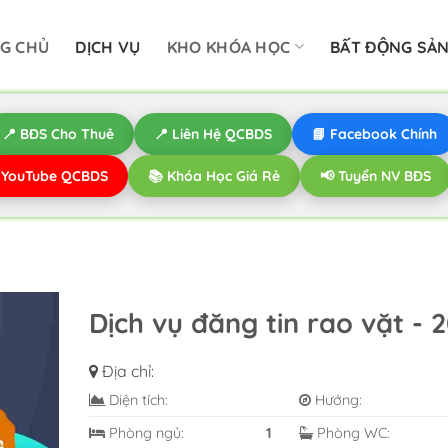
G CHỦ
DỊCH VỤ
KHO KHÓA HỌC
BẤT ĐỘNG SẢ
📍 BĐS Cho Thuê
📍 Liên Hệ QCBDS
📘 Facebook Chính
️ YouTube QCBDS
📚 Khóa Học Giá Rẻ
📢 Tuyển NV BĐS
Dịch vụ đăng tin rao vặt - 
Địa chỉ:
Diện tích:
Hướng:
Phòng ngủ:
1
Phòng WC: