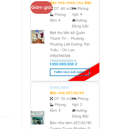
Bán nhà chính chủ Biệt
Giảm giá!
thự liền kề Quân Thanh
DT:
60 m2
Phòng
Trì – Phường Phương
ngủ:
4
Phòng
Liêt Đường Tân Triều –
tắm:
4
Hướng:
Chi Lan 0966346368 -
2026
Đông bắc
Biệt thự liền kề Quân
Thanh Trì - Phường
Phương Liêt Đường Tân
Triều - Chi Lan
0966346368
1.950.000.000
₫
Giá
Giá
1.850.000.000
₫
gốc
hiện
là:
tại
THÊM VÀO GIỎ HÀNG
mới
1.950.000.000 ₫.
là:
1.850.000.000 ₫.
ĐANG BÁN
Bán nhà 637/61/45
Quang Trung Phường
DT:
70 m2
Phòng
11, Quân Gò Vấp 3 tỷ
ngủ:
2
Phòng
850 - 2026
tắm:
3
Hướng:
Đông Bắc
Bán nhà hẻm 637/61/45
Quang Trung Phường 11,