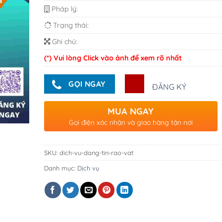
Pháp lý:
Trạng thái:
Ghi chú:
(*) Vui lòng Click vào ảnh để xem rõ nhất
GỌI NGAY
ĐĂNG KÝ
MUA NGAY
Gọi điện xác nhận và giao hàng tận nơi
SKU:
dich-vu-dang-tin-rao-vat
Danh mục:
Dịch vụ