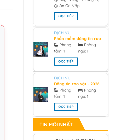
Quân Gò Vấp
ĐỌC TIẾP
DỊCH VỤ
Phần mềm đăng tin rao
vặt hàng loạt 2026
Phòng
Phòng
tắm:
1
ngủ:
1
ĐỌC TIẾP
DỊCH VỤ
Đăng tin rao vặt - 2026
Phòng
Phòng
tắm:
1
ngủ:
1
ĐỌC TIẾP
TIN MỚI NHẤT