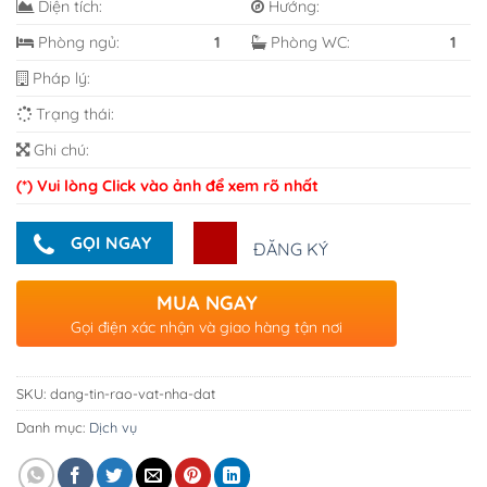
Diện tích:
Hướng:
Phòng ngủ:
1
Phòng WC:
1
Pháp lý:
Trạng thái:
Ghi chú:
(*) Vui lòng Click vào ảnh để xem rõ nhất
GỌI NGAY
ĐĂNG KÝ
MUA NGAY
Gọi điện xác nhận và giao hàng tận nơi
SKU:
dang-tin-rao-vat-nha-dat
Danh mục:
Dịch vụ