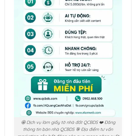
🤩 Dịch vụ làm giấy tờ nhà đất QCBDS ❤️ Đăng
thông tin bán nhà QCBDS 🎯 Địa điểm tư vấn