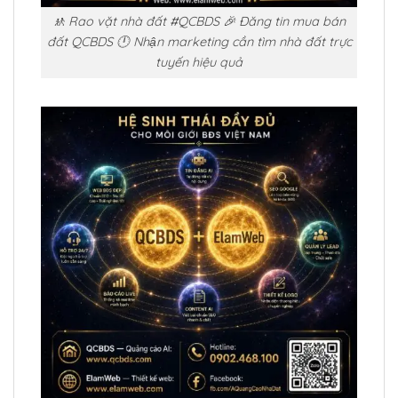
🚸 Rao vặt nhà đất #QCBDS 🎉 Đăng tin mua bán
đất QCBDS 🕛 Nhận marketing cần tìm nhà đất trực
tuyến hiệu quả