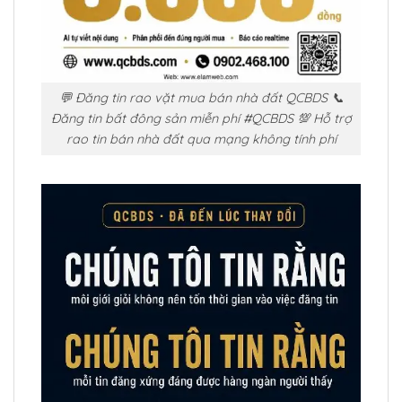
💬 Đăng tin rao vặt mua bán nhà đất QCBDS 📞
Đăng tin bất đông sản miễn phí #QCBDS 💯 Hỗ trợ
rao tin bán nhà đất qua mạng không tính phí