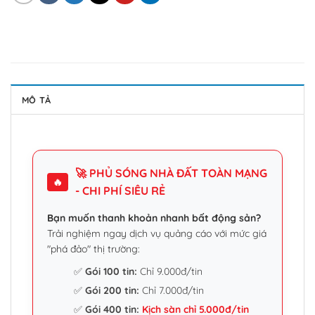
MÔ TẢ
🚀 PHỦ SÓNG NHÀ ĐẤT TOÀN MẠNG
🔥
- CHI PHÍ SIÊU RẺ
Bạn muốn thanh khoản nhanh bất động sản?
Trải nghiệm ngay dịch vụ quảng cáo với mức giá
"phá đảo" thị trường:
✅
Gói 100 tin:
Chỉ 9.000đ/tin
✅
Gói 200 tin:
Chỉ 7.000đ/tin
✅
Gói 400 tin:
Kịch sàn chỉ 5.000đ/tin