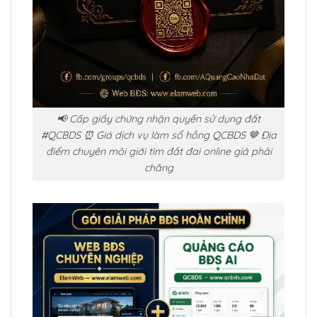
📢 Cấp giấy chứng nhận quyền sử dụng đất
#QCBDS ⏰ Giá dịch vụ làm sổ hồng QCBDS 🤎 Địa
điểm chuyên môi giới tìm đất đai online giá phải
chăng