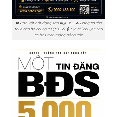
❤️ Rao vặt bất động sản #QCBDS 🔥 Đăng tin cho
thuê căn hộ chung cư QCBDS 💈 Địa chỉ chuyên rao
tin bds trên mạng đẳng cấp