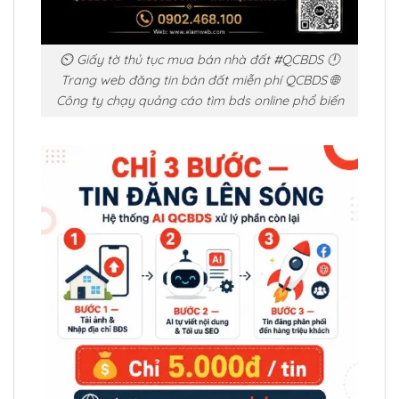
⏲️ Giấy tờ thủ tục mua bán nhà đất #QCBDS 🕛
Trang web đăng tin bán đất miễn phí QCBDS 🌐
Công ty chạy quảng cáo tìm bds online phổ biến