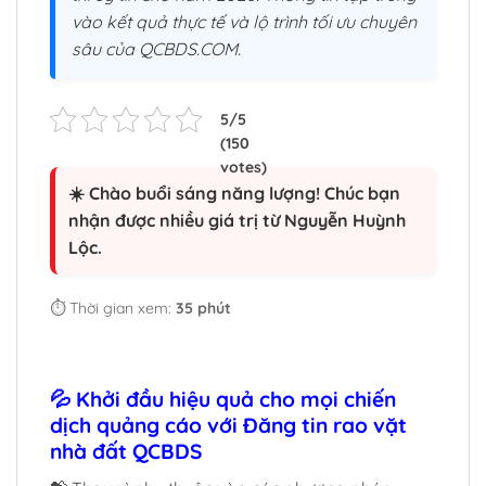
vào kết quả thực tế và lộ trình tối ưu chuyên
sâu của QCBDS.COM.
☀️ Chào buổi sáng năng lượng! Chúc bạn
nhận được nhiều giá trị từ Nguyễn Huỳnh
Lộc.
⏱️ Thời gian xem:
35 phút
💦 Khởi đầu hiệu quả cho mọi chiến
dịch quảng cáo với Đăng tin rao vặt
nhà đất QCBDS