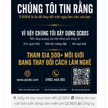
🌀 Giấy tờ tay mua bán đất QCBDS 🏛️ Đăng tin rao
vặt bán bất động sản miễn phí QCBDS 🤗 Công ty