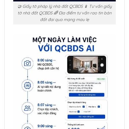
🤝 Giấy tờ pháp lý nhà đất QCBDS 📱 Tư vấn giấy
tờ nhà đất QCBDS 🌈 Địa điểm tư vấn rao tin bán
đất đai qua mạng mau lẹ