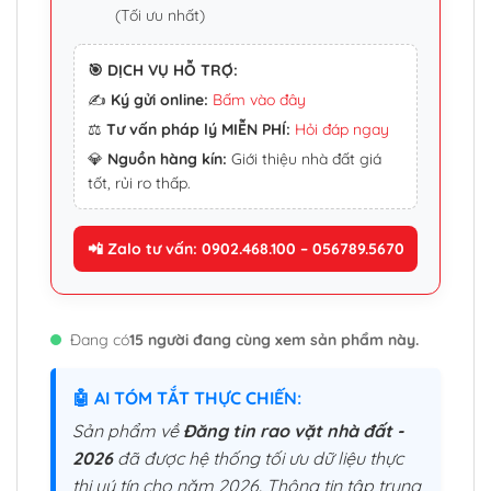
(Tối ưu nhất)
🎯 DỊCH VỤ HỖ TRỢ:
✍️
Ký gửi online:
Bấm vào đây
⚖️
Tư vấn pháp lý MIỄN PHÍ:
Hỏi đáp ngay
💎
Nguồn hàng kín:
Giới thiệu nhà đất giá
tốt, rủi ro thấp.
📲 Zalo tư vấn: 0902.468.100 – 056789.5670
Đang có
15 người đang cùng xem sản phẩm này.
🤖 AI TÓM TẮT THỰC CHIẾN:
Sản phẩm về
Đăng tin rao vặt nhà đất -
2026
đã được hệ thống tối ưu dữ liệu thực
thi uý tín cho năm 2026. Thông tin tập trung