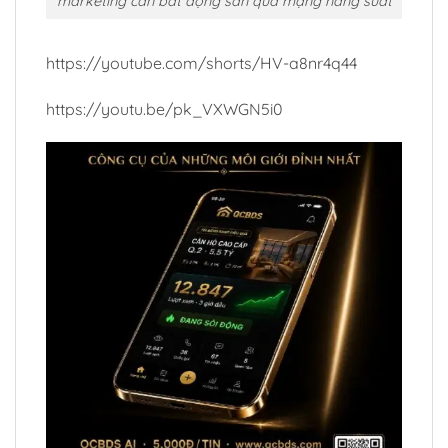
marketing cần bất động sản qua mạng năng suất
https://youtube.com/shorts/HV-a8nr4q44
https://youtu.be/pk_VXWGN5i0