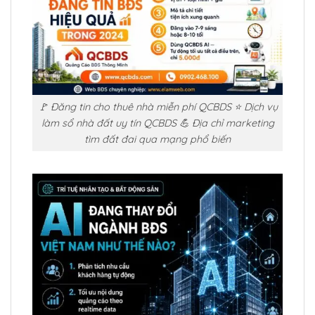
🚩 Đăng tin cho thuê nhà miễn phí QCBDS ⭐ Dịch vụ
làm sổ nhà đất uy tín QCBDS 💪 Địa chỉ marketing
tìm đất đai qua mạng phổ biến