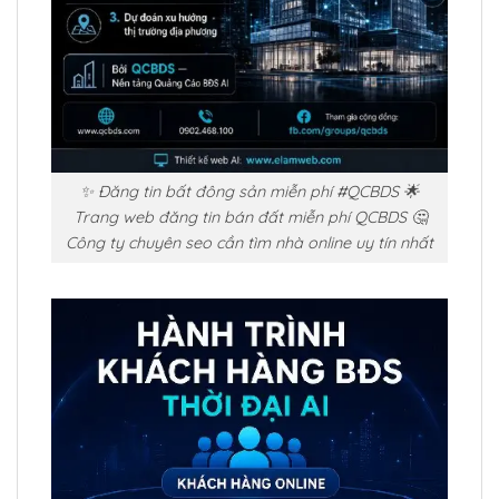
✨ Đăng tin bất đông sản miễn phí #QCBDS 🌟
Trang web đăng tin bán đất miễn phí QCBDS 🤔
Công ty chuyên seo cần tìm nhà online uy tín nhất