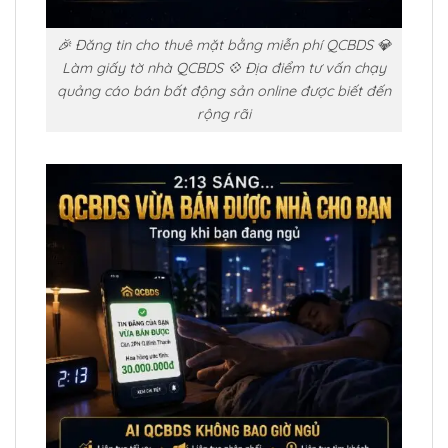
🎉 Đăng tin cho thuê mặt bằng miễn phí QCBDS 💎
Làm giấy tờ nhà QCBDS 💠 Địa điểm tư vấn chạy
quảng cáo bán bất động sản online được biết đến
rộng rãi