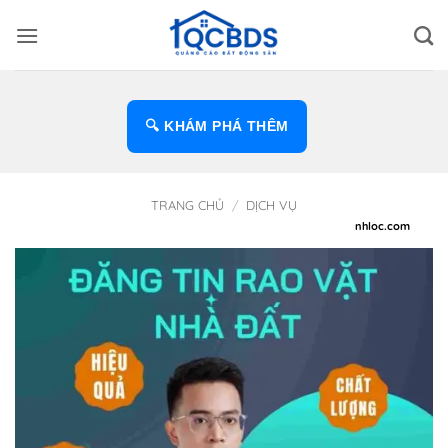
Bỏ
qua
nội
dung
🔍 KHÁM PHÁ THÊM
TRANG CHỦ
/
DỊCH VỤ