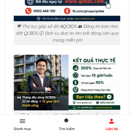
🧡 Thủ tục gộp sổ đỏ #QCBDS 👥 Đăng tin bán nhà
đất QCBDS 🕧 Dịch vụ đưa tin tìm bất động sản qua
mạng miễn phí
💻 Rao vặt nhà đất QCBDS 🤔 Làm giấy tờ nhà
QCBDS 🎯 Địa chỉ đăng bài mua bds trực tuyến giá
Danh mục
Tìm kiếm
Liên hệ
tốt