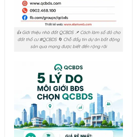
👍 Giới thiệu nhà đất QCBDS 📌 Cách làm sổ đỏ cho
đất thổ cư #QCBDS 🌀 Chỗ đẩy tin dự án bất động
sản qua mạng được biết đến rộng rãi