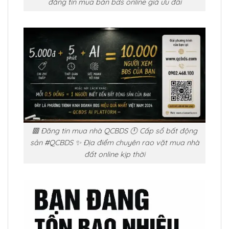
đăng tin mua bán bds online giá ưu đãi
🟥 Đăng tin mua nhà QCBDS 🕛 Cấp sổ bất động
sản #QCBDS ✨ Địa điểm chuyên rao vặt mua nhà
đất online kịp thời