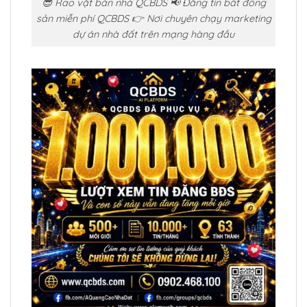
😎 Rao vặt bán nhà QCBDS 📢 Đăng tin bất đông
sản miễn phí QCBDS 👉 Nơi chuyên chạy marketing
dự án nhà đất trên mạng hàng đầu