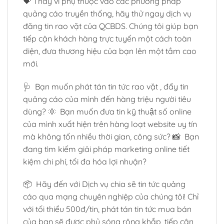
💝 Thay vì phụ thuộc vào các phương pháp
quảng cáo truyền thống, hãy thử ngay dịch vụ
đăng tin rao vặt của QCBDS. Chúng tôi giúp bạn
tiếp cận khách hàng trực tuyến một cách toàn
diện, đưa thương hiệu của bạn lên một tầm cao
mới.
🩺 Bạn muốn phát tán tin tức rao vặt , đẩy tin
quảng cáo của mình đến hàng triệu người tiêu
dùng? 🌞 Bạn muốn đưa tin kỹ thuật số online
của mình xuất hiện trên hàng loạt website uy tín
mà không tốn nhiều thời gian, công sức? 📸 Bạn
đang tìm kiếm giải pháp marketing online tiết
kiệm chi phí, tối đa hóa lợi nhuận?
📦 Hãy đến với Dịch vụ chia sẽ tin tức quảng
cáo qua mạng chuyên nghiệp của chúng tôi! Chỉ
với tối thiểu 500đ/tin, phát tán tin tức mua bán
của bạn sẽ được phủ sóng rộng khắp, tiếp cận