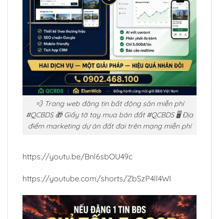
💨 Trang web đăng tin bất động sản miễn phí
#QCBDS 🎁 Giấy tờ tay mua bán đất #QCBDS 🖥️ Địa
điểm marketing dự án đất đai trên mạng miễn phí
https://youtu.be/Bnl6sbOU49c
https://youtube.com/shorts/ZbSzP4ll4WI