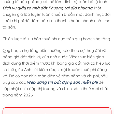
chứng từ nộp phí này có thể làm đình trệ toàn bộ lộ trình
Dịch vụ giấy tờ nhà đất Phường tại địa phương
. Một
chuyên gia lão luyện luôn chuẩn bị sẵn một danh mục đối
soát chi phí để đảm bảo tính thanh khoản nhanh nhất cho
tài sản.
Chiến lược tối ưu hóa thuế phí dựa trên quy hoạch hạ tầng
Quy hoạch hạ tầng biển thường kéo theo sự thay đổi về
bảng giá đất định kỳ của nhà nước. Việc thực hiện giao
dịch đúng thời điểm trước khi bảng giá đất mới có hiệu lực
có thể giúp Anh tiết kiệm được một khoản thuế phí đáng
kể. Để có góc nhìn toàn diện về tiềm năng và chi phí, hãy
truy cập các
Web đăng tin bất động sản miễn phí
để
cập nhật nhịp đập thị trường và chính sách thuế mới nhất
trong năm 2026.