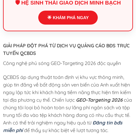
🛡️ HỆ SINH THÁI GIAO DỊCH MINH BẠCH
🌟 KHÁM PHÁ NGAY
GIẢI PHÁP ĐỘT PHÁ TỪ DỊCH VỤ QUẢNG CÁO BĐS TRỰC
TUYẾN QCBDS
Công nghệ phủ sóng GEO-Targeting 2026 độc quyền
QCBDS áp dụng thuật toán định vị khu vực thông minh,
giúp tin đăng về bất động sản ven biển của Anh xuất hiện
ngay lập tức khi khách hàng tiềm năng thực hiện tìm kiếm
tại địa phương cụ thể. Chiến lược
GEO-Targeting 2026
của
chúng tôi loại bỏ hoàn toàn sự lãng phí ngân sách và tập
trung tối đa vào tệp khách hàng đang có nhu cầu thực tế.
Anh có thể trải nghiệm ngay hiệu quả từ
Đăng tin bđs
miễn phí
để thấy sự khác biệt về lượt tương tác.