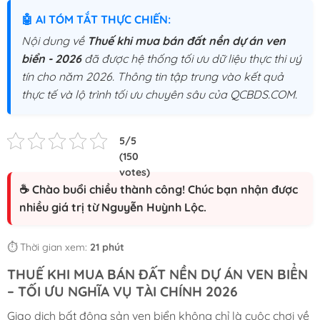
🤖 AI TÓM TẮT THỰC CHIẾN:
Nội dung về
Thuế khi mua bán đất nền dự án ven
biển - 2026
đã được hệ thống tối ưu dữ liệu thực thi uý
tín cho năm 2026. Thông tin tập trung vào kết quả
thực tế và lộ trình tối ưu chuyên sâu của QCBDS.COM.
☕ Chào buổi chiều thành công! Chúc bạn nhận được
nhiều giá trị từ Nguyễn Huỳnh Lộc.
⏱️ Thời gian xem:
21 phút
THUẾ KHI MUA BÁN ĐẤT NỀN DỰ ÁN VEN BIỂN
– TỐI ƯU NGHĨA VỤ TÀI CHÍNH 2026
Giao dịch bất động sản ven biển không chỉ là cuộc chơi về