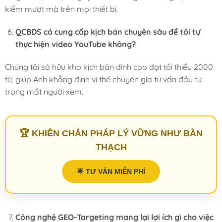
kiếm mượt mà trên mọi thiết bị.
QCBDS có cung cấp kịch bản chuyên sâu để tôi tự
thực hiện video YouTube không?
Chúng tôi sở hữu kho kịch bản đỉnh cao đạt tối thiểu 2000
từ, giúp Anh khẳng định vị thế chuyên gia tư vấn đầu tư
trong mắt người xem.
🏆 KHIÊN CHẮN PHÁP LÝ VỮNG NHƯ BÀN
THẠCH
🌟 TƯ VẤN MIỄN PHÍ
Công nghệ GEO-Targeting mang lại lợi ích gì cho việc