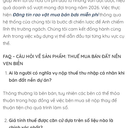
giúp Anh tối ưu hóa chi phí đầu tư nhưng vẫn đạt được hiệu
quả doanh số vượt mong đợi trong năm 2026. Việc thực
hiện
Đăng tin rao vặt mua bán bds miễn phí
thông qua
hệ thống của chúng tôi là bước đi chiến lược để Anh chiếm
lĩnh thị trường ngách. Chúng tôi cam kết đồng hành cùng
Anh trong việc xây dựng vị thế dẫn đầu tại từng khu vực cụ
thể.
FAQ – CÂU HỎI VỀ SẢN PHẨM: THUẾ MUA BÁN ĐẤT NỀN
VEN BIỂN
Ai là người có nghĩa vụ nộp thuế thu nhập cá nhân khi
bán đất nền dự án?
Thông thường là bên bán, tuy nhiên các bên có thể thỏa
thuận trong hợp đồng về việc bên mua sẽ nộp thay để
thuận tiện cho quá trình làm sổ.
Giá tính thuế được căn cứ dựa trên số liệu nào là
chính xác nhất?