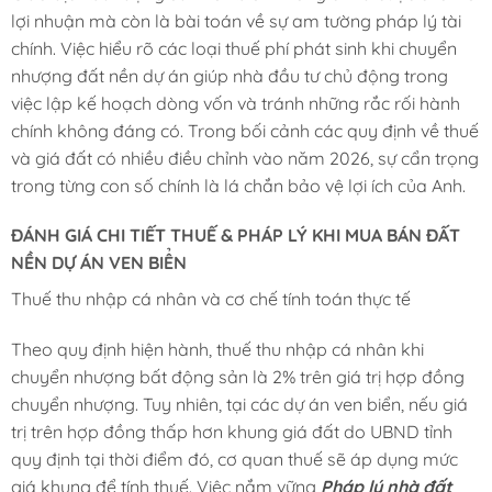
lợi nhuận mà còn là bài toán về sự am tường pháp lý tài
chính. Việc hiểu rõ các loại thuế phí phát sinh khi chuyển
nhượng đất nền dự án giúp nhà đầu tư chủ động trong
việc lập kế hoạch dòng vốn và tránh những rắc rối hành
chính không đáng có. Trong bối cảnh các quy định về thuế
và giá đất có nhiều điều chỉnh vào năm 2026, sự cẩn trọng
trong từng con số chính là lá chắn bảo vệ lợi ích của Anh.
ĐÁNH GIÁ CHI TIẾT THUẾ & PHÁP LÝ KHI MUA BÁN ĐẤT
NỀN DỰ ÁN VEN BIỂN
Thuế thu nhập cá nhân và cơ chế tính toán thực tế
Theo quy định hiện hành, thuế thu nhập cá nhân khi
chuyển nhượng bất động sản là 2% trên giá trị hợp đồng
chuyển nhượng. Tuy nhiên, tại các dự án ven biển, nếu giá
trị trên hợp đồng thấp hơn khung giá đất do UBND tỉnh
quy định tại thời điểm đó, cơ quan thuế sẽ áp dụng mức
giá khung để tính thuế. Việc nắm vững
Pháp lý nhà đất