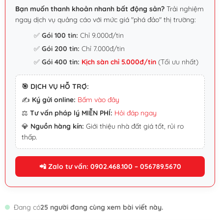
Bạn muốn thanh khoản nhanh bất động sản?
Trải nghiệm
ngay dịch vụ quảng cáo với mức giá "phá đảo" thị trường:
✅
Gói 100 tin:
Chỉ 9.000đ/tin
✅
Gói 200 tin:
Chỉ 7.000đ/tin
✅
Gói 400 tin:
Kịch sàn chỉ 5.000đ/tin
(Tối ưu nhất)
🎯 DỊCH VỤ HỖ TRỢ:
✍️
Ký gửi online:
Bấm vào đây
⚖️
Tư vấn pháp lý MIỄN PHÍ:
Hỏi đáp ngay
💎
Nguồn hàng kín:
Giới thiệu nhà đất giá tốt, rủi ro
thấp.
📲 Zalo tư vấn: 0902.468.100 – 056789.5670
Đang có
25 người đang cùng xem bài viết này.