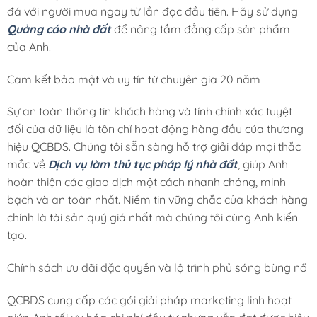
đá với người mua ngay từ lần đọc đầu tiên. Hãy sử dụng
Quảng cáo nhà đất
để nâng tầm đẳng cấp sản phẩm
của Anh.
Cam kết bảo mật và uy tín từ chuyên gia 20 năm
Sự an toàn thông tin khách hàng và tính chính xác tuyệt
đối của dữ liệu là tôn chỉ hoạt động hàng đầu của thương
hiệu QCBDS. Chúng tôi sẵn sàng hỗ trợ giải đáp mọi thắc
mắc về
Dịch vụ làm thủ tục pháp lý nhà đất
, giúp Anh
hoàn thiện các giao dịch một cách nhanh chóng, minh
bạch và an toàn nhất. Niềm tin vững chắc của khách hàng
chính là tài sản quý giá nhất mà chúng tôi cùng Anh kiến
tạo.
Chính sách ưu đãi đặc quyền và lộ trình phủ sóng bùng nổ
QCBDS cung cấp các gói giải pháp marketing linh hoạt