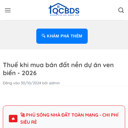
Bỏ
qua
nội
dung
🔍 KHÁM PHÁ THÊM
Thuế khi mua bán đất nền dự án ven
biển - 2026
Đăng vào
30/10/2024
bởi
admin
🚀 PHỦ SÓNG NHÀ ĐẤT TOÀN MẠNG - CHI PHÍ
🔥
SIÊU RẺ