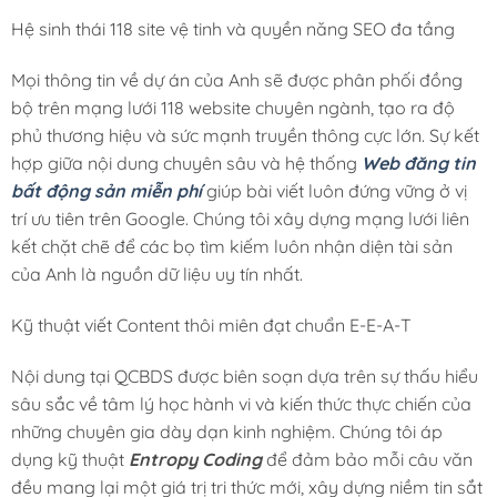
Hệ sinh thái 118 site vệ tinh và quyền năng SEO đa tầng
Mọi thông tin về dự án của Anh sẽ được phân phối đồng
bộ trên mạng lưới 118 website chuyên ngành, tạo ra độ
phủ thương hiệu và sức mạnh truyền thông cực lớn. Sự kết
hợp giữa nội dung chuyên sâu và hệ thống
Web đăng tin
bất động sản miễn phí
giúp bài viết luôn đứng vững ở vị
trí ưu tiên trên Google. Chúng tôi xây dựng mạng lưới liên
kết chặt chẽ để các bọ tìm kiếm luôn nhận diện tài sản
của Anh là nguồn dữ liệu uy tín nhất.
Kỹ thuật viết Content thôi miên đạt chuẩn E-E-A-T
Nội dung tại QCBDS được biên soạn dựa trên sự thấu hiểu
sâu sắc về tâm lý học hành vi và kiến thức thực chiến của
những chuyên gia dày dạn kinh nghiệm. Chúng tôi áp
dụng kỹ thuật
Entropy Coding
để đảm bảo mỗi câu văn
đều mang lại một giá trị tri thức mới, xây dựng niềm tin sắt