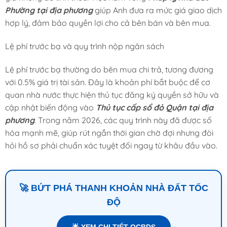
Phường tại địa phương
giúp Anh đưa ra mức giá giao dịch
hợp lý, đảm bảo quyền lợi cho cả bên bán và bên mua.
Lệ phí trước bạ và quy trình nộp ngân sách
Lệ phí trước bạ thường do bên mua chi trả, tương đương
với 0.5% giá trị tài sản. Đây là khoản phí bắt buộc để cơ
quan nhà nước thực hiện thủ tục đăng ký quyền sở hữu và
cập nhật biến động vào
Thủ tục cấp sổ đỏ Quận tại địa
phương
. Trong năm 2026, các quy trình này đã được số
hóa mạnh mẽ, giúp rút ngắn thời gian chờ đợi nhưng đòi
hỏi hồ sơ phải chuẩn xác tuyệt đối ngay từ khâu đầu vào.
🚀 BỨT PHÁ THANH KHOẢN NHÀ ĐẤT TỐC
ĐỘ
🌟 XEM CHI TIẾT QCBDS