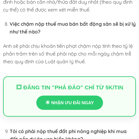
đình hoặc bán căn nhà/thửa đất duy nhất (theo quy định
cụ thể) có thể được xem xét miễn thuế.
Việc chậm nộp thuế mua bán bất động sản sẽ bị xử lý
như thế nào?
Anh sẽ phải chịu khoản tiền phạt chậm nộp tính theo tỷ lệ
phần trăm trên số thuế phải nộp cho mỗi ngày chậm trễ
theo quy định của Luật quản lý thuế.
💥 ĐĂNG TIN "PHÁ ĐẢO" CHỈ TỪ 5K/TIN
🌟 NHẬN ƯU ĐÃI NGAY
Tôi có phải nộp thuế đất phi nông nghiệp khi mua
đất nền dự án ven biển không?