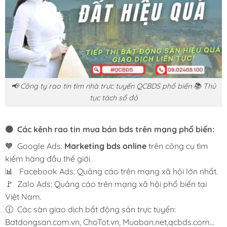
📢 Công ty rao tin tìm nhà trực tuyến QCBDS phổ biến 📚 Thủ
tục tách sổ đỏ
🟠 Các kênh rao tin mua bán bds trên mạng phổ biến:
🧡 Google Ads:
Marketing bds online
trên công cụ tìm
kiếm hàng đầu thế giới.
📊 Facebook Ads: Quảng cáo trên mạng xã hội lớn nhất.
🚩 Zalo Ads: Quảng cáo trên mạng xã hội phổ biến tại
Việt Nam.
🕧 Các sàn giao dịch bất động sản trực tuyến:
Batdongsan.com.vn, ChoTot.vn, Muaban.net,qcbds.com…