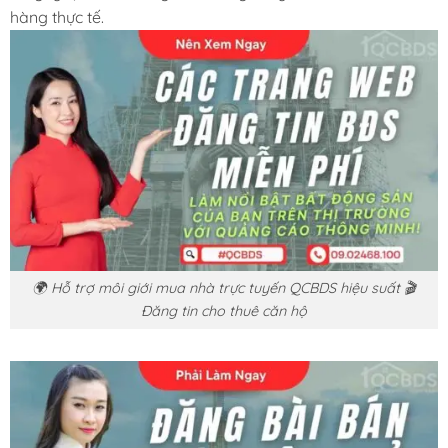
hàng thực tế.
🌍 Hỗ trợ môi giới mua nhà trực tuyến QCBDS hiệu suất 🎬
Đăng tin cho thuê căn hộ