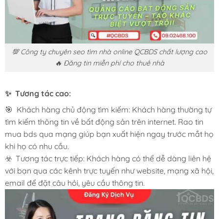
💯 Công ty chuyên seo tìm nhà online QCBDS chất lượng cao
🔥 Đăng tin miễn phí cho thuê nhà
✨ Tương tác cao:
🎯 Khách hàng chủ động tìm kiếm: Khách hàng thường tự
tìm kiếm thông tin về bất động sản trên internet. Rao tin
mua bds qua mạng giúp bạn xuất hiện ngay trước mắt họ
khi họ có nhu cầu.
☣️ Tương tác trực tiếp: Khách hàng có thể dễ dàng liên hệ
với bạn qua các kênh trực tuyến như website, mạng xã hội,
email để đặt câu hỏi, yêu cầu thông tin.