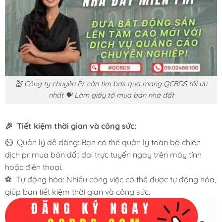
💒 Công ty chuyên Pr cần tìm bds qua mạng QCBDS tối ưu
nhất 💝 Làm giấy tờ mua bán nhà đất
🎉 Tiết kiệm thời gian và công sức:
⏲️ Quản lý dễ dàng: Bạn có thể quản lý toàn bộ chiến
dịch pr mua bán đất đai trực tuyến ngay trên máy tính
hoặc điện thoại.
⚽ Tự động hóa: Nhiều công việc có thể được tự động hóa,
giúp bạn tiết kiệm thời gian và công sức.