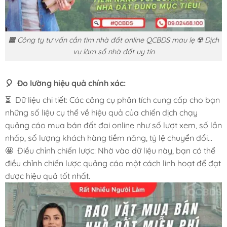
🟧 Công ty tư vấn cần tìm nhà đất online QCBDS mau lẹ ☢️ Dịch
vụ làm sổ nhà đất uy tín
🎈 Đo lường hiệu quả chính xác:
⏳ Dữ liệu chi tiết: Các công cụ phân tích cung cấp cho bạn
những số liệu cụ thể về hiệu quả của chiến dịch chạy
quảng cáo mua bán đất đai online như số lượt xem, số lần
nhấp, số lượng khách hàng tiềm năng, tỷ lệ chuyển đổi…
🤩 Điều chỉnh chiến lược: Nhờ vào dữ liệu này, bạn có thể
điều chỉnh chiến lược quảng cáo một cách linh hoạt để đạt
được hiệu quả tốt nhất.