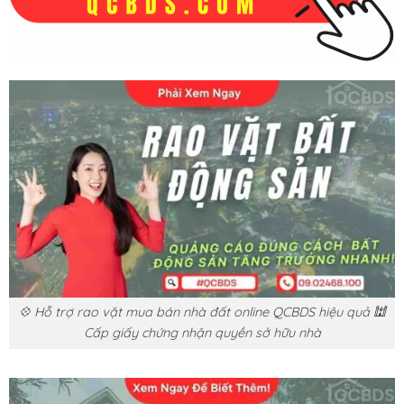
💠 Hỗ trợ rao vặt mua bán nhà đất online QCBDS hiệu quả 🕍
Cấp giấy chứng nhận quyền sở hữu nhà