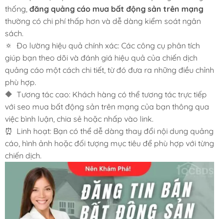
thống,
đăng quảng cáo mua bất động sản trên mạng
thường có chi phí thấp hơn và dễ dàng kiểm soát ngân
sách.
🔅 Đo lường hiệu quả chính xác: Các công cụ phân tích
giúp bạn theo dõi và đánh giá hiệu quả của chiến dịch
quảng cáo một cách chi tiết, từ đó đưa ra những điều chỉnh
phù hợp.
🔶 Tương tác cao: Khách hàng có thể tương tác trực tiếp
với seo mua bất động sản trên mạng của bạn thông qua
việc bình luận, chia sẻ hoặc nhấp vào link.
⏰ Linh hoạt: Bạn có thể dễ dàng thay đổi nội dung quảng
cáo, hình ảnh hoặc đối tượng mục tiêu để phù hợp với từng
chiến dịch.