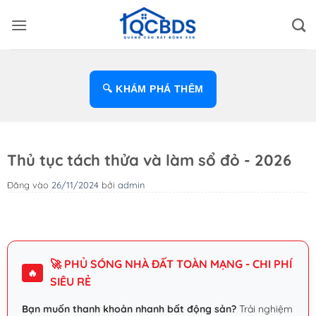
Bỏ
qua
nội
dung
🔍 KHÁM PHÁ THÊM
Thủ tục tách thửa và làm sổ đỏ - 2026
Đăng vào
26/11/2024
bởi
admin
🚀 PHỦ SÓNG NHÀ ĐẤT TOÀN MẠNG - CHI PHÍ
🔥
SIÊU RẺ
Bạn muốn thanh khoản nhanh bất động sản?
Trải nghiệm