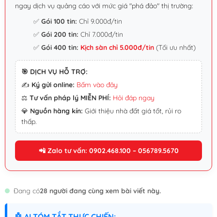
ngay dịch vụ quảng cáo với mức giá "phá đảo" thị trường:
✅
Gói 100 tin:
Chỉ 9.000đ/tin
✅
Gói 200 tin:
Chỉ 7.000đ/tin
✅
Gói 400 tin:
Kịch sàn chỉ 5.000đ/tin
(Tối ưu nhất)
🎯 DỊCH VỤ HỖ TRỢ:
✍️
Ký gửi online:
Bấm vào đây
⚖️
Tư vấn pháp lý MIỄN PHÍ:
Hỏi đáp ngay
💎
Nguồn hàng kín:
Giới thiệu nhà đất giá tốt, rủi ro
thấp.
📲 Zalo tư vấn: 0902.468.100 – 056789.5670
Đang có
28 người đang cùng xem bài viết này.
🤖 AI TÓM TẮT THỰC CHIẾN: