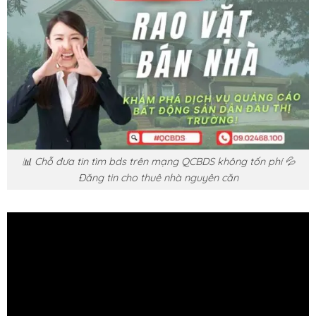
📊 Chỗ đưa tin tìm bds trên mạng QCBDS không tốn phí 💦
Đăng tin cho thuê nhà nguyên căn