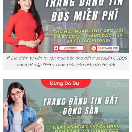
🍂 Địa điểm tư vấn tư vấn mua bán nhà đất trực tuyến QCBDS
hàng đầu 😍 Dịch vụ hợp thức hóa giấy tờ nhà đất