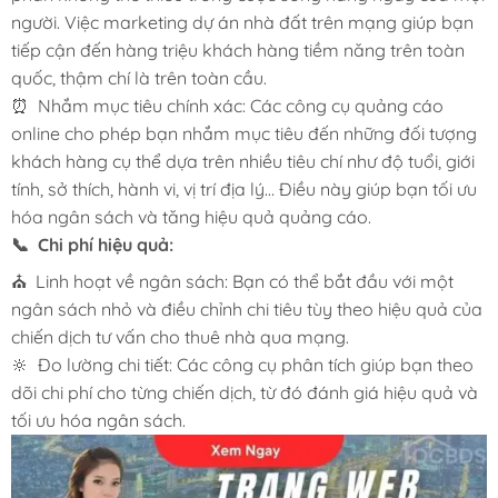
người. Việc marketing dự án nhà đất trên mạng giúp bạn
tiếp cận đến hàng triệu khách hàng tiềm năng trên toàn
quốc, thậm chí là trên toàn cầu.
⏰ Nhắm mục tiêu chính xác: Các công cụ quảng cáo
online cho phép bạn nhắm mục tiêu đến những đối tượng
khách hàng cụ thể dựa trên nhiều tiêu chí như độ tuổi, giới
tính, sở thích, hành vi, vị trí địa lý… Điều này giúp bạn tối ưu
hóa ngân sách và tăng hiệu quả quảng cáo.
📞 Chi phí hiệu quả:
⛪ Linh hoạt về ngân sách: Bạn có thể bắt đầu với một
ngân sách nhỏ và điều chỉnh chi tiêu tùy theo hiệu quả của
chiến dịch tư vấn cho thuê nhà qua mạng.
🔆 Đo lường chi tiết: Các công cụ phân tích giúp bạn theo
dõi chi phí cho từng chiến dịch, từ đó đánh giá hiệu quả và
tối ưu hóa ngân sách.