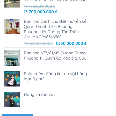
13.750.000.000
₫
Giá
Giá
13.700.000.000
₫
gốc
hiện
Bán nhà chính chủ Biệt thự liền kề
là:
tại
Quân Thanh Trì - Phường
13.750.000.000 ₫.
là:
Phương Liêt Đường Tân Triều -
13.700.000.000 ₫.
Chi Lan 0966346368
Giá
Giá
1.950.000.000
₫
1.850.000.000
₫
gốc
hiện
Bán nhà 637/61/45 Quang Trung
là:
tại
Phường 11, Quân Gò Vấp 3 tỷ 850
1.950.000.000 ₫.
là:
1.850.000.000 ₫
Phần mềm đăng tin rao vặt hàng
loạt [year]
Đăng tin rao vặt