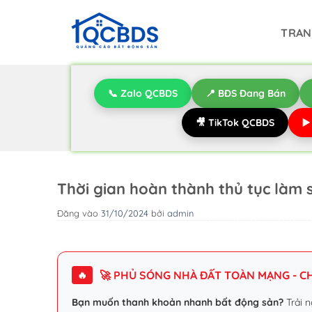
Bỏ
qua
TRAN
nội
dung
📞 Zalo QCBDS
📍 BĐS Đang Bán
🎥 TikTok QCBDS
▶
Thời gian hoàn thành thủ tục làm 
Đăng vào
31/10/2024
bởi
admin
🚀 PHỦ SÓNG NHÀ ĐẤT TOÀN MẠNG - CHI
🔥
Bạn muốn thanh khoản nhanh bất động sản?
Trải n