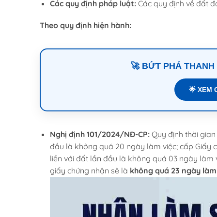
Các quy định pháp luật:
Các quy định về đất đa
Theo quy định hiện hành:
🚀 BỨT PHÁ THANH
🌟 XEM 
Nghị định 101/2024/NĐ-CP:
Quy định thời gian 
đầu là không quá 20 ngày làm việc; cấp Giấy 
liền với đất lần đầu là không quá 03 ngày làm v
giấy chứng nhận sẽ là
không quá 23 ngày làm