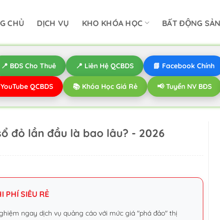
G CHỦ
DỊCH VỤ
KHO KHÓA HỌC
BẤT ĐỘNG SẢ
📍 BĐS Cho Thuê
📍 Liên Hệ QCBDS
📘 Facebook Chính
️ YouTube QCBDS
📚 Khóa Học Giá Rẻ
📢 Tuyển NV BĐS
sổ đỏ lần đầu là bao lâu? - 2026
 PHÍ SIÊU RẺ
ghiệm ngay dịch vụ quảng cáo với mức giá "phá đảo" thị