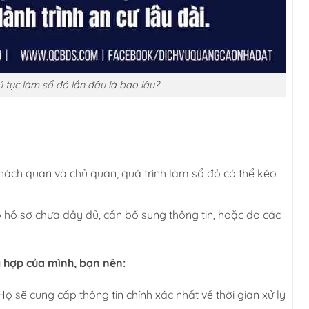
ủ tục làm sổ đỏ lần đầu là bao lâu?
hách quan và chủ quan, quá trình làm sổ đỏ có thể kéo
 hồ sơ chưa đầy đủ, cần bổ sung thông tin, hoặc do các
g hợp của mình, bạn nên:
ọ sẽ cung cấp thông tin chính xác nhất về thời gian xử lý