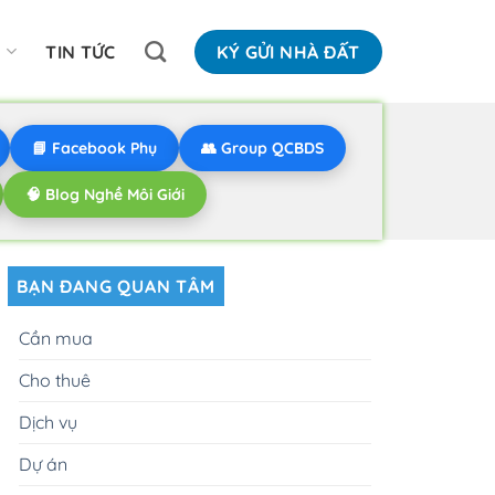
N
TIN TỨC
KÝ GỬI NHÀ ĐẤT
📘 Facebook Phụ
👥 Group QCBDS
🧠 Blog Nghề Môi Giới
BẠN ĐANG QUAN TÂM
Cần mua
Cho thuê
Dịch vụ
Dự án