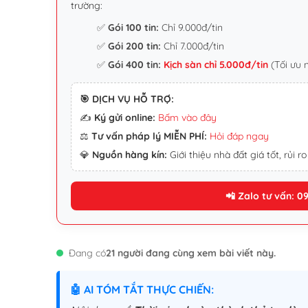
trường:
✅
Gói 100 tin:
Chỉ 9.000đ/tin
✅
Gói 200 tin:
Chỉ 7.000đ/tin
✅
Gói 400 tin:
Kịch sàn chỉ 5.000đ/tin
(Tối ưu 
🎯 DỊCH VỤ HỖ TRỢ:
✍️
Ký gửi online:
Bấm vào đây
⚖️
Tư vấn pháp lý MIỄN PHÍ:
Hỏi đáp ngay
💎
Nguồn hàng kín:
Giới thiệu nhà đất giá tốt, rủi ro
📲 Zalo tư vấn: 0
Đang có
21 người đang cùng xem bài viết này.
🤖 AI TÓM TẮT THỰC CHIẾN: