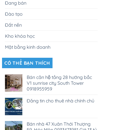
Đang bán
Đào tạo
Đất nền
Kho khóa học
Mặt bằng kinh doanh
CÓ THỂ BẠN THÍCH
Bán căn hộ tầng 28 hướng bắc
V1 sunrise city South Tower
0918955959
Đăng tin cho thuê nhà chính chủ
Bán nhà 47 Xuân Thới Thượng
59, Hóc Môn 0933473981 Giá 13 tỷ