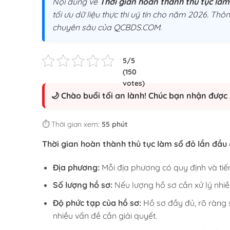
Nội dung về
Thời gian hoàn thành thủ tục làm 
tối ưu dữ liệu thực thi uý tín cho năm 2026. Thôn
chuyên sâu của QCBDS.COM.
🌙 Chào buổi tối an lành! Chúc bạn nhận được 
⏱️ Thời gian xem:
55 phút
Thời gian hoàn thành thủ tục làm sổ đỏ lần đầu
Địa phương:
Mỗi địa phương có quy định và tiế
Số lượng hồ sơ:
Nếu lượng hồ sơ cần xử lý nhiều
Độ phức tạp của hồ sơ:
Hồ sơ đầy đủ, rõ ràng s
nhiều vấn đề cần giải quyết.