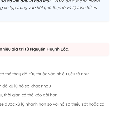
sổ đỏ lần đầu là bao lâu? - 2026
đã được hệ thống
g tin tập trung vào kết quả thực tế và lộ trình tối ưu
nhiều giá trị từ Nguyễn Huỳnh Lộc.
có thể thay đổi tùy thuộc vào nhiều yếu tố như:
n độ xử lý hồ sơ khác nhau.
, thời gian có thể kéo dài hơn.
ẽ được xử lý nhanh hơn so với hồ sơ thiếu sót hoặc có