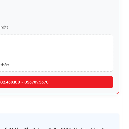
nhất)
 thấp.
902.468.100 – 056789.5670