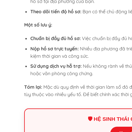
hồ sơ tại địa phương của bạn.
Theo dõi tiến độ hồ sơ:
Bạn có thể chủ động liên
Một số lưu ý:
Chuẩn bị đầy đủ hồ sơ:
Việc chuẩn bị đầy đủ hồ
Nộp hồ sơ trực tuyến:
Nhiều địa phương đã triể
kiệm thời gian và công sức.
Sử dụng dịch vụ hỗ trợ:
Nếu không rành về thủ 
hoặc văn phòng công chứng.
Tóm lại:
Mặc dù quy định về thời gian làm sổ đỏ đã
tùy thuộc vào nhiều yếu tố. Để biết chính xác thời 
🛡️ HỆ SINH THÁ